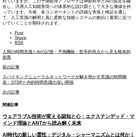
れていますが、この予測処理アプローチは神経科学とAIの知見を融
合し、汎用人工知能実現への体系的な設計図として大きな価値を持
っています。今後、各コンポーネントの詳細な実装と検証を通じ
て、人工意識の解明と真に柔軟な知能システムの創出に着実に近づ
いていくことが期待されます。
Post
Share
RSS
人間の時間意識とAIの記憶・予測機能：哲学的視点から見る根本的
差異
前の記事
スパイキングニューラルネットワークが解き明かす意識の時間構
造：STDPと内的時間意識の深い関係
次の記事
関連記事
ウェアラブル技術が変える認知と心：エクステンデッド・マ
インド理論とANTから読み解く未来
AI時代の新しい霊性：デジタル・シャーマニズムとは何か｜