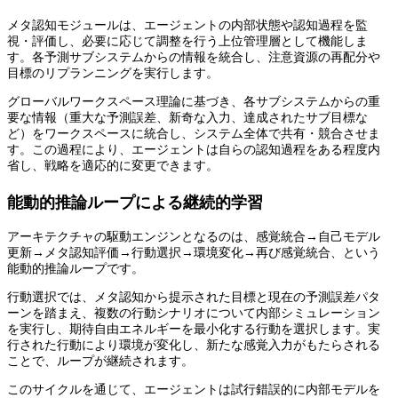
メタ認知モジュールは、エージェントの内部状態や認知過程を監
視・評価し、必要に応じて調整を行う上位管理層として機能しま
す。各予測サブシステムからの情報を統合し、注意資源の再配分や
目標のリプランニングを実行します。
グローバルワークスペース理論に基づき、各サブシステムからの重
要な情報（重大な予測誤差、新奇な入力、達成されたサブ目標な
ど）をワークスペースに統合し、システム全体で共有・競合させま
す。この過程により、エージェントは自らの認知過程をある程度内
省し、戦略を適応的に変更できます。
能動的推論ループによる継続的学習
アーキテクチャの駆動エンジンとなるのは、感覚統合→自己モデル
更新→メタ認知評価→行動選択→環境変化→再び感覚統合、という
能動的推論ループです。
行動選択では、メタ認知から提示された目標と現在の予測誤差パタ
ーンを踏まえ、複数の行動シナリオについて内部シミュレーション
を実行し、期待自由エネルギーを最小化する行動を選択します。実
行された行動により環境が変化し、新たな感覚入力がもたらされる
ことで、ループが継続されます。
このサイクルを通じて、エージェントは試行錯誤的に内部モデルを