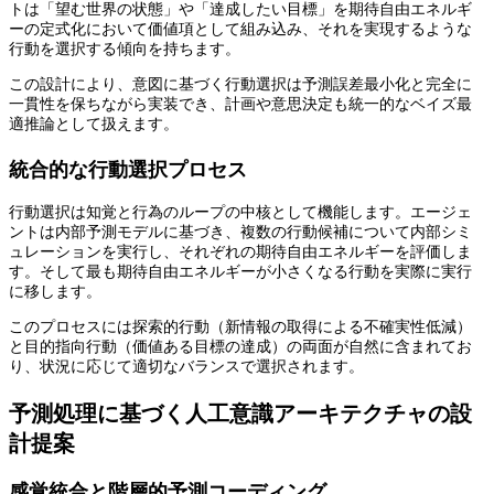
トは「望む世界の状態」や「達成したい目標」を期待自由エネルギ
ーの定式化において価値項として組み込み、それを実現するような
行動を選択する傾向を持ちます。
この設計により、意図に基づく行動選択は予測誤差最小化と完全に
一貫性を保ちながら実装でき、計画や意思決定も統一的なベイズ最
適推論として扱えます。
統合的な行動選択プロセス
行動選択は知覚と行為のループの中核として機能します。エージェ
ントは内部予測モデルに基づき、複数の行動候補について内部シミ
ュレーションを実行し、それぞれの期待自由エネルギーを評価しま
す。そして最も期待自由エネルギーが小さくなる行動を実際に実行
に移します。
このプロセスには探索的行動（新情報の取得による不確実性低減）
と目的指向行動（価値ある目標の達成）の両面が自然に含まれてお
り、状況に応じて適切なバランスで選択されます。
予測処理に基づく人工意識アーキテクチャの設
計提案
感覚統合と階層的予測コーディング