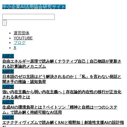
中小企業AI活用協会研究サイト
運営団体
YOUTUBE
ブログ
X
AI研究
自由エネルギー原理で読み解くナラティブ自己｜自己物語が更新さ
れる計算論的メカニズム
AI研究
日本語のゼロ主語はどう解決されるのか｜「私」を言わない発話と
聞き手の推論・認知負荷
AI研究
強い内在主義から弱い内在主義へ｜存在論的内在性の移行が正当化
される条件とは
AI研究
生成AIの環境負荷とは？ベイトソン「精神と自然は一つのシステ
ム」で読み解く持続可能なAI活用
AI研究
エナクティヴィズムで読み解くXAIと暗黙知｜創造性支援AIの設計指