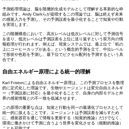
予測処理理論は、脳を階層的生成モデルとして理解する革新的な枠
組みです。Andy Clarkらが提唱するこの理論では、脳は絶えず未来
の感覚入力を予測し、その予測誤差を最小化することで知覚や行動
を実現します。
この階層構造において、高次レベルは低次レベルに対して予測信号
を送り、低次レベルは予測誤差を上位に送り返すという双方向の情
報処理が行われます。例えば、視覚システムでは、最上位で「机の
上にコーヒーカップがある」という概念的予測を立て、中位レベル
で形状や色彩を予測し、最下位でピクセル配列を予測するという具
合です。
自由エネルギー原理による統一的理解
Karl Fristonによる自由エネルギー原理は、この予測プロセスを数理
的に定式化した理論です。生物やエージェントは変分自由エネルギ
ー（予測誤差に対応）を最小化することで、自身の内部モデルと外
界の感覚情報との不一致を低減させます。
この原理の重要な点は、知覚と行動を同一の最適化プロセスとして
統一的に扱えることです。エージェントは予測誤差を減らすため
に、感覚器官を通じて情報を更新する（知覚的推論）だけでなく、
環境に働きかけて予測に合うよう世界を変化させる（能動的推論）
ことも可能です。