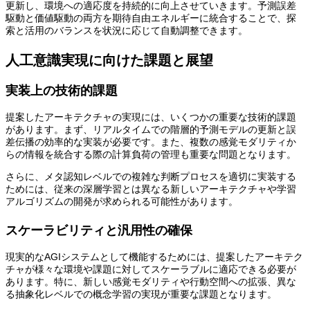
更新し、環境への適応度を持続的に向上させていきます。予測誤差
駆動と価値駆動の両方を期待自由エネルギーに統合することで、探
索と活用のバランスを状況に応じて自動調整できます。
人工意識実現に向けた課題と展望
実装上の技術的課題
提案したアーキテクチャの実現には、いくつかの重要な技術的課題
があります。まず、リアルタイムでの階層的予測モデルの更新と誤
差伝播の効率的な実装が必要です。また、複数の感覚モダリティか
らの情報を統合する際の計算負荷の管理も重要な問題となります。
さらに、メタ認知レベルでの複雑な判断プロセスを適切に実装する
ためには、従来の深層学習とは異なる新しいアーキテクチャや学習
アルゴリズムの開発が求められる可能性があります。
スケーラビリティと汎用性の確保
現実的なAGIシステムとして機能するためには、提案したアーキテク
チャが様々な環境や課題に対してスケーラブルに適応できる必要が
あります。特に、新しい感覚モダリティや行動空間への拡張、異な
る抽象化レベルでの概念学習の実現が重要な課題となります。