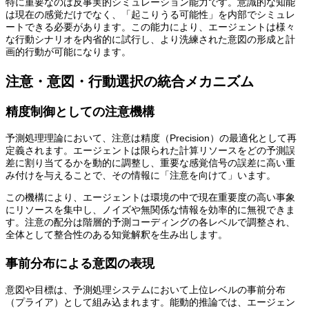
特に重要なのは反事実的シミュレーション能力です。意識的な知能
は現在の感覚だけでなく、「起こりうる可能性」を内部でシミュレ
ートできる必要があります。この能力により、エージェントは様々
な行動シナリオを内省的に試行し、より洗練された意図の形成と計
画的行動が可能になります。
注意・意図・行動選択の統合メカニズム
精度制御としての注意機構
予測処理理論において、注意は精度（Precision）の最適化として再
定義されます。エージェントは限られた計算リソースをどの予測誤
差に割り当てるかを動的に調整し、重要な感覚信号の誤差に高い重
み付けを与えることで、その情報に「注意を向けて」います。
この機構により、エージェントは環境の中で現在重要度の高い事象
にリソースを集中し、ノイズや無関係な情報を効率的に無視できま
す。注意の配分は階層的予測コーディングの各レベルで調整され、
全体として整合性のある知覚解釈を生み出します。
事前分布による意図の表現
意図や目標は、予測処理システムにおいて上位レベルの事前分布
（プライア）として組み込まれます。能動的推論では、エージェン