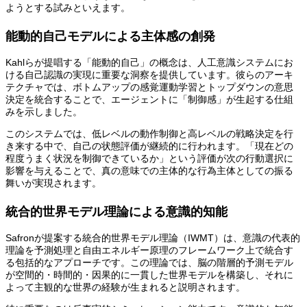
ようとする試みといえます。
能動的自己モデルによる主体感の創発
Kahlらが提唱する「能動的自己」の概念は、人工意識システムにお
ける自己認識の実現に重要な洞察を提供しています。彼らのアーキ
テクチャでは、ボトムアップの感覚運動学習とトップダウンの意思
決定を統合することで、エージェントに「制御感」が生起する仕組
みを示しました。
このシステムでは、低レベルの動作制御と高レベルの戦略決定を行
き来する中で、自己の状態評価が継続的に行われます。「現在どの
程度うまく状況を制御できているか」という評価が次の行動選択に
影響を与えることで、真の意味での主体的な行為主体としての振る
舞いが実現されます。
統合的世界モデル理論による意識的知能
Safronが提案する統合的世界モデル理論（IWMT）は、意識の代表的
理論を予測処理と自由エネルギー原理のフレームワーク上で統合す
る包括的なアプローチです。この理論では、脳の階層的予測モデル
が空間的・時間的・因果的に一貫した世界モデルを構築し、それに
よって主観的な世界の経験が生まれると説明されます。