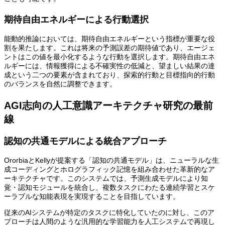
期待自由エネルギーによる行動選択
能動的推論においては、期待自由エネルギーという指標が重要な役
割を果たします。これは将来の予測誤差の期待値であり、エージェ
ントはこの値を最小化するような行動を選択します。期待自由エネ
ルギーには、情報獲得による不確実性の低減と、望ましい結果の達
成という二つの要素が含まれており、探索的行動と目標指向的行動
のバランスを自然に調整できます。
AGI志向の人工意識アーキテクチャ研究の最前
線
認知の共通モデルによる統合アプローチ
OrorbiaとKellyが提案する「認知の共通モデル」は、ニューラルな生
成コーディングとホログラフィック記憶を組み合わせた革新的なア
ーキテクチャです。このシステムでは、予測生成モデルにより知
覚・認知モジュールを統合し、複数タスクにわたる連続学習とスケ
ーラブルな知能表現を実現することを目指しています。
従来のAIシステムが特定のタスクに特化していたのに対し、このア
プローチは人間のような汎用的な学習能力を人工システムで再現し