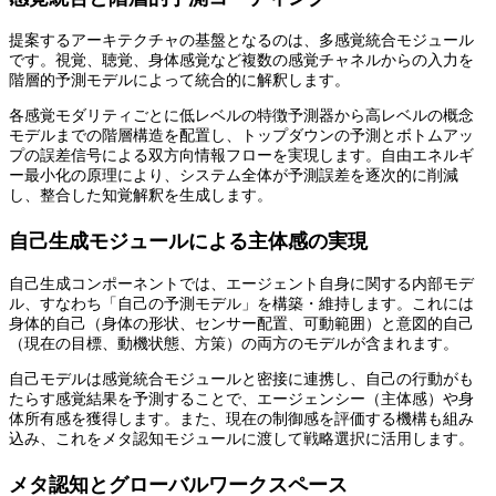
提案するアーキテクチャの基盤となるのは、多感覚統合モジュール
です。視覚、聴覚、身体感覚など複数の感覚チャネルからの入力を
階層的予測モデルによって統合的に解釈します。
各感覚モダリティごとに低レベルの特徴予測器から高レベルの概念
モデルまでの階層構造を配置し、トップダウンの予測とボトムアッ
プの誤差信号による双方向情報フローを実現します。自由エネルギ
ー最小化の原理により、システム全体が予測誤差を逐次的に削減
し、整合した知覚解釈を生成します。
自己生成モジュールによる主体感の実現
自己生成コンポーネントでは、エージェント自身に関する内部モデ
ル、すなわち「自己の予測モデル」を構築・維持します。これには
身体的自己（身体の形状、センサー配置、可動範囲）と意図的自己
（現在の目標、動機状態、方策）の両方のモデルが含まれます。
自己モデルは感覚統合モジュールと密接に連携し、自己の行動がも
たらす感覚結果を予測することで、エージェンシー（主体感）や身
体所有感を獲得します。また、現在の制御感を評価する機構も組み
込み、これをメタ認知モジュールに渡して戦略選択に活用します。
メタ認知とグローバルワークスペース