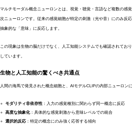
マルチモーダル概念ニューロンとは、視覚・聴覚・言語など複数の感覚
次ニューロンです。従来の感覚細胞が特定の刺激（光や音）にのみ反応
抽象的な「意味」に反応します。
非意識的苦痛はどう測る?現象語彙に依存しないwelfare指
この現象は生物の脳だけでなく、人工知能システムでも確認されており
しています。
生物と人工知能の驚くべき共通点
人間の海馬で発見された概念細胞と、AIモデルCLIPの内部ニューロ
モダリティ非依存性
：入力の感覚種別に関わらず同一概念に反応
高度な抽象化
：具体的な感覚刺激から意味レベルでの統合
選択的反応
：特定の概念にのみ強く応答する傾向