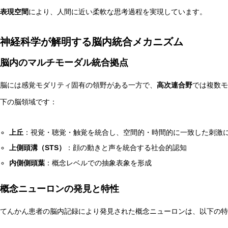
表現空間
により、人間に近い柔軟な思考過程を実現しています。
神経科学が解明する脳内統合メカニズム
脳内のマルチモーダル統合拠点
脳には感覚モダリティ固有の領野がある一方で、
高次連合野
では複数モ
下の脳領域です：
上丘
：視覚・聴覚・触覚を統合し、空間的・時間的に一致した刺激
上側頭溝（STS）
：顔の動きと声を統合する社会的認知
内側側頭葉
：概念レベルでの抽象表象を形成
概念ニューロンの発見と特性
てんかん患者の脳内記録により発見された概念ニューロンは、以下の特