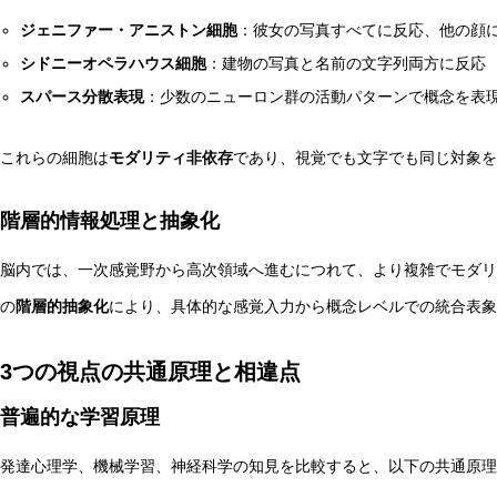
ジェニファー・アニストン細胞
：彼女の写真すべてに反応、他の顔
シドニーオペラハウス細胞
：建物の写真と名前の文字列両方に反応
スパース分散表現
：少数のニューロン群の活動パターンで概念を表
これらの細胞は
モダリティ非依存
であり、視覚でも文字でも同じ対象を
階層的情報処理と抽象化
脳内では、一次感覚野から高次領域へ進むにつれて、より複雑でモダリ
の
階層的抽象化
により、具体的な感覚入力から概念レベルでの統合表象
3つの視点の共通原理と相違点
普遍的な学習原理
発達心理学、機械学習、神経科学の知見を比較すると、以下の共通原理