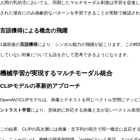
人間の乳幼児においても、同期したマルチモーダル刺激は学習を促進し
された場合にのみ抽象的なパターンを学習できることが実験で確認され
言語獲得による概念の飛躍
1歳前後の
言語獲得
により、シンボル能力の飛躍が起こります。この時
していない対象についても語を介して思考できるようになります。
機械学習が実現するマルチモーダル統合
CLIPモデルの革新的アプローチ
OpenAIのCLIPモデルは、画像とテキストを同じベクトル空間にマ
ントラスト学習
により、意味的に対応する画像と文が近いベクトル表現
この結果、CLIPの高次層には画像・文字列の両方で同一概念に反応す
ン」ニューロンは、蜘蛛の視覚的特徴、”spider”という単語、スパ