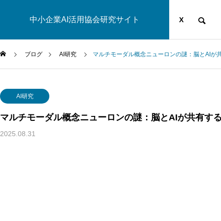
中小企業AI活用協会研究サイト
運営団体
YOUTUBE
ブログ
X
ブログ
AI研究
マルチモーダル概念ニューロンの謎：脳とAIが
AI研究
AI研究
マルチモーダル概念ニューロンの謎：脳とAIが共有す
2025.08.31
汎心論は意識の「メタ問題」を解けるか——機能的実現主