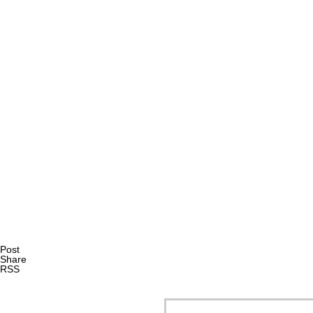
AI研究
量子ダーウィニズムと生命の記憶 ― 神経・代謝・発生記
AI研究
Post
Share
RSS