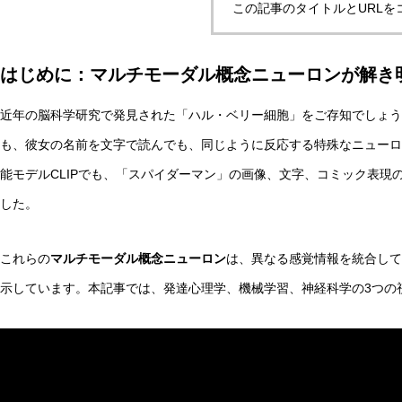
この記事のタイトルとURLを
はじめに：マルチモーダル概念ニューロンが解き
自律型AIエージェントと観測者の違いとは？統一理論枠組み
近年の脳科学研究で発見された「ハル・ベリー細胞」をご存知でしょう
も、彼女の名前を文字で読んでも、同じように反応する特殊なニューロン
AI研究
能モデルCLIPでも、「スパイダーマン」の画像、文字、コミック表現
した。
これらの
マルチモーダル概念ニューロン
は、異なる感覚情報を統合して
示しています。本記事では、発達心理学、機械学習、神経科学の3つの
脳とAIの「予測精度」はなぜエネルギーを消費するのか？