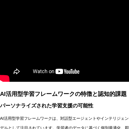
AI研究
現象的力能説とは何か？ 意識のメタ過程への因果的関与を
AI活用型学習フレームワークの特徴と認知的課題
AI研究
パーソナライズされた学習支援の可能性
AI活用型学習フレームワークは、対話型エージェントやインテリジェ
デルとして注目されています。学習者のデータに基づく個別最適化、即