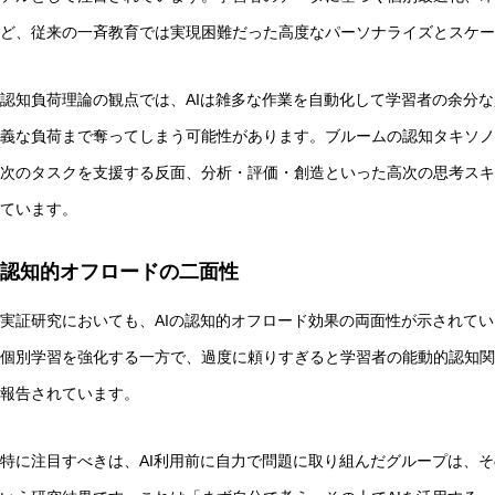
ど、従来の一斉教育では実現困難だった高度なパーソナライズとスケー
認知負荷理論の観点では、AIは雑多な作業を自動化して学習者の余分
義な負荷まで奪ってしまう可能性があります。ブルームの認知タキソノ
実験哲学とは？「直観の可塑性」研究からわかる哲学的判
次のタスクを支援する反面、分析・評価・創造といった高次の思考スキ
ています。
認知的オフロードの二面性
実証研究においても、AIの認知的オフロード効果の両面性が示されていま
個別学習を強化する一方で、過度に頼りすぎると学習者の能動的認知関
報告されています。
特に注目すべきは、AI利用前に自力で問題に取り組んだグループは、そ