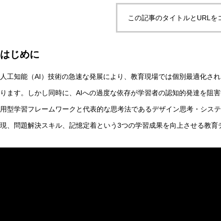
この記事のタイトルとURLを
非意識的苦痛はどう測る?現象語彙に依存しないwelfare指
はじめに
人工知能（AI）技術の急速な発展により、教育現場では個別最適化さ
AI研究
ります。しかし同時に、AIへの過度な依存が学習者の認知的発達を阻害
用型学習フレームワークと代表的な思考法であるデザイン思考・システ
現、問題解決スキル、記憶定着という3つの学習成果を向上させる教育
幻想メタ問題とは何か──「意識は幻想」という主張がなぜ