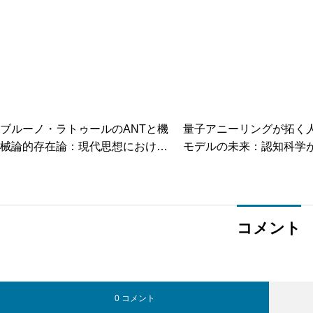
ブルーノ・ラトゥールのANTと機
量子アニーリングが拓く
械論的存在論：現代思想における
モデルの未来：認知科学
「実在」の再定義とその比較
たなAIの可能性
コメント
0 コメント