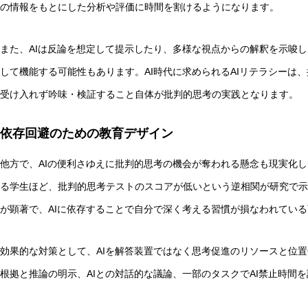
の情報をもとにした分析や評価に時間を割けるようになります。
また、AIは反論を想定して提示したり、多様な視点からの解釈を示唆
して機能する可能性もあります。AI時代に求められるAIリテラシーは
受け入れず吟味・検証すること自体が批判的思考の実践となります。
依存回避のための教育デザイン
他方で、AIの便利さゆえに批判的思考の機会が奪われる懸念も現実化し
る学生ほど、批判的思考テストのスコアが低いという逆相関が研究で示さ
が顕著で、AIに依存することで自分で深く考える習慣が損なわれてい
効果的な対策として、AIを解答装置ではなく思考促進のリソースと位置
根拠と推論の明示、AIとの対話的な議論、一部のタスクでAI禁止時間