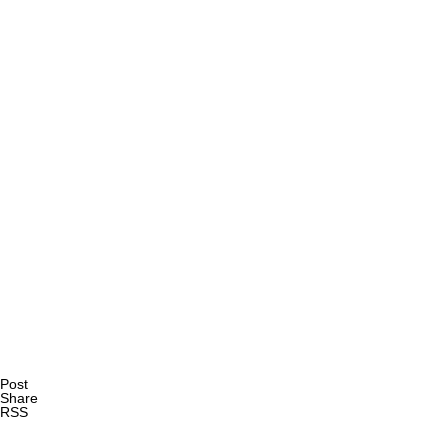
AI研究
AIやロボットに「意識」はあるか？ゆるい意識概念を測る
AI研究
Post
Share
RSS