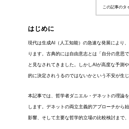
この記事のタ
非意識的苦痛はどう測る?現象語彙に依存
はじめに
現代は生成AI（人工知能）の急速な発展により
AI研究
ります。古典的には自由意志とは「自分の意思
と見なされてきました。しかしAIが高度な予測
的に決定されうるのではないかという不安が生
本記事では、哲学者ダニエル・デネットの理論を
します。デネットの両立主義的アプローチから始
幻想メタ問題とは何か──「意識は幻
影響、そして主要な哲学的立場の比較検討まで