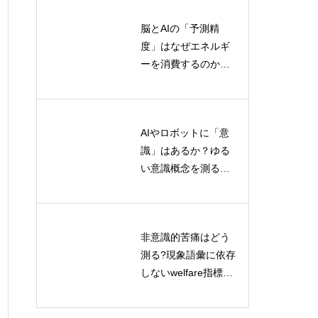
脳とAIの「予測精
人間とAIの協創イノ
度」はなぜエネルギ
ベーション：最新理
ーを消費するのか？
論モデルと実践フレ
情報熱力学から読み
ームワーク
解く認知コストの正
体
AIやロボットに「意
人間の言語発達とAI
識」はあるか？ゆる
言語モデルの学習メ
い意識概念を測る標
カニズム比較
準化評価プロトコル
とは
非意識的苦痛はどう
対話型学習による記
測る?現象語彙に依存
号接地の研究：AIの
しないwelfare指標の
言語理解を深める新
解く
最前線
たなアプローチ