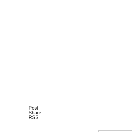
AI研究
AIやロボットに「意識」はあるか？
AI研究
Post
Share
RSS