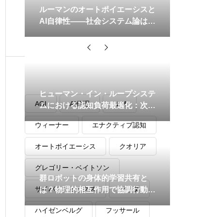
ルーマンのオートポイエーシスと
AI自律性——社会システム論は機
械に適用できるか
タグ
ヒューマン・イン・ループシステ
AGI
AI倫理
LLM
ムにおける認知負荷最適化：次世
代インタフェース設計の実践ガイ
ウィーナー
エナクティブ認知
ド
オートポイエーシス
クオリア
グレゴリー・ベイトソン
群ロボットの身体的学習共有と
サイバネティックス
デリダ
は？物理的相互作用で協調行動を
自律獲得する仕組みを解説
ハイゼンベルグ
フッサール