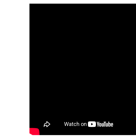
AI研究
現象的力能説とは何か？ 意識のメタ
AI研究