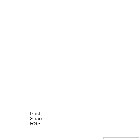
AI研究
AIやロボットに「意識」はあるか？
AI研究
Post
Share
RSS