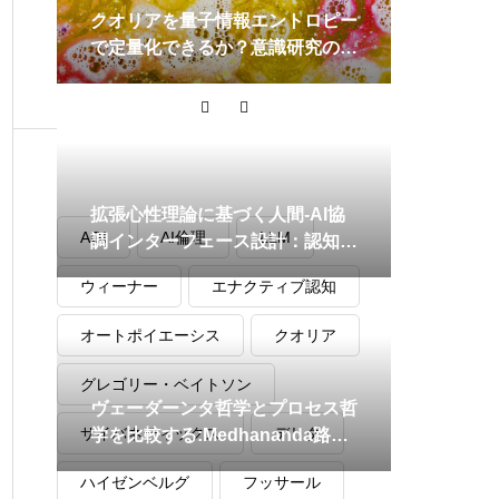
クオリアを量子情報エントロピー
で定量化できるか？意識研究の最
前線
タグ
拡張心性理論に基づく人間-AI協
AGI
AI倫理
LLM
調インターフェース設計：認知拡
張時代の新たな枠組み
ウィーナー
エナクティブ認知
オートポイエーシス
クオリア
グレゴリー・ベイトソン
ヴェーダーンタ哲学とプロセス哲
サイバネティックス
デリダ
学を比較する:Medhananda路線
が拓く新たな可能性
ハイゼンベルグ
フッサール