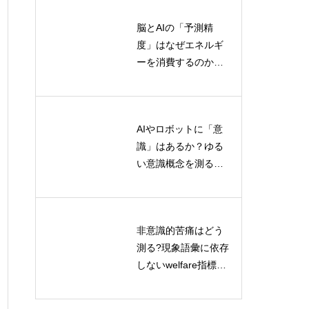
脳とAIの「予測精
AI共生時代の新たな
度」はなぜエネルギ
主体性モデル｜生態
ーを消費するのか？
学とディープエコロ
情報熱力学から読み
ジーが示す未来
解く認知コストの正
体
AIやロボットに「意
対話型学習による記
識」はあるか？ゆる
号接地の研究：AIの
い意識概念を測る標
言語理解を深める新
準化評価プロトコル
たなアプローチ
とは
非意識的苦痛はどう
人間中心主義を超え
測る?現象語彙に依存
て：機械論的存在論
しないwelfare指標の
が示すAI・自然との
解く
最前線
新しい関係性