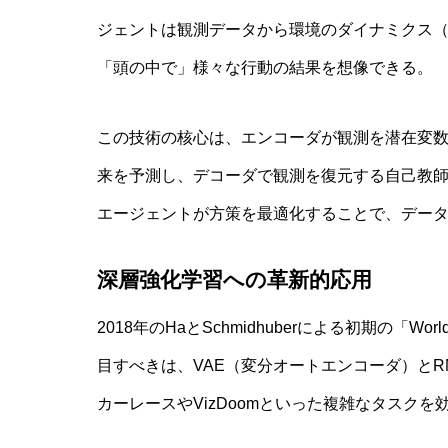
ジェントは観測データから環境のダイナミクス
「頭の中で」様々な行動の結果を想像できる。
この技術の核心は、エンコーダが観測を潜在変
実験哲学とは？「直観の可塑性」研究
来を予測し、デコーダで観測を復元する自己教
エージェントが方策を最適化することで、デー
深層強化学習への革新的応用
2018年のHaとSchmidhuberによる初期の「W
目すべきは、VAE（変分オートエンコーダ）と
カーレースやVizDoomといった複雑なタスク