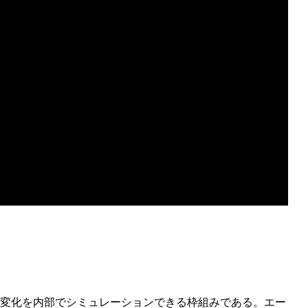
過程への因果的関与を検証する実験デザイン
な変化を内部でシミュレーションできる枠組みである。エー