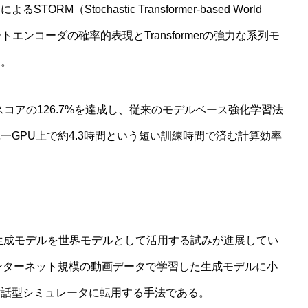
Stochastic Transformer-based World
オートエンコーダの確率的表現とTransformerの強力な系列モ
た。
平均スコアの126.7%を達成し、従来のモデルベース強化学習法
GPU上で約4.3時間という短い訓練時間で済む計算効率
画生成モデルを世界モデルとして活用する試みが進展してい
ion）は、インターネット規模の動画データで学習した生成モデルに小
対話型シミュレータに転用する手法である。