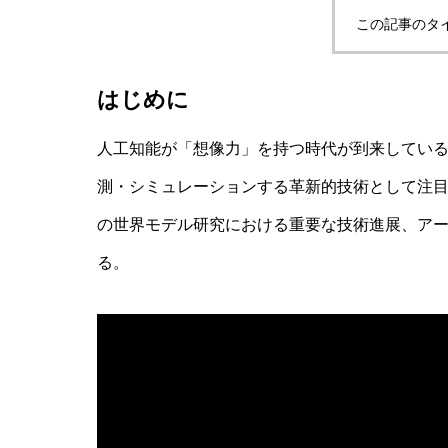
この記事のタ
非意識的苦痛はどう測る?現象語彙に依存
はじめに
人工知能が「想像力」を持つ時代が到来している
AI研究
測・シミュレーションする革新的技術として注目を
の世界モデル研究における重要な技術進展、ア
る。
幻想メタ問題とは何か──「意識は幻