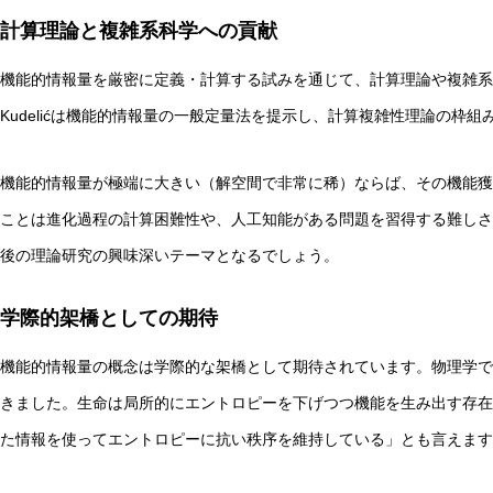
計算理論と複雑系科学への貢献
機能的情報量を厳密に定義・計算する試みを通じて、計算理論や複雑系
Kudelićは機能的情報量の一般定量法を提示し、計算複雑性理論の枠
機能的情報量が極端に大きい（解空間で非常に稀）ならば、その機能獲
ことは進化過程の計算困難性や、人工知能がある問題を習得する難しさ
後の理論研究の興味深いテーマとなるでしょう。
学際的架橋としての期待
機能的情報量の概念は学際的な架橋として期待されています。物理学で
きました。生命は局所的にエントロピーを下げつつ機能を生み出す存在
た情報を使ってエントロピーに抗い秩序を維持している」とも言えます