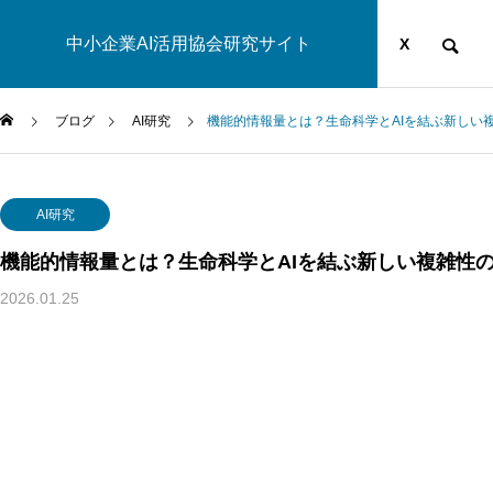
中小企業AI活用協会研究サイト
運営団体
YOUTUBE
ブログ
X
ブログ
AI研究
機能的情報量とは？生命科学とAIを結ぶ新しい
AI研究
AI研究
AI研究
機能的情報量とは？生命科学とAIを結ぶ新しい複雑性
2026.01.25
ソ
エナクティヴィズムで読み解くXAI
マルチエージェ
と暗黙知｜創造性支援AIの設計指
とは？ハーバ
用
針
学から読み解