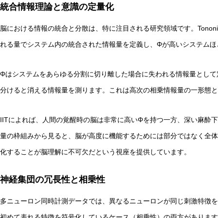
統合情報理論と意識の定量化
脳における情報の統合と分散は、特に注目される研究領域です。Tonon
れる量でシステム内の統合された情報量を定義し、Φが高いシステムほ
Φはシステムをあらゆる分割に切り離した場合に失われる情報量として
分けると消える情報量を測ります。これは高次の相乗情報量の一形態と
IITによれば、人間の覚醒時の脳は非常に高いΦを持つ一方、深い麻酔
量の枠組みから見ると、脳が高度に機能するためには部分ではなく全体
化することが脳理解に不可欠だという視座を提供しています。
神経集団の冗長性と相乗性
多ニューロン同時計測データでは、異なるニューロンが同じ刺激特徴を
初めて表れる特徴を符号化しているケース（相乗性）の両方があります