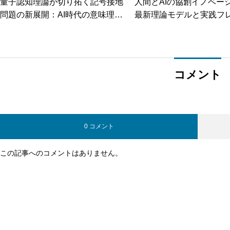
量子認知理論が切り拓く記号接地
人間とAIの協創イノベー
問題の新展開：AI時代の意味理解
最新理論モデルと実践フ
への革新的アプローチ
ーク
コメント
0 コメント
この記事へのコメントはありません。