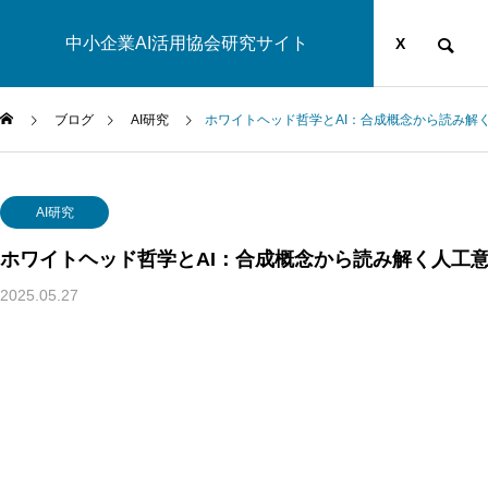
中小企業AI活用協会研究サイト
運営団体
YOUTUBE
ブログ
X
ブログ
AI研究
ホワイトヘッド哲学とAI：合成概念から読み解
AI研究
AI研究
ホワイトヘッド哲学とAI：合成概念から読み解く人工
2025.05.27
幻想メタ問題とは何か──「意識は幻想」という主張がなぜ