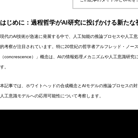
はじめに：過程哲学がAI研究に投げかける新たな
実験哲学とは？「直観の可塑性」研究からわかる哲学的判
現代のAI技術が急速に発展する中で、人工知能の推論プロセスや人工
的考察が注目されています。特に20世紀の哲学者アルフレッド・ノー
AI研究
（concrescence）」概念は、AIの情報処理メカニズムや人工意識
す。
本記事では、ホワイトヘッドの合成概念とAIモデルの推論プロセスの対
人工意識モデルへの応用可能性について考察します。
量子デコヒーレンスとエナクティビズム――「意味の安定