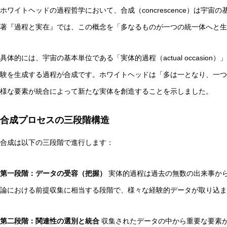
ホワイトヘッドの過程哲学において、合成（concrescence）は宇
著『過程と実在』では、この概念を「多なるものが一つの統一体へと生
具体的には、宇宙の基本単位である「実体的過程（actual occasi
抽象語に残る「感覚の痕跡」とは？言語モデルと感覚モデ
験を生成する過程が合成です。ホワイトヘッドは「多は一となり、一つ
様な要素が統合によって新たな実体を創造することを示しました。
合成プロセスの三段階構造
合成は以下の三段階で進行します：
第一段階：データの受容（把握）
実体的過程は過去の無数の出来事から影響
論における前提収集に相当する段階で、様々な経験的データが取り込ま
第二段階：関連性の選別と統合
収集されたデータの中から重要な要素