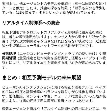
実用上は、他エージェントのモデルを単純化（相手は固定の反応パ
ターンと仮定）したり、推論の深さを制限（「相手も自分を予測し
ている」は1段階まで）するといった近似が使われています。
リアルタイム制御系への統合
相互予測モデルをロボットのリアルタイム制御系に組み込む際に
は、厳しい時間制約があります。センサ入力から数十ミリ秒から数
百ミリ秒で次の制御命令を出さなければならない状況では、近似推
論や学習済みニューラルネットワークの活用が不可欠です。
分散処理
（エッジコンピューティングとクラウドの使い分け）や
非
同期処理
（意図推定と動作制御を並行実行し遅延をパイプライン吸
収）により、リアルタイム性を確保する取り組みが進められていま
す。
まとめ：相互予測モデルの未来展望
ヒューマンAIインタラクションにおける相互予測モデルは、ベイズ
的手法の精度と計算効率のバランスを取りながら進歩を続けていま
す。近似推論、オンライン学習、ニューラル推論器といった最新技
術により、従来の遅延問題は着実に改善されつつあります。
複数エージェント環境やリアルタイム制御への適用においては、モ