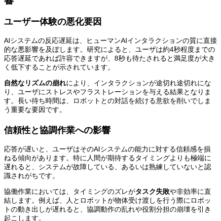
響
ユーザー体験の悪化要因
AIシステムの反応遅延は、ヒューマンAIインタラクションの質に直接
的な悪影響を及ぼします。研究によると、ユーザは約4秒程度までの
応答遅延であれば許容できますが、8秒も待たされると満足度が大き
く低下することが示されています。
自然なリズムの崩れ
により、インタラクションが途切れ途切れにな
り、ユーザにストレスやフラストレーションを与える結果となりま
す。長い待ち時間は、ロボットとの対話を続ける意欲を削いでしま
う重要な要因です。
信頼性と協調作業への影響
応答が遅いと、ユーザはそのAIシステムの能力に対する信頼感を損
ねる傾向があります。特に人間が期待するタイミングよりも極端に
遅れると、システムが故障している、あるいは熟練していないと認
識されがちです。
協働作業においては、タイミングのズレが
タスク失敗
や非効率に直
結します。例えば、人とロボットが物体受け渡しを行う際にロボッ
トの動き出しが遅れると、協調動作の乱れや役割分担の崩壊を引き
起こします。