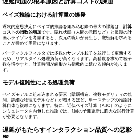
遅延問題の根本原因と計算コストの課題
ベイズ推論における計算量の爆発
逐次的意思決定にベイズ的推論を組み込む際の最大の課題は、
計算
コストの指数的増加
です。隠れ状態（人間の意図など）と長期の計
画ホライゾンを考慮すると、次元の呪いが発生し、厳密解を求める
ことが極めて困難になります。
パーティクルフィルタでは多数のサンプル粒子を並行して更新する
ため、リアルタイム処理負荷が高くなります。高精度を求めて粒子
数を増やすと、計算時間が線形から指数的に延びる傾向がありま
す。
モデル複雑性による処理負荷
ベイズモデルに組み込まれる要素（階層構造、複数モダリティの観
測、詳細な物理モデルなど）が増えるほど、単一ステップの推論計
算自体も複雑になります。特に、近似ベイズ計算（ABC）のように
シミュレータを内包した推論では、1回の予測更新に膨大な試行計算
が必要となります。
遅延がもたらすインタラクション品質への悪影