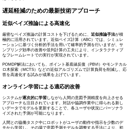
遅延軽減のための最新技術アプローチ
近似ベイズ推論による高速化
厳密なベイズ推論の計算コストを下げるために、
近似推論手法
が積
極的に活用されています。近似ベイズ計算（ABC）では、シミュレ
ーションに基づく分析的手法を用いて確率的予測を行いますが、サ
ンプリング効率の改善や並列計算の工夫により、インタラクティブ
なフレームレートでの実行が実現されています。
POMDP解法においても、ポイント基底値反復（PBVI）やモンテカル
ロ木探索（MCTS）などの近似アルゴリズムで計算負荷を削減し、応
答を高速化する試みが成果を上げています。
オンライン学習による適応的改善
システムが
逐次的に学習
しながら人間の意図予測精度を向上させる
アプローチも注目されています。対話や協調作業中に得られる新し
いデータでモデルを更新することで、各ユーザや状況にパーソナラ
イズされた予測が可能になります。
人間との協働タスク中にロボットがユーザの動作や指示を少数のデ
モから学習し、その場で意図予測モデルを調整する手法により、初