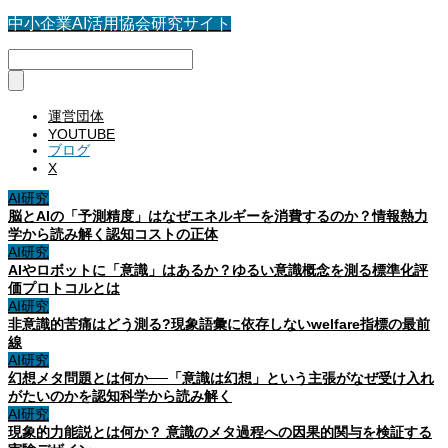
中小企業AI活用協会研究サイト
運営団体
YOUTUBE
ブログ
X
AI研究
脳とAIの「予測精度」はなぜエネルギーを消費するのか？情報熱力
学から読み解く認知コストの正体
AI研究
AIやロボットに「意識」はあるか？ゆるい意識概念を測る標準化評
価プロトコルとは
AI研究
非意識的苦痛はどう測る?現象語彙に依存しないwelfare指標の最前
線
AI研究
幻想メタ問題とは何か──「意識は幻想」という主張がなぜ受け入れ
がたいのかを認知科学から読み解く
AI研究
現象的力能説とは何か？ 意識のメタ過程への因果的関与を検証する