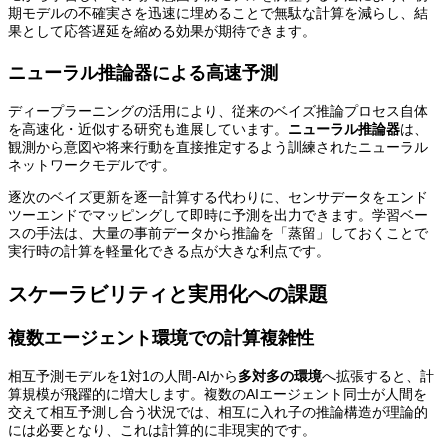
期モデルの不確実さを迅速に埋めることで無駄な計算を減らし、結
果として応答遅延を縮める効果が期待できます。
ニューラル推論器による高速予測
ディープラーニングの活用により、従来のベイズ推論プロセス自体
を高速化・近似する研究も進展しています。
ニューラル推論器
は、
観測から意図や将来行動を直接推定するよう訓練されたニューラル
ネットワークモデルです。
逐次のベイズ更新を逐一計算する代わりに、センサデータをエンド
ツーエンドでマッピングして即時に予測を出力できます。学習ベー
スの手法は、大量の事前データから推論を「蒸留」しておくことで
実行時の計算を軽量化できる点が大きな利点です。
スケーラビリティと実用化への課題
複数エージェント環境での計算複雑性
相互予測モデルを1対1の人間-AIから
多対多の環境
へ拡張すると、計
算規模が飛躍的に増大します。複数のAIエージェント同士が人間を
交えて相互予測し合う状況では、相互に入れ子の推論構造が理論的
には必要となり、これは計算的に非現実的です。