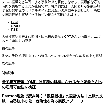
デルの軽量化と学習による事前計算を駆使しながら、実用的な応答
時間を実現する工夫が重要です。将来的には、人間とAIが多数参加
する動的環境でもリアルタイムにお互いの意図を予測し合い、高度
な協調行動を実現できる技術の確立が期待されます。
Post
Share
RSS
大規模言語モデルの時間・因果概念表現：GPT系AIの内部メカニズ
ムと推論能力の限界
前の記事
動物の予測処理能力はいつ進化したのか？5億年の知能発達史を解明
次の記事
関連記事
量子相互情報（QMI）は意識の指標になれるか？動物とAIへ
の応用可能性を検証
Bateson理論で読み解く「観察指標」の設計方法｜文脈の文
脈・自己脱中心化・危険性を測る実践アプローチ