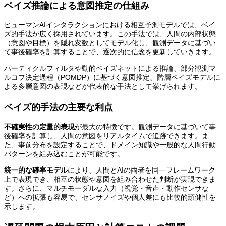
ベイズ推論による意図推定の仕組み
ヒューマンAIインタラクションにおける相互予測モデルでは、ベイ
ズ的手法が広く採用されています。この手法では、人間の内部状態
（意図や目標）を隠れ変数としてモデル化し、観測データに基づい
て事後確率を計算することで、逐次的に信念を更新していきます。
パーティクルフィルタや動的ベイズネットによる推論、部分観測マ
ルコフ決定過程（POMDP）に基づく意図推定、階層ベイズモデルに
よる多層意図の表現などが代表的な手法として挙げられます。
ベイズ的手法の主要な利点
不確実性の定量的表現
が最大の特徴です。観測データに基づいて事
後確率を計算し、人間の意図をリアルタイムで追跡できます。ま
た、事前分布を設定することで、ドメイン知識や一般的な人間行動
パターンを組み込むことが可能です。
統一的な確率モデル
により、人間とAIの両者を同一フレームワーク
上で表現でき、相互の状態や意図を組み合わせた判断が実現できま
す。さらに、マルチモーダルな入力（視覚・音声・動作センサな
ど）への拡張も容易で、センサノイズや個人差にも比較的頑健性を
示します。