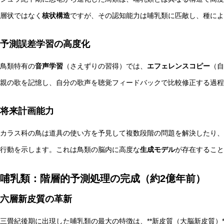
層状ではなく
核状構造
ですが、その認知能力は哺乳類に匹敵し、種によ
予測誤差学習の高度化
鳥類特有の
音声学習
（さえずりの習得）では、
エフェレンスコピー
（自
親の歌を記憶し、自分の歌声を聴覚フィードバックで比較修正する過程
将来計画能力
カラス科の鳥は道具の使い方を予見して複数段階の問題を解決したり、
行動を示します。これは鳥類の脳内に高度な
生成モデル
が存在すること
哺乳類：階層的予測処理の完成（約2億年前）
六層新皮質の革新
三畳紀後期に出現した哺乳類の最大の特徴は、**新皮質（大脳新皮質）*