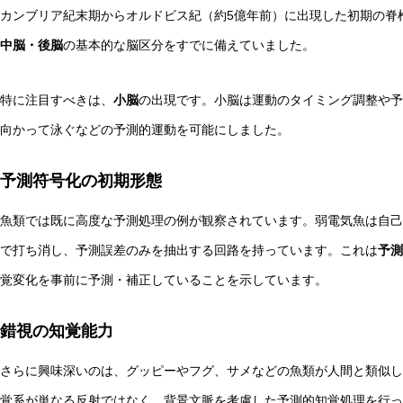
カンブリア紀末期からオルドビス紀（約5億年前）に出現した初期の脊
中脳・後脳
の基本的な脳区分をすでに備えていました。
特に注目すべきは、
小脳
の出現です。小脳は運動のタイミング調整や予
向かって泳ぐなどの予測的運動を可能にしました。
予測符号化の初期形態
魚類では既に高度な予測処理の例が観察されています。弱電気魚は自己
で打ち消し、予測誤差のみを抽出する回路を持っています。これは
予測
覚変化を事前に予測・補正していることを示しています。
錯視の知覚能力
さらに興味深いのは、グッピーやフグ、サメなどの魚類が人間と類似し
覚系が単なる反射ではなく、背景文脈を考慮した予測的知覚処理を行っ