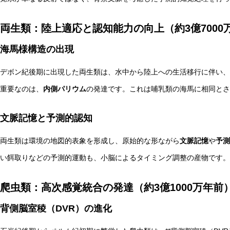
両生類：陸上適応と認知能力の向上（約3億7000
海馬様構造の出現
デボン紀後期に出現した両生類は、水中から陸上への生活移行に伴い、
重要なのは、
内側パリウム
の発達です。これは哺乳類の海馬に相同とさ
文脈記憶と予測的認知
両生類は環境の地図的表象を形成し、原始的な形ながら
文脈記憶
や
予測
い餌取りなどの予測的運動も、小脳によるタイミング調整の産物です。
爬虫類：高次感覚統合の発達（約3億1000万年前
背側脳室稜（DVR）の進化