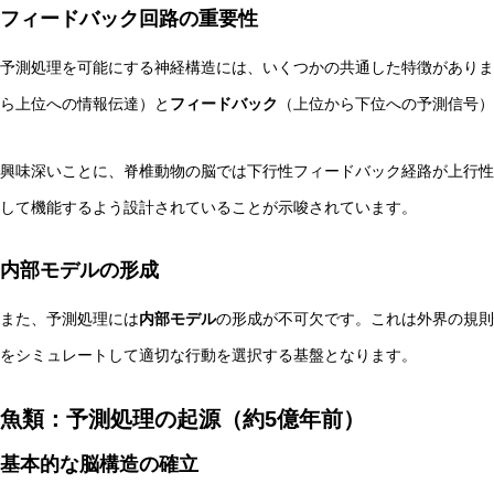
フィードバック回路の重要性
予測処理を可能にする神経構造には、いくつかの共通した特徴がありま
ら上位への情報伝達）と
フィードバック
（上位から下位への予測信号）
非意識的苦痛はどう測る?現象語彙に依存しないwelfare指
興味深いことに、脊椎動物の脳では下行性フィードバック経路が上行性
して機能するよう設計されていることが示唆されています。
内部モデルの形成
また、予測処理には
内部モデル
の形成が不可欠です。これは外界の規則
をシミュレートして適切な行動を選択する基盤となります。
魚類：予測処理の起源（約5億年前）
基本的な脳構造の確立