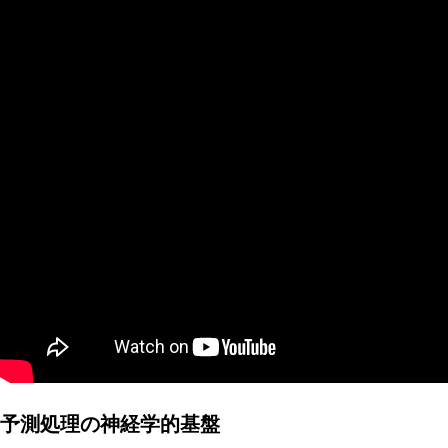
AI研究
AIやロボットに「意識」はあるか？ゆるい意識概念を測る
AI研究
予測処理の神経学的基盤