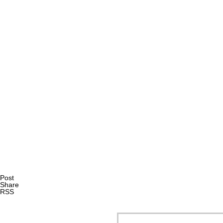
AI研究
量子ダーウィニズムと生命の記憶 ― 神経・代謝・発生記
AI研究
Post
Share
RSS