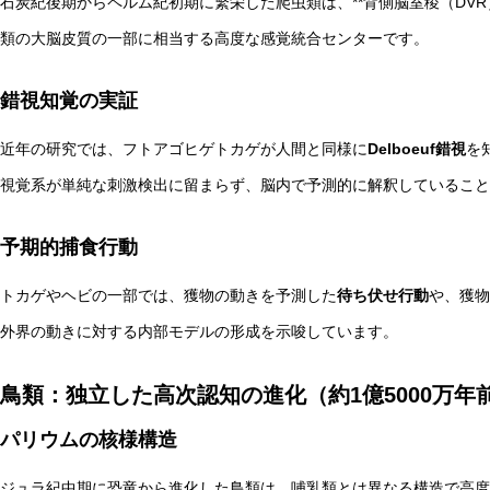
石炭紀後期からペルム紀初期に繁栄した爬虫類は、**背側脳室稜（DVR
類の大脳皮質の一部に相当する高度な感覚統合センターです。
錯視知覚の実証
近年の研究では、フトアゴヒゲトカゲが人間と同様に
Delboeuf錯視
を
視覚系が単純な刺激検出に留まらず、脳内で予測的に解釈していること
予期的捕食行動
トカゲやヘビの一部では、獲物の動きを予測した
待ち伏せ行動
や、獲物
外界の動きに対する内部モデルの形成を示唆しています。
鳥類：独立した高次認知の進化（約1億5000万年
パリウムの核様構造
ジュラ紀中期に恐竜から進化した鳥類は、哺乳類とは異なる構造で高度