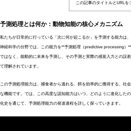
この記事のタイトルとURLを
予測処理とは何か：動物知能の核心メカニズム
自律型AIエージェントと観測者の違いとは？統一理論枠組み
私たちが日常的に行っている「次に何が起こるか」を予測する能力は、
神経科学の分野では、この能力を**予測処理（predictive process
AI研究
ではなく、能動的に未来を予測し、その予測と実際の感覚入力との誤差
て理解されています。
この予測処理能力は、捕食者から逃れる、餌を効率的に獲得する、社会
な機能です。では、この高度な認知能力はいつ、どのように進化したの
化史を通じて、予測処理能力の発達過程を詳しく探っていきます。
脳とAIの「予測精度」はなぜエネルギーを消費するのか？