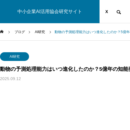
中小企業AI活用協会研究サイト
運営団体
YOUTUBE
ブログ
X
ブログ
AI研究
動物の予測処理能力はいつ進化したのか？5億
AI研究
AI研究
動物の予測処理能力はいつ進化したのか？5億年の知能
2025.09.12
汎心論は意識の「メタ問題」を解けるか——機能的実現主