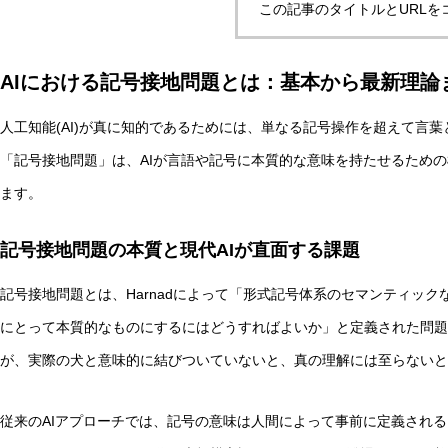
この記事のタイトルとURLを
AIにおける記号接地問題とは：基本から最新理論
実験哲学とは？「直観の可塑性」研究からわかる哲学的判
人工知能(AI)が真に知的であるためには、単なる記号操作を超えて言
「記号接地問題」は、AIが言語や記号に本質的な意味を持たせるための
AI研究
ます。
記号接地問題の本質と現代AIが直面する課題
記号接地問題とは、Harnadによって「形式記号体系のセマンティッ
にとって本質的なものにするにはどうすればよいか」と定義された問題
が、実際の犬と意味的に結びついていないと、真の理解には至らないと
量子デコヒーレンスとエナクティビズム――「意味の安定
従来のAIアプローチでは、記号の意味は人間によって事前に定義される