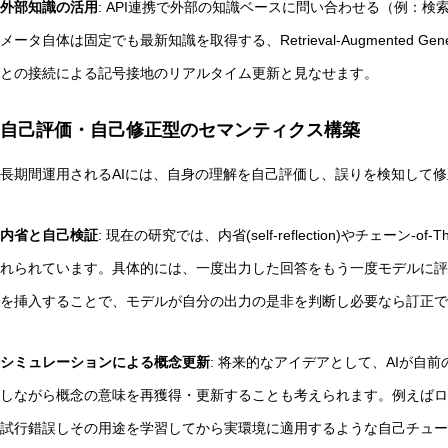
外部知識の活用
: API連携で外部の知識ベースに問い合わせる（例：
メータ自体は固定でも最新知識を取得する、Retrieval-Augmented 
との接続による記号接地のリアルタイム更新と見なせます。
自己評価・自己修正型のセマンティクス構築
長期間運用されるAIには、自身の理解を自己評価し、誤りを検知して
内省と自己検証
: 現在の研究では、内省(self-reflection)やチェーン
れられています。具体的には、一度出力した回答をもう一度モデルに評
を挿入することで、モデルが自分の出力の是非を判断し必要なら訂正で
シミュレーションによる概念更新
: 将来的なアイデアとして、AIが自
しながら概念の意味を再獲得・更新することも考えられます。例えばロ
試行錯誤しその用途を学習してから実環境に適用するような自己チュー