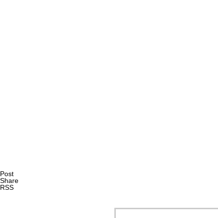
AI研究
現象的力能説とは何か？ 意識のメタ過程への因果的関与を
AI研究
Post
Share
RSS