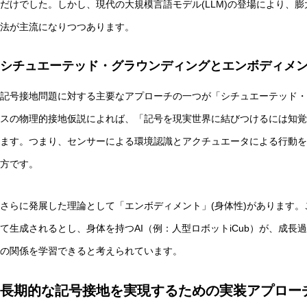
だけでした。しかし、現代の大規模言語モデル(LLM)の登場により、
法が主流になりつつあります。
AI研究
シチュエーテッド・グラウンディングとエンボディメ
記号接地問題に対する主要なアプローチの一つが「シチュエーテッド・
スの物理的接地仮説によれば、「記号を現実世界に結びつけるには知覚
ます。つまり、センサーによる環境認識とアクチュエータによる行動を
方です。
環世界(Umwelt)は量子力学でどう説明できるか？関係論
さらに発展した理論として「エンボディメント」(身体性)があります
て生成されるとし、身体を持つAI（例：人型ロボットiCub）が、成
AI研究
の関係を学習できると考えられています。
長期的な記号接地を実現するための実装アプロー