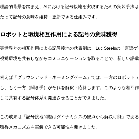
理論的背景を踏まえ、AIにおける記号接地を実現するための実装手法
たって記号の意味を維持・更新できる仕組みです。
ロボットと環境相互作用による記号の意味獲得
抽象語に残る「感覚の痕跡」とは？言語モデルと感覚モデ
実世界との相互作用による記号接地の代表例は、Luc Steelsの「言
視覚環境を共有しながらコミュニケーションを取ることで、新しい語彙
例えば「グラウンデッド・ネーミングゲーム」では、一方のロボット（
し、もう一方（聞き手）がそれを解釈・応答します。このような相互作
しに共有する記号体系を発達させることができました。
この成果は「記号接地問題はダイナミクスの観点から解決可能」である
獲得メカニズムを実装できる可能性を開きました。