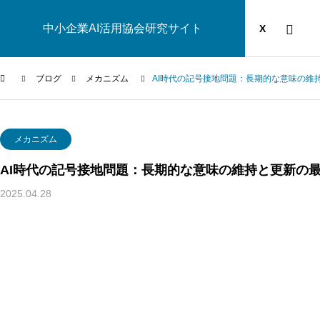
中小企業AI活用協会研究サイト
運営団体
YOUTUBE
ブログ
X
ブログ
メカニズム
AI時代の記号接地問題：長期的な意味の維
AI研究
メカニズム
AI時代の記号接地問題：長期的な意味の維持と更新の
2025.04.28
幻想メタ問題とは何か──「意識は幻想」という主張がなぜ