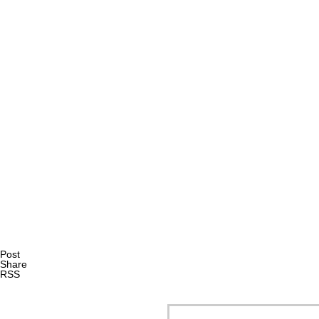
AI研究
エナクティヴィズムで読み解くXAIと暗黙知｜創造性支援A
AI研究
Post
Share
RSS