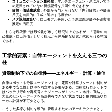
コミュニケーション創発度
：マルチエージェント系において予
め定義されていない新規記号を共同生成できるか
目標・価値生成度
：外部から与えられない「内部目標」や価値
尺度を自律的に生成・追求する度合い
メタ認知度合い
：自己モデルを用いた予測誤差評価や不確実性
推定の活用度
これらは現段階では形式化が難しく研究途上であるが、「意味の自
己生成・自己評価」という観点から体系的な研究が求められる領域
である。
工学的要素：自律エージェントを支える三つの
柱
資源制約下での自律性——エネルギー・計算・通信
自律ロボットや分散エージェントは、電源や計算リソースに制約が
ある中で安全性と効率を両立する必要がある。自律走行ロボットで
はバッテリ寿命や再充電スケジュールがミッション遂行に直結し、
大量のセンサーデータを高速共有できない状況では分散的推論やロ
ーカル計算が不可欠となる。
こうした多様な制約を動的に管理するためのアーキテクチャとし