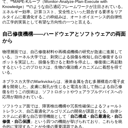
て、**MAPE-Kループ（Monitor-Analyze-Plan-Execute with
Knowledge）**のような自己適応フレームワークが注目されている。
エネルギー効率、計算コスト、安全性といった競合する要求をリア
ルタイムに最適化するこの枠組みは、オートポイエーシス的自律性
の工学的実装として有望な方向性の一つと言える。
自己修復機構——ハードウェアとソフトウェアの両面
から
物理層面では、自己修復材料や再構成機構の研究が急速に進展して
いる。コーネル大学では、刺突による損傷を検知し自己修復するロ
ボットを実証した。損傷を受けると動作を停止し、修復後に再起動
するというこのプロセスは、生物の傷治癒メカニズムに着想を得て
いる。
ネブラスカ大学のMarkvickaらは、液体金属を含む多層構造の電子皮
膚を開発した。皮膚に裂孔が生じると電流を流して熱による自己修
復を行うこの技術は、ソフトロボットやウェアラブルデバイスへの
応用が期待されている。
ソフトウェア面では、障害検出機構や冗長性確保によるフォールト
トレランス、自己最適化アルゴリズムの開発が課題となる。自律シ
ステムに必要な自己管理機能として「
自己構成・自己最適化・自己
修復・自己保護
」という四つの機能が挙げられており、これらを統
合的に実現することが今後の重要課題である。