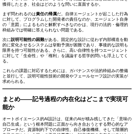
獲得したとき、社会はどのような問いに直面するか。
まず問われるのは
責任の帰属
だ。自律エージェントが起こした行為
に対して、プログラムした開発者の責任なのか、エージェント自身
の「意図」によるものと解釈すべきなのかは、現行の法的・倫理的
枠組みでは明確に答えられない問題である。
次に
説明可能性の困難
がある。固定的な設計に従わず内部構造を動
的に変化させるシステムは挙動予測が困難であり、事後的な説明も
限界を持つ可能性がある。さらに、高い自律性を持つエージェント
に対して「生命性」や「権利」を議論する哲学的問いも浮上してく
る。
これらの課題に対応するためには、ガバナンスや法的枠組みの整備
と並行して、説明可能性技術の開発やフェールセーフ設計の実装が
求められる。
まとめ——記号過程の内在化はどこまで実現可
能か
オートポイエーシス的AI設計は、従来のAIが積み残してきた「意味の
自己生成」という根本問題に正面から向き合おうとする野心的なア
プローチだ。資源制約下での自律性、自己修復機構、そして階層的