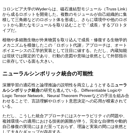
コロンビア大学のWyderらは、磁石連結型モジュール（Truss Link）
から成るロボットを開発した。複数のモジュールが自己組織的に集
積して三角錐などのロボット体を形成し、さらに環境中や他のロボ
ットから新たなモジュールを取り込むことで「成長」するプロトタ
イプだ。
植物や多細胞生物が外来物質を取り込んで成長・修復する生物学的
メカニズムを模倣したこの「ロボット代謝」アプローチは、オート
ポイエーシスの工学的実装として注目に値する。ただし、内蔵知能
は現状では限定的であり、行動の意図や意味は依然として外部指示
に依存している面も大きい。
ニューラルシンボリック統合の可能性
深層学習の適応性と論理推論の説明性を両立しようとする
ニューラ
ルシンボリック統合
の研究も進んでいる。Differentiable Logicや
Logic Tensor Network、Neural Theorem Proverなどの手法を組み合
わせることで、言語理解やロボット意思決定への応用が模索されて
いる。
ただし、こうした統合アプローチにはスケーラビリティの問題や、
複雑環境への適用における技術的困難が伴う。完全な自律性や動的
自己修復の実現にはまだ至っておらず、理論と実装の間には依然と
して大きなギャップが存在する。