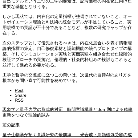
自己モデルという三つの工学的要素は、記号過程の内在化に向けた
重要な基盤となりうる。
しかし現状では、内在化の定量指標が整備されていないこと、オー
トポイエーシス理論とAI技術の統合モデルが不足していること、実
用規模での実証が不十分であることなど、複数の研究ギャップが存
在する。
次のステップとして優先されるべきは、内在化度合いを表す情報理
論的指標の策定、自己修復素材と認知機能の統合プロトタイプの構
築、そしてシミュレーション実験と実機実験を組み合わせた段階的
検証アプローチの実施だ。倫理的・社会的枠組みの検討もこれらと
並行して進める必要がある。
工学と哲学の交差点に立つこの問いは、次世代の自律AIのあり方を
根本から問い直す可能性を秘めている。
Post
Share
RSS
現象学と量子力学の形式的対応：時間意識構造とBorn則による確率
更新をつなぐ理論的試み
前の記事
量子生物学が拓く意識研究の最前線——光合成・鳥類磁気受容の成