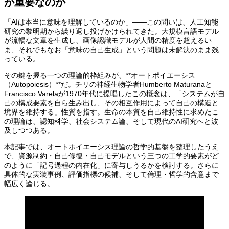
が重要なのか
「AIは本当に意味を理解しているのか」——この問いは、人工知能
研究の黎明期から繰り返し投げかけられてきた。大規模言語モデル
が流暢な文章を生成し、画像認識モデルが人間の精度を超えるい
ま、それでもなお「意味の自己生成」という問題は未解決のまま残
っている。
その鍵を握る一つの理論的枠組みが、**オートポイエーシス
（Autopoiesis）**だ。チリの神経生物学者Humberto Maturanaと
Francisco Varelaが1970年代に提唱したこの概念は、「システムが自
己の構成要素を自ら生み出し、その相互作用によって自己の構造と
境界を維持する」性質を指す。生命の本質を自己維持性に求めたこ
の理論は、認知科学、社会システム論、そして現代のAI研究へと波
及しつつある。
本記事では、オートポイエーシス理論の哲学的基盤を整理したうえ
で、資源制約・自己修復・自己モデルという三つの工学的要素がど
のように「記号過程の内在化」に寄与しうるかを検討する。さらに
具体的な実装事例、評価指標の候補、そして倫理・哲学的含意まで
幅広く論じる。