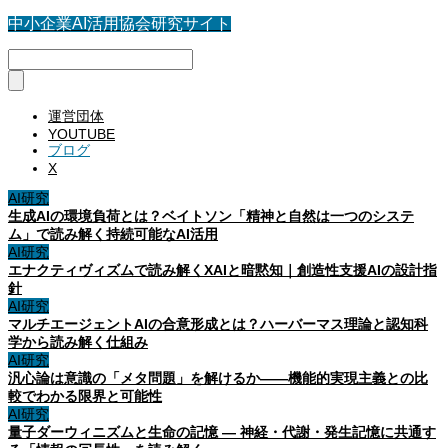
中小企業AI活用協会研究サイト
運営団体
YOUTUBE
ブログ
X
AI研究
生成AIの環境負荷とは？ベイトソン「精神と自然は一つのシステ
ム」で読み解く持続可能なAI活用
AI研究
エナクティヴィズムで読み解くXAIと暗黙知｜創造性支援AIの設計指
針
AI研究
マルチエージェントAIの合意形成とは？ハーバーマス理論と認知科
学から読み解く仕組み
AI研究
汎心論は意識の「メタ問題」を解けるか——機能的実現主義との比
較でわかる限界と可能性
AI研究
量子ダーウィニズムと生命の記憶 ― 神経・代謝・発生記憶に共通す