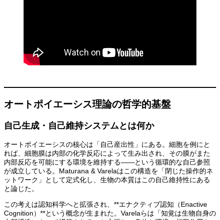
オートポイエーシス理論の哲学的基盤
自己生成・自己維持システムとは何か
オートポイエーシスの核心は「自己産出性」にある。細胞を例にと
れば、細胞膜は内部の化学反応によって生み出され、その膜がまた
内部反応を可能にする環境を維持する——という循環的な自己参照
が成立している。Maturana & Varelaはこの構造を「閉じた操作的ネ
ットワーク」として定式化し、生物の本質はこの自己維持性にある
と論じた。
この考えは認知科学へと拡張され、**エナクティブ認知（Enactive
Cognition）**という概念が生まれた。Varelaらは「知覚は生物自身の