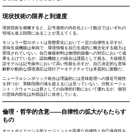
現状技術の限界と到達度
現状技術を俯瞰すると、記号過程の内在化という観点ではいずれの
領域も途上段階にあることが見えてくる。
モジュラー型ロボットは形態変化において一定の自律性を示すが、
意味生成機能は単純で、環境情報を自己生成的に概念化する能力は
実現されていない。自己修復材料は物理的損傷への対応において成
果を上げているが、認知機能との統合は課題として残る。大規模言
語モデルは記号操作において高い性能を示すが、自己決定的な意味
解釈や動的な環境適応は現行アーキテクチャでは本質的に困難だ。
ニューラルシンボリック統合は理論的には意味処理への接近可能性
を持つが、実験段階の域を超えるには至っていない。分散エージェ
ント・スウォームは群としての自律的行動において優れるが、個別
の意味内部化は外部設計に依存している。
倫理・哲学的含意——自律性の拡大がもたらす
もの
オートポイエーシス的エージェントが高度な自律性と自己保存性を