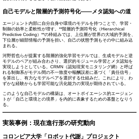
自己モデルと階層的予測符号化——メタ認知への道
エージェント内部に自分自身や環境のモデルを持つことで、学習・
制御の効率と柔軟性が増す。**階層的予測符号化（Hierarchical
Predictive Coding）**の枠組みでは、上位層が世界の大域的予測を、
下位層が細部情報の予測を担い、自己の状態予測もその中に組み込
まれる。
河野哲也らが提案する階層的強化学習モデルでは、生成モデルと逆
モデルのペアが組み合わさり、選択的モジュール学習とメタ認知を
実現しようとしている。CRMN（認知現実モニタリング網）と呼ば
れる制御系がモデル間の不一致度や報酬誤差に基づく「責任信号」
を算出し、有力なモデルペアを選択する仕組みだ。これにより、わ
ずかな経験からも学習可能な汎化能力の実現が期待されている。
このような自己モデルの構築は、オートポイエーシス的エージェン
トが「自己と環境との境界」を内的に表象するための基盤となりう
る。
実装事例：現在進行形の研究動向
コロンビア大学「ロボット代謝」プロジェクト