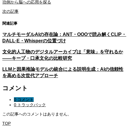
功例から脳への応用を探る
次の記事
関連記事
マルチモーダルAIの存在論：ANT・OOOで読み解くCLIP・
DALL·E・Whisperの位置づけ
文化的人工物のデジタルアーカイブは「意味」を守れるか
——キープ・口承文化の比較研究
LLMと因果推論モデルの統合による説明生成：AIの信頼性
を高める次世代アプローチ
コメント
0 コメント
0 トラックバック
この記事へのコメントはありません。
TOP