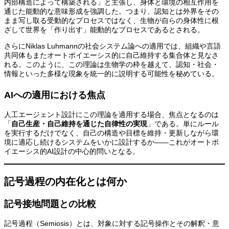
内部構造によって構築される」と主張し、身体と環境の相互作用を
通じた能動的な意味形成を強調した。つまり、認知とは外界をその
まま写し取る受動的なプロセスではなく、生物が自らの身体性に根
ざして世界を「作り出す」能動的なプロセスであるとされる。
さらにNiklas Luhmannの社会システム論への適用では、組織や言語
共同体もまたオートポイエーシス的に自己維持する集合体と見なさ
れる。このように、この理論は生物学の枠を越えて、認知・社会・
情報といった多様な現象を統一的に説明する可能性を秘めている。
AIへの適用における焦点
人工エージェント設計にこの理論を適用する場合、焦点となるのは
「
自己生産・自己維持を通じた自律性の実現
」である。単にルール
を実行するだけでなく、自己の構造や目標を維持・更新しながら環
境に適応し続けるシステムをいかに設計するか——これがオートポ
イエーシス的AI設計の中心的問いとなる。
記号過程の内在化とは何か
記号接地問題との比較
記号過程（Semiosis）とは、対象に対する記号操作とその解釈・意