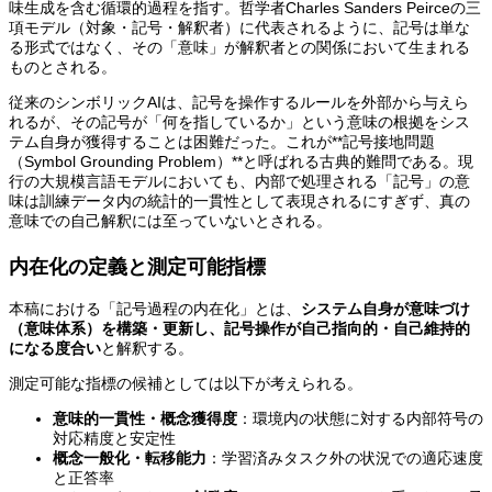
味生成を含む循環的過程を指す。哲学者Charles Sanders Peirceの三
項モデル（対象・記号・解釈者）に代表されるように、記号は単な
る形式ではなく、その「意味」が解釈者との関係において生まれる
ものとされる。
従来のシンボリックAIは、記号を操作するルールを外部から与えら
れるが、その記号が「何を指しているか」という意味の根拠をシス
テム自身が獲得することは困難だった。これが**記号接地問題
（Symbol Grounding Problem）**と呼ばれる古典的難問である。現
行の大規模言語モデルにおいても、内部で処理される「記号」の意
味は訓練データ内の統計的一貫性として表現されるにすぎず、真の
意味での自己解釈には至っていないとされる。
内在化の定義と測定可能指標
本稿における「記号過程の内在化」とは、
システム自身が意味づけ
（意味体系）を構築・更新し、記号操作が自己指向的・自己維持的
になる度合い
と解釈する。
測定可能な指標の候補としては以下が考えられる。
意味的一貫性・概念獲得度
：環境内の状態に対する内部符号の
対応精度と安定性
概念一般化・転移能力
：学習済みタスク外の状況での適応速度
と正答率