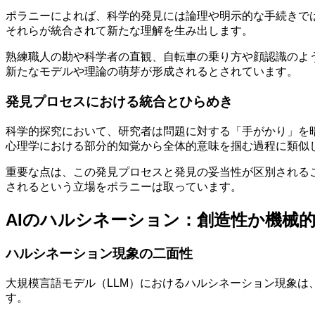
ポラニーによれば、科学的発見には論理や明示的な手続きで
それらが統合されて新たな理解を生み出します。
熟練職人の勘や科学者の直観、自転車の乗り方や顔認識のよ
新たなモデルや理論の萌芽が形成されるとされています。
発見プロセスにおける統合とひらめき
科学的探究において、研究者は問題に対する「手がかり」を
心理学における部分的知覚から全体的意味を掴む過程に類似
重要な点は、この発見プロセスと発見の妥当性が区別される
されるという立場をポラニーは取っています。
AIのハルシネーション：創造性か機械
ハルシネーション現象の二面性
大規模言語モデル（LLM）におけるハルシネーション現象は
す。