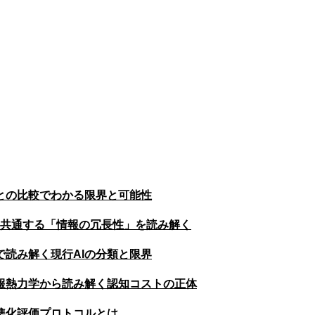
との比較でわかる限界と可能性
に共通する「情報の冗長性」を読み解く
で読み解く現行AIの分類と限界
報熱力学から読み解く認知コストの正体
準化評価プロトコルとは