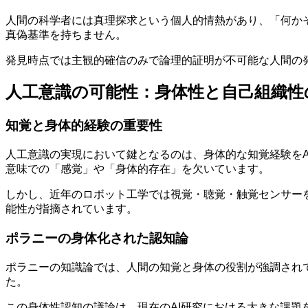
人間の科学者には真理探求という個人的情熱があり、「何か
真偽基準を持ちません。
発見時点では主観的確信のみで論理的証明が不可能な人間の
人工意識の可能性：身体性と自己組織性
知覚と身体的経験の重要性
人工意識の実現において鍵となるのは、身体的な知覚経験をA
意味での「感覚」や「身体的存在」を欠いています。
しかし、近年のロボット工学では視覚・聴覚・触覚センサー
能性が指摘されています。
ポラニーの身体化された認知論
ポラニーの知識論では、人間の知覚と身体の役割が強調され
た。
この身体性認知の議論は、現在のAI研究における大きな課題