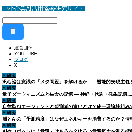
中小企業AI活用協会研究サイト
運営団体
YOUTUBE
ブログ
X
AI研究
汎心論は意識の「メタ問題」を解けるか——機能的実現主義
AI研究
量子ダーウィニズムと生命の記憶 ― 神経・代謝・発生記憶
AI研究
自律型AIエージェントと観測者の違いとは？統一理論枠組み
AI研究
脳とAIの「予測精度」はなぜエネルギーを消費するのか？情
AI研究
AIやロボットに「意識」はあるか？ゆるい意識概念を測る標