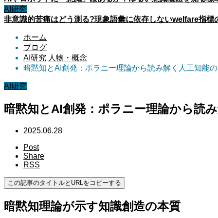
AI研究
非意識的苦痛はどう測る?現象語彙に依存しないwelfare指標
ホーム
ブログ
AI研究
人物・概念
暗黙知とAI創発：ポラニー理論から読み解く人工知能
AI研究
暗黙知とAI創発：ポラニー理論から読
2025.06.28
Post
Share
RSS
この記事のタイトルとURLをコピーする
暗黙知理論が示す知識創造の本質