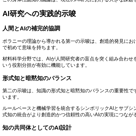
AI研究への実践的示唆
人間とAIの補完的協調
ポラニーの理論から導かれる第一の示唆は、創造的発見におけ
で初めて意味を持ちます。
材料科学分野では、AIが人間研究者の盲点を突く組み合わせ
いう役割分担が有効に機能しています。
形式知と暗黙知のバランス
第二の示唆は、知識の形式知と暗黙知のバランスの重要性で
います。
ルールベースと機械学習を統合するシンボリックAIとサブシンボ
式知の統合がより創造的かつ信頼性の高いAIの実現につなが
知の共同体としてのAI設計