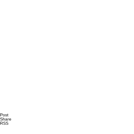
AI研究
量子ダーウィニズムと生命の記憶 ― 神経・代謝・発生記
AI研究
Post
Share
RSS