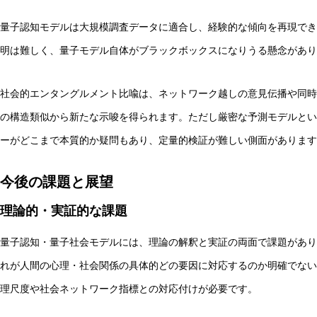
量子認知モデルは大規模調査データに適合し、経験的な傾向を再現でき
明は難しく、量子モデル自体がブラックボックスになりうる懸念があり
社会的エンタングルメント比喩は、ネットワーク越しの意見伝播や同時
の構造類似から新たな示唆を得られます。ただし厳密な予測モデルとい
ーがどこまで本質的か疑問もあり、定量的検証が難しい側面があります
今後の課題と展望
理論的・実証的な課題
量子認知・量子社会モデルには、理論の解釈と実証の両面で課題があり
れが人間の心理・社会関係の具体的どの要因に対応するのか明確でない
理尺度や社会ネットワーク指標との対応付けが必要です。