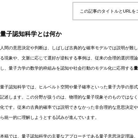
この記事のタイトルとURLを
自律型AIエージェントと観測者の違いとは？統一理論枠組み
量子認知科学とは何か
人間の意思決定や判断は、しばしば古典的な確率モデルでは説明が難し
AI研究
る現象や、文脈に応じて選好が逆転する事例は、従来の合理的選択理論
し、量子力学の数学的枠組みを認知や社会行動のモデル化に応用する
量
量子認知科学では、ヒルベルト空間や量子確率といった量子力学の形式
記述します。この分野が扱うのは、物理的な量子現象そのものではなく
化です。従来の古典的確率では説明できなかった非合理的な意思決定や
ら統一的に理解しようとする試みが進んでいます。
脳とAIの「予測精度」はなぜエネルギーを消費するのか？
本稿では、量子認知科学の主要なアプローチである量子意思決定理論、