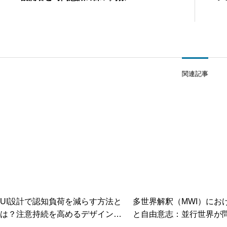
認
関連記事
UI設計で認知負荷を減らす方法と
多世界解釈（MWI）にお
は？注意持続を高めるデザイン原
と自由意志：並行世界が
則
る実在と選択の哲学