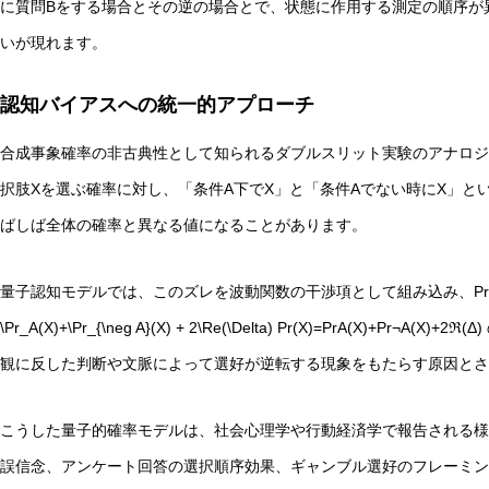
に質問Bをする場合とその逆の場合とで、状態に作用する測定の順序が
いが現れます。
認知バイアスへの統一的アプローチ
合成事象確率の非古典性として知られるダブルスリット実験のアナロジ
択肢Xを選ぶ確率に対し、「条件A下でX」と「条件Aでない時にX」と
ばしば全体の確率と異なる値になることがあります。
量子認知モデルでは、このズレを波動関数の干渉項として組み込み、Pr⁡(X)=Pr⁡A(X)
\Pr_A(X)+\Pr_{\neg A}(X) + 2\Re(\Delta) Pr(X)=PrA​(X)
観に反した判断や文脈によって選好が逆転する現象をもたらす原因とさ
こうした量子的確率モデルは、社会心理学や行動経済学で報告される様
誤信念、アンケート回答の選択順序効果、ギャンブル選好のフレーミン