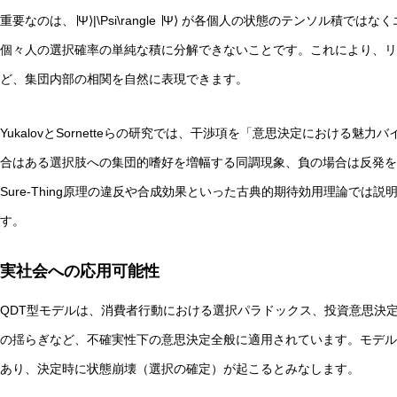
重要なのは、∣Ψ⟩|\Psi\rangle ∣Ψ⟩ が各個人の状態のテンソル積ではなく
個々人の選択確率の単純な積に分解できないことです。これにより、リ
ど、集団内部の相関を自然に表現できます。
YukalovとSornetteらの研究では、干渉項を「意思決定における
合はある選択肢への集団的嗜好を増幅する同調現象、負の場合は反発を
Sure-Thing原理の違反や合成効果といった古典的期待効用理論で
す。
実社会への応用可能性
QDT型モデルは、消費者行動における選択パラドックス、投資意思決
の揺らぎなど、不確実性下の意思決定全般に適用されています。モデル
あり、決定時に状態崩壊（選択の確定）が起こるとみなします。