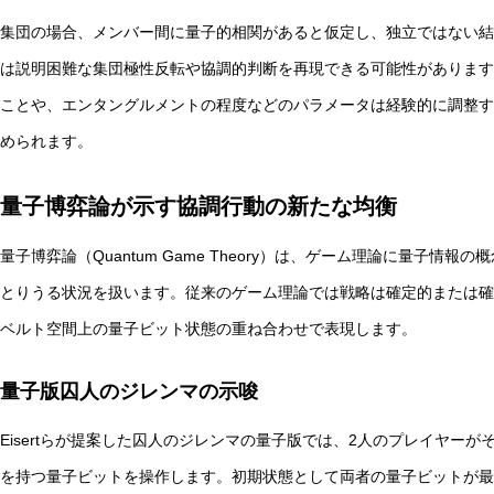
集団の場合、メンバー間に量子的相関があると仮定し、独立ではない結
は説明困難な集団極性反転や協調的判断を再現できる可能性があります
ことや、エンタングルメントの程度などのパラメータは経験的に調整す
められます。
量子博弈論が示す協調行動の新たな均衡
量子博弈論（Quantum Game Theory）は、ゲーム理論に量子
とりうる状況を扱います。従来のゲーム理論では戦略は確定的または確
ベルト空間上の量子ビット状態の重ね合わせで表現します。
量子版囚人のジレンマの示唆
Eisertらが提案した囚人のジレンマの量子版では、2人のプレイヤー
を持つ量子ビットを操作します。初期状態として両者の量子ビットが最