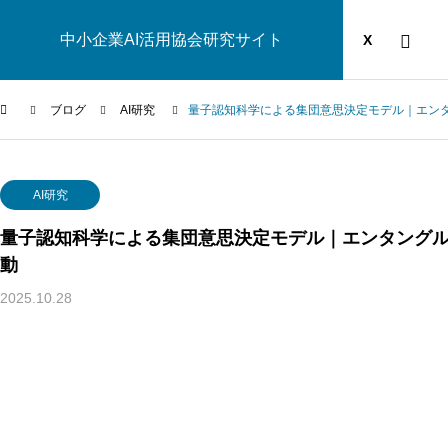
中小企業AI活用協会研究サイト
運営団体
YOUTUBE
ブログ
X
ブログ
AI研究
量子認知科学による集団意思決定モデル｜エン
AI研究
AI研究
量子認知科学による集団意思決定モデル｜エンタング
動
2025.10.28
汎心論は意識の「メタ問題」を解けるか——機能的実現主