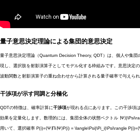
量子意思決定理論による集団的意思決定
非意識的苦痛はどう測る?現象語彙に依存しないwelfare指
量子意思決定理論（Quantum Decision Theory, QDT）は
現し、選択肢を射影演算子としてモデル化する枠組みです。意思決定の
波動関数と射影演算子の重ね合わせから計算される量子確率で与えられ
干渉項が示す同調と分極化
QDTの特徴は、確率計算に
干渉項
が現れる点にあります。この干渉項
効果を定量化します。数理的には、集団全体の状態ベクトル ∣Ψ⟩|\Psi\rangle ∣Ψ
用いて、選択確率 P(i)=⟨Ψ∣Πi∣Ψ⟩P(i) = \langle\Psi|\Pi_i|\Psi\rangle P