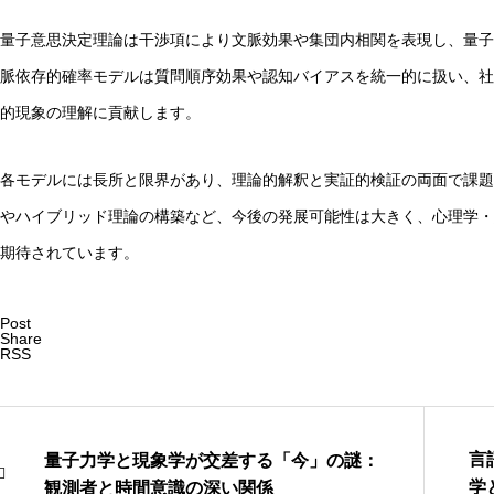
量子意思決定理論は干渉項により文脈効果や集団内相関を表現し、量子
脈依存的確率モデルは質問順序効果や認知バイアスを統一的に扱い、社
的現象の理解に貢献します。
各モデルには長所と限界があり、理論的解釈と実証的検証の両面で課題
やハイブリッド理論の構築など、今後の発展可能性は大きく、心理学・
期待されています。
Post
Share
RSS
言
量子力学と現象学が交差する「今」の謎：
学
観測者と時間意識の深い関係