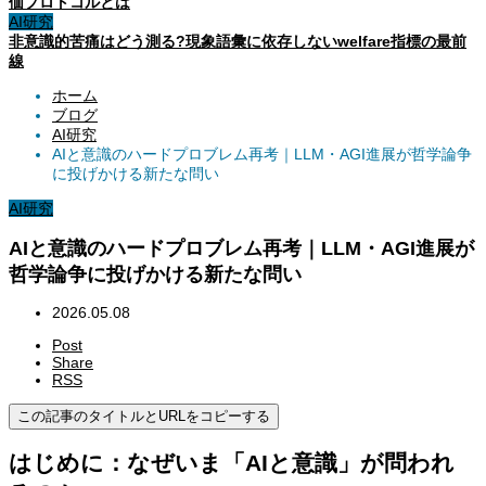
価プロトコルとは
AI研究
非意識的苦痛はどう測る?現象語彙に依存しないwelfare指標の最前
線
ホーム
ブログ
AI研究
AIと意識のハードプロブレム再考｜LLM・AGI進展が哲学論争
に投げかける新たな問い
AI研究
AIと意識のハードプロブレム再考｜LLM・AGI進展が
哲学論争に投げかける新たな問い
2026.05.08
Post
Share
RSS
この記事のタイトルとURLをコピーする
はじめに：なぜいま「AIと意識」が問われ