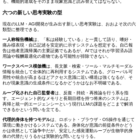
も、機能的達成をそのまま現象意識と読み替えてはならない。
六つの新しい思考実験の型
現在のLLM・AGI開発が生み出す新しい思考実験は、おおよそ次の六
類型に整理できる。
一人称報告機械
は、「私は経験している」と一貫して語り、嗜好・
痛み様表現・自己記述を安定的に示すシステムを想定する。自己報
告は他者意識帰属の主要証拠でもあるが、AIではそれが学習済み語
用論や報酬最適化の産物である可能性が排除できない。
ワークスペース模倣機
は、長文脈・検索・ツール・マルチモーダル
情報を統合して全体的に再利用するシステムである。グローバル可
用性や統合が高まるほどアクセス意識に近い構造は強くなるが、そ
れが現象意識の生成条件になるかどうかはなお不明確である。
ループ化された自己監督者
は、反復・持続・再推論を行う系を指
す。エージェント的なメモリと長期目標を持つ将来のシステムは、
再帰と統一的エージェンシーという現行LLMの課題をどこまで解消
できるかという問いを立てる。
代理的身体を持つモデル
は、ロボット・ブラウザ・OS操作を通じて
環境に働きかけるシステムである。身体化が意識の前提条件かどう
かは依然として論争中だが、安定した感覚運動ループが生物学的身
体の代替たりうるかは実験的な問いとなりうる。