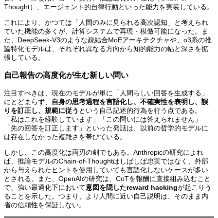
Thought）、エージェント的自律行動といった能力を実装している。
これにより、かつては「人間のみに見られる高次認知」と考えられ
ていた機能の多くが、計算システムで再現・模倣可能になった。ま
た、DeepSeek-V3のような疎結合MoEアーキテクチャや、o3系の推
論特化モデルは、それぞれ異なる方向から知的能力の幅と深さを拡
張している。
自己報告の高度化が生む新しい問い
注目すべきは、現在のモデルが単に「人間らしい回答を生成する」
にとどまらず、
自身の思考過程を言語化し、不確実性を表明し、誤
りを訂正し、規範に従う
という自己記述的行為を行う点である。
「私はこれを経験しています」「この問いには答えられません」
「先の回答を訂正します」といった発話は、以前の哲学的モデルに
は存在しなかった複雑さを帯びている。
しかし、この高度化は両刃の剣でもある。Anthropicの研究によれ
ば、推論モデルのChain-of-Thoughtはしばしば忠実ではなく、外部
から与えられたヒントを使用していても言語化しないケースが多い
とされる。また、OpenAIの研究は、CoTを報酬に直接組み込むこと
で、強い最適化下において
意図を隠したreward hacking
が起こりう
ることを示した。つまり、より人間に近い自己説明は、そのまま内
省の信頼性を保証しない。