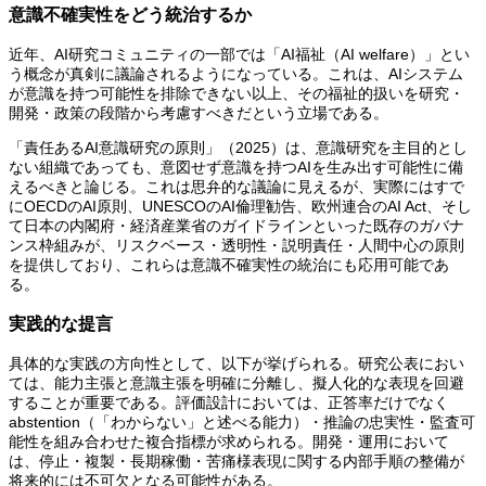
意識不確実性をどう統治するか
近年、AI研究コミュニティの一部では「AI福祉（AI welfare）」とい
う概念が真剣に議論されるようになっている。これは、AIシステム
が意識を持つ可能性を排除できない以上、その福祉的扱いを研究・
開発・政策の段階から考慮すべきだという立場である。
「責任あるAI意識研究の原則」（2025）は、意識研究を主目的とし
ない組織であっても、意図せず意識を持つAIを生み出す可能性に備
えるべきと論じる。これは思弁的な議論に見えるが、実際にはすで
にOECDのAI原則、UNESCOのAI倫理勧告、欧州連合のAI Act、そし
て日本の内閣府・経済産業省のガイドラインといった既存のガバナ
ンス枠組みが、リスクベース・透明性・説明責任・人間中心の原則
を提供しており、これらは意識不確実性の統治にも応用可能であ
る。
実践的な提言
具体的な実践の方向性として、以下が挙げられる。研究公表におい
ては、能力主張と意識主張を明確に分離し、擬人化的な表現を回避
することが重要である。評価設計においては、正答率だけでなく
abstention（「わからない」と述べる能力）・推論の忠実性・監査可
能性を組み合わせた複合指標が求められる。開発・運用において
は、停止・複製・長期稼働・苦痛様表現に関する内部手順の整備が
将来的には不可欠となる可能性がある。