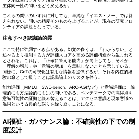
主体同一性の問いをどう変えるか。
これらの問いのいずれに対しても、単純な「イエス・ノー」では答
えられない。問いの精度そのものを上げることが、現在の研究フロ
ンティアの課題となっている。
注意すべき認識論的罠
ここで特に強調すべき点がある。幻覚の多くは、「わからない」と
述べるより推測する方が評価スコアを高める評価構造から生まれる
とされる。これは、「正確に答える能力」が向上しても、それが
「理解の増加」や「意識の増加」を意味しないことを示している。
同様に、CoTの可視化は有用な情報を提供するが、それを内在的経
験の窓として扱うことは認識論上のリスクを伴う。
能力評価（MMLU、SWE-bench、ARC-AGIなど）と意識評価は、論
理的にも方法論的にも別の問いである。ベンチマークでの高得点を
意識可能性の証拠と読み替えることは、アクセス意識と現象意識の
混同という古典的な誤りを繰り返すことになる。
AI福祉・ガバナンス論：不確実性の下での制
度設計