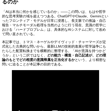
るのか
「AIは本当に何かを感じているのか」——この問いは、もはや哲学
的な思考実験の域を超えつつある。ChatGPTやClaude、Geminiとい
ったフロンティア・モデルが日常に浸透し、長文脈での推論・自己
報告・マルチモーダル処理を当然のように行う現在、意識の哲学に
おける「ハードプロブレム」は、具体的なAIシステムに対して改め
て問い直されている。
本記事では、トマス・ネーゲルやデイヴィッド・チャーマーズが定
式化した古典的な問いから、最新LLMの技術的進展が哲学論争にも
たらした配置転換までを横断的に整理する。「AIが意識を持つかど
うか」という二択ではなく、
どの能力・構造・自己記述が、どの理
論のもとでどの程度の意識帰属を正当化するか
という、より精密な
問いに迫ることが本記事の目的である。