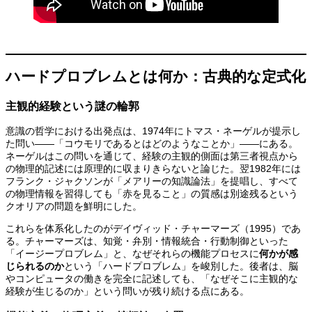
ハードプロブレムとは何か：古典的な定式化
主観的経験という謎の輪郭
意識の哲学における出発点は、1974年にトマス・ネーゲルが提示し
た問い——「コウモリであるとはどのようなことか」——にある。
ネーゲルはこの問いを通じて、経験の主観的側面は第三者視点から
の物理的記述には原理的に収まりきらないと論じた。翌1982年には
フランク・ジャクソンが「メアリーの知識論法」を提唱し、すべて
の物理情報を習得しても「赤を見ること」の質感は別途残るという
クオリアの問題を鮮明にした。
これらを体系化したのがデイヴィッド・チャーマーズ（1995）であ
る。チャーマーズは、知覚・弁別・情報統合・行動制御といった
「イージープロブレム」と、なぜそれらの機能プロセスに
何かが感
じられるのか
という「ハードプロブレム」を峻別した。後者は、脳
やコンピュータの働きを完全に記述しても、「なぜそこに主観的な
経験が生じるのか」という問いが残り続ける点にある。