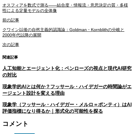
オスフィアを数式で測る——結合度・情報流・意思決定の質・多様
性による定量モデルの全体像
前の記事
クワイン以後の自然主義的認識論：Goldman・Kornblithの分岐と
2000年代以降の展開
次の記事
関連記事
人工知能とエージェント化：ペンローズの視点と現代AI研究
の対比
現象学的AIとは何か？フッサール・ハイデガーの時間論がエ
ージェント設計を変える理由
現象学（フッサール・ハイデガー・メルロ＝ポンティ）はAI
評価指標になり得るか｜形式化の可能性を探る
コメント