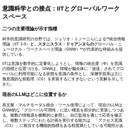
意識科学との接点：IITとグローバルワーク
スペース
二つの主要理論が示す指標
科学的意識研究の分野では、ジュリオ・トノーニらによる**統合情報
理論（IIT 3.0）
と、スタニスラス・ドゥアンヌらの
グローバル・ニ
ューロナル・ワークスペース理論（GNW）**が代表的な枠組みを提
供している。
IITは意識を数学的に定量化しようとし、情報の統合度（Φ）を意識
の指標と位置づける。GNWは、情報が脳全体に「放送」されてグロ
ーバルに利用可能になる状態を意識の条件とし、深層学習系は主に
無意識的な前処理（C0）を実装するにすぎないという見解を示して
きた。
現在のLLMはどこに位置するか
長文脈・マルチモーダル統合・ツール使用によって、現在のLLMは
GNW的な「グローバル可用性」に近い構造を部分的に実装しつつあ
る。複数の情報源を横断的に参照し、自己監視を通じて応答を修正
し、複数ステップにわたる計画を実行する能力は、「アクセス意識
（C1）」に相当する機能的指標をある程度満たしている可能性があ