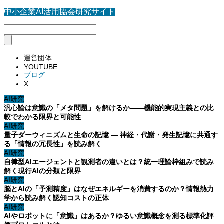
中小企業AI活用協会研究サイト
運営団体
YOUTUBE
ブログ
X
AI研究
汎心論は意識の「メタ問題」を解けるか——機能的実現主義との比
較でわかる限界と可能性
AI研究
量子ダーウィニズムと生命の記憶 ― 神経・代謝・発生記憶に共通す
る「情報の冗長性」を読み解く
AI研究
自律型AIエージェントと観測者の違いとは？統一理論枠組みで読み
解く現行AIの分類と限界
AI研究
脳とAIの「予測精度」はなぜエネルギーを消費するのか？情報熱力
学から読み解く認知コストの正体
AI研究
AIやロボットに「意識」はあるか？ゆるい意識概念を測る標準化評