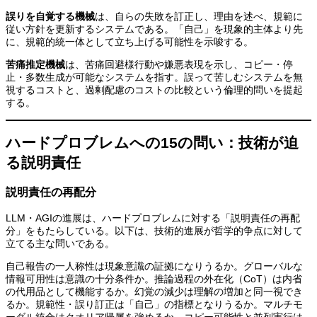
誤りを自覚する機械
は、自らの失敗を訂正し、理由を述べ、規範に
従い方針を更新するシステムである。「自己」を現象的主体より先
に、規範的統一体として立ち上げる可能性を示唆する。
苦痛推定機械
は、苦痛回避様行動や嫌悪表現を示し、コピー・停
止・多数生成が可能なシステムを指す。誤って苦しむシステムを無
視するコストと、過剰配慮のコストの比較という倫理的問いを提起
する。
ハードプロブレムへの15の問い：技術が迫
る説明責任
説明責任の再配分
LLM・AGIの進展は、ハードプロブレムに対する「説明責任の再配
分」をもたらしている。以下は、技術的進展が哲学的争点に対して
立てる主な問いである。
自己報告の一人称性は現象意識の証拠になりうるか。グローバルな
情報可用性は意識の十分条件か。推論過程の外在化（CoT）は内省
の代用品として機能するか。幻覚の減少は理解の増加と同一視でき
るか。規範性・誤り訂正は「自己」の指標となりうるか。マルチモ
ーダル統合はクオリア帰属を強めるか。コピー可能性と並列実行は