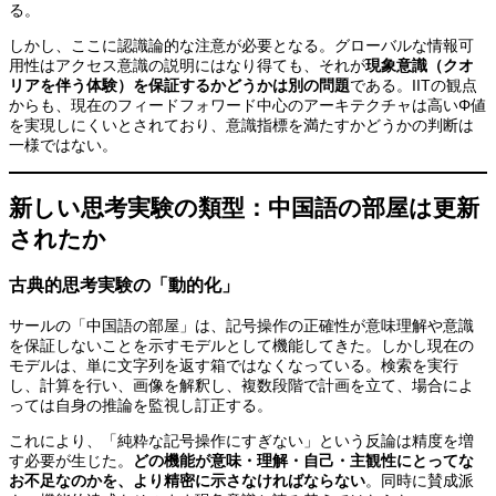
る。
しかし、ここに認識論的な注意が必要となる。グローバルな情報可
用性はアクセス意識の説明にはなり得ても、それが
現象意識（クオ
リアを伴う体験）を保証するかどうかは別の問題
である。IITの観点
からも、現在のフィードフォワード中心のアーキテクチャは高いΦ値
を実現しにくいとされており、意識指標を満たすかどうかの判断は
一様ではない。
新しい思考実験の類型：中国語の部屋は更新
されたか
古典的思考実験の「動的化」
サールの「中国語の部屋」は、記号操作の正確性が意味理解や意識
を保証しないことを示すモデルとして機能してきた。しかし現在の
モデルは、単に文字列を返す箱ではなくなっている。検索を実行
し、計算を行い、画像を解釈し、複数段階で計画を立て、場合によ
っては自身の推論を監視し訂正する。
これにより、「純粋な記号操作にすぎない」という反論は精度を増
す必要が生じた。
どの機能が意味・理解・自己・主観性にとってな
お不足なのかを、より精密に示さなければならない
。同時に賛成派