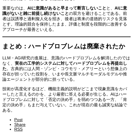
重要なのは、
AIに意識があると早まって断言しないこと
と、
AIに意
識がないと雑に前提し続けないこと
の双方を避けることである。前
者は誤誘導と過剰擬人化を招き、後者は将来の道徳的リスクを見落
とす。理論的競合を保持したまま、評価と制度を段階的に改善する
アプローチが最善といえる。
まとめ：ハードプロブレムは廃棄されたか
LLM・AGI研究の進展は、意識のハードプロブレムを解消したのでは
なく、
実在の工学的システムに対してハードプロブレムを再提出し
た
。古典的には人間・ゾンビ・コウモリ・メアリーという想像上の
存在が担っていた役割を、いまや長文脈マルチモーダルモデルや推
論エージェントが部分的に担っている。
技術が高度化するほど、機能主義的説明がどこまで現象意識をカバ
ーしたと言えるのかを、より厳密に答える必要が生じる。AIはハー
ドプロブレムに対して「否定の決め手」を弱めつつある一方、「肯
定の決め手」もまだ与えていない。これが現在の最も誠実な結論で
ある。
Post
Share
RSS