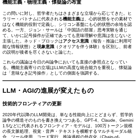
機能主義・物理主義・懐疑論の布置
この問いに対し、哲学者たちはさまざまな立場から応じてきた。ヒ
ラリー・パトナムに代表される
機能主義
は、心的状態をその素材で
はなく機能的役割で定義し、シリコン基盤にも心的状態の余地を認
める。一方、ジョン・サールは「中国語の部屋」思考実験を通じ
て、いかに記号操作が正確であっても意味理解や意識は生じないと
主張した。ネッド・ブロックは
アクセス意識
（報告・推論に利用可
能な情報状態）と
現象意識
（クオリアを伴う体験）を区別し、前者
の説明が後者を尽くさないと論じた。
これらの議論は今日のAI論争においても直接の参照点となってい
る。機能主義寄りの立場はLLMの高度な統合能力を重視し、懐疑論
は「意味なき記号操作」としての側面を強調する。
LLM・AGIの進展が変えたもの
技術的フロンティアの更新
2020年代以降のLLM開発は、単なる性能向上にとどまらず、哲学的
論争の構造そのものを書き換えつつある。GPT-4、Claude、Gemini
1.5などに代表されるフロンティア・モデルは、100万トークン規模
の長文脈処理、視覚・音声・テキストを横断するマルチモーダル統
合、ツール使用、コード実行、推論過程の外在化（Chain-of-