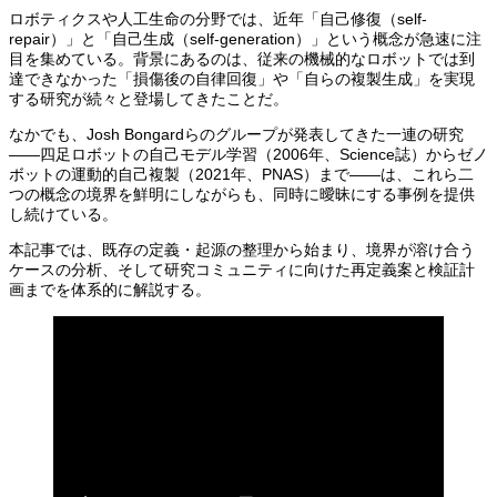
ロボティクスや人工生命の分野では、近年「自己修復（self-
repair）」と「自己生成（self-generation）」という概念が急速に注
目を集めている。背景にあるのは、従来の機械的なロボットでは到
達できなかった「損傷後の自律回復」や「自らの複製生成」を実現
する研究が続々と登場してきたことだ。
なかでも、Josh Bongardらのグループが発表してきた一連の研究
——四足ロボットの自己モデル学習（2006年、Science誌）からゼノ
ボットの運動的自己複製（2021年、PNAS）まで——は、これら二
つの概念の境界を鮮明にしながらも、同時に曖昧にする事例を提供
し続けている。
本記事では、既存の定義・起源の整理から始まり、境界が溶け合う
ケースの分析、そして研究コミュニティに向けた再定義案と検証計
画までを体系的に解説する。