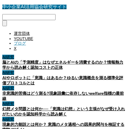
中小企業AI活用協会研究サイト
運営団体
YOUTUBE
ブログ
X
AI研究
脳とAIの「予測精度」はなぜエネルギーを消費するのか？情報熱力
学から読み解く認知コストの正体
AI研究
AIやロボットに「意識」はあるか？ゆるい意識概念を測る標準化評
価プロトコルとは
AI研究
非意識的苦痛はどう測る?現象語彙に依存しないwelfare指標の最前
線
AI研究
幻想メタ問題とは何か──「意識は幻想」という主張がなぜ受け入れ
がたいのかを認知科学から読み解く
AI研究
現象的力能説とは何か？ 意識のメタ過程への因果的関与を検証する