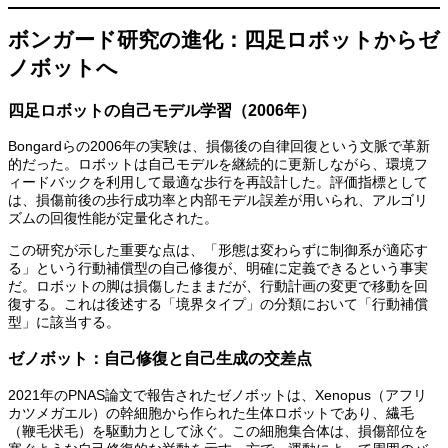
ボンガード研究の進化：四足ロボットからゼ
ノボットへ
四足ロボットの自己モデル学習（2006年）
Bongardらの2006年の実験は、損傷後の自律回復という文脈で革新
的だった。ロボットは自己モデルを継続的に更新しながら、環境フ
ィードバックを利用して最適な歩行を再設計した。評価指標として
は、損傷前後の歩行成功率と内部モデル誤差が用いられ、アルゴリ
ズムの回復性能が定量化された。
この研究が示した重要な点は、「形態は変わらずに制御系が適応す
る」という行動補償型の自己修復が、明確に定義できるという事実
だ。ロボットの脚は損傷したままだが、行動計画の変更で移動を回
復する。これは後述する「境界タイプ」の分類において「行動補償
型」に該当する。
ゼノボット：自己修復と自己生成の交差点
2021年のPNAS論文で報告されたゼノボットは、Xenopus（アフリ
カツメガエル）の幹細胞から作られた生体ロボットであり、繊毛
（鞭毛状毛）を駆動力として泳ぐ。この細胞集合体は、損傷部位を