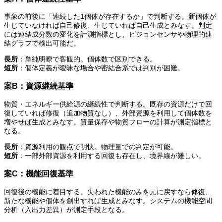
事象の前後に「連続した1個体が存在するか」で判断する。新個体が
生じていなければ自己修復、生じていれば自己生成とみなす。判定
には連結成分数の変化を計測指標とし、ビジョンセンサや物理的連
結グラフで検出可能だ。
長所
：単純明瞭で客観的。個体数で区別できる。
短所
：個体定義が曖昧な場合や密結合系では判別が困難。
案B：資源継続基準
物質・エネルギー供給源の継続性で判断する。既存の資源だけで回
復していれば修復（追加物質なし）、外部資源を利用して個体数を
増やせば生成とみなす。質量保存や物質フローの計算が測定指標と
なる。
長所
：資源利用の観点で明快。物理量での判定が可能。
短所
：一部外部資源を利用する回復も存在し、境界線が難しい。
案C：機能回復基準
回復後の機能に着目する。失われた機能のみを元に戻すなら修復、
新たな機能や個体を創出すれば生成とみなす。システムの機能空間
分析（入出力差異）が測定手段となる。