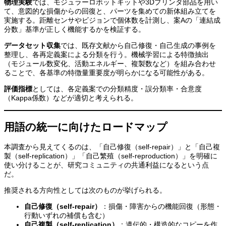
物理実験
では、モジュラーロボットキットや3Dプリンタ部品を用い
て、意図的な損傷からの回復と、パーツを集めての新体組み立てを
実施する。距離センサやビジョンで個体数を計測し、案Aの「連結成
分数」基準が正しく機能するかを検証する。
データセット収集
では、既存文献から自己修復・自己生成の事例を
整理し、各再定義案による分類を行う。機械学習による特徴抽出
（モジュール数変化、活動エネルギー、複製数など）を組み合わせ
ることで、各基準の特徴量重要度が明らかになる可能性がある。
評価指標
としては、各定義案での分類精度・誤分類率・合意度
（Kappa係数）などが適切と考えられる。
用語の統一に向けたロードマップ
本調査から見えてくるのは、「自己修復（self-repair）」と「自己複
製（self-replication）」「自己繁殖（self-reproduction）」を明確に
使い分けることが、研究コミュニティの共通利益になるという点
だ。
推奨される方向性としては次のものが挙げられる。
自己修復（self-repair）
：損傷・障害からの機能回復（形態・
行動いずれの補償も含む）
自己複製（self-replication）
：遺伝的・構造的なコピーを作