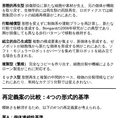
形態的再生型
損傷部位に新たな細胞や素材が生え、元の個体が機能
を取り戻す。生物学的には両生類の四肢再生、ロボティクスでは細
胞集団ロボットの組織再構築がこれにあたる。
行動補償型
形態を変えずに制御系や運動プランを再計算し、新たな
行動で目標を達成する。Bongardの2006年研究がこの典型であり、
脚が損傷しても異なる歩行パターンで移動を維持する。
組立的自己生成型
複数の構成要素が集まり、新個体を形成する。ゼ
ノボットが細胞塊から新たな個体を形成する例がこれにあたる。ソ
フト・モジュラーロボットがパーツを集めて新ロボットを組み立て
る場合も含まれる。
複製型（繁殖）
完全なコピーを作り出す。細胞分裂や機械によるク
ローン製造がこれに対応する。
ミックス型
形態再生と複製の中間的ケース。植物の分裂増殖などが
これにあたり、単純なカテゴリ分類では捉えきれない。
再定義案の比較：4つの形式的基準
曖昧さを解消するため、以下の4つの再定義案が考えられる。
案A：個体連続性基準