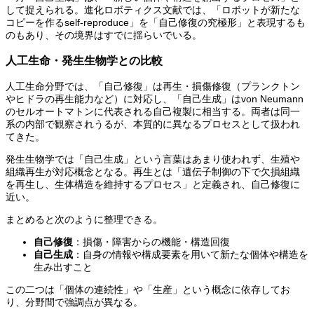
して捉えられる。進化ロボティクス文献では、「ロボットが新たな
コピーを作るself-reproduce」を「自己修復の究極形」と表現するも
のもあり、その境界はすでに揺らいでいる。
人工生命・発生生物学との比較
人工生命分野では、「自己修復」は再生・損傷修復（プランクトン
やヒドラの再生能力など）に対応し、「自己生成」はvon Neumann
のセルオートマトンに代表される自己複製に相当する。両者は同一
系の内部で観察されうるが、本質的に異なるプロセスとして扱われ
てきた。
発生生物学では「自己生成」という言葉はあまり使われず、生殖や
組織再生が対応概念となる。再生とは「遺伝子制御の下で欠損組織
を再生し、生体構造を維持するプロセス」と定義され、自己修復に
近い。
まとめると次のように整理できる。
自己修復
：損傷・障害からの機能・構造回復
自己生成
：自身の情報や構成要素を用いて新たな個体や構造を
生み出すこと
この二つは「個体の連続性」や「生産」という概念に依存してお
り、分野間で強調点が異なる。