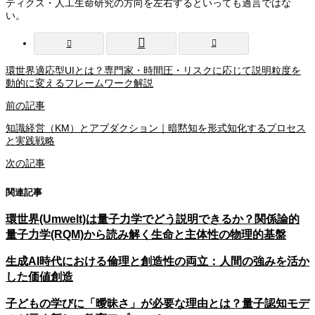
ティクス・人工生命研究の方向を左右するといっても過言ではな
い。
環世界適応型UIとは？専門家・時間圧・リスクに応じて説明粒度を
動的に変えるフレームワーク解説
前の記事
知識経営（KM）とアブダクション｜暗黙知を形式知化するプロセス
と実践戦略
次の記事
関連記事
環世界(Umwelt)は量子力学でどう説明できるか？関係論的
量子力学(RQM)から読み解く生命と主体性の物理的基盤
生成AI時代における倫理と創造性の両立：人間の強みを活か
した価値創造
子どもの学びに「曖昧さ」が必要な理由とは？量子認知モデ