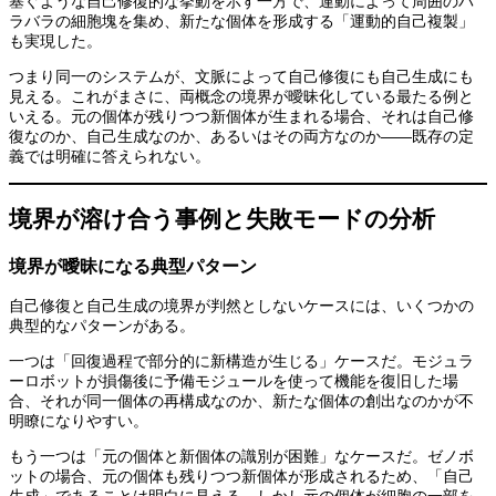
塞ぐような自己修復的な挙動を示す一方で、運動によって周囲のバ
ラバラの細胞塊を集め、新たな個体を形成する「運動的自己複製」
も実現した。
つまり同一のシステムが、文脈によって自己修復にも自己生成にも
見える。これがまさに、両概念の境界が曖昧化している最たる例と
いえる。元の個体が残りつつ新個体が生まれる場合、それは自己修
復なのか、自己生成なのか、あるいはその両方なのか——既存の定
義では明確に答えられない。
境界が溶け合う事例と失敗モードの分析
境界が曖昧になる典型パターン
自己修復と自己生成の境界が判然としないケースには、いくつかの
典型的なパターンがある。
一つは「回復過程で部分的に新構造が生じる」ケースだ。モジュラ
ーロボットが損傷後に予備モジュールを使って機能を復旧した場
合、それが同一個体の再構成なのか、新たな個体の創出なのかが不
明瞭になりやすい。
もう一つは「元の個体と新個体の識別が困難」なケースだ。ゼノボ
ットの場合、元の個体も残りつつ新個体が形成されるため、「自己
生成」であることは明白に見える。しかし元の個体が細胞の一部を