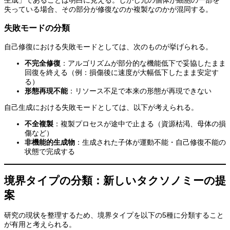
失っている場合、その部分が修復なのか複製なのかが混同する。
失敗モードの分類
自己修復における失敗モードとしては、次のものが挙げられる。
不完全修復
：アルゴリズムが部分的な機能低下で妥協したまま
回復を終える（例：損傷後に速度が大幅低下したまま安定す
る）
形態再現不能
：リソース不足で本来の形態が再現できない
自己生成における失敗モードとしては、以下が考えられる。
不全複製
：複製プロセスが途中で止まる（資源枯渇、母体の損
傷など）
非機能的生成物
：生成された子体が運動不能・自己修復不能の
状態で完成する
境界タイプの分類：新しいタクソノミーの提
案
研究の現状を整理するため、境界タイプを以下の5種に分類すること
が有用と考えられる。