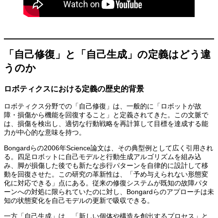
「自己修復」と「自己生成」の定義はどう違
うのか
ロボティクスにおける定義の歴史的背景
ロボティクス分野での「自己修復」は、一般的に「ロボットが故
障・損傷から機能を回復すること」と定義されてきた。この文脈で
は、損傷を検出し、適切な行動戦略を再計算して目標を達成する能
力が中心的な意味を持つ。
Bongardらの2006年Science論文は、その典型例として広く引用され
る。四足ロボットに自己モデルと行動生成アルゴリズムを組み込
み、脚が損傷した後でも新たな歩行パターンを自律的に設計して移
動を回復させた。この研究の革新性は、「予め与えられない形態変
化に対応できる」点にある。従来の修復システムが既知の故障パタ
ーンへの対処に限られていたのに対し、Bongardらのアプローチは未
知の状態変化を自己モデルの更新で吸収できる。
一方「自己生成」は、「新しい個体や構造を創出するプロセス」と