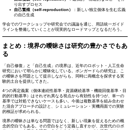
り出すプロセス
自己繁殖（self-reproduction）
：新しい独立個体を生む広義
の自己生成
学会でのワークショップや研究会での議論を通じ、用語統一ガイド
ラインを整備していくことが現実的なロードマップとなるだろう。
まとめ：境界の曖昧さは研究の豊かさでもあ
る
「自己修復」と「自己生成」の境界は、近年のロボット・人工生命
研究において明らかに曖昧化している。ボンガードらの研究は、こ
の曖昧さを問題として提示しながらも、同時に両概念を探求する実
験的土台を提供してきた。
4つの再定義案（個体連続性基準・資源継続基準・機能回復基準・目
的的行動基準）はそれぞれ異なる視点から有効性を持つが、単一の
基準では対処できないケースも多い。今後は複数基準を組み合わせ
た混合アプローチの設計と、シミュレーション・実機両面での実験
的検証が求められる。
境界の曖昧さは単なる問題ではなく、新しい現象を捉えるための概
念的空白でもある。その空白をどう定義し直すかが、次世代のロボ