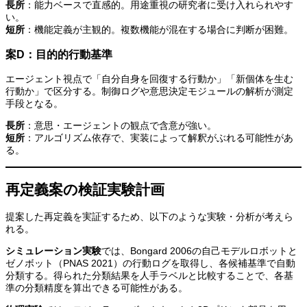
長所
：能力ベースで直感的。用途重視の研究者に受け入れられやす
い。
短所
：機能定義が主観的。複数機能が混在する場合に判断が困難。
案D：目的的行動基準
エージェント視点で「自分自身を回復する行動か」「新個体を生む
行動か」で区分する。制御ログや意思決定モジュールの解析が測定
手段となる。
長所
：意思・エージェントの観点で含意が強い。
短所
：アルゴリズム依存で、実装によって解釈がぶれる可能性があ
る。
再定義案の検証実験計画
提案した再定義を実証するため、以下のような実験・分析が考えら
れる。
シミュレーション実験
では、Bongard 2006の自己モデルロボットと
ゼノボット（PNAS 2021）の行動ログを取得し、各候補基準で自動
分類する。得られた分類結果を人手ラベルと比較することで、各基
準の分類精度を算出できる可能性がある。