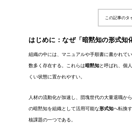
この記事のタ
実験哲学とは？「直観の可塑性」研究
はじめに：なぜ「暗黙知の形式知
AI研究
組織の中には、マニュアルや手順書に書かれて
数多く存在する。これらは
暗黙知
と呼ばれ、個
くい状態に置かれやすい。
人材の流動化が加速し、団塊世代の大量退職か
の暗黙知を組織として活用可能な
形式知
へ転換す
核課題の一つである。
量子デコヒーレンスとエナクティビズ