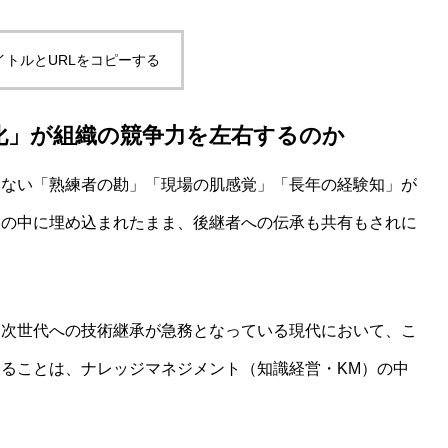
イトルとURLをコピーする
からわかる哲学的判断のゆらぎと限界
化」が組織の競争力を左右するのか
いない「熟練者の勘」「現場の肌感覚」「長年の経験知」が
人の中に埋め込まれたまま、後継者への伝承も共有もされに
ら次世代への技術継承が急務となっている現代において、こ
ることは、ナレッジマネジメント（知識経営・KM）の中
ム――「意味の安定化」に潜む構造的並行関係を読み解く