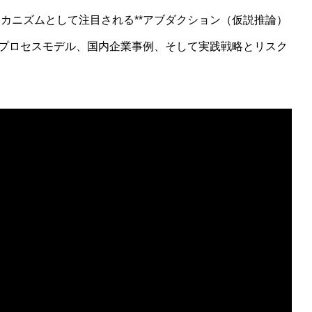
カニズムとして注目される**アブダクション（仮説推論）
務プロセスモデル、国内企業事例、そして実践戦略とリスク
説明できるか？関係論的量子力学(RQM)から読み解く生命と主体