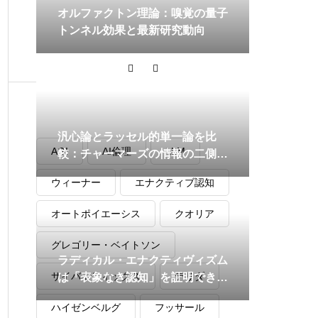
オルファクトン理論：嗅覚の量子
トンネル効果と最新研究動向
タグ
汎心論とラッセル的単一論を比
AGI
AI倫理
LLM
較：チャーマーズの情報の二側面
理論が行き着く先
ウィーナー
エナクティブ認知
オートポイエーシス
クオリア
グレゴリー・ベイトソン
ラディカル・エナクティヴィズム
サイバネティックス
デリダ
は「表象なき認知」を証明できる
か？神経科学と哲学の最前線
ハイゼンベルグ
フッサール