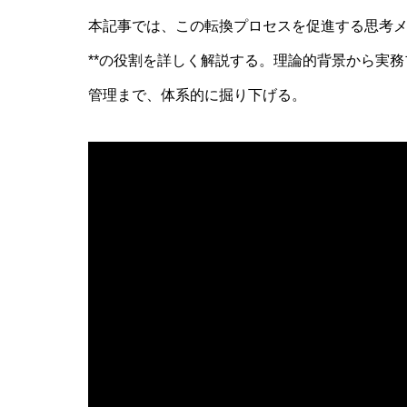
本記事では、この転換プロセスを促進する思考メ
AI研究
**の役割を詳しく解説する。理論的背景から実
管理まで、体系的に掘り下げる。
環世界(Umwelt)は量子力学でどう
基盤
AI研究