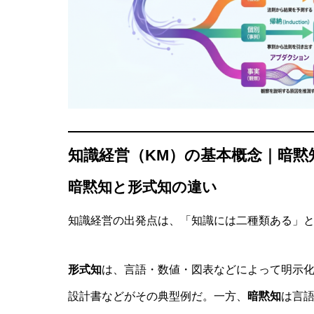
知識経営（KM）の基本概念｜暗黙
暗黙知と形式知の違い
知識経営の出発点は、「知識には二種類ある」
形式知
は、言語・数値・図表などによって明示
設計書などがその典型例だ。一方、
暗黙知
は言