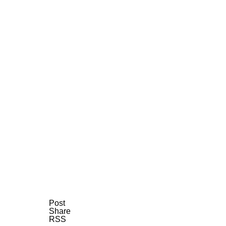
AI研究
現象的力能説とは何か？ 意識のメタ
AI研究
Post
Share
RSS