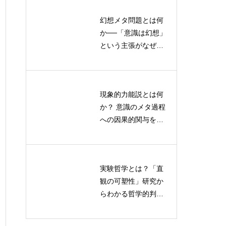
幻想メタ問題とは何
散逸構造・シナジェ
か──「意識は幻想」
ティクス・オートポ
という主張がなぜ受
イエーシスを比較
け入れがたいのかを
——自己組織化理論
認知科学から読み解
の全体像
く
現象的力能説とは何
人間中心主義を超え
か？ 意識のメタ過程
て：機械論的存在論
への因果的関与を検
が示すAI・自然との
証する実験デザイン
新しい関係性
実験哲学とは？「直
人間とAIの協創イノ
観の可塑性」研究か
ベーション：最新理
らわかる哲学的判断
論モデルと実践フレ
のゆらぎと限界
ームワーク