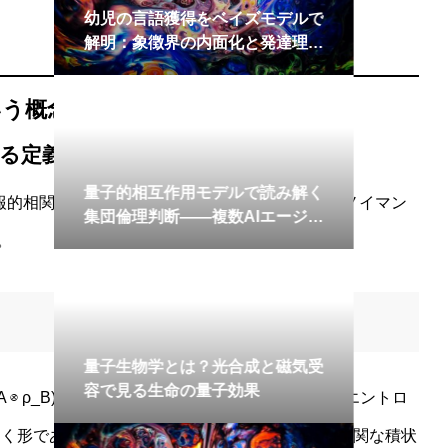
語獲得をベイズモデルで
徴界の内面化と発達理論
いう概念の意味
る定義
互作用モデルで読み解く
報的相関が存在するかを測る量であり、フォン・ノイマン
判断——複数AIエージェ
会的意思決定ダイナミク
。
学とは？光合成と磁気受
生命の量子効果
ρ_A ⊗ ρ_B)としても表現できます。前者は「部分系エントロ
引く形であり、後者は「実際の結合状態」が「無相関な積状