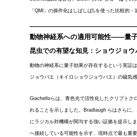
「QMI」の操作化はしばしばI₂を使った比較的
動物神経系への適用可能性――量
昆虫での有望な知見：ショウジョウ
動物の神経系に量子効果が存在するという実証
ジョウバエ（キイロショウジョウバエ）の磁気
Giachelloらは、青色光で活性化したクリプ
れることを示しました。Bradlaugh らはさ
にラジカル対機構が関与する強い証拠を提示し
へ接続している可能性を示す、現時点で最も重