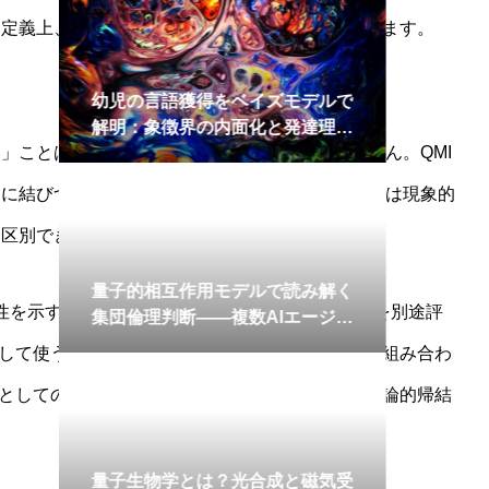
定義上、QMIは非負であり、二系の総相関を捉えます。
語獲得をベイズモデルで
徴界の内面化と発達理論
」ことは「意識がある」ことと同義ではありません。QMI
的に結びついていることを示しますが、それだけでは現象的
を区別できません。
互作用モデルで読み解く
典性を示すためにQMIだけでなく量子ディスコードを別途評
判断——複数AIエージェ
会的意思決定ダイナミク
として使うなら、最低でも非古典性を示す補助量と組み合わ
標としての説得力は弱いというのが、現時点での理論的帰結
学とは？光合成と磁気受