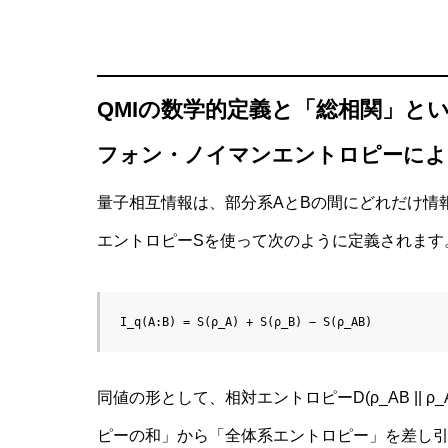
幼児の言
解明：象
の統合
QMIの数学的定義と「総相関」と
フォン・ノイマンエントロピーによ
量子的相
量子相互情報は、部分系AとBの間にどれだけ情
集団倫理
ントの社
エントロピーSを使って次のように定義されます
ス
I_q(A:B) = S(ρ_A) + S(ρ_B) − S(ρ_AB)
量子生物
容で見る
同値の形として、相対エントロピーD(ρ_AB || 
ピーの和」から「全体系エントロピー」を差し