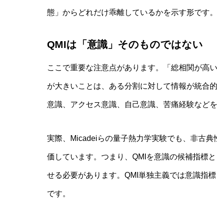
態」からどれだけ乖離しているかを示す形です。
QMIは「意識」そのものではない
幼児の言
解明：象
ここで重要な注意点があります。「総相関が高い
の統合
が大きいことは、ある分割に対して情報が統合
意識、アクセス意識、自己意識、苦痛経験など
量子的相
実際、Micadeiらの量子熱力学実験でも、非古
集団倫理
ントの社
価しています。つまり、QMIを意識の候補指標
ス
せる必要があります。QMI単独主義では意識指
です。
量子生物