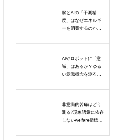
脳とAIの「予測精
人間の言語発達とAI
度」はなぜエネルギ
言語モデルの学習メ
ーを消費するのか？
カニズム比較
情報熱力学から読み
解く認知コストの正
体
AIやロボットに「意
人間とAIの共進化：
識」はあるか？ゆる
マルチエージェント
い意識概念を測る標
環境における理論的
準化評価プロトコル
枠組みと価値観変容
とは
のメカニズム
非意識的苦痛はどう
ポストヒューマン記
測る?現象語彙に依存
号論とは何か？AI・
しないwelfare指標の
ロボット・環境が意
最前線
味を共同生成する新
理論