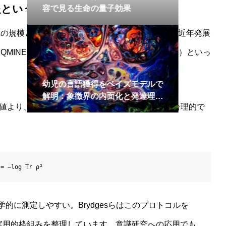
報という実用的代替
生命の量子効果
系の規模とともに指数的に困難になります。そこで近年発展
MINE（量子ニューラルネットを用いたQMI推定）といっ
語獲得をベイズモデルで
徴界の内面化と発達理論
り、第二Rényi相互情報I₂(A:B)を用いる方が合理的で
 = −log Tr ρ²
的に測定しやすい。Brydgesらはこのプロトコルを
はその実用的枠組みを整理しています。意識研究への応用でも、