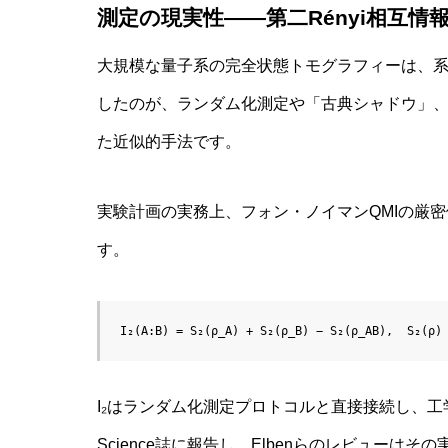
測定の現実性――第二Rényi相互情
容で見る
大規模な量子系の完全状態トモグラフィーは、
したのが、ランダム化測定や「古典シャドウ」、Q
た近似的手法です。
幼児の言
解明：象
実験計画の実務上、フォン・ノイマンQMIの厳密値よ
の統合
す。
I₂(A:B) = S₂(ρ_A) + S₂(ρ_B) − S₂(ρ_AB),  S₂(ρ)
I₂はランダム化測定プロトコルと直接接続し、工学
Science誌に報告し、Elbenらのレビュー