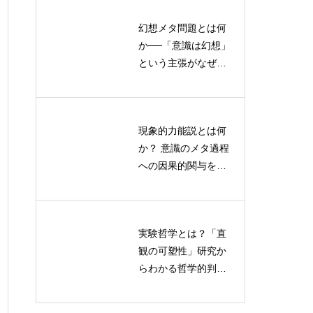
幻想メタ問題とは何
ポストヒューマン記
か──「意識は幻想」
号論とは何か？AI・
という主張がなぜ受
ロボット・環境が意
け入れがたいのかを
味を共同生成する新
認知科学から読み解
理論
く
現象的力能説とは何
対話型学習による記
か？ 意識のメタ過程
号接地の研究：AIの
への因果的関与を検
言語理解を深める新
証する実験デザイン
たなアプローチ
実験哲学とは？「直
散逸構造・シナジェ
観の可塑性」研究か
ティクス・オートポ
らわかる哲学的判断
イエーシスを比較
のゆらぎと限界
——自己組織化理論
の全体像