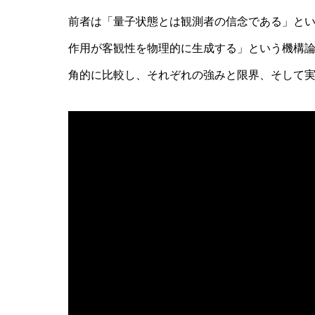
前者は「量子状態とは観測者の信念である」と
AI研究
作用が客観性を物理的に生成する」という機構
角的に比較し、それぞれの強みと限界、そして
環世界(Umwelt)は量子力学でどう
基盤
AI研究