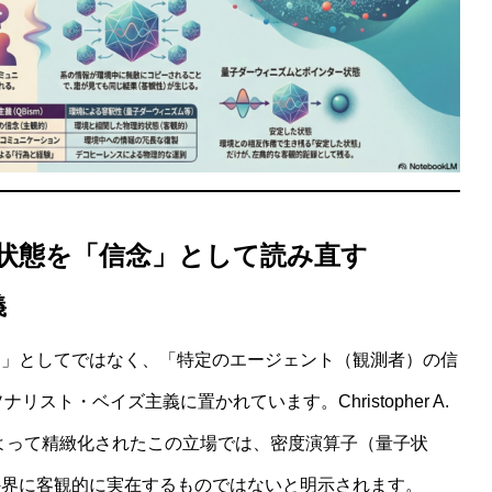
子状態を「信念」として読み直す
義
傾向」としてではなく、「特定のエージェント（観測者）の信
ーソナリスト・ベイズ主義に置かれています。Christopher A.
 Merminらによって精緻化されたこの立場では、密度演算子（量子状
外界に客観的に実在するものではないと明示されます。