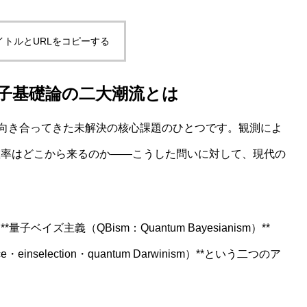
イトルとURLをコピーする
からわかる哲学的判断のゆらぎと限界
量子基礎論の二大潮流とは
上向き合ってきた未解決の核心課題のひとつです。観測によ
確率はどこから来るのか——こうした問いに対して、現代の
。
ズ主義（QBism：Quantum Bayesianism）**
nselection・quantum Darwinism）**という二つのア
ム――「意味の安定化」に潜む構造的並行関係を読み解く