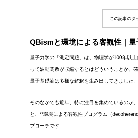
この記事のタ
実験哲学とは？「直観の可塑性」研究
QBismと環境による客観性｜
AI研究
量子力学の「測定問題」は、物理学が100年以
って波動関数が収縮するとはどういうことか、
量子基礎論は多様な解釈を生み出してきました
そのなかでも近年、特に注目を集めているのが、**量子ベイ
と、**環境による客観性プログラム（decoherence・ei
量子デコヒーレンスとエナクティビズ
プローチです。