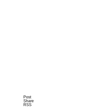
AI研究
現象的力能説とは何か？ 意識のメタ
AI研究
Post
Share
RSS