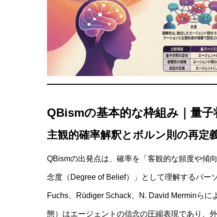
QBismの基本的な枠組み｜量
主観的確率解釈とボルン則の再定
QBismの出発点は、確率を「客観的な頻度や
念度（Degree of Belief）」として理解するパ
Fuchs、Rüdiger Schack、N. David
態）はエージェントの信念の圧縮表現であり、