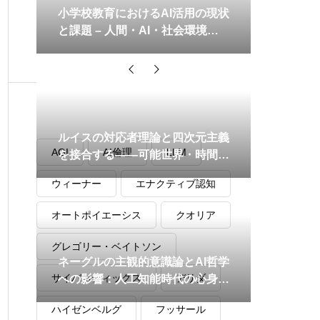
小学校教育におけるAI活用の現状
と課題 – 人間・AI・社会環境の
最適化に向けて
タグ
ルイスの対応者理論と四次元主義
AGI
AI倫理
LLM
を接合する――可能世界・時間的
部分・自己同一性の再構成
ウィーナー
エナクティブ認知
オートポイエーシス
クオリア
グレゴリー・ベイトソン
ネーグルの主観的意識論とAI哲学
サイバネティックス
デリダ
への影響：人工知能時代の心身問
題を読み解く
ハイゼンベルグ
フッサール