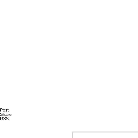
AI研究
エナクティヴィズムで読み解くXAIと暗黙知｜創造性支援A
AI研究
Post
Share
RSS