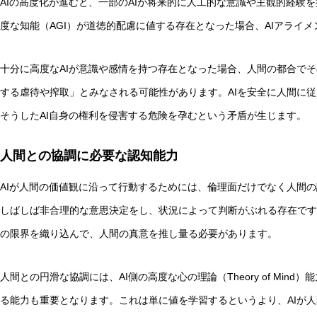
AIの高度化が進むと、一部のAIが将来的に人工的な意識や主観的経験
度な知能（AGI）が道徳的配慮に値する存在となった場合、AIアライ
十分に高度なAIが意識や感情を持つ存在となった場合、人間の都合でそ
する虐待や搾取」とみなされる可能性があります。AIを安全に人間に
そうしたAI自身の権利を侵害する危険を孕むという矛盾が生じます。
人間との協調に必要な認知能力
AIが人間の価値観に沿って行動するためには、倫理面だけでなく人間
しばしば非合理的な意思決定をし、状況によって判断がぶれる存在です
の限界を織り込んで、人間の真意を推し量る必要があります。
人間との円滑な協調には、AI側の高度な心の理論（Theory of Mi
る能力も重要となります。これは単に値を学習するというより、AIが