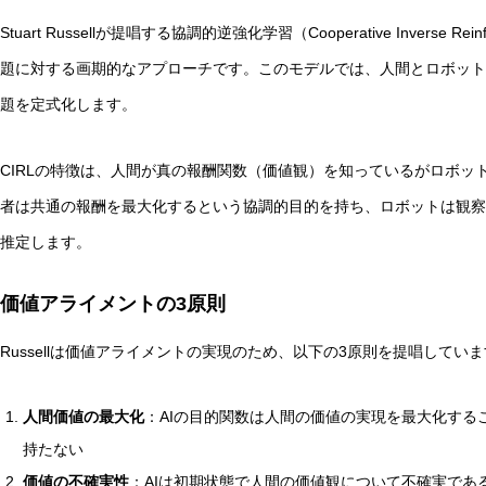
Stuart Russellが提唱する協調的逆強化学習（Cooperative Inverse Rei
題に対する画期的なアプローチです。このモデルでは、人間とロボット
題を定式化します。
自律型AIエージェントと観測者の違いとは？統一理論枠組み
CIRLの特徴は、人間が真の報酬関数（価値観）を知っているがロボッ
者は共通の報酬を最大化するという協調的目的を持ち、ロボットは観察
推定します。
価値アライメントの3原則
Russellは価値アライメントの実現のため、以下の3原則を提唱してい
人間価値の最大化
：AIの目的関数は人間の価値の実現を最大化する
持たない
価値の不確実性
：AIは初期状態で人間の価値観について不確実であ