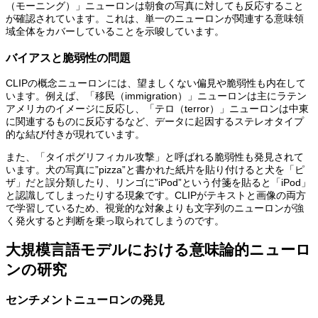
（モーニング）」ニューロンは朝食の写真に対しても反応すること
が確認されています。これは、単一のニューロンが関連する意味領
域全体をカバーしていることを示唆しています。
バイアスと脆弱性の問題
CLIPの概念ニューロンには、望ましくない偏見や脆弱性も内在して
います。例えば、「移民（immigration）」ニューロンは主にラテン
アメリカのイメージに反応し、「テロ（terror）」ニューロンは中東
に関連するものに反応するなど、データに起因するステレオタイプ
的な結び付きが現れています。
また、「タイポグリフィカル攻撃」と呼ばれる脆弱性も発見されて
います。犬の写真に”pizza”と書かれた紙片を貼り付けると犬を「ピ
ザ」だと誤分類したり、リンゴに”iPod”という付箋を貼ると「iPod」
と認識してしまったりする現象です。CLIPがテキストと画像の両方
で学習しているため、視覚的な対象よりも文字列のニューロンが強
く発火すると判断を乗っ取られてしまうのです。
大規模言語モデルにおける意味論的ニューロ
ンの研究
センチメントニューロンの発見