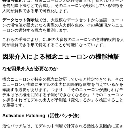
特徴可視化
では、対象ニューロンの活性を最大化する入力パターン
を勾配降下法などで合成し、そのニューロンが検出している特徴を
人間が解釈できる形で可視化します。
データセット例示法
では、大規模なデータセットから当該ニューロ
ンの活性値が最大となる実際の入力例を集め、その共通項からニュ
ーロンの選好する概念を推測します。
これらの手法により、CLIPの大多数のニューロンの意味的役割を人
間が理解できる形で特定することが可能になっています。
因果介入による概念ニューロンの機能検証
なぜ因果介入が必要なのか
概念ニューロンが特定の概念に対応していると推定できても、その
ニューロンが実際にモデルの出力に因果的な影響を与えているかを
確認する必要があります。つまり、「そのニューロンが無ければモ
デルはその概念に関する予測ができなくなるか」「そのニューロン
を操作すればモデルの出力が予測通り変化するか」を検証すること
が重要です。
Activation Patching（活性パッチ法）
活性パッチ法は、モデルの中間層で計算される活性を意図的に置き