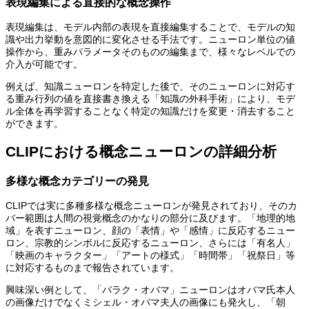
表現編集による直接的な概念操作
表現編集は、モデル内部の表現を直接編集することで、モデルの知
識や出力挙動を意図的に変化させる手法です。ニューロン単位の値
操作から、重みパラメータそのものの編集まで、様々なレベルでの
介入が可能です。
例えば、知識ニューロンを特定した後で、そのニューロンに対応す
る重み行列の値を直接書き換える「知識の外科手術」により、モデ
ル全体を再学習することなく特定の知識だけを変更・消去すること
ができます。
CLIPにおける概念ニューロンの詳細分析
多様な概念カテゴリーの発見
CLIPでは実に多種多様な概念ニューロンが発見されており、そのカ
バー範囲は人間の視覚概念のかなりの部分に及びます。「地理的地
域」を表すニューロン、顔の「表情」や「感情」に反応するニュー
ロン、宗教的シンボルに反応するニューロン、さらには「有名人」
「映画のキャラクター」「アートの様式」「時間帯」「祝祭日」等
に対応するものまで報告されています。
興味深い例として、「バラク・オバマ」ニューロンはオバマ氏本人
の画像だけでなくミシェル・オバマ夫人の画像にも発火し、「朝