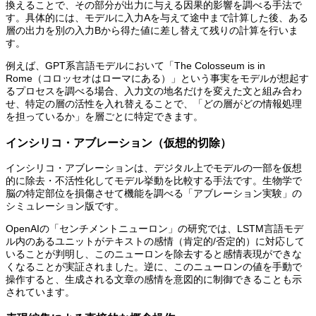
換えることで、その部分が出力に与える因果的影響を調べる手法で
す。具体的には、モデルに入力Aを与えて途中まで計算した後、ある
層の出力を別の入力Bから得た値に差し替えて残りの計算を行いま
す。
例えば、GPT系言語モデルにおいて「The Colosseum is in
Rome（コロッセオはローマにある）」という事実をモデルが想起す
るプロセスを調べる場合、入力文の地名だけを変えた文と組み合わ
せ、特定の層の活性を入れ替えることで、「どの層がどの情報処理
を担っているか」を層ごとに特定できます。
インシリコ・アブレーション（仮想的切除）
インシリコ・アブレーションは、デジタル上でモデルの一部を仮想
的に除去・不活性化してモデル挙動を比較する手法です。生物学で
脳の特定部位を損傷させて機能を調べる「アブレーション実験」の
シミュレーション版です。
OpenAIの「センチメントニューロン」の研究では、LSTM言語モデ
ル内のあるユニットがテキストの感情（肯定的/否定的）に対応して
いることが判明し、このニューロンを除去すると感情表現ができな
くなることが実証されました。逆に、このニューロンの値を手動で
操作すると、生成される文章の感情を意図的に制御できることも示
されています。