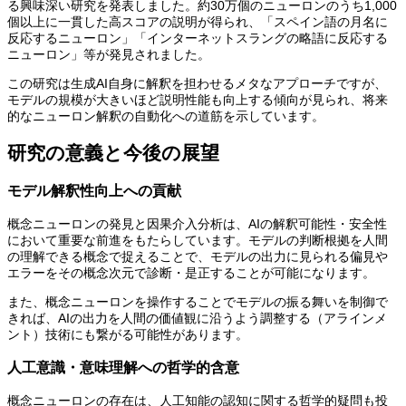
る興味深い研究を発表しました。約30万個のニューロンのうち1,000
個以上に一貫した高スコアの説明が得られ、「スペイン語の月名に
反応するニューロン」「インターネットスラングの略語に反応する
ニューロン」等が発見されました。
この研究は生成AI自身に解釈を担わせるメタなアプローチですが、
モデルの規模が大きいほど説明性能も向上する傾向が見られ、将来
的なニューロン解釈の自動化への道筋を示しています。
研究の意義と今後の展望
モデル解釈性向上への貢献
概念ニューロンの発見と因果介入分析は、AIの解釈可能性・安全性
において重要な前進をもたらしています。モデルの判断根拠を人間
の理解できる概念で捉えることで、モデルの出力に見られる偏見や
エラーをその概念次元で診断・是正することが可能になります。
また、概念ニューロンを操作することでモデルの振る舞いを制御で
きれば、AIの出力を人間の価値観に沿うよう調整する（アラインメ
ント）技術にも繋がる可能性があります。
人工意識・意味理解への哲学的含意
概念ニューロンの存在は、人工知能の認知に関する哲学的疑問も投