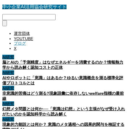
中小企業AI活用協会研究サイト
運営団体
YOUTUBE
ブログ
X
AI研究
脳とAIの「予測精度」はなぜエネルギーを消費するのか？情報熱力
学から読み解く認知コストの正体
AI研究
AIやロボットに「意識」はあるか？ゆるい意識概念を測る標準化評
価プロトコルとは
AI研究
非意識的苦痛はどう測る?現象語彙に依存しないwelfare指標の最前
線
AI研究
幻想メタ問題とは何か──「意識は幻想」という主張がなぜ受け入れ
がたいのかを認知科学から読み解く
AI研究
現象的力能説とは何か？ 意識のメタ過程への因果的関与を検証する