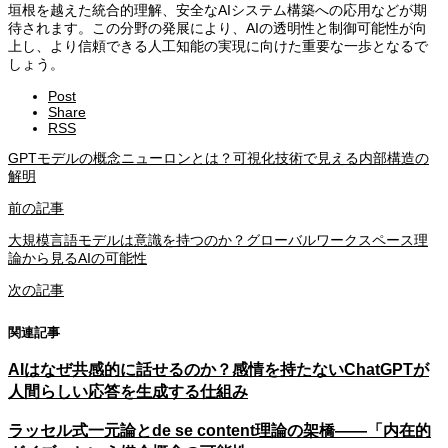
垣根を越えた統合的理解、安全なAIシステム構築への応用などが期
待されます。この分野の発展により、AIの透明性と制御可能性が向
上し、より信頼できる人工知能の実現に向けた重要な一歩となるで
しょう。
Post
Share
RSS
GPTモデルの概念ニューロンとは？可視化技術で見える内部構造の
解明
前の記事
大規模言語モデルは意識を持つのか？グローバルワークスペース理
論から見るAIの可能性
次の記事
関連記事
AIはなぜ共感的に話せるのか？感情を持たないChatGPTが
人間らしい応答を生成する仕組み
ラッセル式一元論とde se content理論の架橋——「内在的