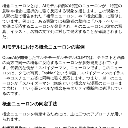
概念ニューロンとは、AIモデル内部の特定のニューロンが、特定の
意味や概念に選択的に強く反応する現象を指します。この現象は、
人間の脳で報告された「祖母ニューロン」や「概念細胞」に類似し
ています。例えば、ある実験では被験者の脳内に「ハル・ベリー」
女優に反応するニューロンが発見され、そのニューロンは彼女の写
真、イラスト、名前の文字列に対して発火することが確認されまし
た。
AIモデルにおける概念ニューロンの実例
OpenAIが開発したマルチモーダルモデルCLIPでは、テキストと画像
の両方で同一の概念に反応するニューロンが多数発見されていま
す。代表的な例が「スパイダーマン」ニューロンです。このニュー
ロンは、クモの写真、”spider”という単語、スパイダーマンのイラス
トやコスチューム姿に同時に強く反応します。つまり、単一のニュ
ーロンが「スパイダーマン（蜘蛛という概念から漫画のヒーローま
で含む）」という高レベルな概念をモダリティ横断的に処理してい
るのです。
概念ニューロンの同定手法
概念ニューロンを特定するためには、主に二つのアプローチが用い
られます。