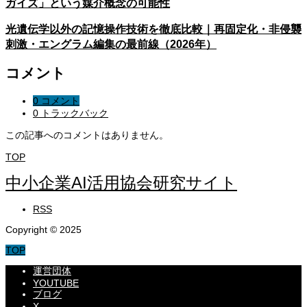
ガイズ」という媒介概念の可能性
光遺伝学以外の記憶操作技術を徹底比較｜再固定化・非侵襲
刺激・エングラム編集の最前線（2026年）
コメント
0 コメント
0 トラックバック
この記事へのコメントはありません。
TOP
中小企業AI活用協会研究サイト
RSS
Copyright © 2025
TOP
運営団体
YOUTUBE
ブログ
X