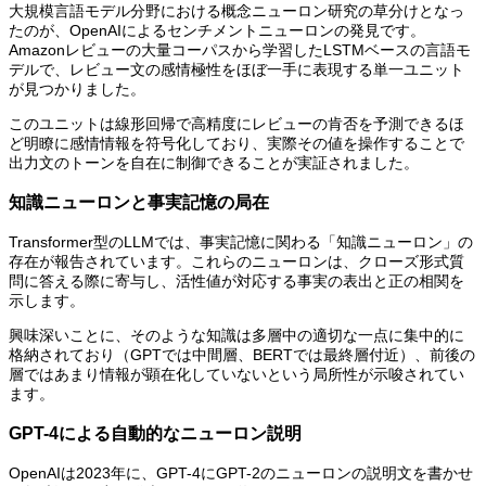
大規模言語モデル分野における概念ニューロン研究の草分けとなっ
たのが、OpenAIによるセンチメントニューロンの発見です。
Amazonレビューの大量コーパスから学習したLSTMベースの言語モ
デルで、レビュー文の感情極性をほぼ一手に表現する単一ユニット
が見つかりました。
このユニットは線形回帰で高精度にレビューの肯否を予測できるほ
ど明瞭に感情情報を符号化しており、実際その値を操作することで
出力文のトーンを自在に制御できることが実証されました。
知識ニューロンと事実記憶の局在
Transformer型のLLMでは、事実記憶に関わる「知識ニューロン」の
存在が報告されています。これらのニューロンは、クローズ形式質
問に答える際に寄与し、活性値が対応する事実の表出と正の相関を
示します。
興味深いことに、そのような知識は多層中の適切な一点に集中的に
格納されており（GPTでは中間層、BERTでは最終層付近）、前後の
層ではあまり情報が顕在化していないという局所性が示唆されてい
ます。
GPT-4による自動的なニューロン説明
OpenAIは2023年に、GPT-4にGPT-2のニューロンの説明文を書かせ