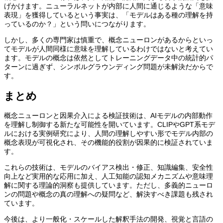
げかけます。ニューラルネットが内部に人間に通じるような「意味
表現」を獲得しているという事実は、「モデルはある種の理解を持
っているのか？」という問いにつながります。
しかし、多くの専門家は慎重で、概念ニューロンがあるからといっ
てモデルが人間同様に意味を理解しているわけではないと考えてい
ます。モデルの概念は依然としてトレーニングデータ中の統計的パ
ターンに過ぎず、シンボルグラウンディング問題が未解決だからで
す。
まとめ
概念ニューロンと因果介入による検証技術は、AIモデルの内部動作
を理解し制御する新たな可能性を開いています。CLIPやGPT系モデ
ルにおける実例研究により、人間の理解しやすい形でモデル内部の
概念表現が可視化され、その機能的役割が因果的に検証されていま
す。
これらの技術は、モデルのバイアス検出・修正、知識編集、安全性
向上など実用的な応用に加え、人工知能の認知メカニズムや意味理
解に関する理論的洞察も提供しています。ただし、多義的ニューロ
ンの問題や概念の真の理解への疑問など、解決すべき課題も残され
ています。
今後は、より一般化・スケールした解釈手法の開発、視覚と言語の