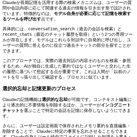
Claudeが長期記憶を活用する際の検索メカニズムは、ユーザーの質
問や会話内容に応じて関連する過去の情報を引き出す形で設計され
ています。特徴的なのは、
モデル自身が必要に応じて記憶を検索す
るツールを呼び出す
点です。
具体的には、
conversation_search
（過去の会話を検索）と
recent_chats
（最近のチャット履歴を取得）という2つの専用ツー
ルが存在します。モデルはこれらを対話中に自発的に呼び出し、ユ
ーザーの質問に答えるのに役立つ過去チャットの部分を探すことが
できます。
このアプローチでは、実際の過去対話の内容そのものを検索・参照
するため、AIが独自に生成した要約ではなくユーザーと交わした生
の履歴に基づいて想起する点が重要です。これは人間が「以前のノ
ートを引っ張り出して確認する」プロセスに似ています。
選択的忘却と記憶更新のプロセス
Claudeの記憶機能は
選択的な忘却
が可能です。コンテキスト編集に
より逐次的に不要情報を削除するほか、ユーザーが
インコグニート
チャット
を選ぶことで特定の会話を記憶に保存しないようにできま
す。
さらに、ユーザーは設定画面で保存されたメモリ要約を直接編集・
削除することで、Claudeに特定の事実を忘れさせることもできま
す。Claude自身もツール経由でファイルに記録した知識を上書き・