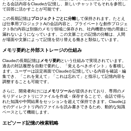
たる会話内容をClaudeが記憶し、新しいチャットでもそれを参照し
て回答に活かすことが可能です。
この長期記憶は
プロジェクトごとに分離
して保持されます。たとえ
ば仕事用プロジェクトAの会話内容と、プライベートな創作プロジェ
クトBの内容は別個のメモリ領域に保存され、社内機密が他の用途に
漏れないようになっています。この文脈ごとの記憶の分離は、人間
が場面や文脈によって記憶を切り替える働きと類似しています。
メモリ要約と外部ストレージの仕組み
Claudeの長期記憶は
メモリ要約
という仕組みで実現されています。
過去の対話履歴を自動で要約し、「覚えるべきポイント」を蓄積し
ます。ユーザーは設定画面でClaudeが記憶している内容を確認・編
集でき、「これを覚えて」「これは忘れて」と指示して記憶内容を
調整することも可能です。
さらに、開発者向けには
メモリツール
が提供されており、専用のメ
モリディレクトリにファイルを作成・保存することで、会話で得ら
れた知識や中間結果をセッションを超えて保持できます。Claudeは
そのディレクトリ内のファイルを読み書きできるため、動的な知識
ベースとして機能します。
エピソード記憶の検索戦略