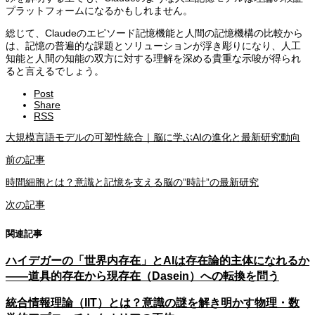
プラットフォームになるかもしれません。
総じて、Claudeのエピソード記憶機能と人間の記憶機構の比較から
は、記憶の普遍的な課題とソリューションが浮き彫りになり、人工
知能と人間の知能の双方に対する理解を深める貴重な示唆が得られ
ると言えるでしょう。
Post
Share
RSS
大規模言語モデルの可塑性統合｜脳に学ぶAIの進化と最新研究動向
前の記事
時間細胞とは？意識と記憶を支える脳の”時計”の最新研究
次の記事
関連記事
ハイデガーの「世界内存在」とAIは存在論的主体になれるか
――道具的存在から現存在（Dasein）への転換を問う
統合情報理論（IIT）とは？意識の謎を解き明かす物理・数