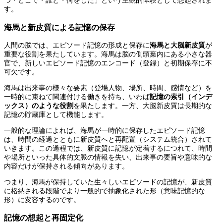
つ・どこで・誰と・何をした」という主観的体験として想起されま
す。
海馬と新皮質による記憶の保存
人間の脳では、エピソード記憶の形成と保存に
海馬と大脳新皮質
が
重要な役割を果たしています。海馬は脳の側頭葉内にある小さな器
官で、新しいエピソード記憶のエンコード（登録）と初期保存に不
可欠です。
海馬は出来事の様々な要素（登場人物、場所、時間、感情など）を
一時的に束ねて関連付ける働きを持ち、いわば
記憶の索引（インデ
ックス）のような役割
を果たします。一方、大脳新皮質は長期的な
記憶の貯蔵庫として機能します。
一般的な理論によれば、海馬が一時的に保存したエピソード記憶
は、時間の経過とともに新皮質へと再配置（システム統合）されて
いきます。この過程では、新皮質に記憶が定着するにつれて、時間
や場所といった具体的文脈の情報を失い、出来事の要旨や意味的な
内容だけが保持される傾向があります。
つまり、海馬が保持していた生々しいエピソードの記憶が、新皮質
に格納される段階でより一般的で抽象化された形（意味記憶的な
形）に変容するのです。
記憶の想起と再固定化