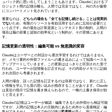
ュバック的に思い出してしまうこともあります。Claudeにおけるプ
ロジェクト間の記憶分離も、人間では完全ではなく、AIの方が厳密
にコンパートメント化されています。
重要なのは、
どちらの場合も「全てを記憶し続ける」ことは現実的
でない
ため、有限のリソースを有効活用するために忘却が必要だと
いう点です。AIの場合は計算資源とコンテキスト長の制約、人間の
場合は脳の容量と認知の効率化という制約が、その背後にありま
す。
記憶更新の透明性：編集可能 vs 無意識的変容
Claudeはユーザーとの対話から逐次学習するわけではありません
が、メモリ要約や外部ファイルへの書き込みによって知識ベースを
アップデートしていきます。この更新ははっきりと区別された形で
行われ、ユーザーが誤情報を訂正すれば、その内容がメモリに記録
され次回から考慮されます。
人間の場合、誤った記憶を訂正するのは容易ではなく、新たに正し
い情報を学んでも昔の思い込みが残存することがあります。Claude
は直近の指示で記憶を書き換えられるので、一種の上書き保存が効
くと言えます。
Claudeの記憶はユーザーが確認・編集できるため外部から検証可能
ですが、人間の記憶は本人の主観内にあるため外から直接検証・編
集ができません。この点でAIの記憶は
監査性
が高く、逆にプライバ