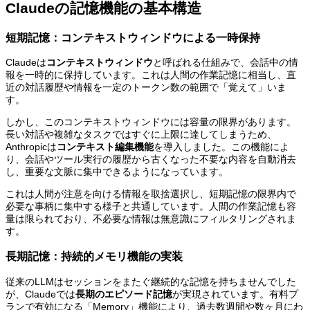
Claudeの記憶機能の基本構造
短期記憶：コンテキストウィンドウによる一時保持
Claudeは
コンテキストウィンドウ
と呼ばれる仕組みで、会話中の情
報を一時的に保持しています。これは人間の作業記憶に相当し、直
近の対話履歴や情報を一定のトークン数の範囲で「覚えて」いま
す。
しかし、このコンテキストウィンドウには容量の限界があります。
長い対話や複雑なタスクではすぐに上限に達してしまうため、
Anthropicは
コンテキスト編集機能
を導入しました。この機能によ
り、会話やツール実行の履歴から古くなった不要な内容を自動消去
し、重要な文脈に集中できるようになっています。
これは人間が注意を向ける情報を取捨選択し、短期記憶の限界内で
必要な事柄に集中する様子と共通しています。人間の作業記憶も容
量は限られており、不必要な情報は無意識にフィルタリングされま
す。
長期記憶：持続的メモリ機能の実装
従来のLLMはセッションをまたぐ継続的な記憶を持ちませんでした
が、Claudeでは
長期のエピソード記憶
が実現されています。有料プ
ランで有効になる「Memory」機能により、過去数週間や数ヶ月にわ