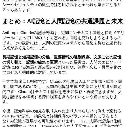
シーやセキュリティの観点では悪用されると全記録が露わになるリ
スクもあります。
まとめ：AI記憶と人間記憶の共通課題と未来
Anthropic Claudeの記憶機構は、短期コンテキスト管理と長期メモリ
ツールによってLLMの「すぐ忘れる」問題を克服しようとするもの
です。その設計には、人間の記憶システムから着想を得たと思われ
る点が多く見られました。
長期記憶と短期記憶の分離
、
重要情報の選別保存
、
文脈ごとの記憶
の切り替え
、
記憶の編集と更新
といった要素は、人間のエピソード
記憶における海馬と新皮質の役割分担や、注意・忘却・再固定化の
プロセスと機能的に対応しています。
一方で相違点も明確です。Claudeの記憶は人工的に制御・閲覧・編
集可能であるのに対し、人間の記憶は主体の内部にあり制御が限定
的です。Claudeはテキスト情報を忠実に保存・再現できますが、人
間は記憶を再構成する際に誤差を含みやすいという違いがありま
す。
今後、認知科学の知見を取り入れたより人間らしい（例えば忘れる
べきものは忘れ、抽象化と詳細保存のバランスを動的に取るよう
な）AI記憶が登場する可能性があります。一方、人間の記憶の仕組
みを解明する上でも、Claudeのような人工記憶モデルは理論の検証