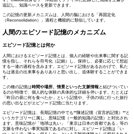
追記し、知識ベースを更新できます。
この記憶の更新メカニズムは、人間の脳における「再固定化
（Reconsolidation）」過程と機能的に類似しています。
人間のエピソード記憶のメカニズム
エピソード記憶とは何か
人間におけるエピソード記憶とは、個人の経験や出来事に関する記
憶を指し、それらを符号化（記銘）し、保持し、必要に応じて想起
する一連の過程を含みます。エピソード記憶があるおかげで、私た
ちは過去の出来事をありありと思い出し、追体験することができま
す。
この種の記憶は
時間や場所、情景といった文脈情報
と結びついてい
るのが特徴で、個人的な体験の具体的な詳細を伴います。たとえば
「昨日の昼に何を食べたか」という記憶や、子供の頃に行った旅行
の思い出などがエピソード記憶に当たります。
エピソード記憶は、長期記憶の中でも**陳述記憶（宣言的記憶）**と
いうカテゴリーに属し、意味記憶（一般的知識の記憶）と対比され
ます。意味記憶が「地球は丸い」「東京は日本の首都である」等の
文脈を伴わない事実知識であるのに対し、エピソード記憶は「い