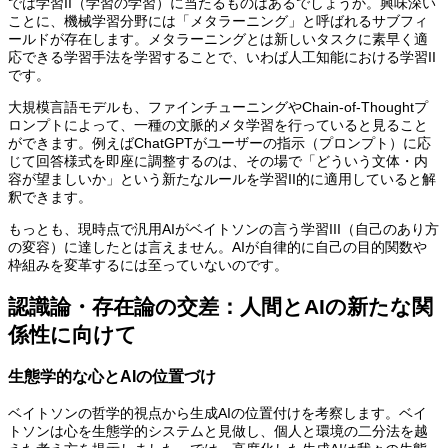
では学習II（学習の学習）に当たるものはあるでしょうか。興味深い
ことに、機械学習分野には「メタラーニング」と呼ばれるサブフィ
ールドが存在します。メタラーニングとは新しいタスクに素早く適
応できる学習手法を学習することで、いわば人工知能における学習II
です。
大規模言語モデルも、ファインチューニングやChain-of-Thoughtプ
ロンプトによって、一種の文脈的メタ学習を行っていると見ること
ができます。例えばChatGPTがユーザーの指示（プロンプト）に応
じて回答様式を即座に調整するのは、その場で「どういう文体・内
容が望ましいか」という新たなルールを学習II的に適用していると解
釈できます。
もっとも、現時点で汎用AIがベイトソンの言う学習III（自己のあり方
の変容）に達したとは言えません。AIが自律的に自己の目的関数や
枠組みを変革するには至っていないのです。
認識論・存在論の交差：人間とAIの新たな関
係性に向けて
生態学的な心とAIの位置づけ
ベイトソンの哲学的視点から生成AIの位置付けを考察します。ベイ
トソンは心を生態学的システムと見做し、個人と環境の二分法を越