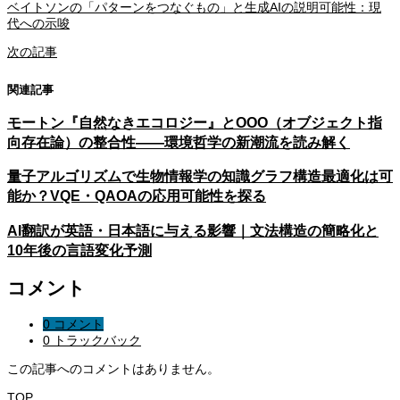
ベイトソンの「パターンをつなぐもの」と生成AIの説明可能性：現
代への示唆
次の記事
関連記事
モートン『自然なきエコロジー』とOOO（オブジェクト指
向存在論）の整合性——環境哲学の新潮流を読み解く
量子アルゴリズムで生物情報学の知識グラフ構造最適化は可
能か？VQE・QAOAの応用可能性を探る
AI翻訳が英語・日本語に与える影響｜文法構造の簡略化と
10年後の言語変化予測
コメント
0 コメント
0 トラックバック
この記事へのコメントはありません。
TOP