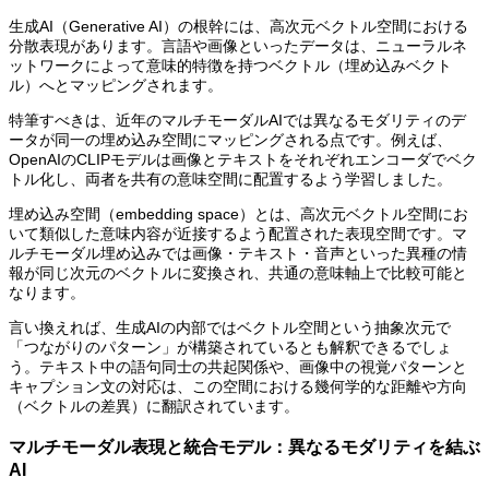
生成AI（Generative AI）の根幹には、高次元ベクトル空間における
分散表現があります。言語や画像といったデータは、ニューラルネ
ットワークによって意味的特徴を持つベクトル（埋め込みベクト
ル）へとマッピングされます。
特筆すべきは、近年のマルチモーダルAIでは異なるモダリティのデ
ータが同一の埋め込み空間にマッピングされる点です。例えば、
OpenAIのCLIPモデルは画像とテキストをそれぞれエンコーダでベク
トル化し、両者を共有の意味空間に配置するよう学習しました。
埋め込み空間（embedding space）とは、高次元ベクトル空間にお
いて類似した意味内容が近接するよう配置された表現空間です。マ
ルチモーダル埋め込みでは画像・テキスト・音声といった異種の情
報が同じ次元のベクトルに変換され、共通の意味軸上で比較可能と
なります。
言い換えれば、生成AIの内部ではベクトル空間という抽象次元で
「つながりのパターン」が構築されているとも解釈できるでしょ
う。テキスト中の語句同士の共起関係や、画像中の視覚パターンと
キャプション文の対応は、この空間における幾何学的な距離や方向
（ベクトルの差異）に翻訳されています。
マルチモーダル表現と統合モデル：異なるモダリティを結ぶ
AI