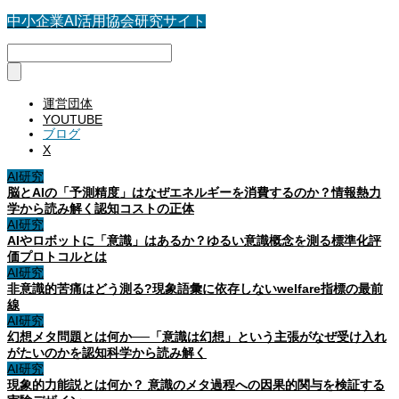
中小企業AI活用協会研究サイト
運営団体
YOUTUBE
ブログ
X
AI研究
脳とAIの「予測精度」はなぜエネルギーを消費するのか？情報熱力
学から読み解く認知コストの正体
AI研究
AIやロボットに「意識」はあるか？ゆるい意識概念を測る標準化評
価プロトコルとは
AI研究
非意識的苦痛はどう測る?現象語彙に依存しないwelfare指標の最前
線
AI研究
幻想メタ問題とは何か──「意識は幻想」という主張がなぜ受け入れ
がたいのかを認知科学から読み解く
AI研究
現象的力能説とは何か？ 意識のメタ過程への因果的関与を検証する