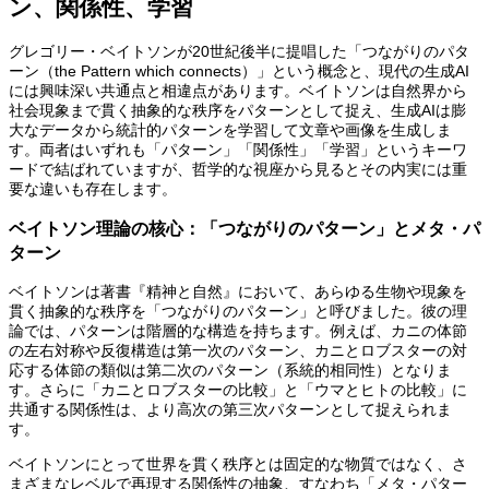
ン、関係性、学習
グレゴリー・ベイトソンが20世紀後半に提唱した「つながりのパタ
ーン（the Pattern which connects）」という概念と、現代の生成AI
には興味深い共通点と相違点があります。ベイトソンは自然界から
社会現象まで貫く抽象的な秩序をパターンとして捉え、生成AIは膨
大なデータから統計的パターンを学習して文章や画像を生成しま
す。両者はいずれも「パターン」「関係性」「学習」というキーワ
ードで結ばれていますが、哲学的な視座から見るとその内実には重
要な違いも存在します。
ベイトソン理論の核心：「つながりのパターン」とメタ・パ
ターン
ベイトソンは著書『精神と自然』において、あらゆる生物や現象を
貫く抽象的な秩序を「つながりのパターン」と呼びました。彼の理
論では、パターンは階層的な構造を持ちます。例えば、カニの体節
の左右対称や反復構造は第一次のパターン、カニとロブスターの対
応する体節の類似は第二次のパターン（系統的相同性）となりま
す。さらに「カニとロブスターの比較」と「ウマとヒトの比較」に
共通する関係性は、より高次の第三次パターンとして捉えられま
す。
ベイトソンにとって世界を貫く秩序とは固定的な物質ではなく、さ
まざまなレベルで再現する関係性の抽象、すなわち「メタ・パター