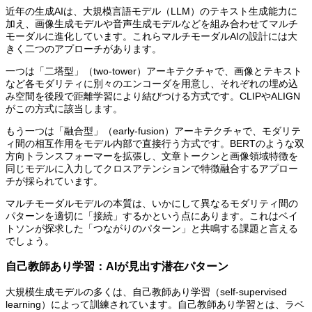
近年の生成AIは、大規模言語モデル（LLM）のテキスト生成能力に
加え、画像生成モデルや音声生成モデルなどを組み合わせてマルチ
モーダルに進化しています。これらマルチモーダルAIの設計には大
きく二つのアプローチがあります。
一つは「二塔型」（two-tower）アーキテクチャで、画像とテキスト
など各モダリティに別々のエンコーダを用意し、それぞれの埋め込
み空間を後段で距離学習により結びつける方式です。CLIPやALIGN
がこの方式に該当します。
もう一つは「融合型」（early-fusion）アーキテクチャで、モダリテ
ィ間の相互作用をモデル内部で直接行う方式です。BERTのような双
方向トランスフォーマーを拡張し、文章トークンと画像領域特徴を
同じモデルに入力してクロスアテンションで特徴融合するアプロー
チが採られています。
マルチモーダルモデルの本質は、いかにして異なるモダリティ間の
パターンを適切に「接続」するかという点にあります。これはベイ
トソンが探求した「つながりのパターン」と共鳴する課題と言える
でしょう。
自己教師あり学習：AIが見出す潜在パターン
大規模生成モデルの多くは、自己教師あり学習（self-supervised
learning）によって訓練されています。自己教師あり学習とは、ラベ