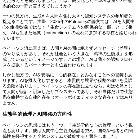
えた考え方を提示しました。では、高度化した生成AIは我々の生態
系的心の一部と言えるでしょうか？
一つの見方は、生成AIを人間を含む大きな認知システムの参加者と
捉えることです。実際、2025年のPalmerらの論文では、AIを人間中
心の制御対象ではなく「生命システム内の関係的な一部」として捉
え、AIも生きた連関（connection）の流れに参加する存在と論じられ
ています。
ベイトソン流に言えば、人間とAIの間に絶えずメッセージ（差異）
のやり取りがあり、それが社会という大きな「精神の生態系」を形
成しているというイメージです。この場合、AIは我々の認知プロセ
スを拡張するパートナーとも位置付けられます。
しかし他方で、AIを安易に「心的存在」とみなすことへの警鐘もあ
ります。AIを擬人化しすぎると、本質的な境界や役割の違いを見誤
る危険があります。ベイトソンの存在論に立つなら、AIは依然とし
て人間が設計・訓練したサブシステムであり、それ自体だけで生態
系を維持する自律的存在（オートポイエティックな存在）ではあり
ません。
生態学的倫理とAI開発の方向性
ベイトソンの思想にはもう一つ、「生態学的な心の倫理」という視
点もあります。彼は人間中心主義の誤謬を戒め、自然や他者との関
係性を軽視すると全体システムが破綻すると警告しました。