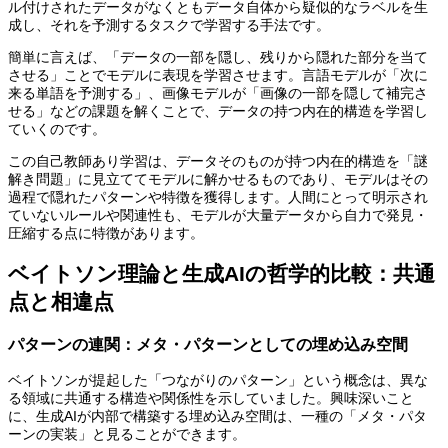
ル付けされたデータがなくともデータ自体から疑似的なラベルを生
成し、それを予測するタスクで学習する手法です。
簡単に言えば、「データの一部を隠し、残りから隠れた部分を当て
させる」ことでモデルに表現を学習させます。言語モデルが「次に
来る単語を予測する」、画像モデルが「画像の一部を隠して補完さ
せる」などの課題を解くことで、データの持つ内在的構造を学習し
ていくのです。
この自己教師あり学習は、データそのものが持つ内在的構造を「謎
解き問題」に見立ててモデルに解かせるものであり、モデルはその
過程で隠れたパターンや特徴を獲得します。人間にとって明示され
ていないルールや関連性も、モデルが大量データから自力で発見・
圧縮する点に特徴があります。
ベイトソン理論と生成AIの哲学的比較：共通
点と相違点
パターンの連関：メタ・パターンとしての埋め込み空間
ベイトソンが提起した「つながりのパターン」という概念は、異な
る領域に共通する構造や関係性を示していました。興味深いこと
に、生成AIが内部で構築する埋め込み空間は、一種の「メタ・パタ
ーンの実装」と見ることができます。