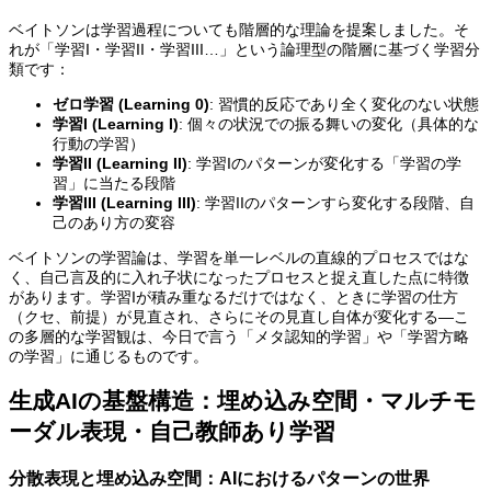
ベイトソンは学習過程についても階層的な理論を提案しました。そ
れが「学習I・学習II・学習III…」という論理型の階層に基づく学習分
類です：
ゼロ学習 (Learning 0)
: 習慣的反応であり全く変化のない状態
学習I (Learning I)
: 個々の状況での振る舞いの変化（具体的な
行動の学習）
学習II (Learning II)
: 学習Iのパターンが変化する「学習の学
習」に当たる段階
学習III (Learning III)
: 学習IIのパターンすら変化する段階、自
己のあり方の変容
ベイトソンの学習論は、学習を単一レベルの直線的プロセスではな
く、自己言及的に入れ子状になったプロセスと捉え直した点に特徴
があります。学習Iが積み重なるだけではなく、ときに学習の仕方
（クセ、前提）が見直され、さらにその見直し自体が変化する—こ
の多層的な学習観は、今日で言う「メタ認知的学習」や「学習方略
の学習」に通じるものです。
生成AIの基盤構造：埋め込み空間・マルチモ
ーダル表現・自己教師あり学習
分散表現と埋め込み空間：AIにおけるパターンの世界