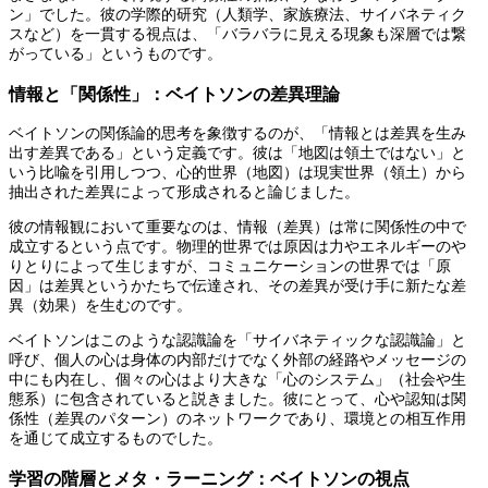
ン」でした。彼の学際的研究（人類学、家族療法、サイバネティク
スなど）を一貫する視点は、「バラバラに見える現象も深層では繋
がっている」というものです。
情報と「関係性」：ベイトソンの差異理論
ベイトソンの関係論的思考を象徴するのが、「情報とは差異を生み
出す差異である」という定義です。彼は「地図は領土ではない」と
いう比喩を引用しつつ、心的世界（地図）は現実世界（領土）から
抽出された差異によって形成されると論じました。
彼の情報観において重要なのは、情報（差異）は常に関係性の中で
成立するという点です。物理的世界では原因は力やエネルギーのや
りとりによって生じますが、コミュニケーションの世界では「原
因」は差異というかたちで伝達され、その差異が受け手に新たな差
異（効果）を生むのです。
ベイトソンはこのような認識論を「サイバネティックな認識論」と
呼び、個人の心は身体の内部だけでなく外部の経路やメッセージの
中にも内在し、個々の心はより大きな「心のシステム」（社会や生
態系）に包含されていると説きました。彼にとって、心や認知は関
係性（差異のパターン）のネットワークであり、環境との相互作用
を通じて成立するものでした。
学習の階層とメタ・ラーニング：ベイトソンの視点