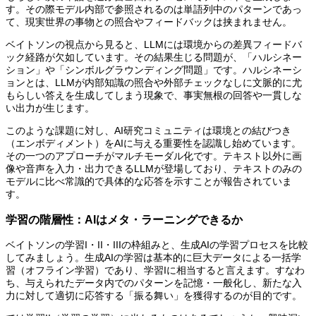
す。その際モデル内部で参照されるのは単語列中のパターンであっ
て、現実世界の事物との照合やフィードバックは挟まれません。
ベイトソンの視点から見ると、LLMには環境からの差異フィードバ
ック経路が欠如しています。その結果生じる問題が、「ハルシネー
ション」や「シンボルグラウンディング問題」です。ハルシネーシ
ョンとは、LLMが内部知識の照合や外部チェックなしに文脈的に尤
もらしい答えを生成してしまう現象で、事実無根の回答や一貫しな
い出力が生じます。
このような課題に対し、AI研究コミュニティは環境との結びつき
（エンボディメント）をAIに与える重要性を認識し始めています。
その一つのアプローチがマルチモーダル化です。テキスト以外に画
像や音声を入力・出力できるLLMが登場しており、テキストのみの
モデルに比べ常識的で具体的な応答を示すことが報告されていま
す。
学習の階層性：AIはメタ・ラーニングできるか
ベイトソンの学習I・II・IIIの枠組みと、生成AIの学習プロセスを比較
してみましょう。生成AIの学習は基本的に巨大データによる一括学
習（オフライン学習）であり、学習Iに相当すると言えます。すなわ
ち、与えられたデータ内でのパターンを記憶・一般化し、新たな入
力に対して適切に応答する「振る舞い」を獲得するのが目的です。