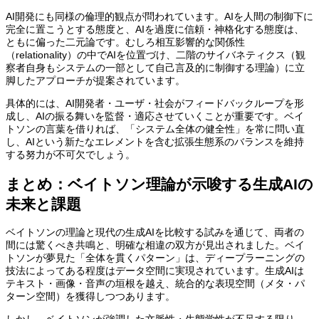
AI開発にも同様の倫理的観点が問われています。AIを人間の制御下に
完全に置こうとする態度と、AIを過度に信頼・神格化する態度は、
ともに偏った二元論です。むしろ相互影響的な関係性
（relationality）の中でAIを位置づけ、二階のサイバネティクス（観
察者自身もシステムの一部として自己言及的に制御する理論）に立
脚したアプローチが提案されています。
具体的には、AI開発者・ユーザ・社会がフィードバックループを形
成し、AIの振る舞いを監督・適応させていくことが重要です。ベイ
トソンの言葉を借りれば、「システム全体の健全性」を常に問い直
し、AIという新たなエレメントを含む拡張生態系のバランスを維持
する努力が不可欠でしょう。
まとめ：ベイトソン理論が示唆する生成AIの
未来と課題
ベイトソンの理論と現代の生成AIを比較する試みを通じて、両者の
間には驚くべき共鳴と、明確な相違の双方が見出されました。ベイ
トソンが夢見た「全体を貫くパターン」は、ディープラーニングの
技法によってある程度はデータ空間に実現されています。生成AIは
テキスト・画像・音声の垣根を越え、統合的な表現空間（メタ・パ
ターン空間）を獲得しつつあります。