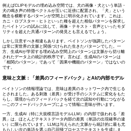
例えばCLIPモデルの埋め込み空間では、犬の画像・犬という単語・
犬の鳴き声の特徴ベクトルが互いに近傍に配置され、「犬」という
概念を横断するパターンが空間上に明示化されています。これは、
カニ・ロブスター・ヒトといった種を超えた相似パターンを探求し
たベイトソンの試みに比して、画像・テキスト・音声といったモダ
リティを超えた共通パターンの発見とも言えるでしょう。
しかし注意すべき相違もあります。ベイトソンが強調したパターン
は常に実世界の文脈と関係づけられた生きたパターンでした。一
方、生成AIが学習する埋め込み空間上のパターンは文脈から切り離
されたデータ上の統計的秩序です。言わば、生成AIのパターンは
「相関のパターン」であって「因果や機能のパターン」ではないの
です。
意味と文脈：「差異のフィードバック」とAIの内部モデル
ベイトソンの情報理論では、意味は差異のネットワーク内で生じる
とされました。ある刺激（差異）が受け手のシステムに変化をもた
らし、環境からのフィードバックを経て次の認知や行動につながる
—このフィードバックループによって情報に意味が伴います。
一方、生成AI（特に大規模言語モデルLLM）の内部で扱われる「差
異」は、ほとんどテキストデータ内部の差異（単語の出現確率の違
い）に限られています。LLMは与えられた文脈から統計的に最も尤
もらしい次の単語を選ぶ自己回帰プロセスでテキストを生成しま