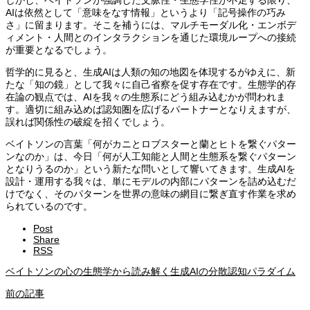
しかし、ベイトソンが強調した文脈性・生態学性が不足する限り、
AIは依然として「意味をなす情報」というより「記号操作の巧み
さ」に留まります。そこを補うには、マルチモーダル化・エンボデ
ィメント・人間とのインタラクションを通じた環境ループへの接続
が重要となるでしょう。
哲学的に見ると、生成AIは人類の知の地図を体現するがゆえに、新
たな「知の鏡」として我々に自己省察を促す存在です。生態学的存
在論の観点では、AIを我々の生態系にどう組み込むかが問われま
す。適切に組み込めば認知圏を広げるパートナーとなりえますが、
誤れば関係性の破綻を招くでしょう。
ベイトソンの言葉「何がカニとロブスターと蘭とヒトを繋ぐパター
ンなのか」は、今日「何が人工知能と人間と生態系を繋ぐパターン
となりうるのか」という新たな問いとして響いてきます。生成AIを
設計・運用する我々は、単にモデルの内部にパターンを詰め込むだ
けでなく、そのパターンを世界の意味の網目に繋ぎ直す作業を求め
られているのです。
Post
Share
RSS
ベイトソンの心の生態学から読み解く生成AIの分散認知パラダイム
前の記事