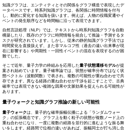
知識グラフは、エンティティとその関係をグラフ構造で表現したデ
ータベースです。時系列知識グラフは、各関係に時間情報を付与
し、動的に変化する知識を扱います。例えば、人物の役職変遷やイ
ベントの発生順序などを時間軸に沿って表現できます。
自然言語処理（NLP）では、テキストから時系列知識グラフを自動
構築したり、既存のグラフに時間情報を統合して推論・予測するタ
スクが研究されています。しかし、従来の静的知識グラフ手法では
時間変化を直接扱えず、また非マルコフ性（過去の遠い出来事が現
在に影響する）や周期性・一回性イベントの混在を表現するのが困
難でした。
そこで近年、量子力学の枠組みを応用した
量子状態遷移モデル
が提
案され始めています。量子確率論では、状態が確率分布ではなく状
態ベクトル（波動関数）で表され、複数の可能性が重ね合わせで共
存できます。異なる経路の重ね合わせが干渉を起こすことで、古典
確率では表現できない複雑な因果や文脈効果を捉えられる可能性が
あります。
量子ウォークと知識グラフ推論の新しい可能性
量子ウォーク
は、量子的な確率振幅伝播による「ランダムウォー
ク」の拡張概念です。グラフ上を動く粒子の状態が複数ノード上の
重ね合わせになり、一度に複数の経路を並行的に進むような振る舞
いをします。経路間で位相の違いがあれば、振幅同士が打ち消し合