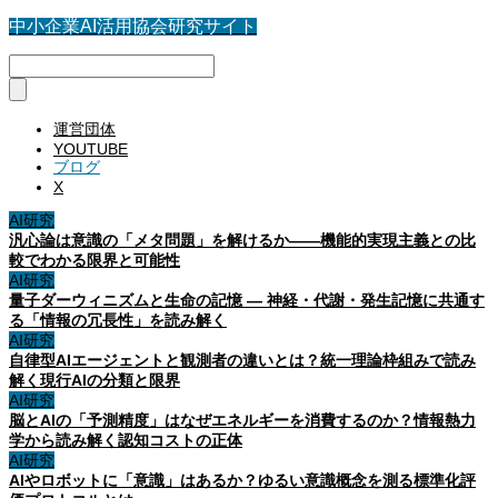
中小企業AI活用協会研究サイト
運営団体
YOUTUBE
ブログ
X
AI研究
汎心論は意識の「メタ問題」を解けるか——機能的実現主義との比
較でわかる限界と可能性
AI研究
量子ダーウィニズムと生命の記憶 ― 神経・代謝・発生記憶に共通す
る「情報の冗長性」を読み解く
AI研究
自律型AIエージェントと観測者の違いとは？統一理論枠組みで読み
解く現行AIの分類と限界
AI研究
脳とAIの「予測精度」はなぜエネルギーを消費するのか？情報熱力
学から読み解く認知コストの正体
AI研究
AIやロボットに「意識」はあるか？ゆるい意識概念を測る標準化評