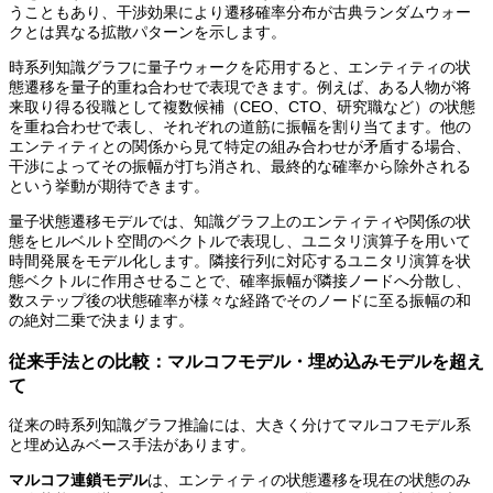
うこともあり、干渉効果により遷移確率分布が古典ランダムウォー
クとは異なる拡散パターンを示します。
時系列知識グラフに量子ウォークを応用すると、エンティティの状
態遷移を量子的重ね合わせで表現できます。例えば、ある人物が将
来取り得る役職として複数候補（CEO、CTO、研究職など）の状態
を重ね合わせで表し、それぞれの道筋に振幅を割り当てます。他の
エンティティとの関係から見て特定の組み合わせが矛盾する場合、
干渉によってその振幅が打ち消され、最終的な確率から除外される
という挙動が期待できます。
量子状態遷移モデルでは、知識グラフ上のエンティティや関係の状
態をヒルベルト空間のベクトルで表現し、ユニタリ演算子を用いて
時間発展をモデル化します。隣接行列に対応するユニタリ演算を状
態ベクトルに作用させることで、確率振幅が隣接ノードへ分散し、
数ステップ後の状態確率が様々な経路でそのノードに至る振幅の和
の絶対二乗で決まります。
従来手法との比較：マルコフモデル・埋め込みモデルを超え
て
従来の時系列知識グラフ推論には、大きく分けてマルコフモデル系
と埋め込みベース手法があります。
マルコフ連鎖モデル
は、エンティティの状態遷移を現在の状態のみ