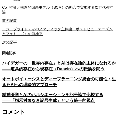
CoT推論と構造的因果モデル（SCM）の融合で実現する次世代AI推
論
前の記事
ロジ・ブライドティのノマディック主体論｜ポストヒューマニズム
とフェミニズムの新地平
次の記事
関連記事
ハイデガーの「世界内存在」とAIは存在論的主体になれるか
――道具的存在から現存在（Dasein）への転換を問う
オートポイエーシスとディープラーニング統合の可能性：生
きたAIへの理論的アプローチ
精神医学とAIのハルシネーションを記号論で比較する
――「指示対象なき記号生成」という統一的視点
コメント