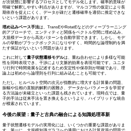
が次状態に影響するプロセスとしてモデル化します。確率的意味が
明確で解釈しやすい利点がありますが、マルコフ性の仮定により長
期依存を捉えにくく、データが疎だと遷移確率を適切に推定できな
いという課題があります。
埋め込みベース手法
は、TransEやRotatEなどのディープラーニング
的アプローチで、エンティティと関係をベクトル空間に埋め込み、
大規模データから高次パターンを自動学習できます。しかし、モデ
ルの挙動がブラックボックスになりやすく、時間的な論理制約を満
たす保証がないという問題があります。
これに対して
量子状態遷移モデル
は、重ね合わせにより多様な可能
性を同時表現でき、干渉により文脈的効果を表現可能です。ユニタ
リ行列で時間発展を記述するため安定性や保存則が明確であり、理
論上は初めから論理則を行列に組み込むことも可能です。
ただし、ヒルベルト空間の次元が指数的に増大する計算量の問題、
振幅や位相の直観的解釈の困難さ、データからパラメータを学習す
る方法論が未確立といった課題も残されています。現時点では、量
子的手法は従来手法を置き換えるというより、ハイブリッドな統合
が模索されています。
今後の展望：量子と古典の融合による知識処理革新
量子状態遷移モデルの実用化には、いくつかの重要な課題がありま
す。第一に、大規模知識グラフへの適用における計算資源の問題で