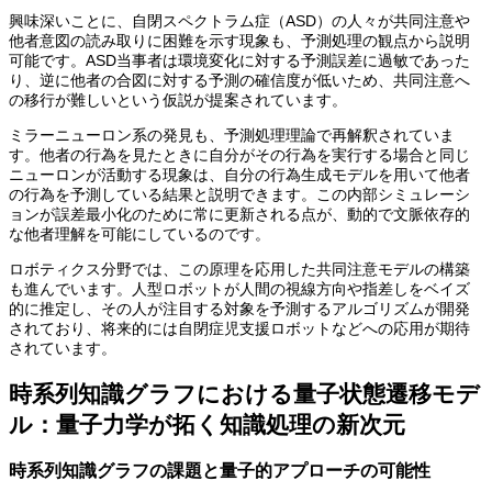
興味深いことに、自閉スペクトラム症（ASD）の人々が共同注意や
他者意図の読み取りに困難を示す現象も、予測処理の観点から説明
可能です。ASD当事者は環境変化に対する予測誤差に過敏であった
り、逆に他者の合図に対する予測の確信度が低いため、共同注意へ
の移行が難しいという仮説が提案されています。
ミラーニューロン系の発見も、予測処理理論で再解釈されていま
す。他者の行為を見たときに自分がその行為を実行する場合と同じ
ニューロンが活動する現象は、自分の行為生成モデルを用いて他者
の行為を予測している結果と説明できます。この内部シミュレーシ
ョンが誤差最小化のために常に更新される点が、動的で文脈依存的
な他者理解を可能にしているのです。
ロボティクス分野では、この原理を応用した共同注意モデルの構築
も進んでいます。人型ロボットが人間の視線方向や指差しをベイズ
的に推定し、その人が注目する対象を予測するアルゴリズムが開発
されており、将来的には自閉症児支援ロボットなどへの応用が期待
されています。
時系列知識グラフにおける量子状態遷移モデ
ル：量子力学が拓く知識処理の新次元
時系列知識グラフの課題と量子的アプローチの可能性