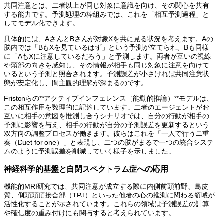
共同注意とは、二者以上が同じ対象に意識を向け、その関心を共有
する能力です。予測処理の枠組みでは、これを「相互予測過程」と
してモデル化できます。
具体的には、AさんとBさんが対象Xを共に見る状況を考えます。Aの
脳内では「BもXを見ているはず」という予測が立てられ、Bも同様
に「AもXに注意しているだろう」と予測します。両者が互いの視線
や頭部の向きを感知し、その情報が相手も同じ対象に注意を向けて
いるという予測と照合されます。予測誤差が小さければ共同注意状
態が安定化し、間主観的理解が深まるのです。
Fristonらの**アクティブインフェレンス（能動的推論）**モデルは、
この相互作用を数理的に記述しています。二者のエージェントがお
互いに相手の意図を推測し合うシナリオでは、自分の行動が相手の
予測に影響を与え、相手の行動が自分の予測誤差を更新するという
双方向の調整プロセスが働きます。彼らはこれを「一人で行う二重
奏（Duet for one）」と表現し、二つの脳がまるで一つの統合システ
ムのように予測誤差を削減していく様子を示しました。
神経科学的基盤と自閉スペクトラム症への応用
機能的MRI研究では、共同注意が成立する際に内側前頭前野、島皮
質、側頭頭頂接合部（TPJ）といった他者の心の推測に関わる領域が
活性化することが示されています。これらの領域は予測誤差の計算
や確信度の重み付けにも関与すると考えられています。