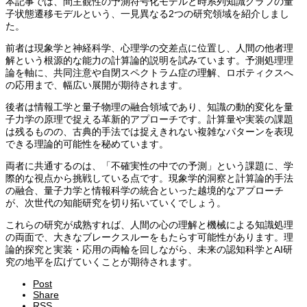
本記事では、間主観性の予測符号化モデルと時系列知識グラフの量
子状態遷移モデルという、一見異なる2つの研究領域を紹介しまし
た。
前者は現象学と神経科学、心理学の交差点に位置し、人間の他者理
解という根源的な能力の計算論的説明を試みています。予測処理理
論を軸に、共同注意や自閉スペクトラム症の理解、ロボティクスへ
の応用まで、幅広い展開が期待されます。
後者は情報工学と量子物理の融合領域であり、知識の動的変化を量
子力学の原理で捉える革新的アプローチです。計算量や実装の課題
は残るものの、古典的手法では捉えきれない複雑なパターンを表現
できる理論的可能性を秘めています。
両者に共通するのは、「不確実性の中での予測」という課題に、学
際的な視点から挑戦している点です。現象学的洞察と計算論的手法
の融合、量子力学と情報科学の統合といった越境的なアプローチ
が、次世代の知能研究を切り拓いていくでしょう。
これらの研究が成熟すれば、人間の心の理解と機械による知識処理
の両面で、大きなブレークスルーをもたらす可能性があります。理
論的探究と実装・応用の両輪を回しながら、未来の認知科学とAI研
究の地平を広げていくことが期待されます。
Post
Share
RSS