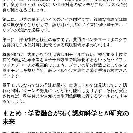
す。変分量子回路（VQC）や量子対応の省メモリアルゴリズムの開
発が鍵となるでしょう。
第二に、現実の量子デバイスのノイズ耐性です。複雑な推論では回
路深度が深くなりがちで、誤り訂正手法やノイズに強い量子アルゴ
リズムの設計が必要です。
第三に、評価指標と検証の確立です。共通のベンチマークタスクで
古典的モデルと対等に比較できる環境整備が求められます。
将来的には、大まかな予測は古典的モデルで行い、競合する上位候
補間の微妙な確率差を量子干渉効果で精緻化するといったハイブリ
ッドアプローチが現実的でしょう。グラフの部分構造ごとに小さな
量子モデルを割り当て、高レベルでは古典的に繋ぐ手法も検討され
ています。
量子モデルならではの予測結果が、古典モデルでは見逃していた隠
れた関連パターンの発見につながる可能性もあります。それが実証
されれば、科学発見や未知の因果関係解明に資するツールとなり得
るでしょう。
まとめ：学際融合が拓く認知科学とAI研究の
未来