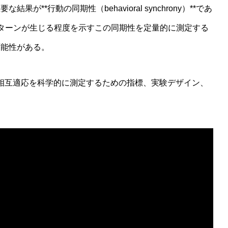
**行動の同期性（behavioral synchrony）**であ
ターンが生じる程度を示すこの同期性を定量的に測定する
可能性がある。
る相互適応を科学的に測定するための指標、実験デザイン、
。
過程への因果的関与を検証する実験デザイン