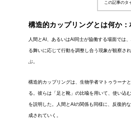
この記事のタ
構造的カップリングとは何か：
非意識的苦痛はどう測る?現象語彙に依存
人間とAI、あるいはAI同士が協働する場面で
る舞いに応じて行動を調整し合う現象が観察さ
AI研究
ぶ。
構造的カップリングは、生物学者マトゥラーナ
る。彼らは「足と靴」の比喩を用いて、使い込
を説明した。人間とAIの関係も同様に、反復的
成されていく。
幻想メタ問題とは何か──「意識は幻