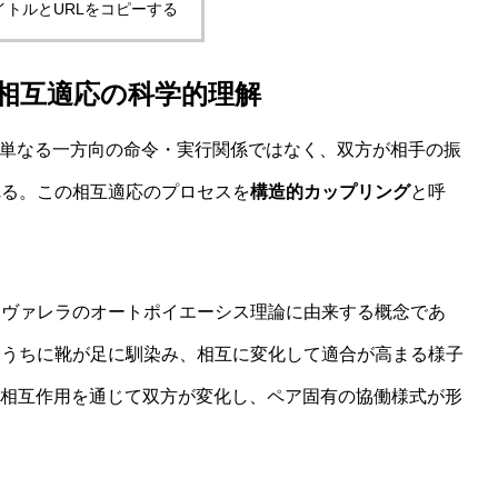
イトルとURLをコピーする
相互適応の科学的理解
しないwelfare指標の最前線
は、単なる一方向の命令・実行関係ではなく、双方が相手の振
れる。この相互適応のプロセスを
構造的カップリング
と呼
とヴァレラのオートポイエーシス理論に由来する概念であ
むうちに靴が足に馴染み、相互に変化して適合が高まる様子
な相互作用を通じて双方が変化し、ペア固有の協働様式が形
想」という主張がなぜ受け入れがたいのかを認知科学から読み