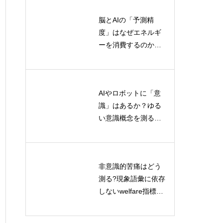
脳とAIの「予測精
予測符号化と差延が
度」はなぜエネルギ
交わる地平：脳科学
ーを消費するのか？
と哲学が明かすサリ
情報熱力学から読み
エンスと不在の意味
解く認知コストの正
体
AIやロボットに「意
ポストヒューマン記
識」はあるか？ゆる
号論とは何か？AI・
い意識概念を測る標
ロボット・環境が意
準化評価プロトコル
味を共同生成する新
とは
理論
非意識的苦痛はどう
対話型学習による記
測る?現象語彙に依存
号接地の研究：AIの
しないwelfare指標の
言語理解を深める新
解く
最前線
たなアプローチ