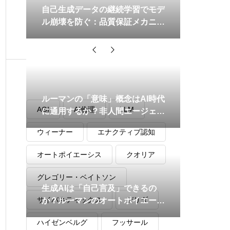
自己生成データの継続学習でモデ
ル崩壊を防ぐ：品質保証メカニズ
ムの実装ガイド
タグ
ルーマンの「意味」概念はAI時代
AGI
AI倫理
LLM
に通用するか？非人間エージェン
トとコミュニケーション理論の再
ウィーナー
エナクティブ認知
定義
オートポイエーシス
クオリア
グレゴリー・ベイトソン
生成AIは「自己言及」できるの
サイバネティックス
デリダ
か？ルーマンのオートポイエーシ
ス理論でLLMを読み解く
ハイゼンベルグ
フッサール