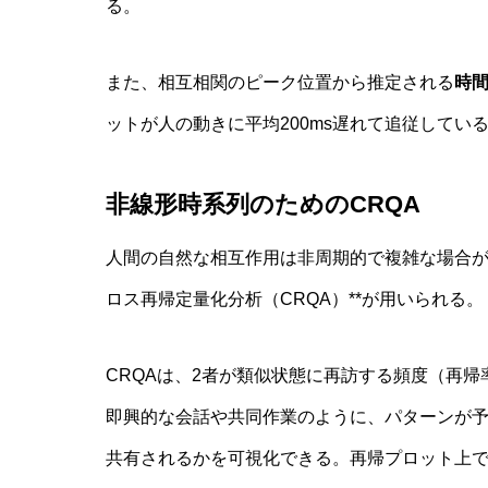
る。
また、相互相関のピーク位置から推定される
時
ットが人の動きに平均200ms遅れて追従して
非線形時系列のためのCRQA
人間の自然な相互作用は非周期的で複雑な場合が
ロス再帰定量化分析（CRQA）**が用いられる。
CRQAは、2者が類似状態に再訪する頻度（再
即興的な会話や共同作業のように、パターンが
共有されるかを可視化できる。再帰プロット上