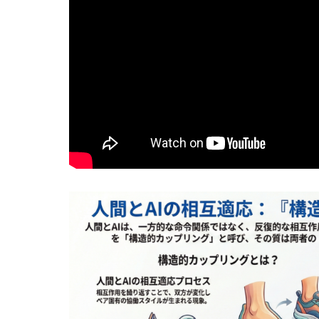
実験哲学とは？「直観の可塑性」研究