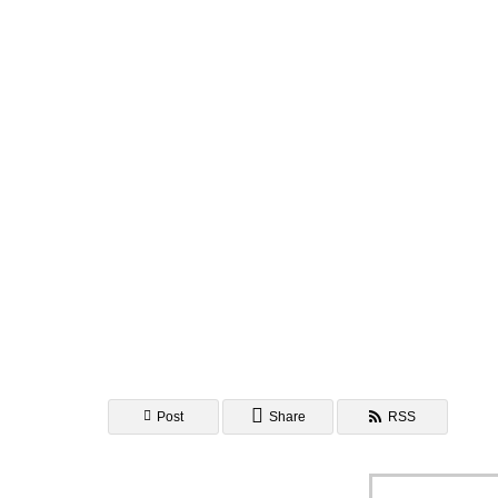
AI研究
AIやロボットに「意識」はあるか？
AI研究
Post
Share
RSS