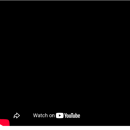
AI研究
AIやロボットに「意識」はあるか？ゆるい意識概念を測る
AI研究