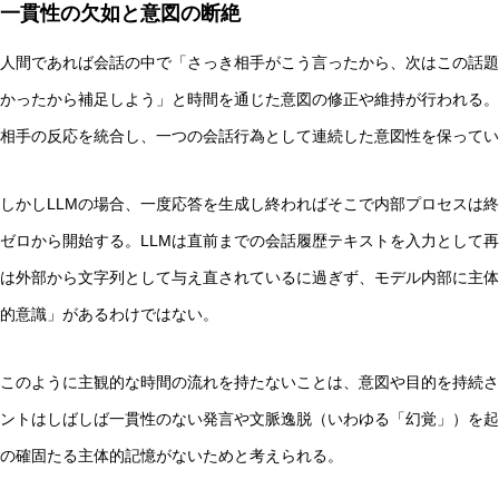
一貫性の欠如と意図の断絶
人間であれば会話の中で「さっき相手がこう言ったから、次はこの話題
かったから補足しよう」と時間を通じた意図の修正や維持が行われる。
相手の反応を統合し、一つの会話行為として連続した意図性を保ってい
しかしLLMの場合、一度応答を生成し終わればそこで内部プロセスは
ゼロから開始する。LLMは直前までの会話履歴テキストを入力として
は外部から文字列として与え直されているに過ぎず、モデル内部に主体
的意識」があるわけではない。
このように主観的な時間の流れを持たないことは、意図や目的を持続させ
ントはしばしば一貫性のない発言や文脈逸脱（いわゆる「幻覚」）を起
の確固たる主体的記憶がないためと考えられる。