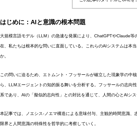
はじめに：AIと意識の根本問題
自律型AIエージェントと観測者の違いとは？統一理論枠組み
大規模言語モデル（LLM）の急速な発展により、ChatGPTやClaud
在、私たちは根本的な問いに直面している。これらのAIシステムは本
AI研究
か。
この問いに迫るため、エトムント・フッサールが確立した現象学の中核概念である
ら、LLMエージェントの知的振る舞いを分析する。フッサールの志向
系であり、AIの「擬似的志向性」との対比を通じて、人間の心とAIシ
本記事では、ノエシス-ノエマ構造による意味付与、主観的時間意識、志
限界と人間意識の特殊性を哲学的に考察していく。
脳とAIの「予測精度」はなぜエネルギーを消費するのか？