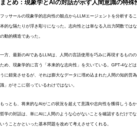
まとめ：現象学とAIの対話が示す人間意識の特殊
フッサールの現象学的志向性の観点からLLMエージェントを分析するこ
本的な隔たりが浮き彫りになった。志向性とは単なる入出力関数ではな
の動的構造であった。
一方、最新のAIであるLLMは、人間の言語使用を巧みに再現するもの
ため、現象学的に言う「本来的な志向性」を欠いている。GPT-4など
うに錯覚させるが、それは膨大なデータに埋め込まれた人間の知的営為
識」がそこに宿っているわけではない。
もっとも、将来的なAIがこの状況を超えて意識や志向性を獲得しうるか
哲学の対話は、単にAIに人間のような心がないことを確認するだけで
いうことかといった基本問題を改めて考えさせてくれる。