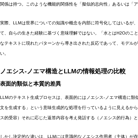
関係は持つ。このような機能的関係性を「擬似的志向性」あるいは「アズイ
実際、LLMは世界についての知識や概念を内部に符号化してはいるが
て、自らの生きた経験に基づく意味理解ではない。「水とはH2Oのこ
なテキストに現れたパターンから導き出された反応であって、モデルが
い。
ノエシス-ノエマ構造とLLMの情報処理の比較
表面的類似と本質的差異
LLMのテキスト生成プロセスは、表面的にはノエシス-ノエマ構造に
文を生成する」という意味生成的な処理を行っているように見えるから
ス的受容）それに応じた返答内容を考え発話する（ノエシス的行為）と
しかし決定的な違いは、LLMには意識的なノエシス作用者（主体）が