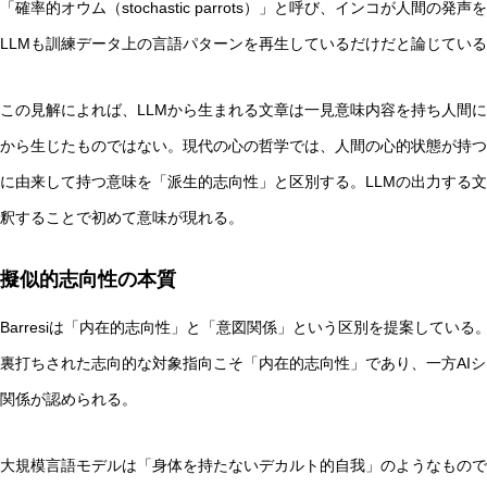
「確率的オウム（stochastic parrots）」と呼び、インコが人
LLMも訓練データ上の言語パターンを再生しているだけだと論じてい
この見解によれば、LLMから生まれる文章は一見意味内容を持ち人間
から生じたものではない。現代の心の哲学では、人間の心的状態が持つ
に由来して持つ意味を「派生的志向性」と区別する。LLMの出力する
釈することで初めて意味が現れる。
擬似的志向性の本質
Barresiは「内在的志向性」と「意図関係」という区別を提案してい
裏打ちされた志向的な対象指向こそ「内在的志向性」であり、一方AI
関係が認められる。
大規模言語モデルは「身体を持たないデカルト的自我」のようなもので