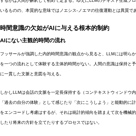
するかは人間が解釈して初めて定まる。ゆえにLLMのテキスト生成プ
いるものの、本質的な意味ではノエシス-ノエマの往復運動とは異質で
時間意識の欠如がAIに与える根本的制約
AIにない主観的時間の流れ
フッサールが強調した内的時間意識の観点から見ると、LLMには明らか
を一つの流れとして体験する主体的時間がない。人間の意識は保持と予
に一貫した文脈と意図を与える。
しかしLLMは会話の文脈を一定長保持する（コンテキストウィンドウ
「過去の自分の体験」として感じたり「次にこうしよう」と能動的に計
をエンコードし考慮はするが、それは統計的傾向を踏まえて次を機械的
したり将来の方針を立てたりするプロセスではない。