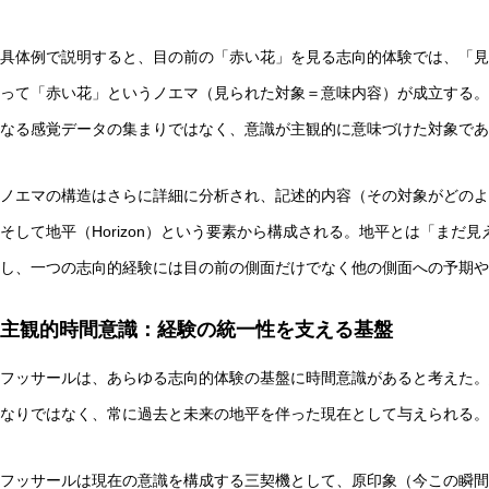
具体例で説明すると、目の前の「赤い花」を見る志向的体験では、「見
って「赤い花」というノエマ（見られた対象＝意味内容）が成立する。
なる感覚データの集まりではなく、意識が主観的に意味づけた対象であ
ノエマの構造はさらに詳細に分析され、記述的内容（その対象がどのよ
そして地平（Horizon）という要素から構成される。地平とは「まだ
し、一つの志向的経験には目の前の側面だけでなく他の側面への予期や
主観的時間意識：経験の統一性を支える基盤
フッサールは、あらゆる志向的体験の基盤に時間意識があると考えた。
なりではなく、常に過去と未来の地平を伴った現在として与えられる。
フッサールは現在の意識を構成する三契機として、原印象（今この瞬間