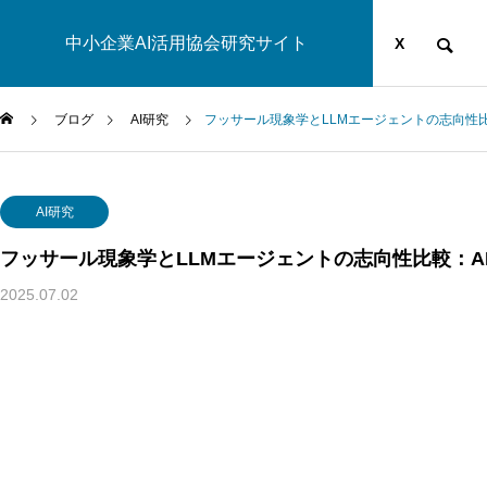
中小企業AI活用協会研究サイト
運営団体
YOUTUBE
ブログ
X
ブログ
AI研究
フッサール現象学とLLMエージェントの志向性
AI研究
AI研究
フッサール現象学とLLMエージェントの志向性比較：A
2025.07.02
汎心論は意識の「メタ問題」を解けるか——機能的実現主