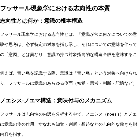
フッサール現象学における志向性の本質
志向性とは何か：意識の根本構造
フッサール現象学における志向性とは、「意識が常に何かについての意
非意識的苦痛はどう測る?現象語彙に依存しないwelfare指
験や思考は、必ず特定の対象を指し示し、それについての意味を伴って
の「意図」とは異なり、意識の持つ対象指向的な構造全般を意味するこ
例えば、青い鳥を認識する際、意識は「青い鳥」という対象へ向けられ
り、フッサールは意識のあらゆる側面（知覚・思考・判断・記憶など）
ノエシス-ノエマ構造：意味付与のメカニズム
フッサールは志向性の内訳を分析する中で、ノエシス（noesis）とノ
は意識の側の作用、すなわち知覚・判断・想起などの志向的な働きを指
内容を指す。