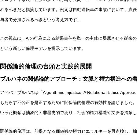
れるべきだと指摘しています。例えば自動運転車の事故において、責任
与者で分担されるべきという考え方です。
この視点は、AIの行為による結果責任を単一の主体に帰属させる従来
という新しい倫理モデルを提示しています。
関係論的倫理の台頭と実践的展開
ブルハネの関係論的アプローチ：文脈と権力構造への
アベバ・ブルハネは「Algorithmic Injustice: A Relational Ethi
もたらす不公正を是正するために関係論的倫理の有効性を論じました。
いった概念は抽象的・非歴史的であり、社会的権力構造や文脈を捨象し
関係論的倫理は、前提となる価値観や権力ヒエラルキーを再点検し、抽