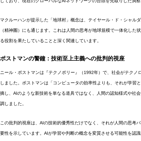
しており、現在のグローバルなAIネットワークの台頭を先取りした洞
マクルーハンが提示した「地球村」概念は、テイヤール・ド・シャルダ
（精神圏）にも通じます。これは人間の思考が地球規模で一体化した状
る役割を果たしていることと深く関連しています。
実験哲学とは？「直観の可塑性」研究からわかる哲学的判
ポストマンの警鐘：技術至上主義への批判的視座
ニール・ポストマンは『テクノポリー』（1992年）で、社会がテクノ
しました。ポストマンは「コンピュータの効率性よりも、それが学習と
摘し、AIのような新技術を単なる道具ではなく、人間の認知様式や社
調しました。
この批判的視座は、AIの技術的優秀性だけでなく、それが人間の思考
要性を示しています。AIが学習や判断の概念を変質させる可能性を認