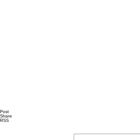
AI研究
AIやロボットに「意識」はあるか？ゆるい意識概念を測る
AI研究
Post
Share
RSS