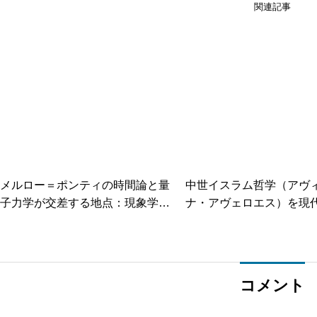
関連記事
メルロー＝ポンティの時間論と量
中世イスラム哲学（アヴ
子力学が交差する地点：現象学と
ナ・アヴェロエス）を現代
物理学の統合を目指して
へ応用する可能性とは？
説明可能性・ガバナンス
コメント