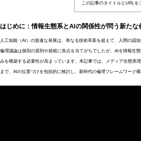
この記事のタイトルとURLを
はじめに：情報生態系とAIの関係性が問う新たな
非意識的苦痛はどう測る?現象語彙に依存しないwelfare指
人工知能（AI）の急速な発展は、単なる技術革新を超えて、人間の認知
倫理議論は個別の原則や規範に焦点を当てがちでしたが、AIを情報生
AI研究
みを構築する必要性が高まっています。本記事では、メディア生態系理
まで、AIの位置づけを包括的に検討し、新時代の倫理フレームワーク
幻想メタ問題とは何か──「意識は幻想」という主張がなぜ