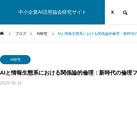
中小企業AI活用協会研究サイト
運営団体
YOUTUBE
ブログ
X
ブログ
AI研究
AIと情報生態系における関係論的倫理：新時代
AI研究
AI研究
AIと情報生態系における関係論的倫理：新時代の倫理
2025.06.11
脳とAIの「予測精度」はなぜエネルギーを消費するのか？