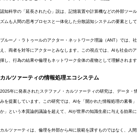
認知科学の「延長された心」説は、記憶装置や計算機などの外部ツール
ズムも人間の思考プロセスと一体化した分散認知システムの要素として
ブルーノ・ラトゥールのアクター・ネットワーク理論（ANT）では、
え、両者を対等にアクターとみなします。この視点では、AIも社会の
揮し、行為の結果や倫理もネットワーク全体の産物として理解されます
カルツァーティの情報処理エコシステム
2025年に発表されたステファノ・カルツァーティの研究は、データ・
みを提案しています。この研究では、AIを「開かれた情報処理の素養」
か」という本質論的議論を超えて、AIが世界の知識生産に与える効果
カルツァーティは、倫理を外部からAIに規範を課すものではなく、人間