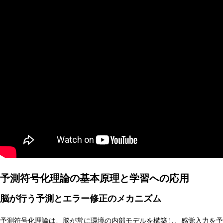
AI研究
環世界(Umwelt)は量子力学でどう説明できるか？関係論
予測符号化理論の基本原理と学習への応用
AI研究
脳が行う予測とエラー修正のメカニズム
予測符号化理論は、脳が常に環境の内部モデルを構築し、感覚入力を予