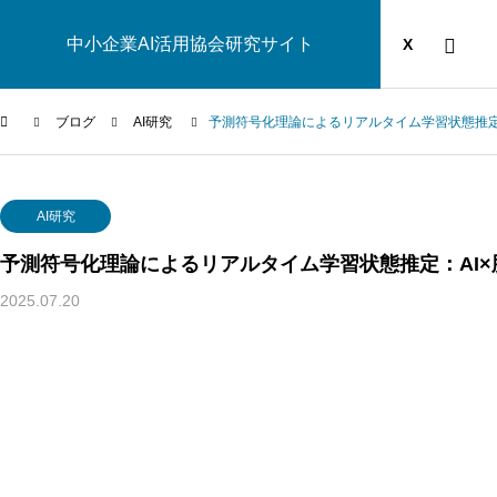
中小企業AI活用協会研究サイト
運営団体
YOUTUBE
ブログ
X
ブログ
AI研究
予測符号化理論によるリアルタイム学習状態推定
AI研究
AI研究
予測符号化理論によるリアルタイム学習状態推定：AI
2025.07.20
幻想メタ問題とは何か──「意識は幻想」という主張がなぜ