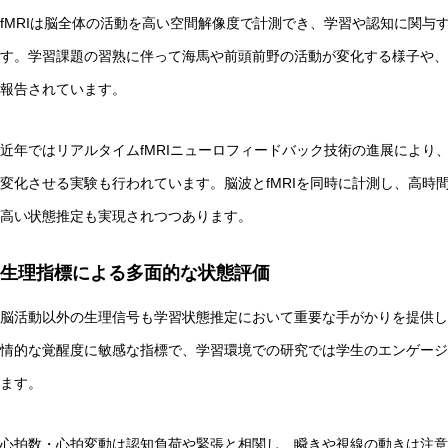
fMRIは脳全体の活動を高い空間解像度で計測でき、学習や認知に関与
す。学習課題の習熟に伴って海馬や前頭前野の活動が変化する様子や、
報告されています。
近年ではリアルタイムfMRIニューロフィードバック技術の進展により
変化させる実験も行われています。脳波とfMRIを同時に計測し、高時
高い状態推定も実現されつつあります。
生理指標による多面的な状態評価
脳活動以外の生理信号も学習状態推定において重要な手がかりを提供し
情的な覚醒度に敏感な指標で、学習環境での研究では学生のエンゲージ
ます。
心拍数・心拍変動は認知負荷や緊張と相関し、瞬きや視線の動きは注意