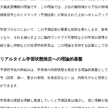
大脳皮質機能の理論です。この理論では、上位の脳領域から下位の領域
感覚信号とのミスマッチ（予測誤差）が算出されて上位へボトムアップ
学習プロセスにおいて、この予測誤差が重要な役割を果たします。新奇
抽象語に残る「感覚の痕跡」とは？言語モデルと感覚モデ
くなり、それを減らすように脳内でシナプス可塑性などの学習が誘導さ
繰り返し抑制などの生理学的所見は、この理論を支持する証拠として注
リアルタイム学習状態推定への理論的基盤
予測符号化の枠組みは、学習者の内部状態を推定する理論的基盤として
号（誤答、迷い、驚きの表情、生体反応など）は、内部モデルと現実と
ができます。
学習者が課題を理解し熟達していくと予測誤差は減少し、逆に理解が追