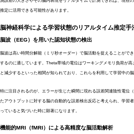
測誤差の大きさやその脳内表現をリアルタイムで計測できれば、現在の
推定に活用できる可能性があります。
脳神経科学による学習状態のリアルタイム推定手
脳波（EEG）を用いた認知状態の検出
脳波は高い時間分解能（ミリ秒オーダー）で脳活動を捉えることができ
するのに適しています。Theta帯域の電位はワーキングメモリ負荷が
と減少するといった相関が知られており、これらを利用して学習中の脳
特に注目されるのが、エラーが生じた瞬間に現れる誤差関連陰性電位（Error-r
たアウトプットに対する脳の自動的な誤差検出反応と考えられ、学習者
っていると気づいた時に顕著になります。
機能的MRI（fMRI）による高精度な脳活動解析