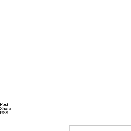
AI研究
現象的力能説とは何か？ 意識のメタ過程への因果的関与を
AI研究
Post
Share
RSS