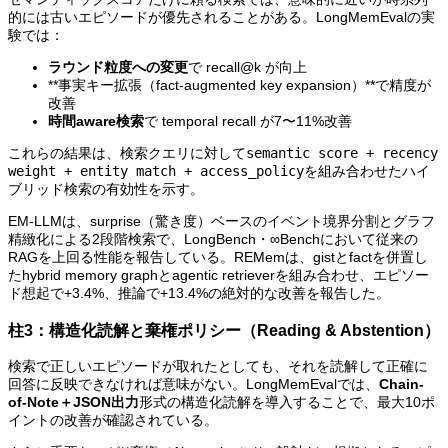
的には古いエピソードが優先されることがある。LongMemEvalの実
験では：
ラウンド粒度への変更
で recall@k が向上
**事実キー拡張（fact-augmented key expansion）**で精度が
改善
時間aware検索
で temporal recall が7〜11%改善
これらの結果は、検索クエリに対して
semantic score + recency
weight + entity match + access_policy
を組み合わせたハイ
ブリッド検索の有効性を示す。
EM-LLMは、surprise（驚き度）ベースのイベント境界分割とグラフ
精緻化による2段階検索で、LongBench・∞Benchにおいて従来の
RAGを上回る性能を報告している。REMemは、gistとfactを併置し
たhybrid memory graphとagentic retrieverを組み合わせ、エピソー
ド想起で+3.4%、推論で+13.4%の絶対的な改善を報告した。
柱3：構造化読解と棄権ポリシー（Reading & Abstention）
検索で正しいエピソードが取れたとしても、それを読解して正確に
回答に反映できなければ意味がない。LongMemEvalでは、
Chain-
of-Note＋JSON出力
形式の構造化読解を導入することで、最大10ポ
イントの改善が確認されている。