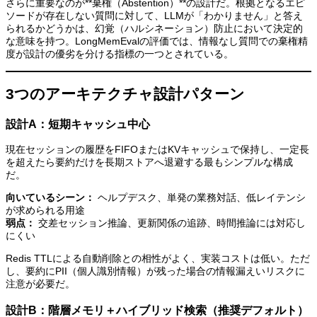
さらに重要なのが**棄権（Abstention）**の設計だ。根拠となるエピ
ソードが存在しない質問に対して、LLMが「わかりません」と答え
られるかどうかは、幻覚（ハルシネーション）防止において決定的
な意味を持つ。LongMemEvalの評価では、情報なし質問での棄権精
度が設計の優劣を分ける指標の一つとされている。
3つのアーキテクチャ設計パターン
設計A：短期キャッシュ中心
現在セッションの履歴をFIFOまたはKVキャッシュで保持し、一定長
を超えたら要約だけを長期ストアへ退避する最もシンプルな構成
だ。
向いているシーン：
ヘルプデスク、単発の業務対話、低レイテンシ
が求められる用途
弱点：
交差セッション推論、更新関係の追跡、時間推論には対応し
にくい
Redis TTLによる自動削除との相性がよく、実装コストは低い。ただ
し、要約にPII（個人識別情報）が残った場合の情報漏えいリスクに
注意が必要だ。
設計B：階層メモリ＋ハイブリッド検索（推奨デフォルト）