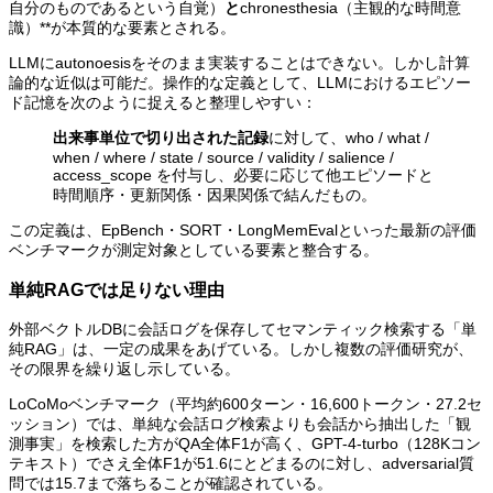
自分のものであるという自覚）
と
chronesthesia（主観的な時間意
識）**が本質的な要素とされる。
LLMにautonoesisをそのまま実装することはできない。しかし計算
論的な近似は可能だ。操作的な定義として、LLMにおけるエピソー
ド記憶を次のように捉えると整理しやすい：
出来事単位で切り出された記録
に対して、who / what /
when / where / state / source / validity / salience /
access_scope を付与し、必要に応じて他エピソードと
時間順序・更新関係・因果関係で結んだもの。
この定義は、EpBench・SORT・LongMemEvalといった最新の評価
ベンチマークが測定対象としている要素と整合する。
単純RAGでは足りない理由
外部ベクトルDBに会話ログを保存してセマンティック検索する「単
純RAG」は、一定の成果をあげている。しかし複数の評価研究が、
その限界を繰り返し示している。
LoCoMoベンチマーク（平均約600ターン・16,600トークン・27.2セ
ッション）では、単純な会話ログ検索よりも会話から抽出した「観
測事実」を検索した方がQA全体F1が高く、GPT-4-turbo（128Kコン
テキスト）でさえ全体F1が51.6にとどまるのに対し、adversarial質
問では15.7まで落ちることが確認されている。