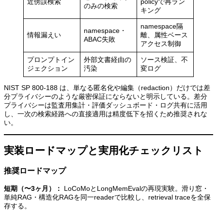
近傍誤検索
policyで再ラン
のみの検索
キング
namespace隔
namespace・
情報漏えい
離、属性ベース
ABAC失敗
アクセス制御
プロンプトイン
外部文書経由の
ソース検証、不
ジェクション
汚染
変ログ
NIST SP 800-188 は、単なる匿名化や編集（redaction）だけでは差
分プライバシーのような厳密保証にならないと明示している。差分
プライバシーは監査用集計・評価ダッシュボード・ログ共有に活用
し、一次の検索経路への直接適用は精度低下を招くため推奨されな
い。
実装ロードマップと実用化チェックリスト
推奨ロードマップ
短期（〜3ヶ月）：
LoCoMoとLongMemEvalの再現実験。滑り窓・
単純RAG・構造化RAGを同一readerで比較し、retrieval traceを全保
存する。