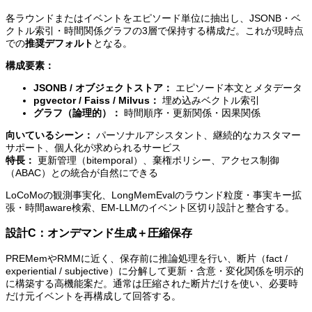
各ラウンドまたはイベントをエピソード単位に抽出し、JSONB・ベ
クトル索引・時間関係グラフの3層で保持する構成だ。これが現時点
での
推奨デフォルト
となる。
構成要素：
JSONB / オブジェクトストア：
エピソード本文とメタデータ
pgvector / Faiss / Milvus：
埋め込みベクトル索引
グラフ（論理的）：
時間順序・更新関係・因果関係
向いているシーン：
パーソナルアシスタント、継続的なカスタマー
サポート、個人化が求められるサービス
特長：
更新管理（bitemporal）、棄権ポリシー、アクセス制御
（ABAC）との統合が自然にできる
LoCoMoの観測事実化、LongMemEvalのラウンド粒度・事実キー拡
張・時間aware検索、EM-LLMのイベント区切り設計と整合する。
設計C：オンデマンド生成＋圧縮保存
PREMemやRMMに近く、保存前に推論処理を行い、断片（fact /
experiential / subjective）に分解して更新・含意・変化関係を明示的
に構築する高機能案だ。通常は圧縮された断片だけを使い、必要時
だけ元イベントを再構成して回答する。