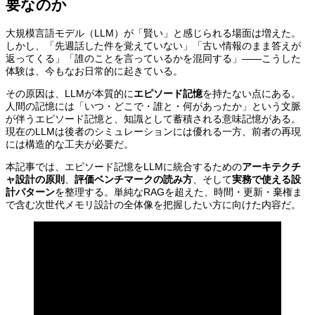
要なのか
大規模言語モデル（LLM）が「賢い」と感じられる場面は増えた。
しかし、「先週話した件を覚えていない」「古い情報のまま答えが
返ってくる」「誰のことを言っているかを混同する」——こうした
体験は、今もなお日常的に起きている。
その原因は、LLMが本質的に
エピソード記憶
を持たない点にある。
人間の記憶には「いつ・どこで・誰と・何があったか」という文脈
が伴うエピソード記憶と、知識として蓄積される意味記憶がある。
現在のLLMは後者のシミュレーションには優れる一方、前者の再現
には構造的な工夫が必要だ。
本記事では、エピソード記憶をLLMに統合するための
アーキテクチ
ャ設計の原則
、
評価ベンチマークの読み方
、そして
実務で使える設
計パターン
を整理する。単純なRAGを超えた、時間・更新・棄権ま
で含む次世代メモリ設計の全体像を把握したい方に向けた内容だ。