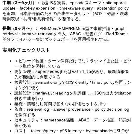
中期（3〜9ヶ月）：
設計Bを実装。episodeスキーマ・bitemporal
update・fact-key expansion・time-aware query・abstention policy
を追加。日本語評価のための合成データセット（省略・敬語・曖昧
時刻表現・共有/非共有情報）を整備する。
長期（9ヶ月〜）：
PREMem/RMM/REMem型の事前推論・graph
retrieval・iterative retrievalを導入。ABAC・監査ログ・Red Team・
差分プライバシー集計ダッシュボードを運用標準化する。
実用化チェックリスト
エピソード粒度：ターン保存だけでなくラウンドまたはエピソ
ード単位を保持している
更新管理：
supersedes
または
valid_to
があり、最新情報優
先が機械的に判定できる
検索設計：semantic-onlyではなくentity / time / policyを再ラン
キングに使う
読解設計：retrievalとreadingを別評価し、JSON出力やcitation
付き生成を行う
棄権：情報なし質問で答えない評価セットを持つ
監査：retrieval log・answer provenance・policy decision log
を保存する
セキュリティ：namespace隔離・ABAC・データ検証・汚染対
策がある
コスト：tokens/query・p95 latency・bytes/episodeにSLOが