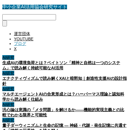
中小企業AI活用協会研究サイト
運営団体
YOUTUBE
ブログ
X
AI研究
生成AIの環境負荷とは？ベイトソン「精神と自然は一つのシステ
ム」で読み解く持続可能なAI活用
AI研究
エナクティヴィズムで読み解くXAIと暗黙知｜創造性支援AIの設計指
針
AI研究
マルチエージェントAIの合意形成とは？ハーバーマス理論と認知科
学から読み解く仕組み
AI研究
汎心論は意識の「メタ問題」を解けるか——機能的実現主義との比
較でわかる限界と可能性
AI研究
量子ダーウィニズムと生命の記憶 ― 神経・代謝・発生記憶に共通す