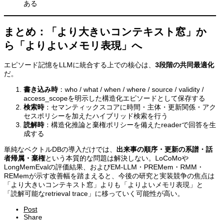
ある
まとめ：「より大きいコンテキスト窓」か
ら「よりよいメモリ表現」へ
エピソード記憶をLLMに統合する上での核心は、
3段階の共同最適化
だ。
書き込み時
：who / what / when / where / source / validity /
access_scopeを明示した構造化エピソードとして保存する
検索時
：セマンティックスコアに時間・主体・更新関係・アク
セスポリシーを加えたハイブリッド検索を行う
読解時
：構造化推論と棄権ポリシーを備えたreaderで回答を生
成する
単純なベクトルDBの導入だけでは、
出来事の順序・更新の系譜・話
者帰属・棄権
という本質的な問題は解決しない。LoCoMoや
LongMemEvalの評価結果、およびEM-LLM・PREMem・RMM・
REMemが示す改善幅を踏まえると、今後の研究と実装競争の焦点は
「より大きいコンテキスト窓」よりも「よりよいメモリ表現」と
「読解可能なretrieval trace」に移っていく可能性が高い。
Post
Share