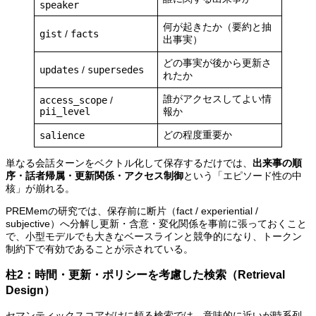
speaker
何が起きたか（要約と抽
gist
/
facts
出事実）
どの事実が後から更新さ
updates
/
supersedes
れたか
誰がアクセスしてよい情
access_scope
/
pii_level
報か
どの程度重要か
salience
単なる会話ターンをベクトル化して保存するだけでは、
出来事の順
序・話者帰属・更新関係・アクセス制御
という「エピソード性の中
核」が崩れる。
PREMemの研究では、保存前に断片（fact / experiential /
subjective）へ分解し更新・含意・変化関係を事前に張っておくこと
で、小型モデルでも大きなベースラインと競争的になり、トークン
制約下で有効であることが示されている。
柱2：時間・更新・ポリシーを考慮した検索（Retrieval
Design）
セマンティックスコアだけに頼る検索では、意味的に近いが時系列