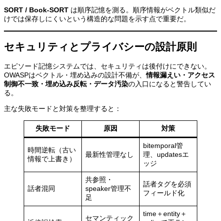
SORT / Book-SORT
は順序記憶を測る。順序情報がベクトル類似だ
けでは保存しにくいという構造的な問題を示す点で重要だ。
セキュリティとプライバシーの設計原則
エピソード記憶システムでは、セキュリティは後付けにできない。
OWASPはベクトル・埋め込みの設計不備が、
情報漏えい・アクセス
制御不一致・埋め込み反転・データ汚染
の入口になると警告してい
る。
主な失敗モードと対策を整理すると：
失敗モード
原因
対策
bitemporal管
時間逆転（古い
最新性管理なし
理、updatesエ
情報で上書き）
ッジ
共参照・
話者タグを必須
話者混同
speaker管理不
フィールド化
足
time＋entity＋
セマンティック