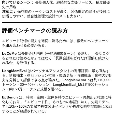
向いているシーン：
長期個人化、継続的な支援サービス、精度最優
先の用途
注意点：
保存時のトークンコストが高く、関係推定の誤りが後段に
伝播しやすい。整合性管理の設計コストも大きい。
評価ベンチマークの読み方
エピソード記憶の能力を適切に測るためには、複数のベンチマーク
を組み合わせる必要がある。
LoCoMo
は長期会話理解（平均約600ターン）を測り、「会話ログ
をどれだけ読めるか」ではなく「長期会話をどれだけ理解し続けら
れるか」を評価する。
LongMemEval
はパーソナルアシスタントの運用評価に最も直結す
る。情報抽出・多セッション推論・知識更新・時間推論・棄権の5能
力を分解して評価できる点が強みだ。LongMemEval_Sは約115,000
トークン・30〜40セッション、LongMemEval_Mは約500セッショ
ン・約150万トークンと規模を選べる。
EpBench
は、時間・空間・主体を持つエピソード再想起と推論に特
化しており、「エピソード性」そのものの検証に向く。先端モデル
でも10k〜100kの文脈で複数関連イベントや複雑な時空間関係に苦戦
することが確認されている。