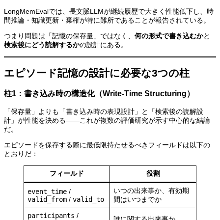
LongMemEvalでは、長文脈LLMが継続履歴で大きく性能低下し、時
間推論・知識更新・棄権が特に難所であることが報告されている。
つまり問題は「記憶の保存量」ではなく、
何の形式で書き込むか
と
検索後にどう読解するか
の設計にある。
エピソード記憶の設計に必要な3つの柱
柱1：書き込み時の構造化（Write-Time Structuring）
「保存量」よりも「書き込み時の表現設計」と「検索後の読解設
計」が性能を決める——これが複数の評価研究が示す中心的な結論
だ。
エピソードを保存する際に最低限持たせるべきフィールドは以下の
とおりだ：
フィールド
役割
いつの出来事か、有効期
event_time
/
valid_from
/
valid_to
間はいつまでか
participants
/
誰に関する出来事か