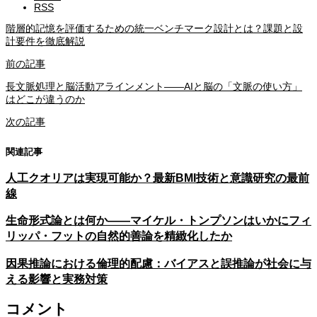
RSS
階層的記憶を評価するための統一ベンチマーク設計とは？課題と設
計要件を徹底解説
前の記事
長文脈処理と脳活動アラインメント――AIと脳の「文脈の使い方」
はどこが違うのか
次の記事
関連記事
人工クオリアは実現可能か？最新BMI技術と意識研究の最前
線
生命形式論とは何か——マイケル・トンプソンはいかにフィ
リッパ・フットの自然的善論を精緻化したか
因果推論における倫理的配慮：バイアスと誤推論が社会に与
える影響と実務対策
コメント