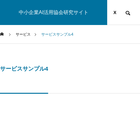
中小企業AI活用協会研究サイト
運営団体
YOUTUBE
ブログ
X
サービス
サービスサンプル4
AI研究
サービスサンプル4
幻想メタ問題とは何か──「意識は幻想」という主張がなぜ