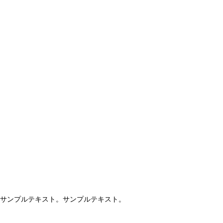
AI研究
現象的力能説とは何か？ 意識のメタ過程への因果的関与を
AI研究
サンプルテキスト。サンプルテキスト。