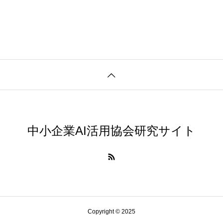
実験哲学とは？「直観の可塑性」研究からわかる哲学的判
AI研究
中小企業AI活用協会研究サイト
量子デコヒーレンスとエナクティビズム――「意味の安定
Copyright © 2025