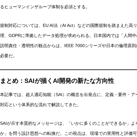
るヒューマンインザループ体制を必須とする。
規制対応については、EU AI法（AI Act）などの国際規制を踏まえた
理、GDPRに準拠したデータ処理が求められる。日本国内では「人間中
説明責任・透明性の観点からは、IEEE 7000シリーズや日本の倫理
必要だ。
まとめ：SAIが描くAI開発の新たな方向性
本記事では、超人適応知能（SAI）の概念を出発点に、定義・要件・
対応という体系的な流れで解説してきた。
SAIが示す本質的なメッセージは、「いかに多くのことができるか」
か」を問う設計思想への転換だ。この視点は、現場での実用性と評価可能