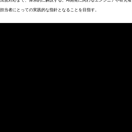
法規対応まで、体系的に解説する。AI開発に関わるエンジニアや研究者
担当者にとっての実践的な指針となることを目指す。
AI研究
環世界(Umwelt)は量子力学でどう説明できるか？関係論
AI研究