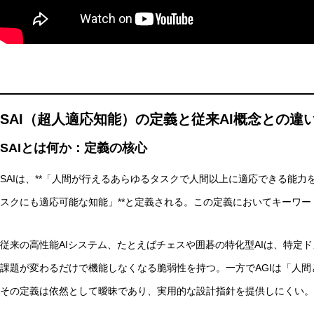
抽象語に残る「感覚の痕跡」とは？言語モデルと感覚モデ
SAI（超人適応知能）の定義と従来AI概念との違
SAIとは何か：定義の核心
SAIは、**「人間が行えるあらゆるタスクで人間以上に適応できる能
スクにも適応可能な知能」**と定義される。この定義においてキーワ
従来の高性能AIシステム、たとえばチェスや囲碁の特化型AIは、特定
課題が変わるだけで機能しなくなる脆弱性を持つ。一方でAGIは「人
その定義は依然として曖昧であり、実用的な設計指針を提供しにくい。