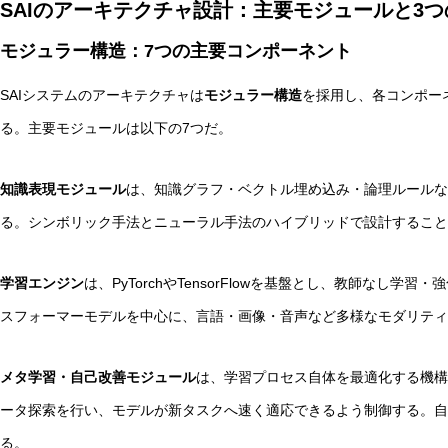
SAIのアーキテクチャ設計：主要モジュールと3
モジュラー構造：7つの主要コンポーネント
SAIシステムのアーキテクチャは
モジュラー構造
を採用し、各コンポー
る。主要モジュールは以下の7つだ。
知識表現モジュール
は、知識グラフ・ベクトル埋め込み・論理ルールな
る。シンボリック手法とニューラル手法のハイブリッドで設計すること
学習エンジン
は、PyTorchやTensorFlowを基盤とし、教師なし
スフォーマーモデルを中心に、言語・画像・音声など多様なモダリティ
メタ学習・自己改善モジュール
は、学習プロセス自体を最適化する機構だ
ータ探索を行い、モデルが新タスクへ速く適応できるよう制御する。自
る。