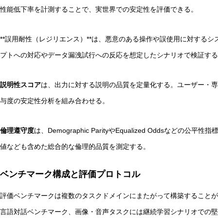
性能低下率を計測することで、実世界での安定性を評価できる。
**誤用耐性（レジリエンス）**は、悪意のある操作や誤使用に対する
プトへの対応やデータ漏洩試行への反応を想定したシナリオで検証する
説明性スコア
は、出力に対する説明の品質を定量化する。ユーザー・専門
与度の安定性分析を組み合わせる。
倫理遵守度
は、Demographic ParityやEqualized Oddsな
値なども含めた総合的な倫理的品質を測定する。
ベンチマーク構成と評価プロトコル
評価ベンチマークは複数のタスクドメインにまたがって構築することが重要
言語対話ベンチマーク、画像・音声タスクには継続学習シナリオでの堅牢