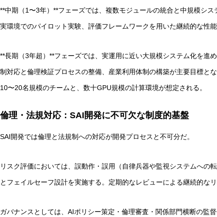
**中期（1〜3年）**フェーズでは、複数モジュールの統合と中規模シ
実環境でのパイロット実験、評価フレームワークを用いた継続的な性
**長期（3年超）**フェーズでは、実運用に近い大規模システム化を
制対応と倫理検証プロセスの整備、産業利用体制の構築が主要目標とな
10〜20名規模のチームと、数十GPU規模の計算環境が想定される。
倫理・法規対応：SAI開発に不可欠な制度的基盤
SAI開発では倫理と法規制への対応が開発プロセスと不可分だ。
リスク評価においては、誤動作・誤用（自律兵器や監視システムへの転
とフェイルセーフ設計を実施する。定期的なレビューによる継続的なリ
ガバナンスとしては、AIポリシー策定・倫理審査・関係部門横断の監