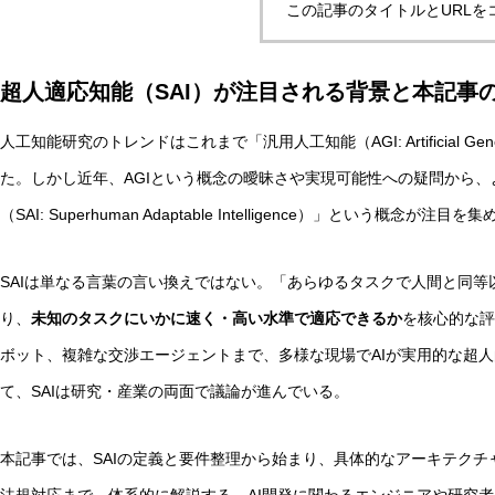
この記事のタイトルとURLを
超人適応知能（SAI）が注目される背景と本記事
実験哲学とは？「直観の可塑性」研究からわかる哲学的判
人工知能研究のトレンドはこれまで「汎用人工知能（AGI: Artificial Gene
た。しかし近年、AGIという概念の曖昧さや実現可能性への疑問から
AI研究
（SAI: Superhuman Adaptable Intelligence）」という概念が注目
SAIは単なる言葉の言い換えではない。「あらゆるタスクで人間と同等
り、
未知のタスクにいかに速く・高い水準で適応できるか
を核心的な評
ボット、複雑な交渉エージェントまで、多様な現場でAIが実用的な超
て、SAIは研究・産業の両面で議論が進んでいる。
量子デコヒーレンスとエナクティビズム――「意味の安定
本記事では、SAIの定義と要件整理から始まり、具体的なアーキテク