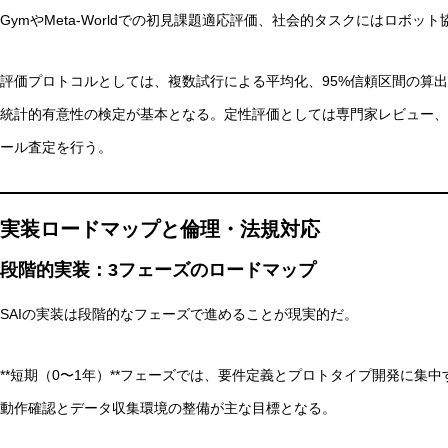
GymやMeta-Worldでの初見課題適応評価、社会的タスクにはロボ
評価プロトコルとしては、複数試行による平均化、95%信頼区間の算出
統計的有意性の検定が基本となる。定性評価としては専門家レビュー、
ール査定を行う。
実装ロードマップと倫理・法規対応
段階的実装：3フェーズのロードマップ
SAIの実装は段階的なフェーズで進めることが現実的だ。
**短期（0〜1年）**フェーズでは、要件定義とプロトタイプ開発に集
動作確認とデータ収集環境の整備が主な目標となる。