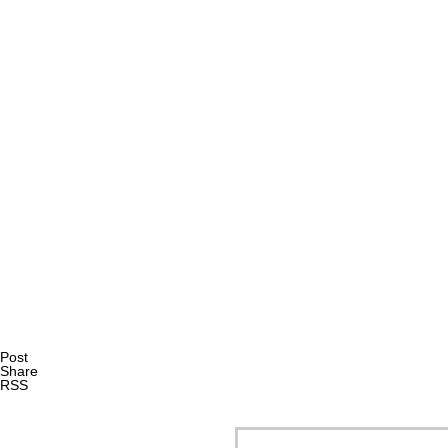
AI研究
現象的力能説とは何か？ 意識のメタ過程への因果的関与を
AI研究
Post
Share
RSS