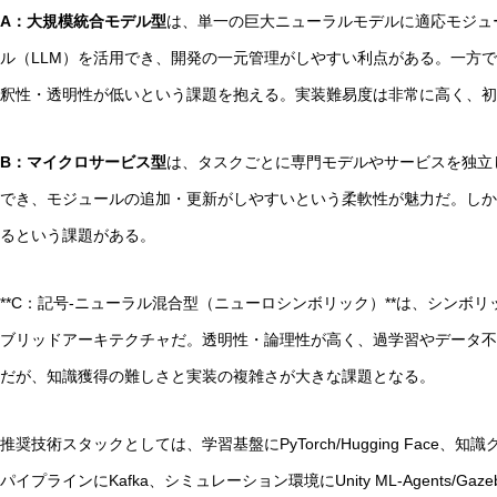
A：大規模統合モデル型
は、単一の巨大ニューラルモデルに適応モジュ
ル（LLM）を活用でき、開発の一元管理がしやすい利点がある。一方
釈性・透明性が低いという課題を抱える。実装難易度は非常に高く、初
B：マイクロサービス型
は、タスクごとに専門モデルやサービスを独立
でき、モジュールの追加・更新がしやすいという柔軟性が魅力だ。しか
るという課題がある。
**C：記号-ニューラル混合型（ニューロシンボリック）**は、シンボ
ブリッドアーキテクチャだ。透明性・論理性が高く、過学習やデータ不
だが、知識獲得の難しさと実装の複雑さが大きな課題となる。
推奨技術スタックとしては、学習基盤にPyTorch/Hugging Face、知識
パイプラインにKafka、シミュレーション環境にUnity ML-Agents/Gaz