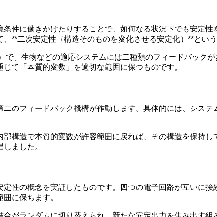
境条件に働きかけたりすることで、如何なる状況下でも安定性
、**二次安定性（構造そのものを変化させる安定化）**とい
n）』（1952）で、生物などの適応システムには二種類のフィード
通じて「本質的変数」を適切な範囲に保つものです。
第二のフィードバック機構が作動します。具体的には、システ
内部構造で本質的変数が許容範囲に戻れば、その構造を保持し
唱しました。
安定性の概念を実証したものです。四つの電子回路が互いに接
範囲に保ちます。
結合がランダムに切り替えられ、新たな安定出力を生み出す組