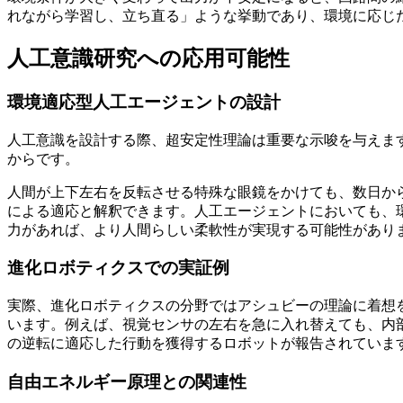
れながら学習し、立ち直る」ような挙動であり、環境に応じ
人工意識研究への応用可能性
環境適応型人工エージェントの設計
人工意識を設計する際、超安定性理論は重要な示唆を与えま
からです。
人間が上下左右を反転させる特殊な眼鏡をかけても、数日か
による適応と解釈できます。人工エージェントにおいても、
力があれば、より人間らしい柔軟性が実現する可能性があり
進化ロボティクスでの実証例
実際、進化ロボティクスの分野ではアシュビーの理論に着想
います。例えば、視覚センサの左右を急に入れ替えても、内
の逆転に適応した行動を獲得するロボットが報告されていま
自由エネルギー原理との関連性