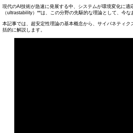
現代のAI技術が急速に発展する中、システムが環境変化に適
（ultrastability）**は、この分野の先駆的な理論とし
本記事では、超安定性理論の基本概念から、サイバネティク
括的に解説します。