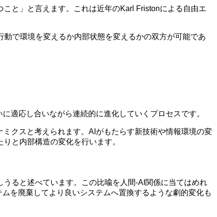
言えます。これは近年のKarl Fristonによる自由エ
は行動で環境を変えるか内部状態を変えるかの双方が可能であ
舞いに適応し合いながら連続的に進化していくプロセスです。
ナミクスと考えられます。AIがもたらす新技術や情報環境の変
たりと内部構造の変化を行います。
うると述べています。この比喩を人間-AI関係に当てはめれ
ステムを廃棄してより良いシステムへ置換するような劇的変化も