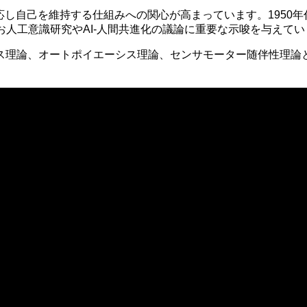
応し自己を維持する仕組みへの関心が高まっています。1950年
て、今なお人工意識研究やAI-人間共進化の議論に重要な示唆を与えて
ス理論、オートポイエーシス理論、センサモーター随伴性理論