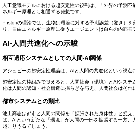
人工意識モデルにおける超安定性の役割は、「外界の予測不能な
ネルギー原理とも相通ずる発想です。
Fristonの理論では、生物は環境に対する予測誤差（驚
り、自由エネルギー原理に従うエージェントは自らの内部モ
AI-人間共進化への示唆
相互適応システムとしての人間-AI関係
アシュビーの超安定性理論は、AIと人間の共進化という視点
超安定性の枠組みで捉えると、人間社会（環境）とAIシステ
化は人間の認知・社会構造に揺らぎを与え、人間社会はそれ
都市システムとの類比
池上高志は都市と人間の関係を「拡張された身体性」と捉え、
ば、AIという新たな「環境」が人間の一部を拡張する一方、
起こりうるでしょう。