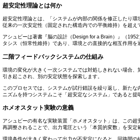
超安定性理論とは何か
超安定性理論とは、「システムが内部の関係を修正したり環
従来の一次安定性（固定された構造内での平衡維持）を超えて
アシュビーは著書『脳の設計（Design for a Brai
タシス（恒常性維持）であり、環境との直接的な相互作用を
二階フィードバックシステムの仕組み
環境の変化が大きく一次システムでは対処しきれない場合、
引き起こされ、別の安定状態を探索します。
このプロセスでは、システムが試行錯誤を繰り返し、新たな
ニズムを持つシステムこそ「超安定なシステム」であると提
ホメオスタット実験の意義
アシュビーの有名な実験装置「ホメオスタット」は、この超
再調整されることで、出力電圧という「本質的変数」を安定
環境条件が大きく変わって出力が不安定になると、回路間の