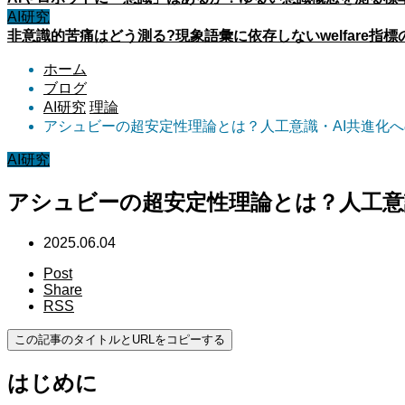
AI研究
非意識的苦痛はどう測る?現象語彙に依存しないwelfare指標
ホーム
ブログ
AI研究
理論
アシュビーの超安定性理論とは？人工意識・AI共進化
AI研究
アシュビーの超安定性理論とは？人工意
2025.06.04
Post
Share
RSS
この記事のタイトルとURLをコピーする
はじめに