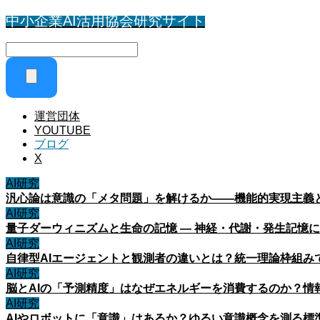
中小企業AI活用協会研究サイト
運営団体
YOUTUBE
ブログ
X
AI研究
汎心論は意識の「メタ問題」を解けるか——機能的実現主義
AI研究
量子ダーウィニズムと生命の記憶 ― 神経・代謝・発生記憶
AI研究
自律型AIエージェントと観測者の違いとは？統一理論枠組み
AI研究
脳とAIの「予測精度」はなぜエネルギーを消費するのか？情
AI研究
AIやロボットに「意識」はあるか？ゆるい意識概念を測る標