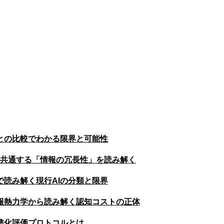
との比較でわかる限界と可能性
に共通する「情報の冗長性」を読み解く
で読み解く現行AIの分類と限界
報熱力学から読み解く認知コストの正体
準化評価プロトコルとは