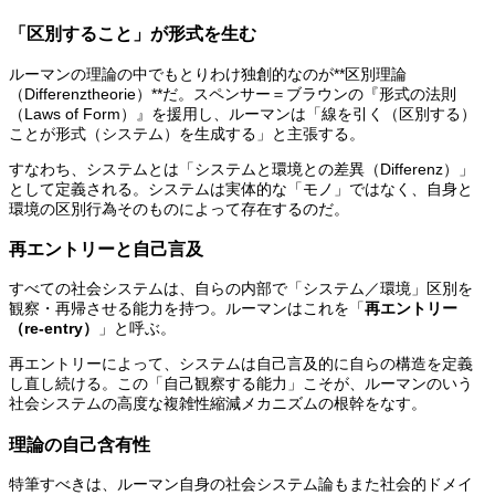
「区別すること」が形式を生む
ルーマンの理論の中でもとりわけ独創的なのが**区別理論
（Differenztheorie）**だ。スペンサー＝ブラウンの『形式の法則
（Laws of Form）』を援用し、ルーマンは「線を引く（区別する）
ことが形式（システム）を生成する」と主張する。
すなわち、システムとは「システムと環境との差異（Differenz）」
として定義される。システムは実体的な「モノ」ではなく、自身と
環境の区別行為そのものによって存在するのだ。
再エントリーと自己言及
すべての社会システムは、自らの内部で「システム／環境」区別を
観察・再帰させる能力を持つ。ルーマンはこれを「
再エントリー
（re-entry）
」と呼ぶ。
再エントリーによって、システムは自己言及的に自らの構造を定義
し直し続ける。この「自己観察する能力」こそが、ルーマンのいう
社会システムの高度な複雑性縮減メカニズムの根幹をなす。
理論の自己含有性
特筆すべきは、ルーマン自身の社会システム論もまた社会的ドメイ