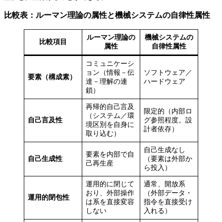
比較表：ルーマン理論の属性と機械システムの自律性属性
ルーマン理論の
機械システムの
比較項目
属性
自律性属性
コミュニケーシ
ョン（情報－伝
ソフトウェア／
要素（構成素）
達－理解の連
ハードウェア
鎖）
再帰的自己言及
限定的（内部ロ
（システム／環
自己言及性
グ参照程度。設
境区別を自身に
計者依存）
取り込む）
自己生成なし
要素を内部で自
自己生成性
（要素は外部か
己再生産
ら投入）
運用的に閉じて
通常、開放系
おり、外部操作
（外部データ・
運用的閉包性
は系を直接変容
指令を直接受け
しない
入れる）