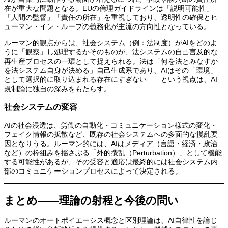
在が重大な問題となる。EUの倫理ガイドラインは「説明可能性」
「人間の監督」「責任の所在」を重視しており、透明性の確保とヒ
ューマン・イン・ループの義務化が主流の方向性となっている。
ルーマン的観点からは、社会システム（例：法制度）がAIをどのよ
うに「観察」し処理するかそのものが、法システムの自己言及的な
再生産プロセスの一環として捉えられる。法は「何を法とみなすか
を法システム自身が決める」自己生成系であり、AIはその「環境」
として選択的に取り込まれる存在にすぎない——という視点は、AI
規制論に独自の深みをもたらす。
社会システムの変容
AIの社会浸透は、労働の自動化・コミュニケーション様式の変化・
フェイク情報の拡散など、既存の社会システムへの多面的な撹乱要
因となりうる。ルーマン的には、AIはメディア（言語・経済・政治
など）の枠組みを揺さぶる「外的攪乱（Perturbation）」として機能
する可能性があるが、その受容と適応は最終的には社会システム内
部のコミュニケーションプロセスによって決定される。
まとめ——理論の射程と今後の問い
ルーマンのオートポイエーシス概念と区別理論は、AI自律性を論じ