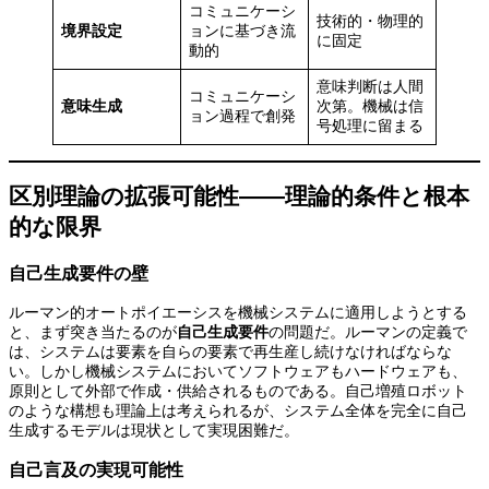
コミュニケーシ
技術的・物理的
境界設定
ョンに基づき流
に固定
動的
意味判断は人間
コミュニケーシ
意味生成
次第。機械は信
ョン過程で創発
号処理に留まる
区別理論の拡張可能性——理論的条件と根本
的な限界
自己生成要件の壁
ルーマン的オートポイエーシスを機械システムに適用しようとする
と、まず突き当たるのが
自己生成要件
の問題だ。ルーマンの定義で
は、システムは要素を自らの要素で再生産し続けなければならな
い。しかし機械システムにおいてソフトウェアもハードウェアも、
原則として外部で作成・供給されるものである。自己増殖ロボット
のような構想も理論上は考えられるが、システム全体を完全に自己
生成するモデルは現状として実現困難だ。
自己言及の実現可能性