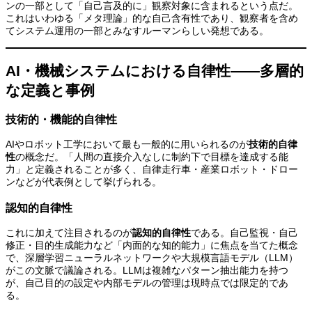
ンの一部として「自己言及的に」観察対象に含まれるという点だ。
これはいわゆる「メタ理論」的な自己含有性であり、観察者を含め
てシステム運用の一部とみなすルーマンらしい発想である。
AI・機械システムにおける自律性——多層的
な定義と事例
技術的・機能的自律性
AIやロボット工学において最も一般的に用いられるのが
技術的自律
性
の概念だ。「人間の直接介入なしに制約下で目標を達成する能
力」と定義されることが多く、自律走行車・産業ロボット・ドロー
ンなどが代表例として挙げられる。
認知的自律性
これに加えて注目されるのが
認知的自律性
である。自己監視・自己
修正・目的生成能力など「内面的な知的能力」に焦点を当てた概念
で、深層学習ニューラルネットワークや大規模言語モデル（LLM）
がこの文脈で議論される。LLMは複雑なパターン抽出能力を持つ
が、自己目的の設定や内部モデルの管理は現時点では限定的であ
る。