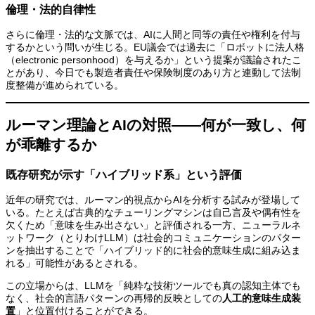
倫理・法的自律性
さらに倫理・法的な文脈では、AIに人間と同等の責任や権利を付与
するかという問いが生じる。EU議会では過去に「ロボットに法人格
（electronic personhood）を与えるか」という提案が議論されたこ
とがあり、今日でも製造者責任や保険制度のあり方と連動して法制
度整備が進められている。
ルーマン理論とAIの対照——何が一致し、何
が乖離するか
既存研究が示す「ハイブリッド系」という評価
近年の研究では、ルーマン的視点からAIを分析する試みが登場して
いる。たとえば古典的なチューリングマシンは自己言及や偶有性を
欠くため「意味を生み出さない」と評価される一方、ニューラルネ
ットワーク（とりわけLLM）は社会的コミュニケーションのパター
ンを抽出することで「ハイブリッド的に社会的意味生成に組み込ま
れる」可能性があるとされる。
この立場からは、LLMを「純粋な技術ツールでも真の認知主体でも
なく、社会的言語パターンの再帰的反映としての
人工的意味生成装
置
」と位置付けることができる。