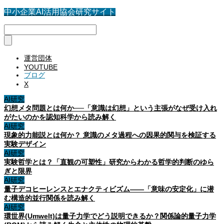
中小企業AI活用協会研究サイト
運営団体
YOUTUBE
ブログ
X
AI研究
幻想メタ問題とは何か──「意識は幻想」という主張がなぜ受け入れ
がたいのかを認知科学から読み解く
AI研究
現象的力能説とは何か？ 意識のメタ過程への因果的関与を検証する
実験デザイン
AI研究
実験哲学とは？「直観の可塑性」研究からわかる哲学的判断のゆら
ぎと限界
AI研究
量子デコヒーレンスとエナクティビズム――「意味の安定化」に潜
む構造的並行関係を読み解く
AI研究
環世界(Umwelt)は量子力学でどう説明できるか？関係論的量子力学