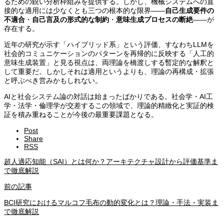
るための鋭い分析枠組みを提供する。しかし、機械システムへの直
接的な適用には少なくとも三つの根本的な限界——
自己生成要件の
不適合
・
自己言及の形式的な制約
・
意味生成プロセスの断絶
——が
存在する。
近年の研究が示す「ハイブリッド系」という評価、すなわちLLMを
社会的コミュニケーションのパターンを再帰的に反映する「人工的
意味生成装置」と見る視点は、両理論を橋渡しする暫定的な解釈と
して重要だ。しかしそれは適用というよりも、理論の再構成・拡張
と呼ぶべき営みかもしれない。
AIと社会システム論の対話は始まったばかりである。社会学・AI工
学・法学・倫理学が交差するこの領域で、理論的精緻化と実証的検
証を積み重ねることが今後の最重要課題となる。
Post
Share
RSS
超人適応知能（SAI）とは何か？アーキテクチャ設計から評価基準ま
で徹底解説
前の記事
BCI研究におけるマルコフ毛布の動的変化とは？理論・手法・実装ま
で徹底解説