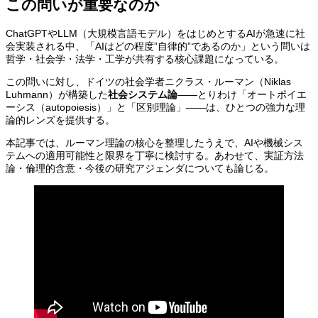
この問いが重要なのか
ChatGPTやLLM（大規模言語モデル）をはじめとするAIが急速に社
会実装される中、「AIはどの程度”自律的”であるのか」という問いは
哲学・社会学・法学・工学が共有する核心課題になっている。
この問いに対し、ドイツの社会学者ニクラス・ルーマン（Niklas
Luhmann）が構築した
社会システム論
——とりわけ「オートポイエ
ーシス（autopoiesis）」と「区別理論」——は、ひとつの強力な理
論的レンズを提供する。
本記事では、ルーマン理論の核心を整理したうえで、AIや機械シス
テムへの適用可能性と限界を丁寧に検討する。あわせて、実証方法
論・倫理的含意・今後の研究アジェンダについても論じる。