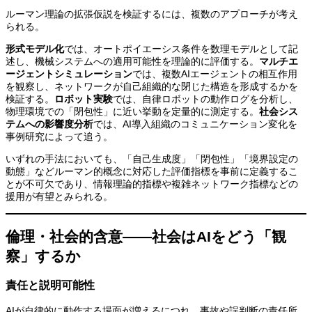
ルーマン理論の拡張仮説を検証するには、複数のアプローチが考え
られる。
形式モデル化
では、オートポイエーシス条件を数理モデルとして記
述し、機械システムへの適用可能性を理論的に評価する。
マルチエ
ージェントシミュレーション
では、複数AIエージェントの相互作用
を観察し、ネットワークが自己組織的な閉じた構造を形成するかを
検証する。
ロボット実験
では、自律ロボットの動作ログを分析し、
物理環境での「閉包性」に近い挙動を定量的に測定する。
社会シス
テムへの影響度分析
では、AI導入組織のコミュニケーション変化を
事例研究によって追う。
いずれの手法においても、「自己生成度」「閉包性」「境界設定の
動態」などルーマン的概念に対応した評価指標を事前に定義するこ
とが不可欠であり、情報理論的指標や複雑ネットワーク指標などの
援用が有望とみられる。
倫理・社会的含意——社会はAIをどう「観
察」するか
責任と説明可能性
AIが自律的に動作する場面が増えるにつれ、事故や誤判断の責任所