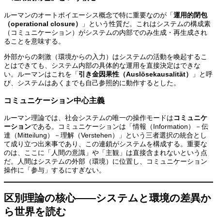
ルーマンのオートポイエーシス概念で特に重要なのが「
運用的閉包
（operational closure）
」という性質だ。これはシステムの構成素
（コミュニケーション）がシステムの内部でのみ生成・再生成され
ることを意味する。
外部からの刺激（環境からの入力）はシステムの活動を喚起するこ
とはできても、システム内部の具体的な運用を直接決定はできな
い。ルーマンはこれを「
引き金因果性（Auslösekausalität）
」と呼
び、システムはあくまでも自己参照的に動作するとした。
コミュニケーション中心主義
ルーマン理論では、社会システムの唯一の操作モードは
コミュニケ
ーション
である。コミュニケーションは「情報（Information）－伝
達（Mitteilung）－理解（Verstehen）」という三者選択の統合とし
て成り立つ出来事であり、この連鎖がシステムを構成する。重要な
のは、ここに「人間の意識」や「主観」は直接含まれないという点
だ。人間はシステムの外部（環境）に位置し、コミュニケーション
操作に「参与」するにすぎない。
区別理論の核心——システムと環境の差異か
ら世界を読む