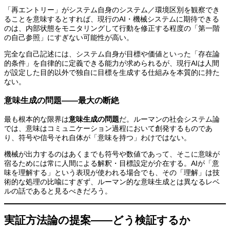
「再エントリー」がシステム自身のシステム／環境区別を観察でき
ることを意味するとすれば、現行のAI・機械システムに期待できる
のは、内部状態をモニタリングして行動を修正する程度の「第一階
の自己参照」にすぎない可能性が高い。
完全な自己記述には、システム自身が目標や価値といった「存在論
的条件」を自律的に定義できる能力が求められるが、現行AIは人間
が設定した目的以外で独自に目標を生成する仕組みを本質的に持た
ない。
意味生成の問題——最大の断絶
最も根本的な限界は
意味生成の問題
だ。ルーマンの社会システム論
では、意味はコミュニケーション過程において創発するものであ
り、符号や信号それ自体が「意味を持つ」わけではない。
機械が出力するのはあくまでも符号や数値であって、そこに意味が
宿るためには常に人間による解釈・目標設定が介在する。AIが「意
味を理解する」という表現が使われる場合でも、その「理解」は技
術的な処理の比喩にすぎず、ルーマン的な意味生成とは異なるレベ
ルの話であると見るべきだろう。
実証方法論の提案——どう検証するか