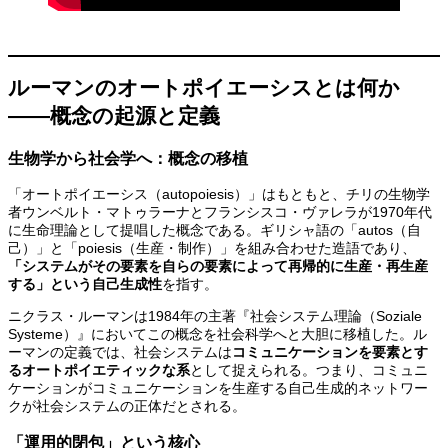
ルーマンのオートポイエーシスとは何か
——概念の起源と定義
生物学から社会学へ：概念の移植
「オートポイエーシス（autopoiesis）」はもともと、チリの生物学
者ウンベルト・マトゥラーナとフランシスコ・ヴァレラが1970年代
に生命理論として提唱した概念である。ギリシャ語の「autos（自
己）」と「poiesis（生産・制作）」を組み合わせた造語であり、
「システムがその要素を自らの要素によって再帰的に生産・再生産
する」という自己生成性
を指す。
ニクラス・ルーマンは1984年の主著『社会システム理論（Soziale
Systeme）』においてこの概念を社会科学へと大胆に移植した。ル
ーマンの定義では、社会システムは
コミュニケーションを要素とす
るオートポイエティックな系
として捉えられる。つまり、コミュニ
ケーションがコミュニケーションを生産する自己生成的ネットワー
クが社会システムの正体だとされる。
「運用的閉包」という核心