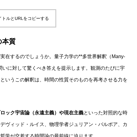
イトルとURLをコピーする
しないwelfare指標の最前線
の本質
在するのでしょうか。量子力学の**多世界解釈（Many-
は、この根源的な問いに対して驚くべき答えを提示します。観測のたびに宇
るというこの解釈は、時間の性質そのものを再考させる力を
ブロック宇宙論（永遠主義）や現在主義
といった対照的な時
者デヴィッド・ルイス、物理学者ジュリアン・バルボア、カ
想」という主張がなぜ受け入れがたいのかを認知科学から読み
と哲学が交差する時間論の最前線に迫ります。