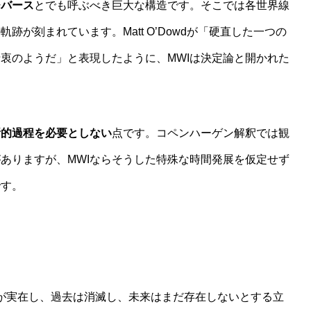
チバース
とでも呼ぶべき巨大な構造です。そこでは各世界線
が刻まれています。Matt O’Dowdが「硬直した一つの
衷のようだ」と表現したように、MWIは決定論と開かれた
所的過程を必要としない
点です。コペンハーゲン解釈では観
ありますが、MWIならそうした特殊な時間発展を仮定せず
です。
瞬間だけが実在し、過去は消滅し、未来はまだ存在しないとする立