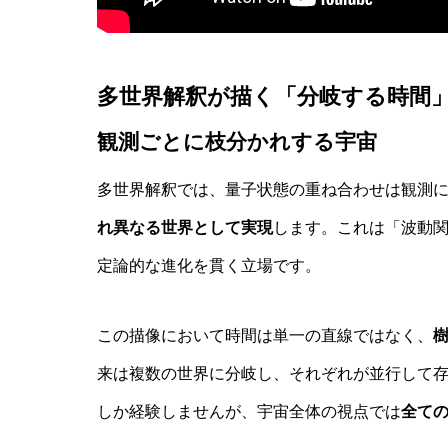
多世界解釈が描く「分岐する時間
観測ごとに枝分かれする宇宙
実験哲学とは？「直観の可塑性」研究
多世界解釈では、量子状態の重ね合わせは観測
れ異なる世界として実現
します。これは「波動
定論的な進化を貫く立場です。
この描像において時間は単一の直線ではなく、
来は複数の世界に分岐し、それぞれが並行して
しか経験しませんが、宇宙全体の視点では
全て