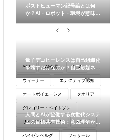
ポストヒューマン記号論とは何
か？AI・ロボット・環境が意味を
共同生成する新理論
タグ
量子デコヒーレンスは自己組織化
AGI
AI倫理
LLM
を壊すだけなのか？自己触媒ネッ
トワークの安定性との関係を読み
ウィーナー
エナクティブ認知
解く
オートポイエーシス
クオリア
グレゴリー・ベイトソン
人間とAIが協働する次世代システ
サイバネティックス
デリダ
ムの目標共有技術：意図理解から
動的調整まで
ハイゼンベルグ
フッサール