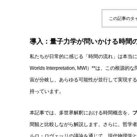
この記事のタ
非意識的苦痛はどう測る?現象語彙に依存
導入：量子力学が問いかける時間
AI研究
私たちが日常的に感じる「時間の流れ」は本当に実
Worlds Interpretation, MWI）**
宙が分岐し、あらゆる可能性が並行して実現す
持っています。
本記事では、多世界解釈における時間概念を、
間観と比較しながら解説します。さらに、哲学
幻想メタ問題とは何か──「意識は幻
ルロ・ロヴェッリの議論を通じて、現代物理学