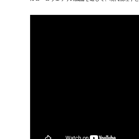
AI研究
現象的力能説とは何か？ 意識のメタ
AI研究