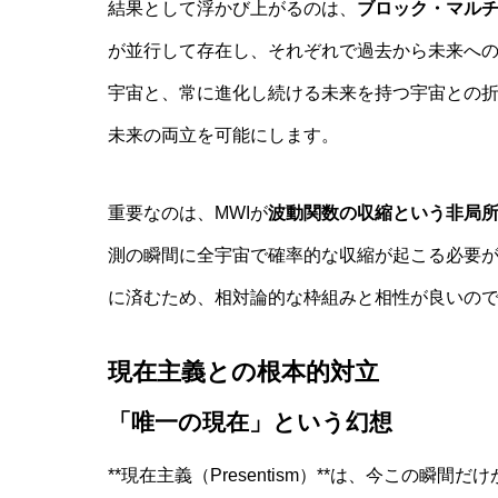
結果として浮かび上がるのは、
ブロック・マル
が並行して存在し、それぞれで過去から未来への軌跡
宇宙と、常に進化し続ける未来を持つ宇宙との折
未来の両立を可能にします。
重要なのは、MWIが
波動関数の収縮という非局
測の瞬間に全宇宙で確率的な収縮が起こる必要が
に済むため、相対論的な枠組みと相性が良いの
現在主義との根本的対立
「唯一の現在」という幻想
**現在主義（Presentism）**は、今この