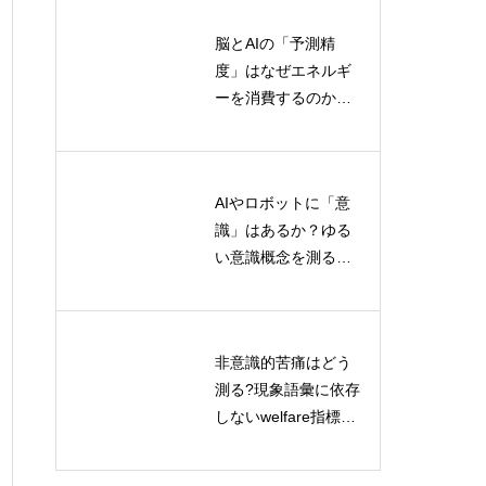
脳とAIの「予測精
対話型学習による記
度」はなぜエネルギ
号接地の研究：AIの
ーを消費するのか？
言語理解を深める新
情報熱力学から読み
たなアプローチ
解く認知コストの正
体
AIやロボットに「意
予測符号化と差延が
識」はあるか？ゆる
交わる地平：脳科学
い意識概念を測る標
と哲学が明かすサリ
準化評価プロトコル
エンスと不在の意味
とは
非意識的苦痛はどう
ポストヒューマン記
測る?現象語彙に依存
号論とは何か？AI・
しないwelfare指標の
ロボット・環境が意
解く
最前線
味を共同生成する新
理論