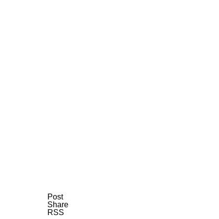
AI研究
AIやロボットに「意識」はあるか？
AI研究
Post
Share
RSS