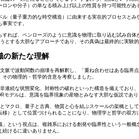
ーロンや分子）の単なる積み上げ以上の性質を持つ可能性があ
ベル（量子重力的な時空構造）に由来する実在的プロセスとみ
も事実です。
らすれば、ペンローズのように意識を物理に取り込む試み自体
ようとする大胆なアプローチであり、その真偽は最終的に実験
識の新たな理解
る文脈で波動関数の崩壊を再解釈し、「重ね合わせはある臨界
、その物理的・哲学的含意を考察しました。
、非連続な状態変化、対称性の破れといった構造を備えており
h ORモデルは、意識を臨界現象の産物とみなす大胆な仮説であ
ロとマクロ、量子と古典、物質と心を結ぶスケールの架橋とし
転移）として位置づけられることになり、物理学と哲学の双方
識」という視点は、複雑系における創発や臨界性という一般概
え続けるに違いありません。