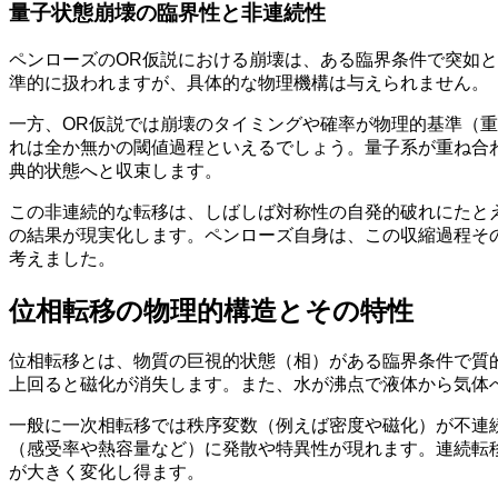
量子状態崩壊の臨界性と非連続性
ペンローズのOR仮説における崩壊は、ある臨界条件で突如
準的に扱われますが、具体的な物理機構は与えられません。
一方、OR仮説では崩壊のタイミングや確率が物理的基準（
れは全か無かの閾値過程といえるでしょう。量子系が重ね合
典的状態へと収束します。
この非連続的な転移は、しばしば対称性の自発的破れにたと
の結果が現実化します。ペンローズ自身は、この収縮過程そ
考えました。
位相転移の物理的構造とその特性
位相転移とは、物質の巨視的状態（相）がある臨界条件で質
上回ると磁化が消失します。また、水が沸点で液体から気体
一般に一次相転移では秩序変数（例えば密度や磁化）が不連
（感受率や熱容量など）に発散や特異性が現れます。連続転
が大きく変化し得ます。