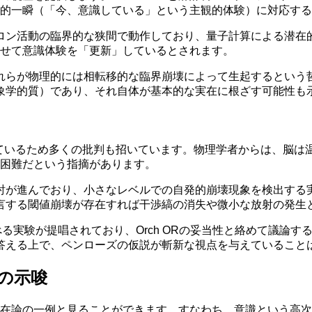
識的一瞬（「今、意識している」という主観的体験）に対応す
ン活動の臨界的な狭間で動作しており、量子計算による潜在的な選
させて意識体験を「更新」しているとされます。
れらが物理的には相転移的な臨界崩壊によって生起するという
象学的質）であり、それ自体が基本的な実在に根ざす可能性も
外れているため多くの批判も招いています。物理学者からは、脳
証困難だという指摘があります。
討が進んでおり、小さなレベルでの自発的崩壊現象を検出する
言する閾値崩壊が存在すれば干渉縞の消失や微小な放射の発生
る実験が提唱されており、Orch ORの妥当性と絡めて議論
答える上で、ペンローズの仮説が斬新な視点を与えていること
の示唆
実在論の一例と見ることができます。すなわち、意識という高