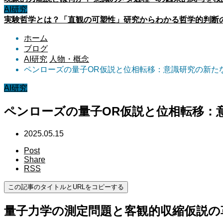
AI研究
実験哲学とは？「直観の可塑性」研究からわかる哲学的判断
ホーム
ブログ
AI研究
人物・概念
ペンローズの量子OR仮説と位相転移：意識研究の新た
AI研究
ペンローズの量子OR仮説と位相転移：
2025.05.15
Post
Share
RSS
この記事のタイトルとURLをコピーする
量子力学の測定問題と客観的収縮仮説の