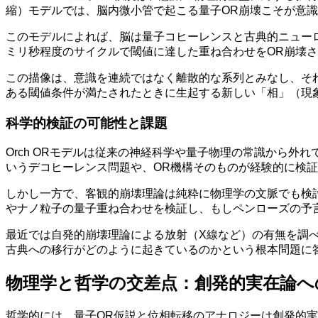
縮）モデルでは、脳内微小管で起こる量子OR崩壊こそが意
このモデルによれば、脳は量子コヒーレンスと古典的ニューロ
ミリ秒程度のサイクルで閾値に達した重ね合わせをOR崩壊
この描像は、意識を連続ではなく離散的な系列とみなし、そ
ある閾値条件が満たされたときに生起する新しい「相」（現
科学的検証の可能性と課題
Orch ORモデルは従来の神経科学や量子物理の常識から
いうデコヒーレンス問題や、OR機構そのものが経験的に検
しかし一方で、客観的崩壊理論は純粋に物理学の文脈でも検
やナノ粒子の量子重ね合わせを検証し、もしペンローズの予
最近では自発的崩壊理論による放射（X線など）の有無を調べ
古典への移行がどのように起きているのかという根本問題に
物理学と哲学の交差点：創発的実在論へ
哲学的には、量子OR仮説と位相転移のアナロジーは創発的