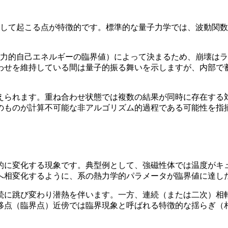
として起こる点が特徴的です。標準的な量子力学では、波動関
重力的自己エネルギーの臨界値）によって決まるため、崩壊は
わせを維持している間は量子的振る舞いを示しますが、内部で
えられます。重ね合わせ状態では複数の結果が同時に存在する
のものが計算不可能な非アルゴリズム的過程である可能性を指
的に変化する現象です。典型例として、強磁性体では温度がキ
へ相変化するように、系の熱力学的パラメータが臨界値に達し
続に跳び変わり潜熱を伴います。一方、連続（または二次）相
移点（臨界点）近傍では臨界現象と呼ばれる特徴的な揺らぎ（