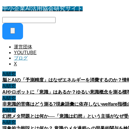
中小企業AI活用協会研究サイト
運営団体
YOUTUBE
ブログ
X
AI研究
脳とAIの「予測精度」はなぜエネルギーを消費するのか？情
AI研究
AIやロボットに「意識」はあるか？ゆるい意識概念を測る標
AI研究
非意識的苦痛はどう測る?現象語彙に依存しないwelfare指標
AI研究
幻想メタ問題とは何か──「意識は幻想」という主張がなぜ
AI研究
現象的力能説とは何か？ 意識のメタ過程への因果的関与を検