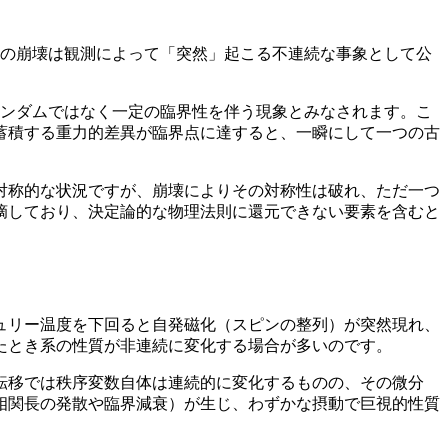
数の崩壊は観測によって「突然」起こる不連続な事象として公
ランダムではなく一定の臨界性を伴う現象とみなされます。こ
蓄積する重力的差異が臨界点に達すると、一瞬にして一つの古
対称的な状況ですが、崩壊によりその対称性は破れ、ただ一つ
摘しており、決定論的な物理法則に還元できない要素を含むと
ュリー温度を下回ると自発磁化（スピンの整列）が突然現れ、
たとき系の性質が非連続に変化する場合が多いのです。
転移では秩序変数自体は連続的に変化するものの、その微分
相関長の発散や臨界減衰）が生じ、わずかな摂動で巨視的性質