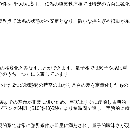
称性を持つのに対し、低温の磁気秩序相では特定の方向に磁化
臨界点では系の状態が不安定となり、微小な揺らぎや摂動が系
への相変化とみなすことができます。量子相では粒子や系は重
分のうち一つ）に収束しています。
わせた2つの状態間の時空の曲がり具合の差を定量化したもの
崩壊までの寿命が非常に短いため、事実上すぐに崩壊し古典的
ク時間（$10^{-43}$秒）より短時間で達し、実質的に瞬
視的系では常に臨界条件が即座に満たされ、量子的曖昧さが現