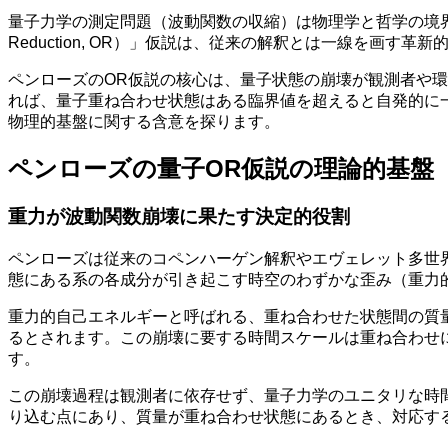
量子力学の測定問題（波動関数の収縮）は物理学と哲学の境界で
Reduction, OR）」仮説は、従来の解釈とは一線を画す
ペンローズのOR仮説の核心は、量子状態の崩壊が観測者や
れば、量子重ね合わせ状態はある臨界値を超えると自発的に
物理的基盤に関する含意を探ります。
ペンローズの量子OR仮説の理論的基盤
重力が波動関数崩壊に果たす決定的役割
ペンローズは従来のコペンハーゲン解釈やエヴェレット多世
態にある系の各成分が引き起こす時空のわずかな歪み（重力
重力的自己エネルギーと呼ばれる、重ね合わせた状態間の質
るとされます。この崩壊に要する時間スケールは重ね合わせ
す。
この崩壊過程は観測者に依存せず、量子力学のユニタリな時
り込む点にあり、質量が重ね合わせ状態にあるとき、対応す