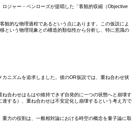
ャー・ペンローズが提唱した「客観的収縮（Objective
す客観的な物理過程であるという点にあります。この仮説によ
転移という物理現象との構造的類似性から分析し、特に意識の
メカニズムを追求しました。彼のOR仮説では、重ね合わせ状
重ね合わせはもはや維持できず自発的に一つの状態へと崩壊す
に達する）、重ね合わせは不安定化し崩壊するという考え方で
。重力の役割は、一般相対論における時空の概念を量子論に取