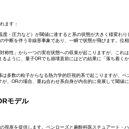
られます：
$や温度・圧力など）が閾値に達すると系の状態が大きく様変わり
発展の中断を伴う非線形事象であり、一瞬で状態が飛びます。位
う「対称性」から一つの実在状態への収束が起こりますが、これ
決まるように、量子ORでも崩壊直前にはどの結果に「落ち着く
移は多数の粒子からなる熱力学的巨視的系で起こりますが、ペ
すが、ORの場合、重ね合わせ系自身が内在的に発展して閾値
ORモデル
の視座を提供します。ペンローズと麻酔科医スチュアート・ハメ