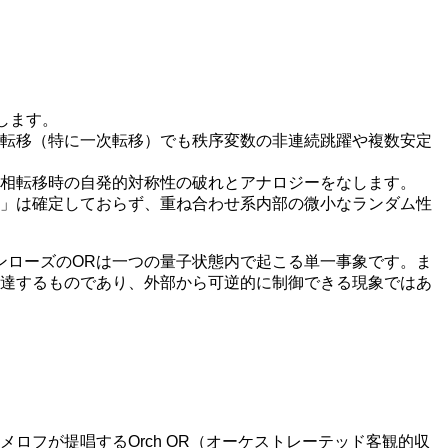
します。
相転移（特に一次転移）でも秩序変数の非連続跳躍や複数安定
は相転移時の自発的対称性の破れとアナロジーをなします。
か」は確定しておらず、重ね合わせ系内部の微小なランダム性
ンローズのORは一つの量子状態内で起こる単一事象です。ま
に達するものであり、外部から可逆的に制御できる現象ではあ
ロフが提唱するOrch OR（オーケストレーテッド客観的収