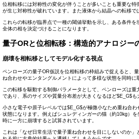
位相転移には対称性の変化が伴うことが多いことも重要な特
が生じ対称性が破れています。また液体から結晶への転移で
これらの転移が臨界点で一種の閾値挙動を示し、ある条件を
全体の相を決定づけることになります。
量子ORと位相転移：構造的アナロジー
崩壊を相転移としてモデル化する視点
ペンローズの量子OR仮説を位相転移の枠組みで捉えると、
ね合わせやエンタングルメントによって多様な状態を同時に
この転移を駆動する制御パラメータとして、ペンローズは重力
であり、系のサイズや質量分布差が大きくなるほど$E_G$
小さな電子や原子レベルでは$E_G$が極微小なため重ね合
状態になります。例えばシュレディンガーの猫（約10kg）を
時に一方に崩壊すると試算されています。
これは「なぜ日常生活で量子重ね合わせを目にしないのか」
れる前に古典的結果へと遷移してしまうからです。