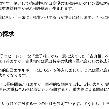
徴です。例として強磁性相では高温の無秩序相がスピン回転対
は並進対称性が破れ秩序構造が生まれます。
境に相が「一気に」様変わりする点が注目に値します。さらに
の探求
量子コヒーレントな「量子相」から一意に決まった「古典相」
取り得ますが、古典相では系は特定の状態（重ね合わせの各成
的自己エネルギー（$E_G$）を導入しました。これは重ね合
も大きくなります。
わせは長時間保たれますが、巨視的な物体では$E_G$が大きく
生死の重ね合わせに置いたと仮想すると、重力差による閾値にプラン
という疑問に対する一つの回答を与えています。すなわち、巨