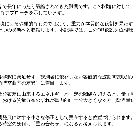
長年にわたり議論されてきた難問です。この問題に対して、ロジ
革新的なアプローチを示しています。
環境による偶発的なものではなく、重力が本質的な役割を果た
一つの状態へと収縮します。本記事では、このOR仮説を位相
界解釈に満足せず、観測者に依存しない客観的な波動関数収縮
的時空曲率の差異）に着目します。
量分布差に由来するエネルギーが一定の閾値を超えると、量子
における質量分布のずれが重力的に十分大きくなると（臨界量
間発展に対する小さな修正として実在すると位置づけられます
る時空の幾何も「重ね合わせ」になると考えられます。