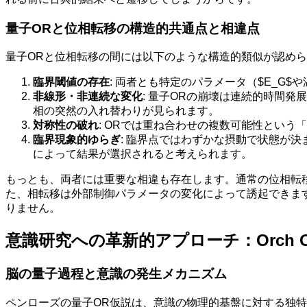
量子ORと位相転移の構造的共通点と相違点
量子ORと位相転移の間には以下のような構造的類似が認め
臨界閾値の存在
: 両者とも特定のパラメータ（$E_G
非線形・非連続な変化
: 量子ORの崩壊は連続的時間
相の突然の入れ替わりが見られます。
対称性の破れ
: ORでは重ね合わせの複数可能性とい
臨界現象的ゆらぎ
: 臨界点ではわずかな摂動で状態が
によって結果が選択されると考えられます。
もっとも、両者には重要な相違も存在します。通常の位相転
た、相転移は外部制御パラメータの変化によって誘起できま
りません。
意識研究への革新的アプローチ：Orch 
脳の量子過程と意識の発生メカニズム
ペンローズの量子OR仮説は、意識の物理的基盤に対する独特