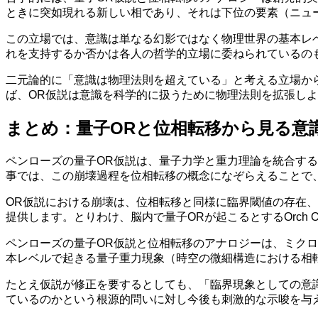
ときに突如現れる新しい相であり、それは下位の要素（ニュ
この立場では、意識は単なる幻影ではなく物理世界の基本レ
れを支持するか否かは各人の哲学的立場に委ねられているの
二元論的に「意識は物理法則を超えている」と考える立場か
ば、OR仮説は意識を科学的に扱うために物理法則を拡張し
まとめ：量子ORと位相転移から見る意
ペンローズの量子OR仮説は、量子力学と重力理論を統合す
事では、この崩壊過程を位相転移の概念になぞらえることで
OR仮説における崩壊は、位相転移と同様に臨界閾値の存在
提供します。とりわけ、脳内で量子ORが起こるとするOrc
ペンローズの量子OR仮説と位相転移のアナロジーは、ミク
本レベルで起きる量子重力現象（時空の微細構造における相
たとえ仮説が修正を要するとしても、「臨界現象としての意
ているのかという根源的問いに対し今後も刺激的な示唆を与