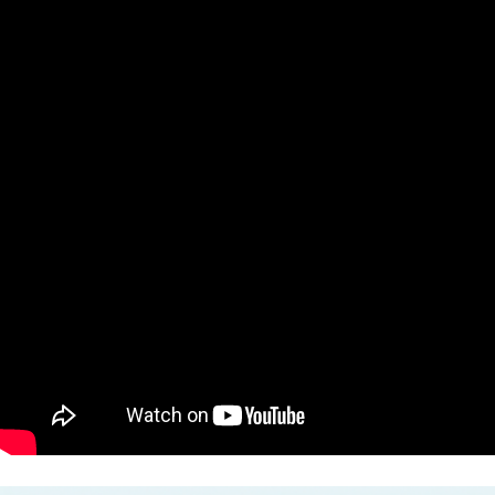
AI研究
環世界(Umwelt)は量子力学でどう説明できるか？関係論
AI研究