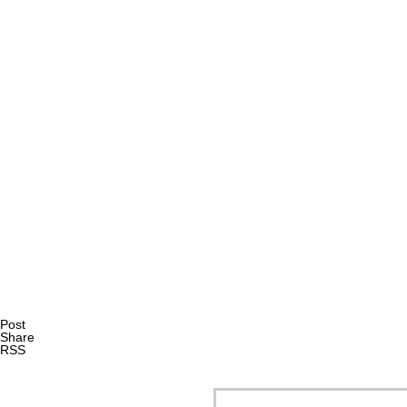
AI研究
現象的力能説とは何か？ 意識のメタ過程への因果的関与を
AI研究
Post
Share
RSS