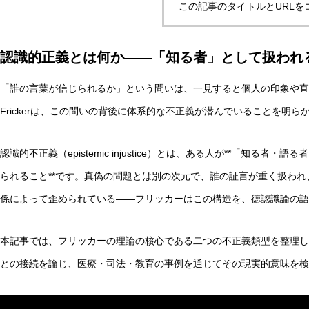
この記事のタイトルとURLを
認識的正義とは何か——「知る者」として扱われ
実験哲学とは？「直観の可塑性」研究からわかる哲学的判
「誰の言葉が信じられるか」という問いは、一見すると個人の印象や直感の
Frickerは、この問いの背後に体系的な不正義が潜んでいることを明ら
AI研究
認識的不正義（epistemic injustice）とは、ある人が**「知る
られること**です。真偽の問題とは別の次元で、誰の証言が重く扱わ
係によって歪められている——フリッカーはこの構造を、徳認識論の語
本記事では、フリッカーの理論の核心である二つの不正義類型を整理したうえで
との接続を論じ、医療・司法・教育の事例を通じてその現実的意味を検
量子デコヒーレンスとエナクティビズム――「意味の安定