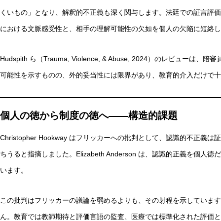
くいもの」となり、解釈的不正義も深く関与します。法廷での証言評価
における文脈感受性と、相手の理解可能性の欠如を個人の欠陥に短絡し
Hudspith ら（Trauma, Violence, & Abuse, 2024）の
可能性を示すものの、外的妥当性には限界があり、教育的介入だけで十
個人の徳から制度の徳へ——構造的課題
Christopher Hookway はフリッカーへの批判として、認識的
ちうると指摘しました。Elizabeth Anderson は、認識的正義を個人
います。
この批判はフリッカーの議論を弱めるよりも、その射程を示しています
ん。教育では教師期待と評価言語の監査、医療では標準化された評価と