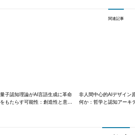
関連記事
量子認知理論がAI言語生成に革命
非人間中心的AIデザイン
をもたらす可能性：創造性と意味
何か：哲学と認知アーキ
理解の新パラダイム
から探る新たな人工知能