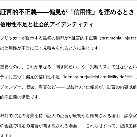
証言的不正義——偏見が「信用性」を歪めるとき
信用性不足と社会的アイデンティティ
フリッカーが提示する最初の類型が**証言的不正義（testimonial inj
の信用性が不当に低く見積もられるときに生じます。
重要なのは、これが単なる「聞き間違い」や「判断ミス」ではないとい
ティに基づく偏見的信用性不足（identity-prejudicial credibilit
ジェンダー、階級、障害など——に結びついた偏見が、証言の内容以前
的不正義の構造です。
裁判で特定の背景を持つ証人の証言が最初から軽視される場面、診察室
の会議で特定の発言が聞き流される場面——これらはすべて、認識主体
きます。