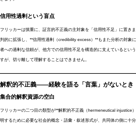
信用性過剰という盲点
フリッカーは慎重に、証言的不正義の主対象を「信用性不足」に置きます。し
判的に拡張し、**信用性過剰（credibility excess）**もまた
者への過剰な信頼が、他方での信用性不足を構造的に支えているという
すが、切り離して理解することはできません。
解釈的不正義——経験を語る「言葉」がないとき
集合的解釈資源の空白
フリッカーの二つ目の類型が**解釈的不正義（hermeneutical inju
明するために必要な社会的概念・語彙・叙述形式が、共同体の側に十分