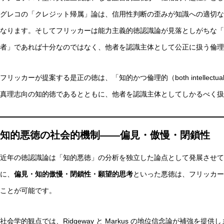
グレコの「クレジット帰属」論は、信用性判断の歪みが知識への適切な
なります。そしてフリッカーは能力主義的徳認識論が見落としがちな「
者」であれば十分なのではなく、他者を認識主体として公正に扱う倫理
フリッカーが提案する是正の徳は、「知的かつ倫理的（both intellectua
真理志向の知的徳であるとともに、他者を認識主体としてしかるべく扱
知的悪徳の社会的機制——偏見・傲慢・閉鎖性
近年の徳認識論は「知的悪徳」の分析を独立した論点として発展させています
に、
偏見・知的傲慢・閉鎖性・願望的思考
といった悪徳は、フリッカー
ことが可能です。
社会学的観点では、Ridgeway と Markus の地位信念論が補強