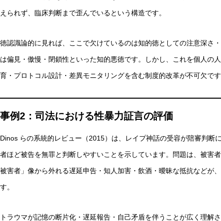
えられず、臨床判断まで歪んでいるという構造です。
徳認識論的に見れば、ここで欠けているのは知的徳としての注意深さ・
は偏見・傲慢・閉鎖性といった知的悪徳です。しかし、これを個人の人
育・プロトコル設計・差異モニタリングを含む制度的改革が不可欠です
事例2：司法における性暴力証言の評価
Dinos らの系統的レビュー（2015）は、レイプ神話の受容が陪審
者ほど被告を無罪と判断しやすいことを示しています。問題は、被害者
被害者」像から外れる遅延申告・知人加害・飲酒・曖昧な抵抗などが、
す。
トラウマが記憶の断片化・遅延報告・自己矛盾を伴うことが広く理解さ