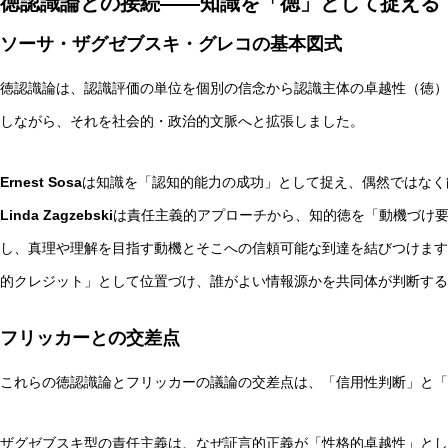
徳認識論との接続——知識を「徳」として捉える
ソーサ・ザグゼブスキ・グレコの基本図式
徳認識論は、認識評価の単位を個別の信念から認識主体の卓越性（徳）
しながら、それを社会的・政治的文脈へと拡張しました。
Ernest Sosa
は知識を「認知的能力の成功」として捉え、偶然ではなく
Linda Zagzebski
は責任主義的アプローチから、知的徳を「動機づけ
し、真理や理解を目指す動機とそこへの信頼可能な到達を結びつけます
的クレジット」として位置づけ、誰がよい情報源かを共同体が判断する
フリッカーとの交差点
これらの徳認識論とフリッカーの議論の交差点は、「信用性判断」と「
ザグゼブスキ型の責任主義は、なぜ証言的正義が「性格的卓越性」とし