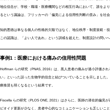
地位信念が、学校・職場・医療機関などの相互行為において、誰をより
るという議論は、フリッカーの「偏見による信用性判断の歪み」を社会
知的悪徳は単なる個人の性格的欠陥ではなく、地位秩序・制度規範・役
この認識は、「よい人であれ」という訓戒を超えた、制度設計の問いへ
事例1：医療における痛みの信用性問題
Hoffman らの研究（PNAS, 2016）は、黒人患者の痛みが過小
い」といった誤った生物学的信念と結びついていることを示しました。
療推奨も弱くなるという結果です。
Fiscella らの研究（PLOS ONE, 2021）はさらに、医師の潜
ピオイド更新が少なく、患者中心的なコミュニケーションも乏しいこと