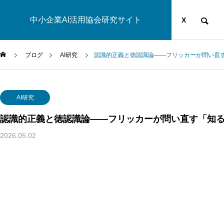
中小企業AI活用協会研究サイト
運営団体
YOUTUBE
ブログ
X
ブログ
AI研究
認識的正義と徳認識論——フリッカーが問い直
AI研究
AI研究
認識的正義と徳認識論——フリッカーが問い直す「知
2026.05.02
幻想メタ問題とは何か──「意識は幻想」という主張がなぜ