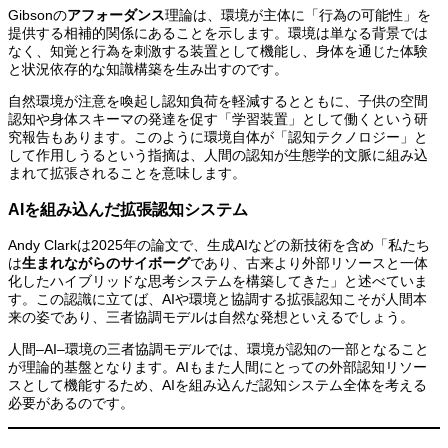
Gibsonの
アフォーダンス
理論は、環境が主体に「行為の可能性」を
提供する相補的関係にあることを示します。環境は単なる背景では
なく、知覚と行為を刺激する装置として機能し、身体を通じた体験
と状況依存的な知識構築を生み出すのです。
自然環境が注意を喚起し認知負荷を軽減するとともに、子供の空間
認知や身体スキーマの発達を促す「学習装置」として働くという研
究報告もあります。このように環境自体が「認知テクノロジー」と
して作用しうるという指摘は、人間の認知が生態学的文脈に組み込
まれて拡張されることを意味します。
AIを組み込んだ拡張認知システム
Andy Clarkは2025年の論文で、生成AIなどの新技術を含め「私たち
は
生まれながらのサイボーグ
であり、古来より外部リソースと一体
化したハイブリッドな思考システムを構築してきた」と述べていま
す。この認識に立てば、AIや環境と協調する拡張認知こそが人間本
来の姿であり、三者協調モデルは自然な発想といえるでしょう。
人間–AI–環境の三者協調モデルでは、環境が認知の一部となること
が理論的基盤となります。AIもまた人間にとっての外部認知リソー
スとして機能するため、AIを組み込んだ認知システム全体を考える
必要があるのです。