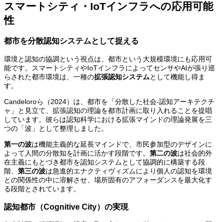
スマートシティ・IoTインフラへの応用可能
性
都市を分散認知システムとして捉える
環境と認知の協調という視点は、都市という大規模環境にも応用可
能です。スマートシティやIoTインフラによってセンサやAIが張り巡
らされた都市環境は、一種の
拡張認知システム
として機能し得ま
す。
Candeloroら（2024）は、都市を「分散した社会-認知アーキテクチ
ャ」と見立て、拡張認知の理論を都市計画に取り入れることを提唱
しています。彼らは認知科学における拡張マインドの理論発展を三
つの「波」として整理しました。
第一の波
は機能主義的な延長マインドで、市民参加型のデザインに
よって人間の分散知を計画に活かす段階です。
第二の波
は社会的外
在主義にもとづき都市を認知システムとして協調的に構築する段
階、
第三の波
は急進的エナクティヴィズムにより個人の認知を環境
との関係性の中に溶解させ、場所固有のアフォーダンスを最大化す
る段階とされています。
認知都市（Cognitive City）の実現