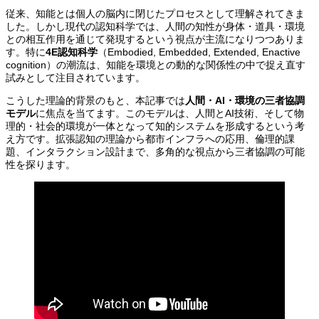
従来、知能とは個人の脳内に閉じたプロセスとして理解されてきま
した。しかし現代の認知科学では、人間の知性が身体・道具・環境
との相互作用を通じて発現するという視点が主流になりつつありま
す。特に
4E認知科学
（Embodied, Embedded, Extended, Enactive
cognition）の潮流は、知能を環境との動的な関係性の中で捉え直す
試みとして注目されています。
こうした理論的背景のもと、本記事では
人間・AI・環境の三者協調
モデル
に焦点を当てます。このモデルは、人間とAI技術、そして物
理的・社会的環境が一体となって知的システムを形成するという考
え方です。拡張認知の理論から都市インフラへの応用、倫理的課
題、インタラクション設計まで、多角的な視点から三者協調の可能
性を探ります。