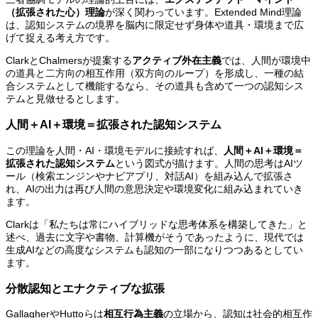
（拡張された心）理論
が深く関わっています。Extended Mind理論
は、認知システムの境界を脳内に限定せず身体や道具・環境まで広
げて捉える考え方です。
ClarkとChalmersが提案する
アクティブ外在主義
では、人間が環境中
の道具と二方向の相互作用（双方向のループ）を形成し、一種の結
合システムとして機能するなら、その道具も含めて一つの認知シス
テムと見做せるとします。
人間＋AI＋環境＝拡張された認知システム
この理論を人間・AI・環境モデルに接続すれば、
人間＋AI＋環境＝
拡張された認知システム
という図式が描けます。人間の思考はAIツ
ール（検索エンジンやナビアプリ、対話AI）を組み込んで拡張さ
れ、AIの出力は再び人間の意思決定や環境変化に組み込まれていき
ます。
Clarkは「私たちは常にハイブリッドな思考体系を構築してきた」と
述べ、過去に文字や書物、計算機がそうであったように、現代では
生成AIなどの高度なシステムも認知の一部になりつつあるとしてい
ます。
分散認知とエナクティブな拡張
GallagherやHuttoらは
相互行為主義
の立場から、認知は社会的相互作