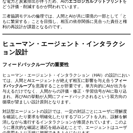
な電力と炭素排出が伴うため、AIの
エコロジカルフットプリント
を
どう評価・削減するかが問われています。
三者協調モデルの倫理では、人間とAIが共に環境の一部として「と
もに繁栄する」ことを目指し、相互の依存関係に見合った責任と権
利の再設計が課題となるのです。
ヒューマン・エージェント・インタラクシ
ョン設計
フィードバックループの重要性
ヒューマン・エージェント・インタラクション（HAI）の設計におい
ては、人間とAIエージェントが絶えず相互に影響を与え合う
フィー
ドバックループ
を意識することが肝要です。単方向的にAIが出力を
与えるだけでなく、人間からの評価・修正・学習信号がAIに取り込
まれ、再びAIの挙動が人間にフィードバックされるという双方向の
循環が望ましい設計原則となります。
対話型エージェントの設計では、一定の対話ごとにユーザに理解度
を確認したり要求を明確化したりするプロンプトを入れ、誤解を解
消しながら進行するインタラクションが推奨されています。このよ
うに逐次的な確認と適応を組み込むことで、エージェントはユーザ
の意図をより正確に把握できるようになります。