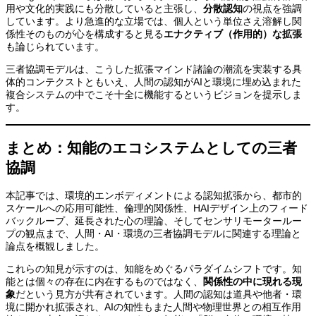
用や文化的実践にも分散していると主張し、
分散認知
の視点を強調
しています。より急進的な立場では、個人という単位さえ溶解し関
係性そのものが心を構成すると見る
エナクティブ（作用的）な拡張
も論じられています。
三者協調モデルは、こうした拡張マインド諸論の潮流を実装する具
体的コンテクストともいえ、人間の認知がAIと環境に埋め込まれた
複合システムの中でこそ十全に機能するというビジョンを提示しま
す。
まとめ：知能のエコシステムとしての三者
協調
本記事では、環境的エンボディメントによる認知拡張から、都市的
スケールへの応用可能性、倫理的関係性、HAIデザイン上のフィード
バックループ、延長された心の理論、そしてセンサリモータールー
プの観点まで、人間・AI・環境の三者協調モデルに関連する理論と
論点を概観しました。
これらの知見が示すのは、知能をめぐるパラダイムシフトです。知
能とは個々の存在に内在するものではなく、
関係性の中に現れる現
象
だという見方が共有されています。人間の認知は道具や他者・環
境に開かれ拡張され、AIの知性もまた人間や物理世界との相互作用