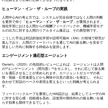
ヒューマン・イン・ザ・ループの実践
人間中心AIの考え方では、システムが完全自律ではなく人間の判断
を要所で仰ぐ「
ヒューマン・イン・ザ・ループ
」が重視されます。
強化学習における人間からの報酬フィードバックや、機械学習モデ
ルの出力に対する人間のリアルタイム修正は、その典型例です。
こうした手法は対話的強化学習や説明可能AI（XAI）の領域で研究が
進んでおり、人間のフィードバックを通じてAIの振る舞いを安全で
望ましい方向に制御する枠組みを提供します。
エンゲージメント適応型エージェント
Oertelら（2020）の包括的レビューによれば、エージェントは人間
の**エンゲージメント（関与度）**をモニタし、それに応じて振る舞
いを適応させることが求められます。エージェントがユーザの表
情・視線・応答速度などから興味や注意の度合いを推定し、それに
合わせて対話のペースや表現を変えるといった戦略が考えられま
す。
フィードバックループを重視したHAI設計は、結果としてユーザのAI
に対する安心感・信頼感を高め、誤使用や期待外れの振る舞いを減
らす効果も期待できるでしょう。