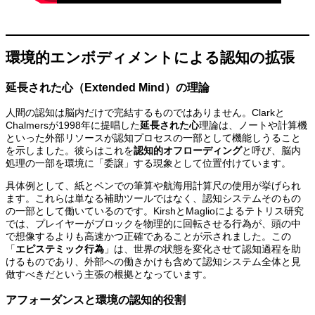
環境的エンボディメントによる認知の拡張
延長された心（Extended Mind）の理論
人間の認知は脳内だけで完結するものではありません。Clarkと
Chalmersが1998年に提唱した
延長された心
理論は、ノートや計算機
といった外部リソースが認知プロセスの一部として機能しうること
を示しました。彼らはこれを
認知的オフローディング
と呼び、脳内
処理の一部を環境に「委譲」する現象として位置付けています。
具体例として、紙とペンでの筆算や航海用計算尺の使用が挙げられ
ます。これらは単なる補助ツールではなく、認知システムそのもの
の一部として働いているのです。KirshとMaglioによるテトリス研究
では、プレイヤーがブロックを物理的に回転させる行為が、頭の中
で想像するよりも高速かつ正確であることが示されました。この
「
エピステミック行為
」は、世界の状態を変化させて認知過程を助
けるものであり、外部への働きかけも含めて認知システム全体と見
做すべきだという主張の根拠となっています。
アフォーダンスと環境の認知的役割