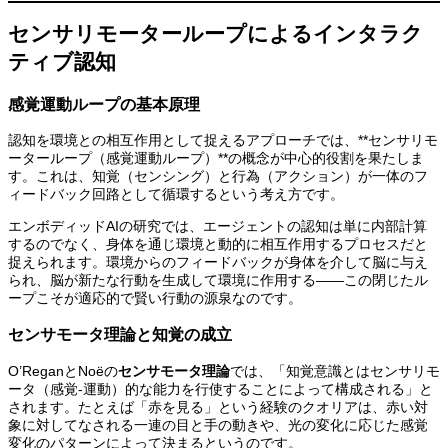
センサリモーターループによるインタラク
ティブ認知
感覚運動ループの基本原理
認知を環境との相互作用として捉えるアプローチでは、**センサリモ
ーターループ（感覚運動ループ）**の概念が中心的役割を果たしま
す。これは、知覚（センシング）と行為（アクション）が一体のフ
ィードバック回路として循環するという考え方です。
エンボディッドAIの研究では、エージェントの認知は単に内部計算
するのでなく、身体を通じ環境と動的に相互作用するプロセスだと
捉えられます。環境からのフィードバックが身体を介して脳に与え
られ、脳が新たな行動を生成して環境に作用する――この閉じたル
ープこそが適応的で賢い行動の源泉なのです。
センサモータ理論と知覚の成立
O’ReganとNoëの
センサモータ理論
では、「知覚意識とはセンサリモ
ータ（感覚-運動）的な能力を行使することによって構成される」と
されます。たとえば「赤を見る」という経験のクオリアは、赤い対
象に対してなされる一連の目と手の動きや、光の変化に応じた感覚
変化のパターンによって決まるというのです。