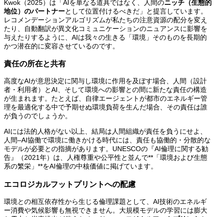
Kwok（2025）は「AIを単なる道具ではなく、人間の
ニッチ（生態的
地位）のパートナー
として位置付けるべきだ」と提言しています。
レコメンデーションアルゴリズムが私たちの注意資源の配分を変え
たり、自動翻訳が異文化コミュニケーションのニュアンスに影響を
与えたりするように、AIは我々の生きる「環境」そのものを長期的
かつ潜在的に変容させているのです。
責任の所在と共有
高度なAIが意思決定に関与し環境に作用を及ぼす場合、人間（設計
者・利用者）とAI、そして環境への影響との間に新たな責任の構造
が生まれます。たとえば、自律エージェントが都市のエネルギー管
理を最適化する中で予期せぬ環境負荷を生んだ場合、その責任は誰
が負うのでしょうか。
AIには法的人格がない以上、結局は人間組織が責任を負うにせよ、
人間–AI協働で環境に働きかける時代には、責任も協働的・分散的な
モデルが必要との指摘があります。UNESCOの『AI倫理に関する勧
告』（2021年）は、人権尊重や公平性と並んで**「環境および生態
系の繁栄」**をAI倫理の中核価値に掲げています。
エコロジカルフットプリントへの配慮
環境との相互依存性から生じる倫理課題として、AI技術のエネルギ
ー消費や気候影響も無視できません。大規模モデルの学習には膨大