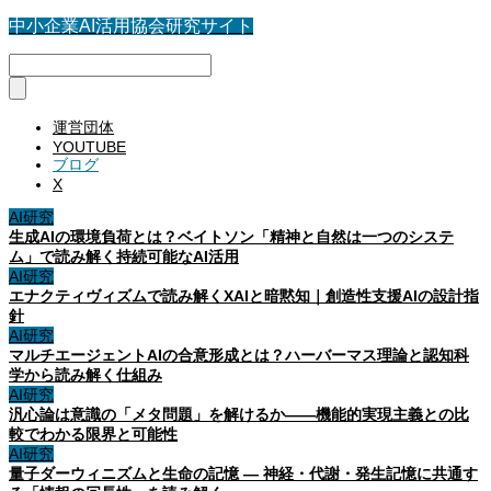
中小企業AI活用協会研究サイト
運営団体
YOUTUBE
ブログ
X
AI研究
生成AIの環境負荷とは？ベイトソン「精神と自然は一つのシステ
ム」で読み解く持続可能なAI活用
AI研究
エナクティヴィズムで読み解くXAIと暗黙知｜創造性支援AIの設計指
針
AI研究
マルチエージェントAIの合意形成とは？ハーバーマス理論と認知科
学から読み解く仕組み
AI研究
汎心論は意識の「メタ問題」を解けるか——機能的実現主義との比
較でわかる限界と可能性
AI研究
量子ダーウィニズムと生命の記憶 ― 神経・代謝・発生記憶に共通す