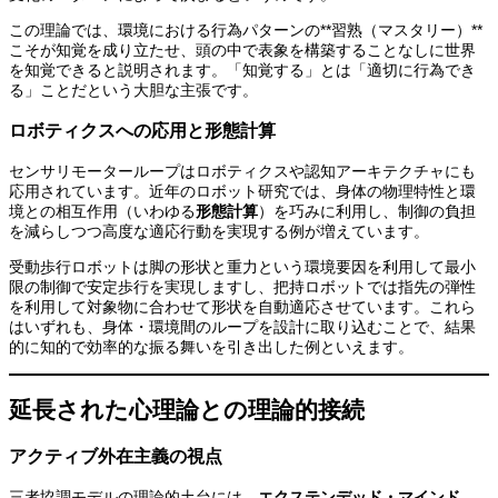
この理論では、環境における行為パターンの**習熟（マスタリー）**
こそが知覚を成り立たせ、頭の中で表象を構築することなしに世界
を知覚できると説明されます。「知覚する」とは「適切に行為でき
る」ことだという大胆な主張です。
ロボティクスへの応用と形態計算
センサリモーターループはロボティクスや認知アーキテクチャにも
応用されています。近年のロボット研究では、身体の物理特性と環
境との相互作用（いわゆる
形態計算
）を巧みに利用し、制御の負担
を減らしつつ高度な適応行動を実現する例が増えています。
受動歩行ロボットは脚の形状と重力という環境要因を利用して最小
限の制御で安定歩行を実現しますし、把持ロボットでは指先の弾性
を利用して対象物に合わせて形状を自動適応させています。これら
はいずれも、身体・環境間のループを設計に取り込むことで、結果
的に知的で効率的な振る舞いを引き出した例といえます。
延長された心理論との理論的接続
アクティブ外在主義の視点
三者協調モデルの理論的土台には、
エクステンデッド・マインド