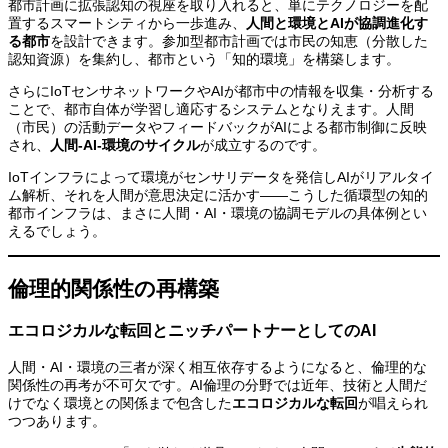
都市計画に拡張認知の視座を取り入れると、単にテクノロジーを配
置するスマートシティから一歩進み、
人間と環境とAIが協調進化す
る都市
を設計できます。参加型都市計画では市民の知恵（分散した
認知資源）を集約し、都市という「知的環境」を構築します。
さらにIoTセンサネットワークやAIが都市中の情報を収集・分析する
ことで、都市自体が学習し適応するシステムとなりえます。人間
（市民）の活動データやフィードバックがAIによる都市制御に反映
され、
人間-AI-環境のサイクル
が成立するのです。
IoTインフラによって環境がセンサリデータを発信しAIがリアルタイ
ム解析、それを人間が意思決定に活かす――こうした循環型の知的
都市インフラは、まさに人間・AI・環境の協調モデルの具体例とい
えるでしょう。
倫理的関係性の再構築
エコロジカルな転回とニッチパートナーとしてのAI
人間・AI・環境の三者が深く相互依存するようになると、倫理的な
関係性の再考が不可欠です。AI倫理の分野では近年、技術と人間だ
けでなく環境との関係まで包含した
エコロジカルな転回
が唱えられ
つつあります。