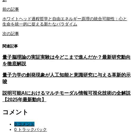
前の記事
ホワイトヘッド過程哲学と自由エネルギー原理の統合可能性：心と
生命を統一的に捉える新たなパラダイム
次の記事
関連記事
量子脳理論の実証実験は今どこまで進んだか？最新研究動向
を徹底解説
量子力学の創発現象が人工知能と意識研究に与える革新的示
唆
説明可能AIにおけるマルチモーダル情報可視化技術の全解説
【2025年最新動向】
コメント
0 コメント
0 トラックバック