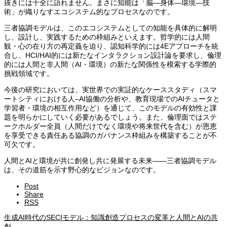
抜きには十全に語れません。まさに知能は「脳—身体—環境—技
術」が織りなすエコシステム的なプロセスなのです。
三者協調モデルは、このエコシステムとしての知能を具体的に解明
し、設計し、実践するための枠組みといえます。哲学的には人間
観・心の在り方の再定義を迫り、認知科学的には4Eアプローチを統
合し、HCI/HAI的には新たなインタラクション設計論を要求し、倫理
的には人間と非人間（AI・環境）の新たな関係性を模索する学際的
挑戦領域です。
今後の研究においては、実世界での実証的なケーススタディ（スマ
ートシティにおける人–AI協働の分析や、教育現場でのAIチュータと
学習者・環境の相互作用など）を通じて、このモデルの有効性と課
題を明らかにしていく必要があるでしょう。また、倫理面ではステ
ークホルダー全員（人間だけでなく環境や将来世代を含む）が恩恵
を享受できる責任ある協調のガバナンス枠組みを構築することが不
可欠です。
人間とAIと環境が共に創発し共に発展する未来――三者協調モデル
は、その道筋を示す野心的なビジョンなのです。
Post
Share
RSS
生成AI時代のSECIモデル：知識創造プロセスの変革と人間とAIの共
創