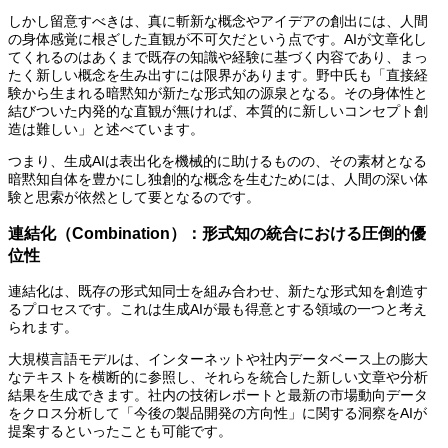
しかし留意すべきは、真に斬新な概念やアイデアの創出には、人間
の身体感覚に根ざした直観が不可欠だという点です。AIが文章化し
てくれるのはあくまで既存の知識や経験に基づく内容であり、まっ
たく新しい概念を生み出すには限界があります。野中氏も「直接経
験から生まれる暗黙知が新たな形式知の源泉となる。その身体性と
結びついた内発的な直観が無ければ、本質的に新しいコンセプト創
造は難しい」と述べています。
つまり、生成AIは表出化を機械的に助けるものの、その素材となる
暗黙知自体を豊かにし独創的な概念を生むためには、人間の深い体
験と思索が依然として要となるのです。
連結化（Combination）：形式知の統合における圧倒的優
位性
連結化は、既存の形式知同士を組み合わせ、新たな形式知を創造す
るプロセスです。これは生成AIが最も得意とする領域の一つと考え
られます。
大規模言語モデルは、インターネットや社内データベース上の膨大
なテキストを横断的に参照し、それらを統合した新しい文章や分析
結果を生成できます。社内の技術レポートと最新の市場動向データ
をクロス分析して「今後の製品開発の方向性」に関する洞察をAIが
提案するといったことも可能です。