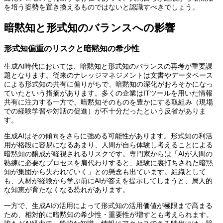
を培う姿勢を置き換えるものではないと認識すべきでしょう。
暗黙知と形式知のバランスへの影響
形式知偏重のリスクと暗黙知の希少性
生成AI時代においては、暗黙知と形式知のバランスの再考が重要課
題となります。従来のナレッジマネジメントは文書やデータベース
による形式知の共有に偏りがちで、暗黙知の深化がおろそかになっ
ていたという指摘があります。多くの企業はITツールを用いた情報
共有に注力する一方で、暗黙知そのものを豊かにする取組み（現場
での経験学習や対話の促進）が不十分だったという反省がありま
す。
生成AIはその傾向をさらに強める可能性があります。形式知の利活
用が格段に容易になるあまり、人間が自ら体験し考えることによる
暗黙知の醸成が軽視されるリスクです。専門家からは「AIが人間の
熟練に必要なプロセスを肩代わりすると、経験に裏打ちされた暗黙
知が集団から失われていく」との懸念も出ています。組織として
も、人材が経験から学ぶ前にAIが答えを提示してしまうと、属人的
な知恵が育たなくなる恐れがあります。
一方で、生成AIの活用によって形式知の活用価値が極限まで高まる
ため、相対的に暗黙知の希少性・重要性が増すとも考えられます。