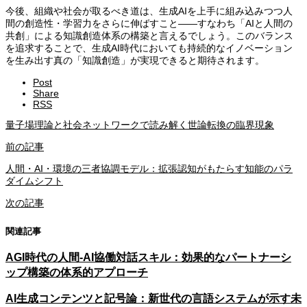
今後、組織や社会が取るべき道は、生成AIを上手に組み込みつつ人
間の創造性・学習力をさらに伸ばすこと――すなわち「AIと人間の
共創」による知識創造体系の構築と言えるでしょう。このバランス
を追求することで、生成AI時代においても持続的なイノベーション
を生み出す真の「知識創造」が実現できると期待されます。
Post
Share
RSS
量子場理論と社会ネットワークで読み解く世論転換の臨界現象
前の記事
人間・AI・環境の三者協調モデル：拡張認知がもたらす知能のパラ
ダイムシフト
次の記事
関連記事
AGI時代の人間-AI協働対話スキル：効果的なパートナーシ
ップ構築の体系的アプローチ
AI生成コンテンツと記号論：新世代の言語システムが示す未