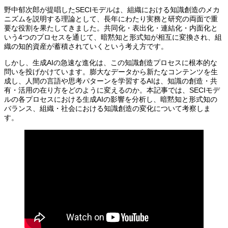
野中郁次郎が提唱したSECIモデルは、組織における知識創造のメカ
ニズムを説明する理論として、長年にわたり実務と研究の両面で重
要な役割を果たしてきました。共同化・表出化・連結化・内面化と
いう4つのプロセスを通じて、暗黙知と形式知が相互に変換され、組
織の知的資産が蓄積されていくという考え方です。
しかし、生成AIの急速な進化は、この知識創造プロセスに根本的な
問いを投げかけています。膨大なデータから新たなコンテンツを生
成し、人間の言語や思考パターンを学習するAIは、知識の創造・共
有・活用の在り方をどのように変えるのか。本記事では、SECIモデ
ルの各プロセスにおける生成AIの影響を分析し、暗黙知と形式知の
バランス、組織・社会における知識創造の変化について考察しま
す。