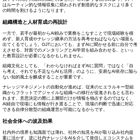
はルーティン的な情報収集に煩わされず創造的なタスクにより多く
の時間を割けるようになります。
組織構造と人材育成の再設計
一方で、若手が最初からAI頼みで業務をこなすことで現場経験を積
めず、新人育成やナレッジ継承の方法を再考せねばならない場面も
出てくるでしょう。OJTにおいても、まずAIに聞かせる前に自分で考
えさせる、対面でのメンタリングとAI学習を組み合わせる、といっ
た教育設計が必要になるかもしれません。
組織文化としても、「わからなければまずAIに質問」ではなく「自
ら考え、それでも不足ならAIも活用」のように、安易なAI依存に陥ら
ない知的風土を醸成することが重要です。
ナレッジマネジメントの自動化が進めば、従来のヒエラルキー型組
織からフラットでアジャイルな組織への移行が促進されるとも言わ
れます。意思決定の際に上層部だけが情報を独占するのではなく、
AI経由で現場にも情報が行き渡ることで、現場の判断で迅速に対応
できる自律分散型の組織運営が可能になるからです。
社会全体への波及効果
社内外の境界も知識面では薄れ、社外の知見をAIが取り込み社内提
案に活かす、逆に社内ナレッジをAIを介して発信しエコシステムを