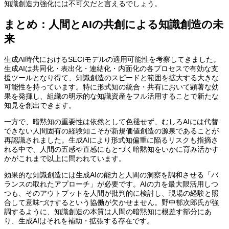
知識創造力強化には不可欠だと言えるでしょう。
まとめ：人間とAIの共創による知識創造の未
来
生成AI時代におけるSECIモデルの適用可能性を考察してきました。
生成AIは共同化・表出化・連結化・内面化の各プロセスで有効な支
援ツールとなり得て、知識創造のスピードと範囲を拡大する大きな
可能性を持っています。特に形式知の統合・共有において顕著な効
果を発揮し、組織の明示的な知識資産をフル活用することで新たな
知見を創出できます。
一方で、暗黙知の重要性は依然として色褪せず、むしろAIには代替
できない人間固有の経験知こそが新規価値創造の源泉であることが
再認識されました。生成AIにより形式知偏重に陥るリスクも指摘さ
れる中で、人間の五感や直感にもとづく暗黙知をいかに育み活かす
かがこれまで以上に問われています。
効果的な知識創造には生成AIの能力と人間の洞察を調和させる「バ
ランスの取れたアプローチ」が必要です。AIの力を最大限活用しつ
つも、そのアウトプットを人間が批判的に検討し、現場の経験と照
合して意味づけするという協働が欠かせません。野中郁次郎氏が強
調するように、知識創造の本質は人間の暗黙知に根差す部分にあ
り、生成AIはそれを補助・拡張する存在です。