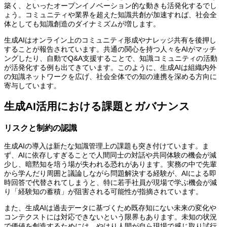
築く、といったオープンイノベーション的な動きも活発化するでし
ょう。コミュニティや業界を超えた知識共創が加速すれば、社会全
体としても知識創造のダイナミズムが増します。
生成AIはオンライン上のコミュニティ形成やナレッジ共有を後押し
することが報告されています。共通の関心を持つ人々をAIがマッチ
ングしたり、自動でQ&A支援することで、知識コミュニティの活動
が活発化する例も出てきています。このように、生成AIは組織内外
の知識ネットワークを広げ、社会全体での知の連携を深める方向に
寄与しています。
生成AI活用における課題とガバナンス
リスクと制約の認識
生成AIの導入は新たな知識管理上の課題も突き付けています。ま
ず、AIに依存しすぎることで人間同士の対話や共同体験の機会が減
少し、暗黙知を培う場が失われる恐れがあります。実務の中で先輩
から学んだり周囲と議論しながら問題解決する経験が、AIによる即
時回答で代替されてしまうと、特に若手社員が現場で学ぶ機会が減
り「経験知の蓄積」が阻害される可能性が指摘されています。
また、生成AIは過去データに基づくため既存知にない未来の変化や
コンテクストには対応できないという限界もあります。未知の状況
で価値を創造するためには、やはり人間が自ら現場で感じ取り試行