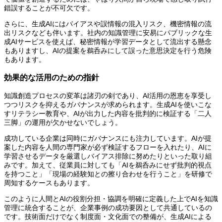
錯誤することが不可欠です。
さらに、生成AIにはバイアスや誤情報の混入リスク、機密情報の流
出リスクなども伴います。社内の知識管理に安易にパブリックな生
成AIサービスを使えば、秘密情報が学習データとして流出する懸念
もありますし、AIの提案を鵜呑みにして誤った意思決定を行う危険
もあります。
効果的な活用のための指針
知識創造プロセスの変革は諸刃の剣であり、AI活用の恩恵を享受し
つつリスクを抑えるガバナンスが求められます。生成AIを使いこな
すリテラシー教育や、AIが出力した内容を批判的に検証する「二人
三脚」の運用が欠かせないでしょう。
成功している企業は同時にガバナンスにも注力しています。AIが提
案した内容を人間の専門家が必ず検証するフローを入れたり、AIに
学習させるデータを厳選しバイアス排除に努めたりといった取り組
みです。加えて、従業員に対しても「AIを鵜呑みにせず批判的視点
を持つこと」「現場の経験知との擦り合わせを行うこと」を研修で
周知するケースもあります。
このように人間とAIの役割分担・協調を明確に定義した上でAIを知識
管理に統合することが、企業事例の成功要因として共通しているの
です。技術面だけでなく制度面・文化面での整備が、生成AIによる