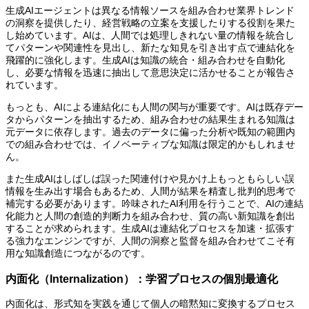
生成AIエージェントは異なる情報ソースを組み合わせ業界トレンド
の洞察を提供したり、経営戦略の立案を支援したりする役割を果た
し始めています。AIは、人間では処理しきれない量の情報を統合し
てパターンや関連性を見出し、新たな知見を引き出す点で連結化を
飛躍的に強化します。生成AIは知識の統合・組み合わせを自動化
し、必要な情報を迅速に抽出して意思決定に活かせることが報告さ
れています。
もっとも、AIによる連結化にも人間の関与が重要です。AIは既存デー
タからパターンを抽出するため、組み合わせの結果生まれる知識は
元データに依存します。過去のデータに偏った分析や既知の範囲内
での組み合わせでは、イノベーティブな知識は限定的かもしれませ
ん。
また生成AIはしばしば誤った関連付けや見かけ上もっともらしい誤
情報を生み出す場合もあるため、人間が結果を精査し批判的思考で
補完する必要があります。吟味されたAI利用を行うことで、AIの連結
化能力と人間の創造的判断力を組み合わせ、質の高い新知識を創出
することが求められます。生成AIは連結化プロセスを加速・拡張す
る強力なエンジンですが、人間の洞察と監督を組み合わせてこそ有
用な知識創造につながるのです。
内面化（Internalization）：学習プロセスの個別最適化
内面化は、形式知を実践を通じて個人の暗黙知に変換するプロセス