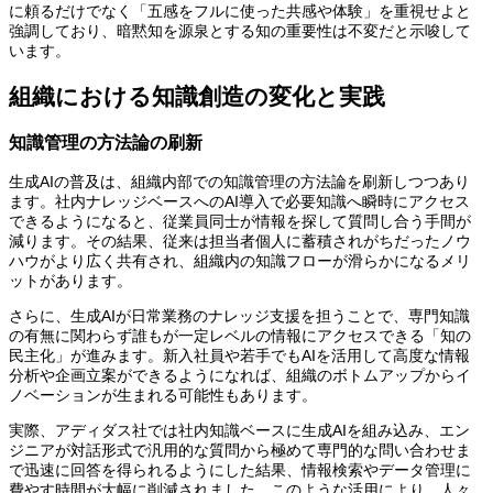
に頼るだけでなく「五感をフルに使った共感や体験」を重視せよと
強調しており、暗黙知を源泉とする知の重要性は不変だと示唆して
います。
組織における知識創造の変化と実践
知識管理の方法論の刷新
生成AIの普及は、組織内部での知識管理の方法論を刷新しつつあり
ます。社内ナレッジベースへのAI導入で必要知識へ瞬時にアクセス
できるようになると、従業員同士が情報を探して質問し合う手間が
減ります。その結果、従来は担当者個人に蓄積されがちだったノウ
ハウがより広く共有され、組織内の知識フローが滑らかになるメリ
ットがあります。
さらに、生成AIが日常業務のナレッジ支援を担うことで、専門知識
の有無に関わらず誰もが一定レベルの情報にアクセスできる「知の
民主化」が進みます。新入社員や若手でもAIを活用して高度な情報
分析や企画立案ができるようになれば、組織のボトムアップからイ
ノベーションが生まれる可能性もあります。
実際、アディダス社では社内知識ベースに生成AIを組み込み、エン
ジニアが対話形式で汎用的な質問から極めて専門的な問い合わせま
で迅速に回答を得られるようにした結果、情報検索やデータ管理に
費やす時間が大幅に削減されました。このような活用により、人々