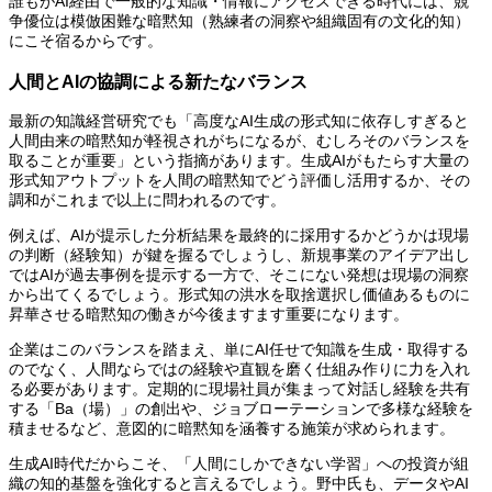
誰もがAI経由で一般的な知識・情報にアクセスできる時代には、競
争優位は模倣困難な暗黙知（熟練者の洞察や組織固有の文化的知）
にこそ宿るからです。
人間とAIの協調による新たなバランス
最新の知識経営研究でも「高度なAI生成の形式知に依存しすぎると
人間由来の暗黙知が軽視されがちになるが、むしろそのバランスを
取ることが重要」という指摘があります。生成AIがもたらす大量の
形式知アウトプットを人間の暗黙知でどう評価し活用するか、その
調和がこれまで以上に問われるのです。
例えば、AIが提示した分析結果を最終的に採用するかどうかは現場
の判断（経験知）が鍵を握るでしょうし、新規事業のアイデア出し
ではAIが過去事例を提示する一方で、そこにない発想は現場の洞察
から出てくるでしょう。形式知の洪水を取捨選択し価値あるものに
昇華させる暗黙知の働きが今後ますます重要になります。
企業はこのバランスを踏まえ、単にAI任せで知識を生成・取得する
のでなく、人間ならではの経験や直観を磨く仕組み作りに力を入れ
る必要があります。定期的に現場社員が集まって対話し経験を共有
する「Ba（場）」の創出や、ジョブローテーションで多様な経験を
積ませるなど、意図的に暗黙知を涵養する施策が求められます。
生成AI時代だからこそ、「人間にしかできない学習」への投資が組
織の知的基盤を強化すると言えるでしょう。野中氏も、データやAI