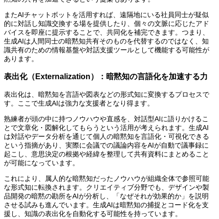
またAIチャットボットを活用すれば、遠隔地にいる社員同士が疑似
的に対話し知識交換する場を提供したり、個々の文脈に応じたアド
バイスを即座に提示することで、共同化を補完できます。つまり、
生成AIは人間同士の暗黙知共有そのものを代替するのではなく、知
識共有のための情報基盤や対話支援ツールとして機能する可能性が
あります。
表出化（Externalization）：暗黙知の言語化を加速する力
表出化は、暗黙知を言語や図表などの形式知に変換するプロセスで
す。ここで生成AIは強力な支援者となり得ます。
熟練者が頭の中に持つノウハウや直感を、対話型AIに語りかけるこ
とで文章化・図解化してもらうという活用が考えられます。生成AI
は対話やデータ分析を通じて個人の暗黙知を言語化・可視化できる
という指摘があり、実際に会議での議論内容をAIが自動で議事録に
起こし、意思決定の根拠や経緯を整理して共有資料にまとめること
が可能になっています。
これにより、属人的な暗黙知だったノウハウが組織全体で参照可能
な形式知に転換されます。クリエイティブ分野でも、デザインや製
品開発の暗黙の勘所をAIが分析し、「なぜそれが効果的か」を説明
させる試みも進んでいます。生成AIは暗黙知の捕捉とコード化を支
援し、知識の表出化を自動化する可能性を持っています。