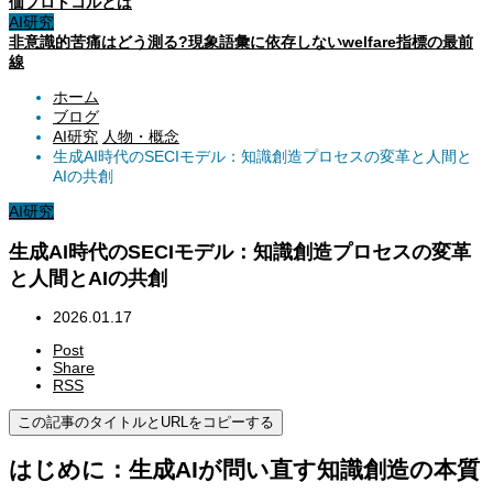
価プロトコルとは
AI研究
非意識的苦痛はどう測る?現象語彙に依存しないwelfare指標の最前
線
ホーム
ブログ
AI研究
人物・概念
生成AI時代のSECIモデル：知識創造プロセスの変革と人間と
AIの共創
AI研究
生成AI時代のSECIモデル：知識創造プロセスの変革
と人間とAIの共創
2026.01.17
Post
Share
RSS
この記事のタイトルとURLをコピーする
はじめに：生成AIが問い直す知識創造の本質