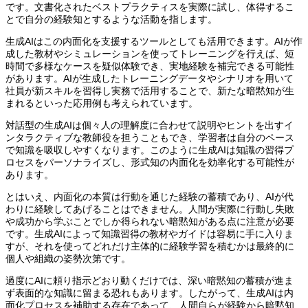
です。文書化されたベストプラクティスを実際に試し、体得するこ
とで自分の経験知とするような活動を指します。
生成AIはこの内面化を支援するツールとしても活用できます。AIが作
成した教材やシミュレーションを使ってトレーニングを行えば、短
時間で多様なケースを疑似体験でき、実地経験を補完できる可能性
があります。AIが生成したトレーニングデータやシナリオを用いて
社員が新スキルを習得し実務で活用することで、新たな暗黙知が生
まれるといった応用例も考えられています。
対話型の生成AIは個々人の理解度に合わせて説明やヒントを出すイ
ンタラクティブな教師役を担うこともでき、学習者は自分のペース
で知識を吸収しやすくなります。このように生成AIは知識の習得プ
ロセスをパーソナライズし、形式知の内面化を効率化する可能性が
あります。
とはいえ、内面化の本質は行動を通じた経験の蓄積であり、AIが代
わりに経験してあげることはできません。人間が実際に行動し失敗
や成功から学ぶことでしか得られない暗黙知がある点に注意が必要
です。生成AIによって知識習得の教材やガイドは容易に手に入りま
すが、それを使ってどれだけ主体的に経験学習を積むかは最終的に
個人や組織の姿勢次第です。
過度にAIに頼り指示どおり動くだけでは、深い暗黙知の蓄積が進ま
ず表面的な知識に留まる恐れもあります。したがって、生成AIは内
面化プロセスを補助する存在であって、人間自らが経験から暗黙知