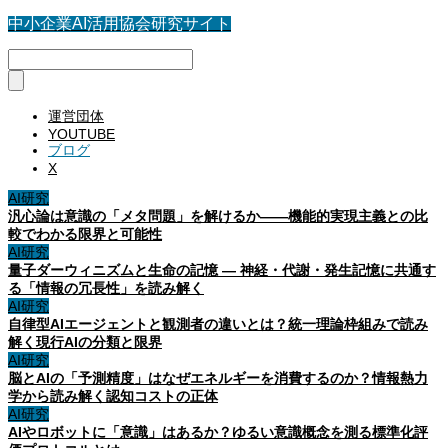
中小企業AI活用協会研究サイト
運営団体
YOUTUBE
ブログ
X
AI研究
汎心論は意識の「メタ問題」を解けるか——機能的実現主義との比
較でわかる限界と可能性
AI研究
量子ダーウィニズムと生命の記憶 ― 神経・代謝・発生記憶に共通す
る「情報の冗長性」を読み解く
AI研究
自律型AIエージェントと観測者の違いとは？統一理論枠組みで読み
解く現行AIの分類と限界
AI研究
脳とAIの「予測精度」はなぜエネルギーを消費するのか？情報熱力
学から読み解く認知コストの正体
AI研究
AIやロボットに「意識」はあるか？ゆるい意識概念を測る標準化評