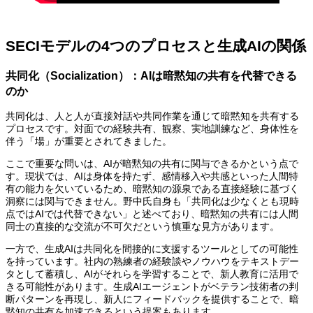
SECIモデルの4つのプロセスと生成AIの関係
共同化（Socialization）：AIは暗黙知の共有を代替できる
のか
共同化は、人と人が直接対話や共同作業を通じて暗黙知を共有する
プロセスです。対面での経験共有、観察、実地訓練など、身体性を
伴う「場」が重要とされてきました。
ここで重要な問いは、AIが暗黙知の共有に関与できるかという点で
す。現状では、AIは身体を持たず、感情移入や共感といった人間特
有の能力を欠いているため、暗黙知の源泉である直接経験に基づく
洞察には関与できません。野中氏自身も「共同化は少なくとも現時
点ではAIでは代替できない」と述べており、暗黙知の共有には人間
同士の直接的な交流が不可欠だという慎重な見方があります。
一方で、生成AIは共同化を間接的に支援するツールとしての可能性
を持っています。社内の熟練者の経験談やノウハウをテキストデー
タとして蓄積し、AIがそれらを学習することで、新人教育に活用で
きる可能性があります。生成AIエージェントがベテラン技術者の判
断パターンを再現し、新人にフィードバックを提供することで、暗
黙知の共有を加速できるという提案もあります。