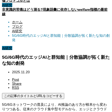
価プロトコルとは
AI研究
非意識的苦痛はどう測る?現象語彙に依存しないwelfare指標の最前
線
ホーム
ブログ
AI研究
5G/6G時代のエッジAIと群知能｜分散協調が拓く新たな知の創
発
AI研究
5G/6G時代のエッジAIと群知能｜分散協調が拓く新た
な知の創発
2025.11.20
Post
Share
RSS
この記事のタイトルとURLをコピーする
5G/6Gネットワークの普及により、AI推論のあり方が根本から変わ
りつつある。従来のクラウド集中型モデルから、エッジとクラウド