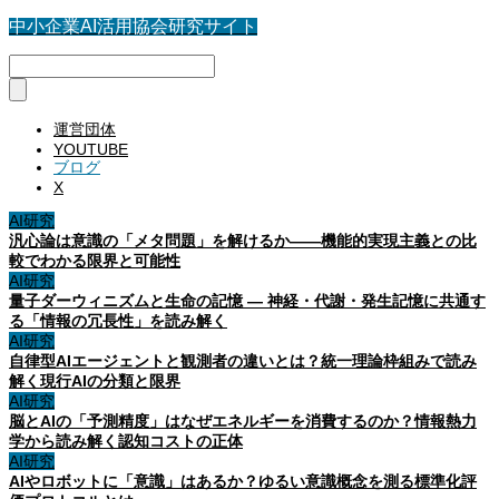
中小企業AI活用協会研究サイト
運営団体
YOUTUBE
ブログ
X
AI研究
汎心論は意識の「メタ問題」を解けるか——機能的実現主義との比
較でわかる限界と可能性
AI研究
量子ダーウィニズムと生命の記憶 ― 神経・代謝・発生記憶に共通す
る「情報の冗長性」を読み解く
AI研究
自律型AIエージェントと観測者の違いとは？統一理論枠組みで読み
解く現行AIの分類と限界
AI研究
脳とAIの「予測精度」はなぜエネルギーを消費するのか？情報熱力
学から読み解く認知コストの正体
AI研究
AIやロボットに「意識」はあるか？ゆるい意識概念を測る標準化評