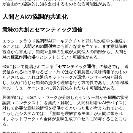
が自由かつ協調的に知を創出するものとなる可能性がある。
人間とAIの協調的共進化
意味の共創とセマンティック通信
エッジ・クラウド協調型AIアーキテクチャと群知能の哲学を接続す
ることは、
人間とAIの関係性
にも新たな光を当てる。まず意味論的
観点から言えば、知識や意味の生成が人間個人の内部から、人間と
AIの
相互作用の場
へとシフトしていく可能性がある。
6Gにおいて提唱されている「
セマンティック通信
」の概念では、送
受信されるのは単なるビット列ではなく有意義な意味情報そのもの
だとされる。これは通信ネットワークが環境センサーやAIと融合
し、状況に応じた知識の提供や理解を行う方向性であり、人間-機械
間のコミュニケーションに質的変化をもたらす可能性がある。
具体的には、6Gネットワークが分散したセンサー群から周囲の状況
認識（コンテクスト）を集約・解釈し、人間利用者やAIデバイスに
対して必要な意味的情報を提供するといった形が考えられている。
こうしたシステムでは、「意味を理解する主体」が人間に限られ
ず、ネットワーク＋AI全体が意味生成プロセスに関与することにな
る。