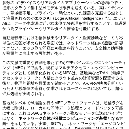
多数のIoTデバイスやリアルタイムアプリケーションの急増に伴い、
従来のクラウド集中型AIモデルは限界を迎えている。高レイテンシ
ー、帯域幅不足、プライバシー懸念といった課題を克服する鍵とし
て注目されるのが
エッジAI
（Edge Artificial Intelligence）だ。エッジ
AIは、データ生成源に近い端末側でAI処理を実行することで、低遅延
かつ高プライバシーなリアルタイム推論を可能にする。
自動運転車における物体検出やリアルタイム医療診断など、ミリ秒
単位の応答が求められる場面では、ネットワーク経由の遅延は許容
できない。エッジ側で即座にAI推論を行うことで、安全性と効率性
が飛躍的に向上する可能性がある。
この文脈で重要な役割を果たすのが**モバイルエッジコンピューティ
ング（MEC）**である。現在はマルチアクセス・エッジコンピュー
ティングとして標準化されているMECは、基地局などRAN（無線ア
クセスネットワーク）内部にクラウド並みの計算資源を配置する技
術だ。物理的距離を極限まで縮めることで、AR/VRや映像分析とい
ったミリ秒単位の応答が要求されるユースケースにおいても、超低
遅延処理が実現される。
基地局レベルでAI推論を行うMECプラットフォームは、通信ラグを
大幅に削減し、ローカルな即時データ処理とフィードバックを可能
にする。これは5G/6Gネットワークが単なるデータ伝送のパイプで
はなく、
ネットワーク自体が分散コンピューティング基盤
となる方
向性を示している。実際、6Gでは、ネットワークが「エッジコンピ
ューティングの知的結合組織」となり、RAN内部にAIを組み込んで