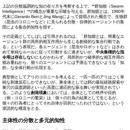
上記の分散協調的な知の在り方を考察する上で、**群知能（Swarm
Intelligence）**の概念が重要な示唆を与える。群知能とは、1980年
代末にGerardo BeniとJing Wangによって提唱された概念で、生物群
（昆虫のコロニーなど）に見られる分散・自律的エージェントの集
団による集合的知性を指す。
その定義としてしばしば引用されるのは、「群知能とは、簡素なエ
ージェント群の局所的相互作用から生じる創発的な集合行動であ
る」という表現だ。各エージェント（昆虫やロボットなど）はきわ
めて単純なルールに従って行動するに過ぎないが、
中央集権的な指
令塔は存在しない
にもかかわらず、局所的かつ確率的な相互作用の
積み重ねから、個々のエージェントには予測もできないような「知
的」な全体行動が出現する。
典型例としてアリのコロニーを考えると、一匹一匹のアリはごく単
純な刺激反応しかできないが、巣全体としては餌の最短経路探索や
巣穴の温度調節といった高度に適応的な振る舞いが実現されてい
る。このような
創発現象
においては、全体としての秩序や目的
（例：コロニーの繁栄）は「個々の行為の結果として生じるが、
個々の行為者にとってそれ自体が目的だったわけではない」という
逆説的な構造をとる。
主体性の分散と多元的知性