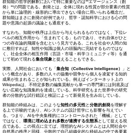
群知能の哲学的解釈において特に重要なのは**エマージェンス（創
発）**の問題である。創発とは、全体に現れる性質が部分要素の性質
から単に論理的・線形的に導出できない場合に用いられる概念だ。
群知能はまさに創発の好例であり、哲学・認知科学における心の問
題や意識の起源の議論とも通底する。
すなわち、知能や秩序は上位から与えられるものではなく、下位レ
ベルの相互作用から「生まれてくる」ものであり、それ自体がひと
つの存在論的飛躍を含むという見方である。これを社会や人間の知
に敷衍すれば、知性や知識は個人の頭脳内に完結するものではな
く、社会全体の相互作用（言語・市場・科学コミュニティ等）を通
じて初めて現れる
集合現象
と捉えることもできる。
実際、人間社会においても「
集合知（Collective Intelligence）
」と
いう概念があり、多数の人々の協働や競争から個人を凌駕する知的
成果が生まれることが知られている。例えばインターネット上の
Wikipediaは、不特定多数の編集貢献から単一の専門家には到底及ば
ない広範な知識集約を達成している。科学研究もまた世界中の研究
者の分散的な試行錯誤と検証によって新発見を生み出している。
群知能の枠組みは、このような
知性の多元性
と
分散的創発
を理解す
る上で示唆的であり、AIシステムの設計哲学にも影響を与えてい
る。つまり、AIを中央集権的にコントロールされた「機械」として
ではなく、
環境に埋め込まれ多数が連携する生態系
として捉える視
点である。この視点に立てば、理想的なAIシステムとは人間社会や
自然界の秩序と同様、分散的で自己組織化的な枠組みの中で各要素