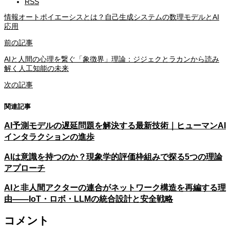
RSS
情報オートポイエーシスとは？自己生成システムの数理モデルとAI
応用
前の記事
AIと人間の心理を繋ぐ「象徴界」理論：ジジェクとラカンから読み
解く人工知能の未来
次の記事
関連記事
AI予測モデルの遅延問題を解決する最新技術｜ヒューマンAI
インタラクションの進歩
AIは意識を持つのか？現象学的評価枠組みで探る5つの理論
アプローチ
AIと非人間アクターの連合がネットワーク構造を再編する理
由——IoT・ロボ・LLMの統合設計と安全戦略
コメント