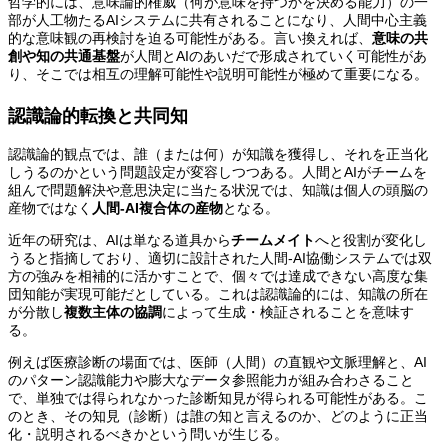
哲学的には、意味論的権威（何が意味を持つかを決める能力）の一
部が人工物たるAIシステムに共有されることになり、人間中心主義
的な意味観の再検討を迫る可能性がある。言い換えれば、
意味の共
創や知の共通基盤
が人間とAIのあいだで形成されていく可能性があ
り、そこでは相互の理解可能性や説明可能性が極めて重要になる。
認識論的転換と共同知
認識論的観点では、誰（または何）が知識を獲得し、それを正当化
しうるのかという問題設定が変容しつつある。人間とAIがチームを
組んで問題解決や意思決定に当たる状況では、知識は個人の頭脳の
産物ではなく
人間-AI複合体の産物
となる。
近年の研究は、AIは単なる道具から
チームメイト
へと役割が変化し
うると指摘しており、適切に設計された人間-AI協働システムでは双
方の強みを相補的に活かすことで、個々では達成できない高度な集
団知能が実現可能だとしている。これは認識論的には、知識の所在
が分散し
複数主体の協調
によって生成・検証されることを意味す
る。
例えば医療診断の場面では、医師（人間）の直観や文脈理解と、AI
のパターン認識能力や膨大なデータ参照能力が組み合わさること
で、単独では得られなかった診断知見が得られる可能性がある。こ
のとき、その知見（診断）は誰の知と言えるのか、どのように正当
化・説明されるべきかという問いが生じる。