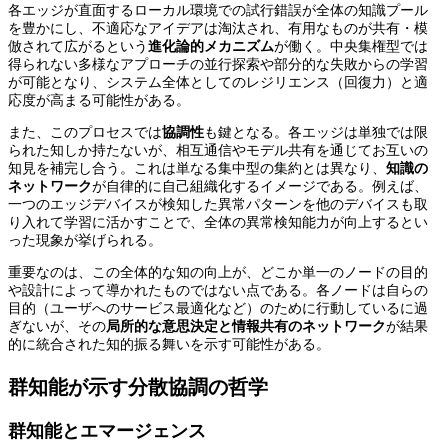
各エッジが直面するローカル環境での試行錯誤が全体の知識プール
を豊かにし、不適応なアイデアは淘汰され、有用なものが共有・模
倣されて広がるという
進化論的メカニズム
が働く。中央集権型では
得られない多様なアプローチの並行探索や部分的な失敗からの学習
が可能となり、システム全体としてのレジリエンス（回復力）と適
応度が高まる可能性がある。
また、このプロセスでは
協調性
も鍵となる。各エッジは単独では限
られた知しか持たないが、相互通信やモデル共有を通じてお互いの
知見を補完し合う。これは単なる集中型の集約とは異なり、
知識の
ネットワーク
が自律的に自己組織化するイメージである。例えば、
一つのエッジデバイスが検知した異常パターンを他のデバイスも取
り入れて学習に活かすことで、全体の異常検知能力が向上するとい
った現象が挙げられる。
重要なのは、この全体的な知の向上が、どこか単一のノードの目的
や設計によって導かれたものではない点である。各ノードは自らの
目的（ユーザへのサービス最適化など）のために行動しているに過
ぎないが、その
局所的な意思決定と情報共有のネットワーク
が結果
的に統合された知的振る舞いを示す可能性がある。
群知能が示す分散協調の哲学
群知能とエマージェンス