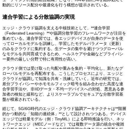
動的にリソース配分や最適化を行う構想が提示されている。
連合学習による分散協調の実現
エッジ・クラウド協調を支える中核技術として、**連合学習
（Federated Learning）**や協調分散学習のフレームワークが注目を
集めている。連合学習では、各エッジデバイスが自身のデータを使
ってローカルモデルを訓練し、学習したモデルパラメータ（更新）
のみをクラウドに集約する。生データの集中を避けつつグローバル
なモデルを共同育成できるため、ヘルスケアや金融などプライバシ
ー要件の厳しい分野で特に有用性が高い。
クラウド側では受け取った勾配や重みを集約・平均化し、新たなグ
ローバルモデルを再配布する。こうしたプロセスにより、エッジと
クラウドが協調して知識を共有・洗練していく。近年の研究では、
差分プライバシーやホモモルフィック暗号を組み合わせた高度な連
合学習手法や、非IIDデータ・不均一デバイスへの対処、悪意ある参
加者の検知と緩和など、よりスケーラブルでセキュアな分散学習基
盤が模索されている。
総じて、5G/6G時代のエッジ・クラウド協調アーキテクチャは**階層
的かつ動的な「知能の連続体」**として設計されつつある。デバイス
エッジでは軽量モデル（例：TinyML）による即時推論を行い、ネッ
トワークエッジ（MECノードなど）では複数データ源の統合や複雑