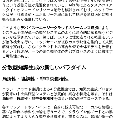
な分析を担当し、クラウドでは大規模学習や全体モデルの更新を行
うという役割分担が最適化されている。AI制御によるタスクのリア
ルタイムオフロードやリソース配分も検討されており、ネットワー
ク状況・計算負荷・エネルギー効率に応じて処理を適材適所に割り
振る仕組みが発展している。
このような
デバイス〜エッジ〜クラウドのシームレス連携
により、
システム全体が単一の知的システムのように適応的に振る舞うビジ
ョンが提示されている。例えば、カメラに埋め込まれた軽量モデル
が物体検出を行い、エッジサーバが複数カメラ映像を集約して人流
解析を実施し、さらにクラウド上の連合学習で全体モデルを改善す
るという協調が、一つの統合知能体の内部プロセスのように機能す
る可能性がある。
分散型知識生成の新しいパラダイム
局所性・協調性・非中央集権性
エッジ・クラウド協調によるAI分散推論では、知識の生成プロセス
が従来の中央集権型システムとは質的に異なる特徴を示す。それは
局所性
・
協調性
・
非中央集権性
を備えた知の創発プロセスである。
各エッジノードやデバイスは、自身に観測可能なローカルな情報に
基づき独自の学習や推論を行う一方で、クラウドや他ノードとの協
調によってより大きな知見を形成する。重要なのは、知識が単一の