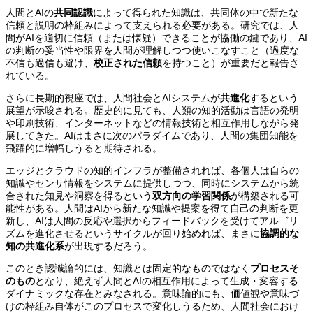
人間とAIの
共同認識
によって得られた知識は、共同体の中で新たな
信頼と説明の枠組みによって支えられる必要がある。研究では、人
間がAIを適切に信頼（または懐疑）できることが協働の鍵であり、AI
の判断の妥当性や限界を人間が理解しつつ使いこなすこと（過度な
不信も過信も避け、
校正された信頼
を持つこと）が重要だと報告さ
れている。
さらに長期的視座では、人間社会とAIシステムが
共進化
するという
展望が示唆される。歴史的に見ても、人類の知的活動は言語の発明
や印刷技術、インターネットなどの情報技術と相互作用しながら発
展してきた。AIはまさに次のパラダイムであり、人間の集団知能を
飛躍的に増幅しうると期待される。
エッジとクラウドの知的インフラが整備されれば、各個人は自らの
知識やセンサ情報をシステムに提供しつつ、同時にシステムから統
合された知見や洞察を得るという
双方向の学習関係
が構築される可
能性がある。人間はAIから新たな知識や提案を得て自己の判断を更
新し、AIは人間の反応や選択からフィードバックを受けてアルゴリ
ズムを進化させるというサイクルが回り始めれば、まさに
協調的な
知の共進化系
が出現するだろう。
このとき認識論的には、知識とは固定的なものではなく
プロセスそ
のもの
となり、絶えず人間とAIの相互作用によって生成・変容する
ダイナミックな存在とみなされる。意味論的にも、価値観や意味づ
けの枠組み自体がこのプロセスで変化しうるため、人間社会におけ