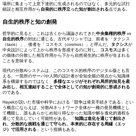
場所に集まって上意下達的に生成されるのではなく、多元的な試行
錯誤と相互作用から
自発的に秩序立った知が創出される
点である。
自生的秩序と知の創発
哲学的に見ると、これは古くから議論されてきた
中央集権的秩序
vs
自生的秩序
の対比に通じる。古代ギリシャでは、前者を「タクシス
（taxis）」、後者を「コスモス（cosmos）」と呼んだ。
タクシス
が
中央設計によって上から秩序を形成するのに対し、
コスモス
は多く
の個体の分散した相互作用から下から自然発生的に秩序が生まれる
ことを意味する。
現代の分散AIシステムは、このコスモス的秩序のデジタル版とも言
える。一箇所のサーバや人間の設計者が全知全能の視点から知識体
系を構築するのではなく、
多様なエッジがそれぞれ局所的知見を産
み出し、相互連結することで全体としての知が創発的に形成される
のである。
Hayekが説いた市場や科学における「競争は発見手続きである」とい
う概念にならえば、分散AIネットワーク全体が一種の発見機構とし
て機能し、誰もあらかじめ知り得なかった知識や解を進化的過程を
通じて見出していく可能性がある。「
知識は進化を通じて創出さ
れ、分散的な挑戦を通じて守られ、本来的に存在する周縁（エッ
ジ）で活用される
」という指摘もある。