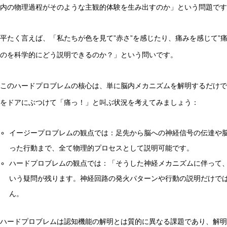
内の物理過程がそのような主観的体験を生み出すのか」という問題です
平たく言えば、「私たちが色を見て”赤さ”を感じたり、痛みを感じて”痛
のを科学的にどう説明できるのか？」という問いです。
非意識的苦痛はどう測る?現象語彙に依存しないwelfare指
このハードプロブレムの核心は、単に脳内メカニズムを解明するだけで
をドアにぶつけて「痛っ！」と叫ぶ状況を考えてみましょう：
イージープロブレムの観点では：足先から脳への神経信号の伝達や
った行動まで、全て物理的プロセスとして説明可能です。
ハードプロブレムの観点では：「そうした神経メカニズムに伴って、
いう疑問が残ります。神経回路の発火パターンや行動の説明だけで
ん。
ハードプロブレムは認知機能の解明とは質的に異なる課題であり、解明