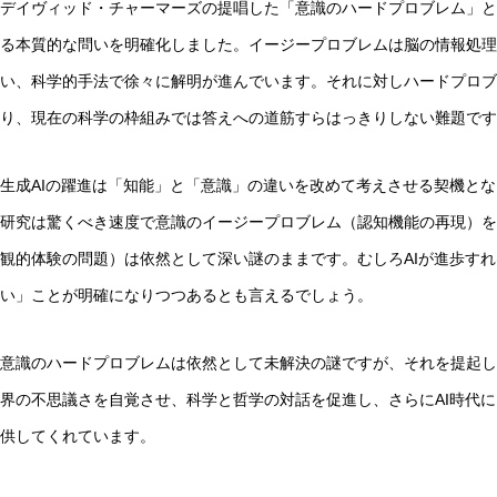
デイヴィッド・チャーマーズの提唱した「意識のハードプロブレム」と
る本質的な問いを明確化しました。イージープロブレムは脳の情報処理
い、科学的手法で徐々に解明が進んでいます。それに対しハードプロブ
り、現在の科学の枠組みでは答えへの道筋すらはっきりしない難題です
生成AIの躍進は「知能」と「意識」の違いを改めて考えさせる契機とな
研究は驚くべき速度で意識のイージープロブレム（認知機能の再現）を
観的体験の問題）は依然として深い謎のままです。むしろAIが進歩す
い」ことが明確になりつつあるとも言えるでしょう。
意識のハードプロブレムは依然として未解決の謎ですが、それを提起し
界の不思議さを自覚させ、科学と哲学の対話を促進し、さらにAI時代
供してくれています。