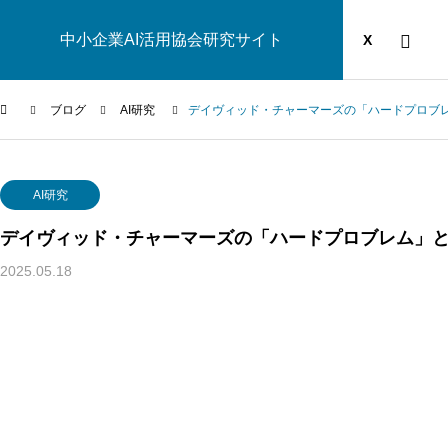
中小企業AI活用協会研究サイト
運営団体
YOUTUBE
ブログ
X
ブログ
AI研究
デイヴィッド・チャーマーズの「ハードプロブ
AI研究
AI研究
デイヴィッド・チャーマーズの「ハードプロブレム」
2025.05.18
汎心論は意識の「メタ問題」を解けるか——機能的実現主