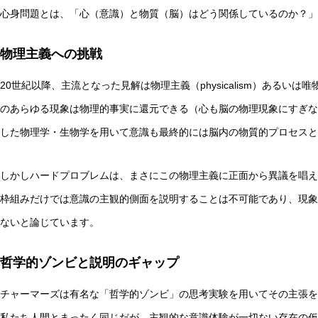
心身問題とは、「心（意識）と物質（脳）はどう関係しているのか？」
物理主義への挑戦
20世紀以降、主流となった見解は物理主義（physicalism）あるいは唯物
のあらゆる現象は物理的事実に還元できる（心も脳の物理現象にすぎな
した物理学・生物学を用いて意識も最終的には脳内の物質的プロセスと
しかしハードプロブレムは、まさにこの物理主義に正面から異議を唱え
枠組みだけでは意識の主観的側面を説明することは不可能であり、現象
ないと論じています。
哲学的ゾンビと説明のギャップ
チャーマーズは有名な「哲学的ゾンビ」の思考実験を用いてその主張を
私たち人間とまったく同じだが、主観的な意識体験が一切ない存在の仮