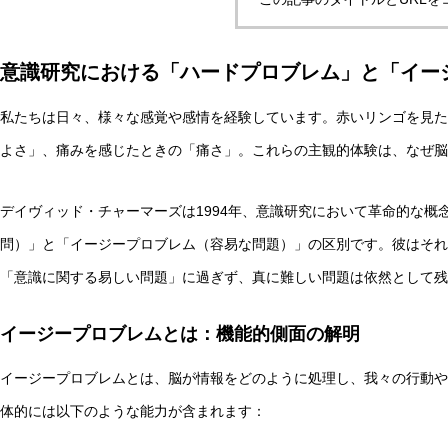
意識研究における「ハードプロブレム」と「イー
自律型AIエージェントと観測者の違いとは？統一理論枠組み
私たちは日々、様々な感覚や感情を経験しています。赤いリンゴを見た
よさ」、痛みを感じたときの「痛さ」。これらの主観的体験は、なぜ脳
AI研究
デイヴィッド・チャーマーズは1994年、意識研究において革命的な概
問）」と「イージープロブレム（容易な問題）」の区別です。彼はそれ
「意識に関する易しい問題」に過ぎず、真に難しい問題は依然として残
イージープロブレムとは：機能的側面の解明
イージープロブレムとは、脳が情報をどのように処理し、我々の行動や
脳とAIの「予測精度」はなぜエネルギーを消費するのか？
体的には以下のような能力が含まれます：