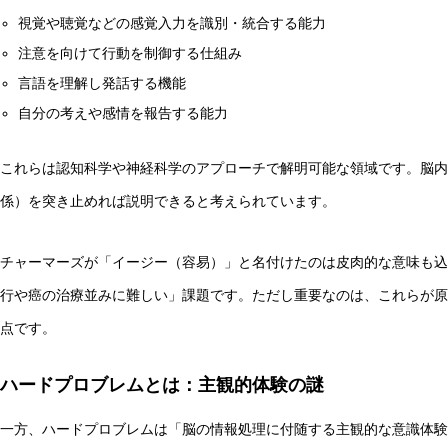
視覚や聴覚などの感覚入力を識別・統合する能力
AI研究
注意を向けて行動を制御する仕組み
言語を理解し発話する機能
自分の考えや感情を報告する能力
これらは認知科学や神経科学のアプローチで解明可能な領域です。脳内
係）を突き止めれば説明できると考えられています。
チャーマーズが「イージー（容易）」と名付けたのは皮肉的な意味も込
AIやロボットに「意識」はあるか？ゆるい意識概念を測る
行や癌の治療並みに難しい」課題です。ただし重要なのは、これらが原
点です。
AI研究
ハードプロブレムとは：主観的体験の謎
一方、ハードプロブレムは「脳の情報処理に付随する主観的な意識体験