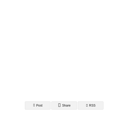
AI研究
エナクティヴィズムで読み解くXAIと
AI研究
Post
Share
RSS