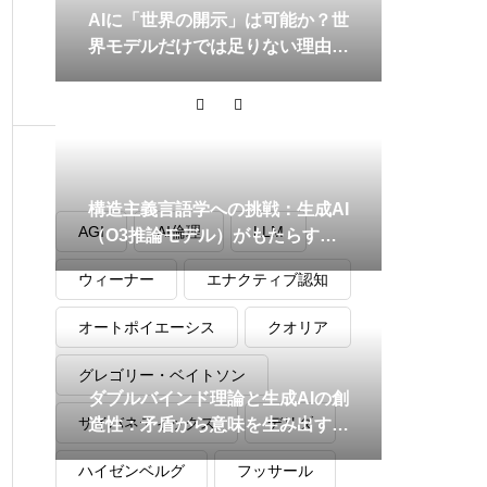
AIに「世界の開示」は可能か？世
界モデルだけでは足りない理由と
成立条件を徹底解説
タグ
構造主義言語学への挑戦：生成AI
AGI
AI倫理
LLM
（O3推論モデル）がもたらす拡
張と展望
ウィーナー
エナクティブ認知
オートポイエーシス
クオリア
グレゴリー・ベイトソン
ダブルバインド理論と生成AIの創
サイバネティックス
デリダ
造性：矛盾から意味を生み出す思
考メカニズム
ハイゼンベルグ
フッサール