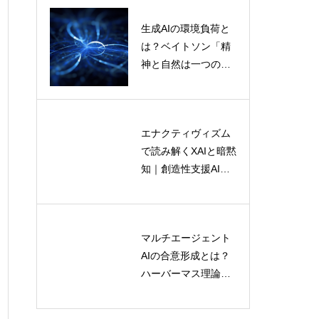
生成AIの環境負荷と
デジタルエコロジー
は？ベイトソン「精
とは？情報空間を生
神と自然は一つのシ
態系として読み解く
ステム」で読み解く
理論と実践
持続可能なAI活用
エナクティヴィズム
AI共生時代の新たな
で読み解くXAIと暗黙
主体性モデル｜生態
知｜創造性支援AIの
学とディープエコロ
設計指針
ジーが示す未来
マルチエージェント
ポストヒューマン記
AIの合意形成とは？
号論とは何か？AI・
ハーバーマス理論と
ロボット・環境が意
認知科学から読み解
味を共同生成する新
く仕組み
理論