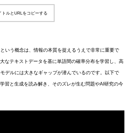
イトルとURLをコピーする
は？ハーバーマス理論と認知科学から読み解く仕組み
」という概念は、情報の本質を捉えるうえで非常に重要で
膨大なテキストデータを基に単語間の確率分布を学習し、高
のモデルには大きなギャップが潜んでいるのです。以下で
の学習と生成を読み解き、そのズレが生む問題やAI研究の今
か——機能的実現主義との比較でわかる限界と可能性