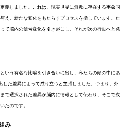
と定義しました。これは、現実世界に無数に存在する事象同
を与え、新たな変化をもたらすプロセスを指しています。た
入って脳内の信号変化を引き起こし、それが次の行動へと発
とは？統一理論枠組みで読み解く現行AIの分類と限界
」という有名な比喩を引き合いに出し、私たちの頭の中にあ
り出した差異によって成り立つと主張しました。つまり、外
くまで選択された差異が脳内に情報として伝わり、そこで次
ていたのです。
組み