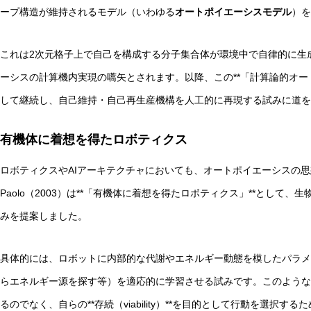
ープ構造が維持されるモデル（いわゆる
オートポイエーシスモデル
）を
これは2次元格子上で自己を構成する分子集合体が環境中で自律的に生
ーシスの計算機内実現の嚆矢とされます。以降、この**「計算論的オー
して継続し、自己維持・自己再生産機構を人工的に再現する試みに道を
有機体に着想を得たロボティクス
ロボティクスやAIアーキテクチャにおいても、オートポイエーシスの思
Paolo（2003）は**「有機体に着想を得たロボティクス」**とし
みを提案しました。
具体的には、ロボットに内部的な代謝やエネルギー動態を模したパラメ
らエネルギー源を探す等）を適応的に学習させる試みです。このような
るのでなく、自らの**存続（viability）**を目的として行動を選