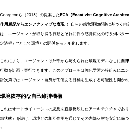
Georgeonら（2013）の提案した
ECA（Enactivist Cognitive
作用履歴からエンアクティブな表現
（=自らの感覚運動経験に基づく内
は、エージェントが取り得る行動とそれに伴う感覚変化の時系列パターンを
定過程）**として環境との関係をモデル化します。
これにより、エージェントは外部から与えられた環境モデルなしに
自律
行動を計画・実行できます。このアプローチは強化学習の枠組みにエン
計次第ではエージェント自身が価値ある目標を生成する可能性も開かれ
環境依存的な自己維持機構
これはオートポイエーシスの思想を直接反映したアーキテクチャであり
部状態）を設け、環境との相互作用を通じてその内部状態を安定に保つ
す。