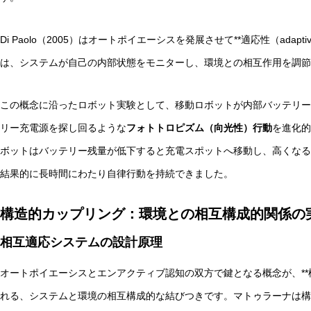
Di Paolo（2005）はオートポイエーシスを発展させて**適応性（adap
は、システムが自己の内部状態をモニターし、環境との相互作用を調節
この概念に沿ったロボット実験として、移動ロボットが内部バッテリー
リー充電源を探し回るような
フォトトロピズム（向光性）行動
を進化的
ボットはバッテリー残量が低下すると充電スポットへ移動し、高くなる
結果的に長時間にわたり自律行動を持続できました。
構造的カップリング：環境との相互構成的関係の
相互適応システムの設計原理
オートポイエーシスとエンアクティブ認知の双方で鍵となる概念が、**構造的カップ
れる、システムと環境の相互構成的な結びつきです。マトゥラーナは構