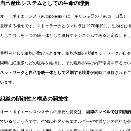
自己産出システムとしての生命の理解
オートポイエーシス（autopoiesis）は、ギリシャ語の「auto（自己
意味する概念です。マトゥラーナとヴァレラは1970年代に、生物とは
として自己を一つの統一体として維持するシステムであると定義しまし
抽象語に残る「感覚の痕跡」とは？言語モデルと感覚モデ
典型例として細胞が挙げられます。細胞内部の代謝ネットワークが自身
同時に細胞膜などの境界を維持し、その境界が再び内部環境を守るとい
ネットワーク
と
自己を統一体として区別する境界
が同時に維持されるこ
います。
組織の閉鎖性と構造の開放性
オートポイエーシスシステムの重要な特徴は、
組織のレベルでは閉鎖的
ている
という点です。生物は外界からエネルギーや物質などの原料を必