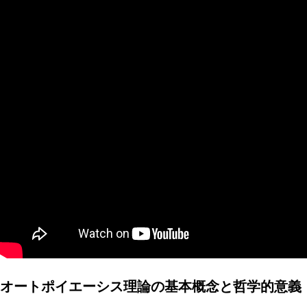
AI研究
環世界(Umwelt)は量子力学でどう説明できるか？関係論
AI研究
オートポイエーシス理論の基本概念と哲学的意義