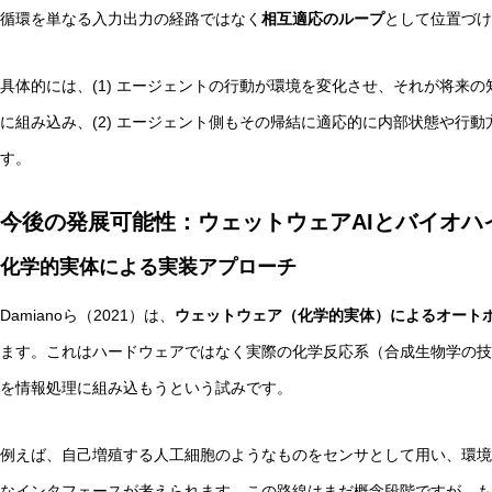
循環を単なる入力出力の経路ではなく
相互適応のループ
として位置づけ
具体的には、(1) エージェントの行動が環境を変化させ、それが将来
に組み込み、(2) エージェント側もその帰結に適応的に内部状態や行
す。
今後の発展可能性：ウェットウェアAIとバイオハ
化学的実体による実装アプローチ
Damianoら（2021）は、
ウェットウェア（化学的実体）によるオートポ
ます。これはハードウェアではなく実際の化学反応系（合成生物学の技
を情報処理に組み込もうという試みです。
例えば、自己増殖する人工細胞のようなものをセンサとして用い、環境
なインタフェースが考えられます。この路線はまだ概念段階ですが、も