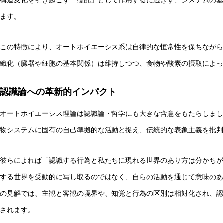
構造変化を引き起こす「攪乱」として作用するに過ぎず、システムの基
ます。
この特徴により、オートポイエーシス系は自律的な恒常性を保ちながら
織化（臓器や細胞の基本関係）は維持しつつ、食物や酸素の摂取によっ
認識論への革新的インパクト
オートポイエーシス理論は認識論・哲学にも大きな含意をもたらしまし
物システムに固有の自己準拠的な活動と捉え、伝統的な表象主義を批判
彼らによれば「認識する行為と私たちに現れる世界のあり方は分かちが
する世界を受動的に写し取るのではなく、自らの活動を通じて意味のある世界
の見解では、主観と客観の境界や、知覚と行為の区別は相対化され、認
されます。