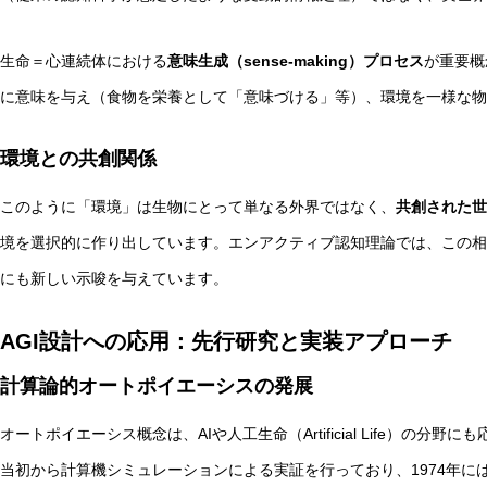
生命＝心連続体における
意味生成（sense-making）プロセス
が重要概
に意味を与え（食物を栄養として「意味づける」等）、環境を一様な物
環境との共創関係
このように「環境」は生物にとって単なる外界ではなく、
共創された世
境を選択的に作り出しています。エンアクティブ認知理論では、この相
にも新しい示唆を与えています。
AGI設計への応用：先行研究と実装アプローチ
計算論的オートポイエーシスの発展
オートポイエーシス概念は、AIや人工生命（Artificial Life）の
当初から計算機シミュレーションによる実証を行っており、1974年に