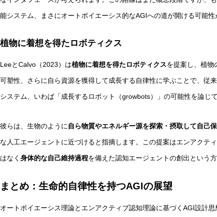
能システム、まさにオートポイエーシス的なAGIへの道が開ける可能性
植物に着想を得たロボティクス
LeeとCalvo（2023）は
植物に着想を得たロボティクス
を提案し、植物
可塑性、さらに自ら資源を獲得して成長する自律性に学ぶことで、従来
システム、いわば「成長するロボット（growbots）」の可能性を論じ
彼らは、生物のように
自ら物質やエネルギー源を探索・摂取して自己保
な人工エージェントに近づけると指摘します。この提案はエンアクティ
はなく
身体的な自己維持過程
を備えた認知エージェントの創出という方
まとめ：生命的自律性を持つAGIの展望
オートポイエーシス理論とエンアクティブ認知理論に基づくAGI設計思