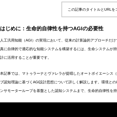
この記事のタイトルとURLを
実験哲学とは？「直観の可塑性」研究からわかる哲学的判
はじめに：生命的自律性を持つAGIの必要性
人工汎用知能（AGI）の実現において、従来の計算論的アプローチだ
AI研究
真に自律的で適応的な知能システムを構築するには、生命システムが持
計に活用することが重要です。
本記事では、マトゥラーナとヴァレラが提唱したオートポイエーシス（
ブ認知理論に基づくAGI設計思想について詳しく解説します。環境と
ンサモーターループを基盤とした認知システムまで、生命的自律性を持
量子デコヒーレンスとエナクティビズム――「意味の安定