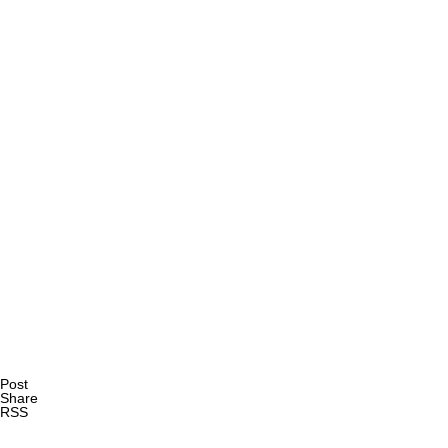
AI研究
現象的力能説とは何か？ 意識のメタ過程への因果的関与を
AI研究
Post
Share
RSS