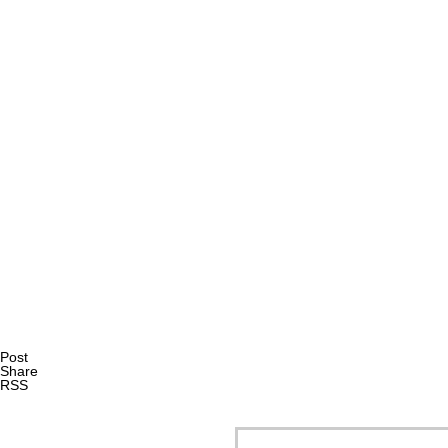
AI研究
AIやロボットに「意識」はあるか？ゆるい意識概念を測る
AI研究
Post
Share
RSS