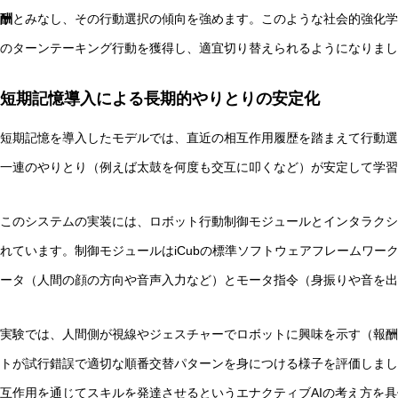
酬
とみなし、その行動選択の傾向を強めます。このような社会的強化学
のターンテーキング行動を獲得し、適宜切り替えられるようになりまし
短期記憶導入による長期的やりとりの安定化
短期記憶を導入したモデルでは、直近の相互作用履歴を踏まえて行動選
一連のやりとり（例えば太鼓を何度も交互に叩くなど）が安定して学習
このシステムの実装には、ロボット行動制御モジュールとインタラクシ
れています。制御モジュールはiCubの標準ソフトウェアフレームワー
ータ（人間の顔の方向や音声入力など）とモータ指令（身振りや音を出
実験では、人間側が視線やジェスチャーでロボットに興味を示す（報酬
トが試行錯誤で適切な順番交替パターンを身につける様子を評価しまし
互作用を通じてスキルを発達させるというエナクティブAIの考え方を