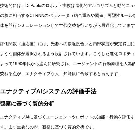
技術的には、Di Paoloのロボット実験は進化的アルゴリズムと動的
の脳に相当するCTRNNのパラメータ（結合重みや閾値、可塑性ルー
体を並行シミュレーションして世代交替を行いながら最適化しています
評価関数（適応度）には、光源への接近度合いと内部状態が安定範囲に
ような個体が選択されるよう設計されています。こうした進化ロボティクスのアプ
よって1990年代から盛んに研究され、エージェントの行動原理を人為
委ねる点が、エナクティブな人工知能観に合致すると言えます。
エナクティブAIシステムの評価手法
観察に基づく質的分析
エナクティブAIに基づくエージェントやロボットの知能・行動を評価
す。まず重要なのが、観察に基づく質的分析です。