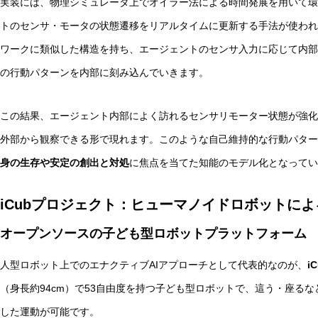
実装には、物理シミュレータ上でオイラー法による時間発展を用いて環
トのセンサ・モータの状態遷移をリアルタイムに更新する手法が使われ
ワークに類似した構造を持ち、エージェントのセンサ入力に応じて内部
の行動パターンを内部に刻み込んでいきます。
この結果、エージェント内部によく訪れるセンサリモーター状態が強化
外部から観察できる形で現れます。このような自己維持的な行動パター
身の生存や安定の創出と対処
に焦点を当てた知能のモデル化となってい
iCubプロジェクト：ヒューマノイドロボットに
オープンソースの子ども型ロボットプラットフォーム
人型ロボット上でのエナクティブAIアプローチとして代表的なのが、
i
（身長約94cm）で53自由度を持つ子ども型ロボットで、這う・座る
した運動が可能です。