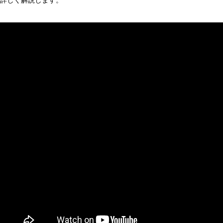
詳しく解説します。
AI研究
現象的力能説とは何か？ 意識のメタ過程への因果的関与を
AI研究