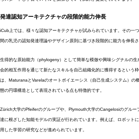
発達認知アーキテクチャの段階的能力伸長
iCub上では、様々な認知アーキテクチャが試みられています。その一
間の乳児の認知発達理論やデザイン原則に基づき段階的に能力を伸長さ
生得的な原始能力（phylogeny）として簡単な模倣や興味シグナルの生
会的相互作用を通じて新たなスキルを自己組織化的に獲得するという枠
は、MaturanaとVarelaのオートポイエーシス（自己生成システム
態の円環構造として表現されている点も特徴的です。
Zürich大学のPfeiferのグループや、Plymouth大学のCangelo
達に根ざした知能モデルの実証が行われています。例えば、ロボットに
用した学習の研究などが進められています。