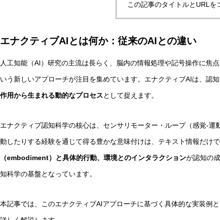
この記事のタイトルとURLを
エナクティブAIとは何か：従来のAIとの違い
非意識的苦痛はどう測る?現象語彙に依存しないwelfare指
人工知能（AI）研究の主流は長らく、脳内の情報処理や記号操作に焦
いう新しいアプローチが注目を集めています。エナクティブAIは、認
AI研究
作用から生まれる動的なプロセス
として捉えます。
エナクティブ認知科学の核心は、センサリモーター・ループ（感覚-運
動したりする経験を通じて得る豊かな意味付けは、テキスト情報だけで
（embodiment）と具体的行動、環境とのインタラクション
が認知の
知科学の基盤となっています。
幻想メタ問題とは何か──「意識は幻想」という主張がなぜ
本記事では、このエナクティブAIアプローチに基づく具体的な実装例