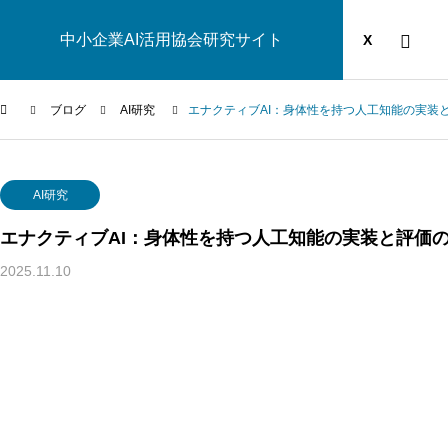
中小企業AI活用協会研究サイト
運営団体
YOUTUBE
ブログ
X
ブログ
AI研究
エナクティブAI：身体性を持つ人工知能の実装
AI研究
AI研究
エナクティブAI：身体性を持つ人工知能の実装と評価
2025.11.10
脳とAIの「予測精度」はなぜエネルギーを消費するのか？