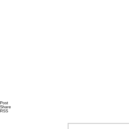
AI研究
量子ダーウィニズムと生命の記憶 ― 神経・代謝・発生記
AI研究
Post
Share
RSS