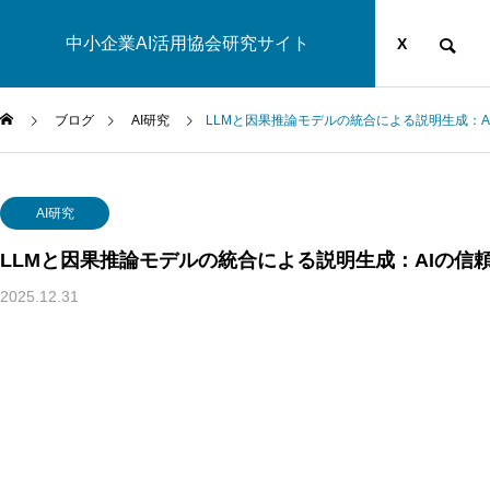
中小企業AI活用協会研究サイト
運営団体
YOUTUBE
ブログ
X
ブログ
AI研究
LLMと因果推論モデルの統合による説明生成：
AI研究
AI研究
LLMと因果推論モデルの統合による説明生成：AIの信
2025.12.31
汎心論は意識の「メタ問題」を解けるか——機能的実現主