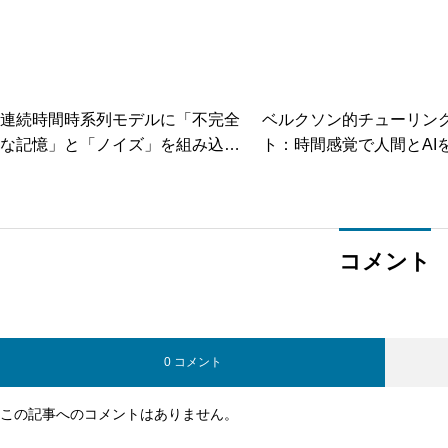
連続時間時系列モデルに「不完全
ベルクソン的チューリン
な記憶」と「ノイズ」を組み込む
ト：時間感覚で人間とAI
方法とは？Neural CDE・SDEか
る新たな挑戦
ら学ぶ設計指針
コメント
0 コメント
この記事へのコメントはありません。