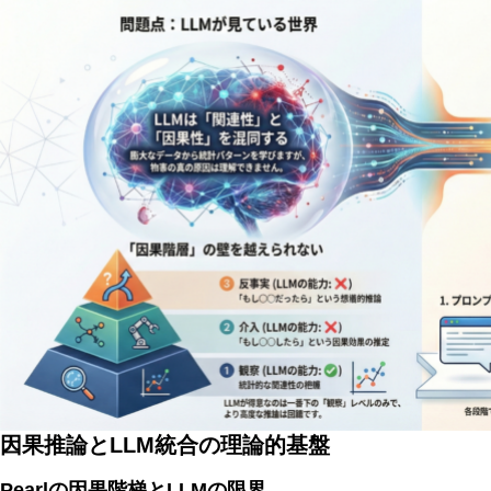
非意識的苦痛はどう測る?現象語彙に依存しないwelfare指
因果推論とLLM統合の理論的基盤
Pearlの因果階梯とLLMの限界