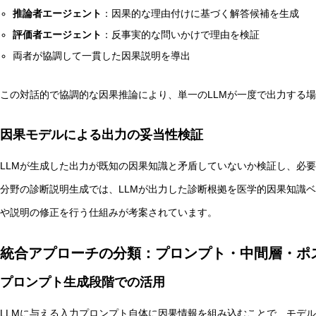
推論者エージェント
：因果的な理由付けに基づく解答候補を生成
評価者エージェント
：反事実的な問いかけで理由を検証
両者が協調して一貫した因果説明を導出
この対話的で協調的な因果推論により、単一のLLMが一度で出力する
因果モデルによる出力の妥当性検証
LLMが生成した出力が既知の因果知識と矛盾していないか検証し、必
分野の診断説明生成では、LLMが出力した診断根拠を医学的因果知識
や説明の修正を行う仕組みが考案されています。
統合アプローチの分類：プロンプト・中間層・ポ
プロンプト生成段階での活用
LLMに与える入力プロンプト自体に因果情報を組み込むことで、モデ