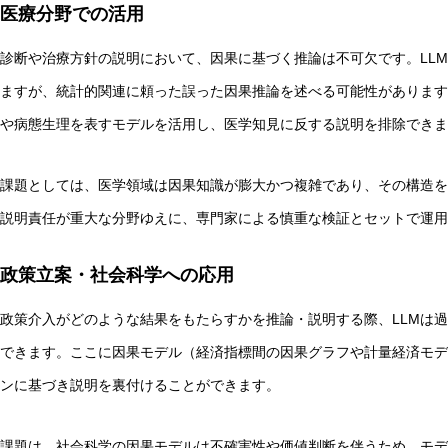
医療分野での活用
診断や治療方針の説明において、因果に基づく推論は不可欠です。LL
ますが、統計的関連に頼った誤った因果推論を述べる可能性があります
や病態生理を表すモデルを活用し、医学知見に反する説明を排除できま
課題としては、医学領域は因果知識が膨大かつ複雑であり、その構造を
説明責任が重大な分野ゆえに、専門家による慎重な検証とセットで運用
政策立案・社会科学への応用
政策介入がどのような結果をもたらすかを推論・説明する際、LLMは
できます。ここに因果モデル（経済指標間の因果グラフや計量経済モデ
ンに基づき説明を裏付けることができます。
課題は、社会科学の因果モデルは不確実性や価値判断を伴うため、モデ