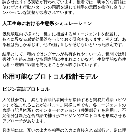
調させたりする実験が行われています。後者では、明示的な言語は
使わずとも行動パターンの同調を通じて相手の意図を推測し合うノ
ンバーバルな調整が観察されています。
人工生命における生態系シミュレーション
仮想環境内で様々な「種」に相当するAIエージェントを配置し、
各々に異なる感覚効果器を与えておく研究もあります。例えば、あ
る種は光しか感じず、他の種は音しか感じないといった設定です。
結果として、種内ではシグナルが共有されやすい一方、種間では利
害対立も絡み単純な協調言語は生まれにくいなど、生態学的な条件
も相互理解に影響を与えることが示唆されています。
応用可能なプロトコル設計モデル
ピジン言語プロトコル
人間社会では、異なる言語話者同士が接触すると簡易共通語（ピジ
ン）が生まれることがあります。同様にAIでも、各エージェントの
言語（記号体系）のインターセクション（共通部分）を利用し、不
足部分は新たな合成語で補う形でピジン的プロトコルを形成させる
アプローチがあります。
具体的には、互いの出力を相手の入力に直接入れる試行と、逆に理