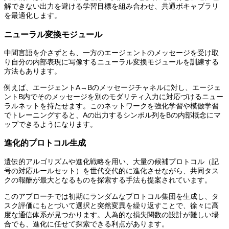
解できない出力を避ける学習目標を組み合わせ、共通ボキャブラリ
を最適化します。
ニューラル変換モジュール
中間言語を介さずとも、一方のエージェントのメッセージを受け取
り自分の内部表現に写像するニューラル変換モジュールを訓練する
方法もあります。
例えば、エージェントA→Bのメッセージチャネルに対し、エージェ
ントB内でそのメッセージを別のモダリティ入力に対応づけるニュー
ラルネットを持たせます。このネットワークを強化学習や模倣学習
でトレーニングすると、Aの出力するシンボル列をBの内部概念にマ
ップできるようになります。
進化的プロトコル生成
遺伝的アルゴリズムや進化戦略を用い、大量の候補プロトコル（記
号の対応ルールセット）を世代交代的に進化させながら、共同タス
クの報酬が最大となるものを探索する手法も提案されています。
このアプローチでは初期にランダムなプロトコル集団を生成し、タ
スク評価にもとづいて選択と突然変異を繰り返すことで、徐々に高
度な通信体系が見つかります。人為的な損失関数の設計が難しい場
合でも、進化に任せて探索できる利点があります。