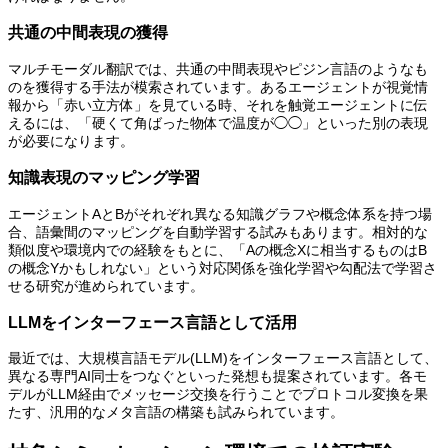
共通の中間表現の獲得
マルチモーダル翻訳では、共通の中間表現やピジン言語のようなも
のを獲得する手法が模索されています。あるエージェントが視覚情
報から「赤い立方体」を見ている時、それを触覚エージェントに伝
えるには、「硬くて角ばった物体で温度が◯◯」といった別の表現
が必要になります。
知識表現のマッピング学習
エージェントAとBがそれぞれ異なる知識グラフや概念体系を持つ場
合、語彙間のマッピングを自動学習する試みもあります。相対的な
類似度や環境内での経験をもとに、「Aの概念Xに相当するものはB
の概念Yかもしれない」という対応関係を強化学習や勾配法で学習さ
せる研究が進められています。
LLMをインターフェース言語として活用
最近では、大規模言語モデル(LLM)をインターフェース言語として、
異なる専門AI同士をつなぐといった発想も提案されています。各モ
デルがLLM経由でメッセージ交換を行うことでプロトコル変換を果
たす、汎用的なメタ言語の構築も試みられています。