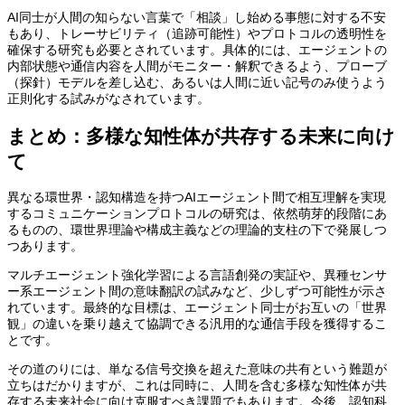
AI同士が人間の知らない言葉で「相談」し始める事態に対する不安
もあり、トレーサビリティ（追跡可能性）やプロトコルの透明性を
確保する研究も必要とされています。具体的には、エージェントの
内部状態や通信内容を人間がモニター・解釈できるよう、プローブ
（探針）モデルを差し込む、あるいは人間に近い記号のみ使うよう
正則化する試みがなされています。
まとめ：多様な知性体が共存する未来に向け
て
異なる環世界・認知構造を持つAIエージェント間で相互理解を実現
するコミュニケーションプロトコルの研究は、依然萌芽的段階にあ
るものの、環世界理論や構成主義などの理論的支柱の下で発展しつ
つあります。
マルチエージェント強化学習による言語創発の実証や、異種センサ
ー系エージェント間の意味翻訳の試みなど、少しずつ可能性が示さ
れています。最終的な目標は、エージェント同士がお互いの「世界
観」の違いを乗り越えて協調できる汎用的な通信手段を獲得するこ
とです。
その道のりには、単なる信号交換を超えた意味の共有という難題が
立ちはだかりますが、これは同時に、人間を含む多様な知性体が共
存する未来社会に向け克服すべき課題でもあります。今後、認知科