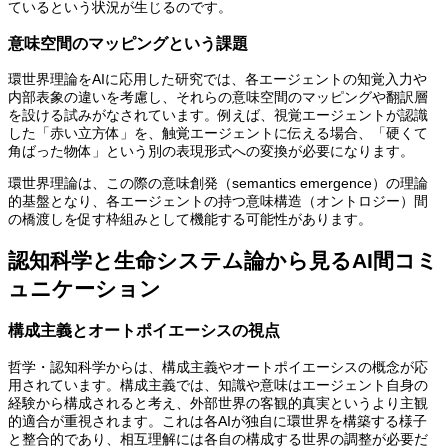
ているという状況が生じるのです。
意味空間のマッピングという課題
環世界理論をAIに応用した研究では、各エージェントの知覚入力や
内部表象の違いを考慮し、それらの意味空間のマッピングや翻訳層
を設ける試みがなされています。例えば、視覚エージェントが認識
した「赤い立方体」を、触覚エージェントに伝える場合、「硬くて
角ばった物体」という別の表現形式への変換が必要になります。
環世界理論は、この際の意味創発（semantics emergence）の理論
的基盤となり、各エージェントの持つ意味構造（オントロジー）間
の橋渡しを促す枠組みとして機能する可能性があります。
認知科学と生命システム論から見るAI間コミ
ュニケーション
構成主義とオートポイエーシスの視点
哲学・認知科学からは、構成主義やオートポイエーシスの概念が応
用されています。構成主義では、知識や意味はエージェント自身の
経験から構成されると考え、外部世界の客観的真実というより主観
的適合が重視されます。これは各AIが独自に環世界を構築する様子
と整合的であり、相互理解には各自の構成する世界の調整が必要だ