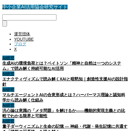
中小企業AI活用協会研究サイト
運営団体
YOUTUBE
ブログ
X
AI研究
生成AIの環境負荷とは？ベイトソン「精神と自然は一つのシステ
ム」で読み解く持続可能なAI活用
AI研究
エナクティヴィズムで読み解くXAIと暗黙知｜創造性支援AIの設計指
針
AI研究
マルチエージェントAIの合意形成とは？ハーバーマス理論と認知科
学から読み解く仕組み
AI研究
汎心論は意識の「メタ問題」を解けるか——機能的実現主義との比
較でわかる限界と可能性
AI研究
量子ダーウィニズムと生命の記憶 ― 神経・代謝・発生記憶に共通す