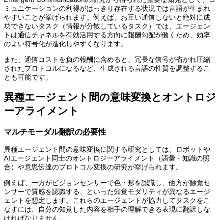
ミュニケーションの利得がはっきり存在する状況では言語が生まれ
やすいことが挙げられます。例えば、お互い通信しないと絶対に成
功できないタスク（情報が分散しているタスク）では、エージェン
トは通信チャネルを有効活用する方向に報酬勾配が働くため、効率
のよい符号化が進化しやすくなります。
また、通信コストを負の報酬に含めると、冗長な信号が省かれ圧縮
されたプロトコルになるなど、生成される言語の性質を調整するこ
とも可能です。
異種エージェント間の意味変換とオントロジ
ーアライメント
マルチモーダル翻訳の必要性
異種エージェント間の意味変換に関する研究としては、ロボットや
AIエージェント同士のオントロジーアライメント（語彙・知識の照
合）や意思伝達のプロトコル変換の研究が挙げられます。
例えば、一方がビジョンセンサーで色・形を認識し、他方が触覚セ
ンサーで質感を認識する、といった知覚モダリティが異なるエージ
ェントを想定します。これらのエージェントが協力してタスクをこ
なすには、自分の知覚した内容を相手の理解できる表現に翻訳しな
ければなりません。