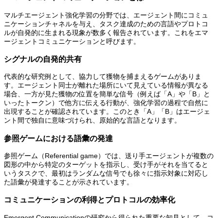
マルチエージェント強化学習の分野では、エージェント間にコミュ
ニケーションチャネルを与え、タスク達成のための言語やプロトコ
ルが自発的に生まれる現象が数多く報告されています。これをエマ
ージェントコミュニケーションと呼びます。
シグナルの自発的共有
代表的な研究例として、協力して獲物を捕まえるゲームがありま
す。エージェント同士が離れた場所にいて見えている情報が異なる
場合、一方が見た獲物の位置を簡単な信号（例えば「A」や「B」と
いったトークン）で他方に伝える行動が、強化学習の過程で自然に
出現することが確認されています。このとき「A」「B」はエージェ
ント間で独自に意味づけられ、原始的な言語となります。
参照ゲームにおける語彙の発達
参照ゲーム（Referential game）では、送り手エージェントが複数の
図形の中から特定のターゲットを指示し、受け手がそれを当てると
いうタスクで、最初はランダムな信号でも徐々に指示対象に対応し
た語彙が発達することが示されています。
コミュニケーションの利得とプロトコルの効率化
Emergent Communicationの研究から得られた重要な知見として、コ