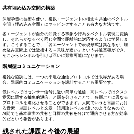
共有埋め込み空間の構築
深層学習の技術を使い、複数エージェントの概念を共通のベクトル
空間（埋め込み空間）にマッピングすることも有力な方法です。
各エージェントが自分の知覚する事象や行為をベクトル表現に変換
し、それらがなるべく同じ空間で距離的に対応するように学習しま
す。こうすることで、「各エージェントで表現形式は異なるが、埋
め込み空間上では近接する＝意味が近い」という共通基盤ができ、
そこからシンボルを引けば互いに類推可能になります。
階層型コミュニケーション
複雑な協調には、一つの平坦な通信プロトコルでは限界がある場
合、階層的コミュニケーションを設計することも重要です。
低レベルではセンサー信号に近い簡単な通信、高レベルではタスク
意図に関する抽象的通信、と層を分けることで、各層ごとに異なる
プロトコルを進化させることができます。人間でいうと言語におけ
る音素・単語レベルと文章・語用論レベルの違いのようなもので、
AI間でも基本事実の共有と目標の共有を分けて通信させる方が効率
的だという報告があります。
残された課題と今後の展望