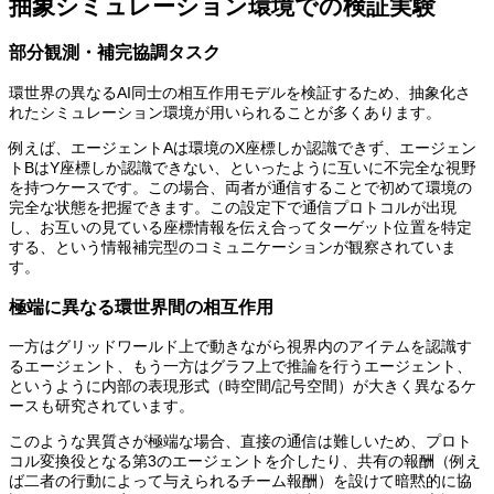
抽象シミュレーション環境での検証実験
部分観測・補完協調タスク
環世界の異なるAI同士の相互作用モデルを検証するため、抽象化さ
れたシミュレーション環境が用いられることが多くあります。
例えば、エージェントAは環境のX座標しか認識できず、エージェン
トBはY座標しか認識できない、といったように互いに不完全な視野
を持つケースです。この場合、両者が通信することで初めて環境の
完全な状態を把握できます。この設定下で通信プロトコルが出現
し、お互いの見ている座標情報を伝え合ってターゲット位置を特定
する、という情報補完型のコミュニケーションが観察されていま
す。
極端に異なる環世界間の相互作用
一方はグリッドワールド上で動きながら視界内のアイテムを認識す
るエージェント、もう一方はグラフ上で推論を行うエージェント、
というように内部の表現形式（時空間/記号空間）が大きく異なるケ
ースも研究されています。
このような異質さが極端な場合、直接の通信は難しいため、プロト
コル変換役となる第3のエージェントを介したり、共有の報酬（例え
ば二者の行動によって与えられるチーム報酬）を設けて暗黙的に協