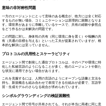
意味の非対称性問題
一方のエージェントにとって意味のある概念が、他方には全く対応
するものが無い場合、コミュニケーションは原理的に困難となりま
す。環世界があまりに乖離しているケースで、共有の経験や参照点
をどう作るかは未解決の問題です。
この問題に対し、身体性の共有（同じ環境に身を置く）や報酬の共
有（共通の目標を与える）といった工夫が提案されていますが、根
本的な解決には至っていません。
プロトコルの汎用性とスケーラビリティ
エージェント間で創発した通信プロトコルは、そのペアや環境に特
化した私秘言語のようになることが多く、他のエージェントや新た
な状況に適用できない場合があります。
これを克服するには、人間の言語のようにオープンな語彙と文法を
持ち、新規概念も組み合わせで表現できる仕組みが必要で、言語学
習・生成モデルのさらなる統合が求められています。
シンボルグラウンディングの検証困難性
エージェント間で符号が共有されても、それが本当に両者に同じ意