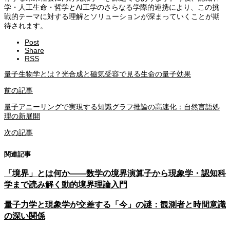
学・人工生命・哲学とAI工学のさらなる学際的連携により、この挑
戦的テーマに対する理解とソリューションが深まっていくことが期
待されます。
Post
Share
RSS
量子生物学とは？光合成と磁気受容で見る生命の量子効果
前の記事
量子アニーリングで実現する知識グラフ推論の高速化：自然言語処
理の新展開
次の記事
関連記事
「境界」とは何か——数学の境界演算子から現象学・認知科
学まで読み解く動的境界理論入門
量子力学と現象学が交差する「今」の謎：観測者と時間意識
の深い関係