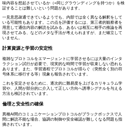
味内容を想起させているか（=同じグラウンディングを持つか）を検
証することは難しいという問題があります。
一見意思疎通できているようでも、内部では全く異なる解釈をして
いる可能性もあります。この点を評価するには、第三者的観察者を
用意して通信内容の解読を試みる、あるいは相互に相手の推論を再
現させてみる、などのメタな手法が考えられますが、まだ確立して
いません。
計算資源と学習の安定性
複雑なプロトコルをエマージェントに学習させるには大量のインタ
ラクション試行が必要で、現実的な時間で学習が収束しない恐れも
あります。また、学習過程でプロトコルが揺らぐ（突然全く別の符
号体系に移行する等）現象も報告されています。
これを安定させるために、逐次的に難易度を上げるカリキュラム学
習や、人間が部分的に介入して正しい方向へ誘導シグナルを与える
方法も検討されています。
倫理と安全性の確保
異種AI間のコミュニケーションプロトコルがブラックボックスで人
間に解読不能な場合、協調の制御や安全確認が難しくなる問題も指
摘されています。