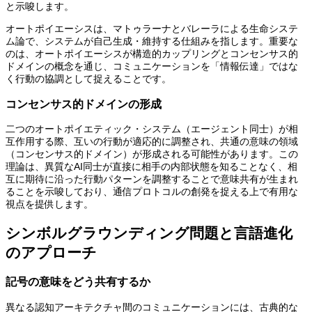
と示唆します。
オートポイエーシスは、マトゥラーナとバレーラによる生命システ
ム論で、システムが自己生成・維持する仕組みを指します。重要な
のは、オートポイエーシスが構造的カップリングとコンセンサス的
ドメインの概念を通じ、コミュニケーションを「情報伝達」ではな
く行動の協調として捉えることです。
コンセンサス的ドメインの形成
二つのオートポイエティック・システム（エージェント同士）が相
互作用する際、互いの行動が適応的に調整され、共通の意味の領域
（コンセンサス的ドメイン）が形成される可能性があります。この
理論は、異質なAI同士が直接に相手の内部状態を知ることなく、相
互に期待に沿った行動パターンを調整することで意味共有が生まれ
ることを示唆しており、通信プロトコルの創発を捉える上で有用な
視点を提供します。
シンボルグラウンディング問題と言語進化
のアプローチ
記号の意味をどう共有するか
異なる認知アーキテクチャ間のコミュニケーションには、古典的な