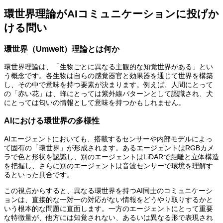
環世界理論がAIコミュニケーションに投げか
ける問い
環世界（Umwelt）理論とは何か
環世界理論は、「生物ごとに異なる主観的な知覚世界がある」とい
う概念です。各生物は自らの感覚器官と効果器を通じて世界を構築
し、その中で意味を持つ要素が決まります。例えば、人間にとって
の「赤い花」は、蜂にとっては紫外線パターンとして認識され、犬
にとっては匂いの情報として意味を持つかもしれません。
AIにおける環世界の多様性
AIエージェントにおいても、搭載するセンサーや内部モデルによっ
て固有の「環世界」が形成されます。あるエージェントはRGBカメ
ラで色と形状を認識し、別のエージェントはLiDARで距離と立体構造
を把握し、さらに別のエージェントは音波センサーで環境を理解す
るといった具合です。
この視点からすると、異なる環世界を持つAI同士のコミュニケーシ
ョンは、直接的な一対一の対応がない情報をどうやり取りするかと
いう根本的な問題に直面します。一方のエージェントにとって重要
な特徴量が、他方には知覚されない、あるいは異なる形で表現され