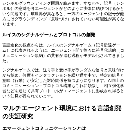
シンボルグラウンディング問題が絡みます。すなわち、記号（シン
ボル）の意味を各エージェントがどのように実体に結びつけるかと
いう問題です。環世界が異なると、一方のエージェントの記号が他
方にはグラウンディング（意味づけ）されていない可能性が高くな
ります。
ルイスのシグナルゲームとプロトコルの創発
言語進化の観点からは、ルイスのシグナルゲーム（記号伝達ゲー
ム）に代表されるように、エージェント間で徐々に符号化規約（コ
ミュニケーション規約）の共有が進む過程がモデル化されてきまし
た。
シグナルゲームでは、送り手と受け手がランダムな信号と意味付け
から始め、何度もインタラクションを繰り返す中で、特定の信号と
意味（行動）が安定した対応関係を持つようになります。AI同士の
コミュニケーション・プロトコル構築もこれに類似し、相互強化学
習などを通じて共有プロトコルがエマージェントに形成され得ると
いう知見が得られています。
マルチエージェント環境における言語創発
の実証研究
エマージェントコミュニケーションとは