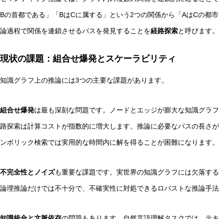
Bの首都である」「BはCに属する」という2つの関係から「AはCの都
論過程で関係を連鎖させるパスを発見することを
経路探索
と呼びます。
現状の課題：組合せ爆発とスケーラビリティ
抽象語に残る「感覚の痕跡」とは？言語モデルと感覚モデ
知識グラフ上の推論には3つの主要な課題があります。
組合せ爆発
は最も深刻な問題です。ノードとエッジが膨大な知識グラフ
路探索は計算コストが指数的に増大します。推論に必要なパスの長さが
ンボリック検索では実用的な時間内に解を得ることが困難になります。
不完全性とノイズ
も重要な課題です。実世界の知識グラフには欠落す
論理推論だけでは不十分で、不確実性に対処できるロバストな推論手法
知識統合と文脈依存
の問題もあります。自然言語理解タスクでは、テキ