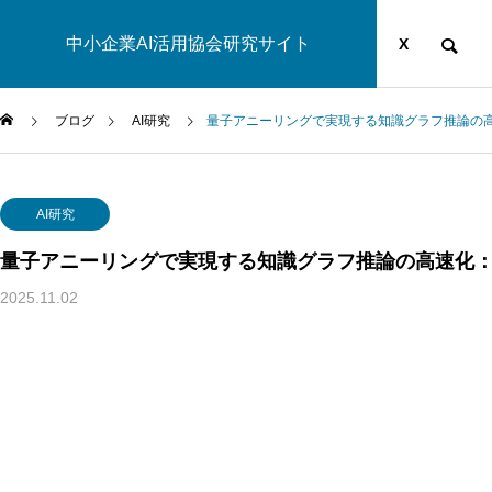
中小企業AI活用協会研究サイト
運営団体
YOUTUBE
ブログ
X
ブログ
AI研究
量子アニーリングで実現する知識グラフ推論の
AI研究
AI研究
量子アニーリングで実現する知識グラフ推論の高速化
2025.11.02
幻想メタ問題とは何か──「意識は幻想」という主張がなぜ