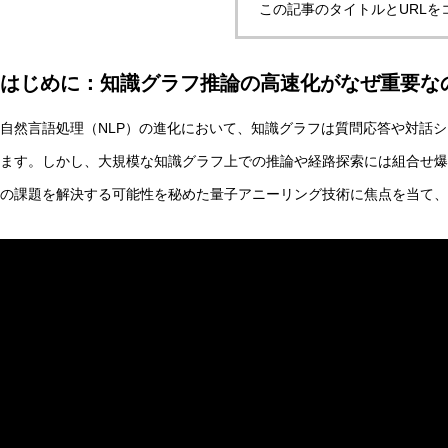
この記事のタイトルとURLを
はじめに：知識グラフ推論の高速化がなぜ重要な
実験哲学とは？「直観の可塑性」研究からわかる哲学的判
自然言語処理（NLP）の進化において、知識グラフは質問応答や対話
ます。しかし、大規模な知識グラフ上での推論や経路探索には組合せ爆
AI研究
の課題を解決する可能性を秘めた量子アニーリング技術に焦点を当て、
量子デコヒーレンスとエナクティビズム――「意味の安定