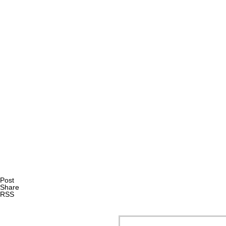
AI研究
現象的力能説とは何か？ 意識のメタ過程への因果的関与を
AI研究
Post
Share
RSS