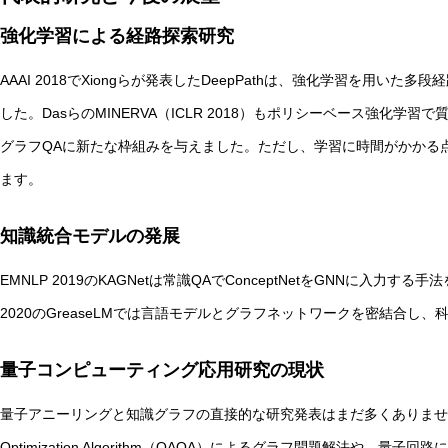
強化学習による経路探索研究
AAAI 2018でXiongらが発表したDeepPathは、強化学習を用
した。DasらのMINERVA（ICLR 2018）もポリシーベース強化
グラフQAに新たな枠組みを与えました。ただし、学習に時間がかかる
ます。
知識統合モデルの発展
EMNLP 2019のKAGNetは常識QAでConceptNetをGNNに入力
2020のGreaseLMでは言語モデルとグラフネットワークを密結合し
量子コンピューティング応用研究の現状
量子アニーリングと知識グラフの直接的な研究発表はまだ多くありませんが、関連
Optimization Algorithm（QAOA）によるグラフ問題解法や