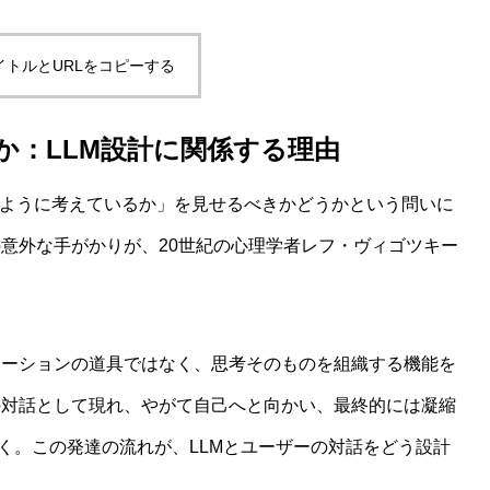
イトルとURLをコピーする
しないwelfare指標の最前線
か：LLM設計に関係する理由
どのように考えているか」を見せるべきかどうかという問いに
意外な手がかりが、20世紀の心理学者レフ・ヴィゴツキー
ケーションの道具ではなく、思考そのものを組織する機能を
の対話として現れ、やがて自己へと向かい、最終的には凝縮
想」という主張がなぜ受け入れがたいのかを認知科学から読み
していく。この発達の流れが、LLMとユーザーの対話をどう設計