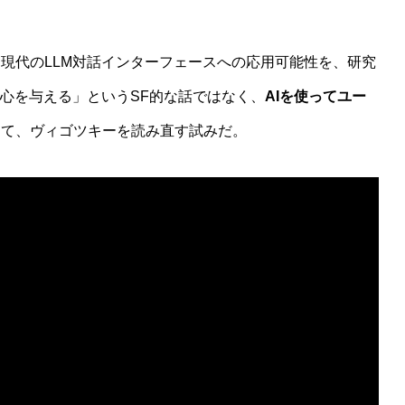
現代のLLM対話インターフェースへの応用可能性を、研究
の心を与える」というSF的な話ではなく、
AIを使ってユー
して、ヴィゴツキーを読み直す試みだ。
過程への因果的関与を検証する実験デザイン