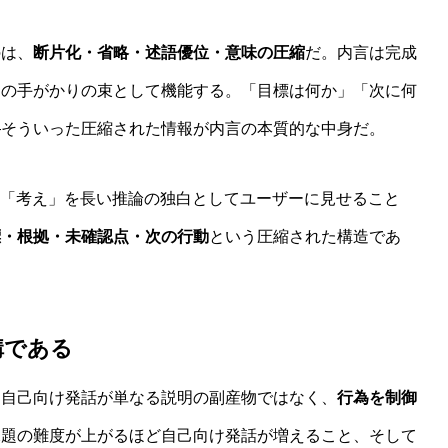
のは、
断片化・省略・述語優位・意味の圧縮
だ。内言は完成
けの手がかりの束として機能する。「目標は何か」「次に何
—そういった圧縮された情報が内言の本質的な中身だ。
の「考え」を長い推論の独白としてユーザーに見せること
標・根拠・未確認点・次の行動
という圧縮された構造であ
構である
、自己向け発話が単なる説明の副産物ではなく、
行為を制御
課題の難度が上がるほど自己向け発話が増えること、そして