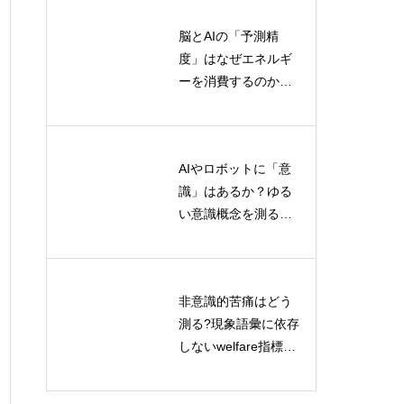
脳とAIの「予測精
人間とAIの共進化：
度」はなぜエネルギ
マルチエージェント
ーを消費するのか？
環境における理論的
情報熱力学から読み
枠組みと価値観変容
解く認知コストの正
のメカニズム
体
AIやロボットに「意
対話型学習による記
識」はあるか？ゆる
号接地の研究：AIの
い意識概念を測る標
言語理解を深める新
準化評価プロトコル
たなアプローチ
とは
非意識的苦痛はどう
デジタルエコロジー
測る?現象語彙に依存
とは？情報空間を生
しないwelfare指標の
態系として読み解く
解く
最前線
理論と実践