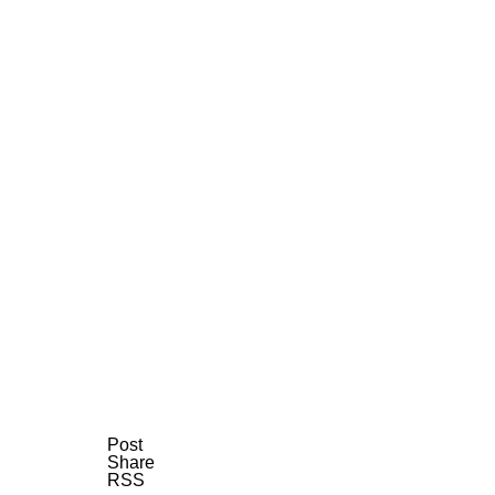
AI研究
AIやロボットに「意識」はあるか？
AI研究
Post
Share
RSS