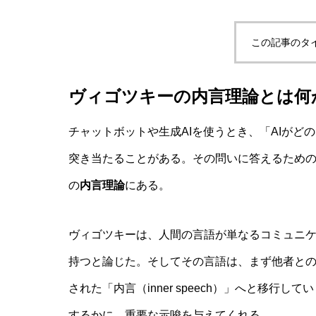
この記事のタ
非意識的苦痛はどう測る?現象語彙に依存
ヴィゴツキーの内言理論とは何
AI研究
チャットボットや生成AIを使うとき、「AIが
突き当たることがある。その問いに答えるための
の
内言理論
にある。
ヴィゴツキーは、人間の言語が単なるコミュニ
持つと論じた。そしてその言語は、まず他者と
幻想メタ問題とは何か──「意識は幻
された「内言（inner speech）」へと移行
するかに、重要な示唆を与えてくれる。