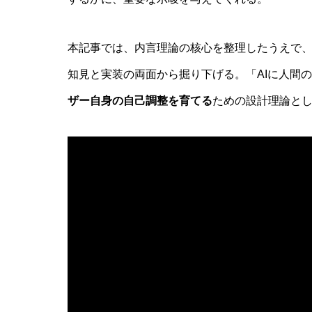
AI研究
本記事では、内言理論の核心を整理したうえで、
知見と実装の両面から掘り下げる。「AIに人間
ザー自身の自己調整を育てる
ための設計理論と
現象的力能説とは何か？ 意識のメタ
AI研究