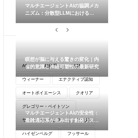
マルチエージェントAIの協調メカ
ニズム：分散型LLMにおける共
通世界構築の理論と実践
タグ
瞑想が脳に与える驚きの変化｜内
AGI
AI倫理
LLM
省的意識と神経可塑性の最新研究
ウィーナー
エナクティブ認知
オートポイエーシス
クオリア
グレゴリー・ベイトソン
マルチエージェントAIの安全性：
サイバネティックス
デリダ
複雑適応系が生み出す創発リスク
と制御戦略
ハイゼンベルグ
フッサール