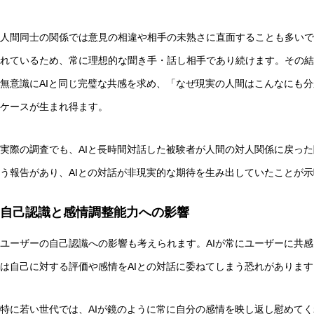
人間同士の関係では意見の相違や相手の未熟さに直面することも多いで
れているため、常に理想的な聞き手・話し相手であり続けます。その結
無意識にAIと同じ完璧な共感を求め、「なぜ現実の人間はこんなにも
ケースが生まれ得ます。
実際の調査でも、AIと長時間対話した被験者が人間の対人関係に戻っ
う報告があり、AIとの対話が非現実的な期待を生み出していたことが
自己認識と感情調整能力への影響
ユーザーの自己認識への影響も考えられます。AIが常にユーザーに共
は自己に対する評価や感情をAIとの対話に委ねてしまう恐れがあります
特に若い世代では、AIが鏡のように常に自分の感情を映し返し慰めて