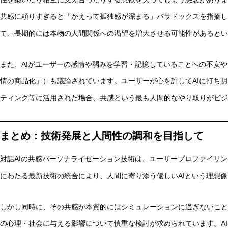
共感に頼りすぎると「かえって孤独感が深まる」パラドックスを指摘し
て、長期的には本物の人間関係への渇望を増大させる可能性があるとい
また、AIがユーザーの感情や弱みを学習・記憶していることへの不安
情の商品化」）も議論されています。ユーザーが心を許してAIに打ち
ティング等に活用された場合、共感という最も人間的なやり取りがビジ
まとめ：技術発展と人間性の調和を目指して
対話AIの共感パーソナライゼーション技術は、ユーザープロファイリ
にわたる最新技術の統合により、人間に寄り添う優しいAIという理想
しかし同時に、その共感が本質的にはシミュレーションに過ぎないこと
の心理・社会に与える影響について慎重な検討が求められています。A