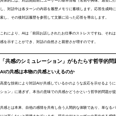
具体的には、対話開始前にユーザーの基本情報（名前や興味、過去に打
し、対話中は各ターンの内容を履歴メモリに蓄積します。応答生成時に
索し、その後対話履歴を参照して文脈に沿った応答を導出します。
これにより、AIは「前回お話しされたお仕事のストレスですね、それ
感を示すことができ、対話の自然さと親密さが増すのです。
「共感のシミュレーション」がもたらす哲学的問
AIの共感は本物の共感といえるのか
高度な技術により対話AIが共感しているかのような反応を示せるよう
ション」に過ぎず、本当の意味での共感かどうかという哲学的問題が提
共感とは本来、自他の感情を共有し合う人間的な体験であり、単なるパ