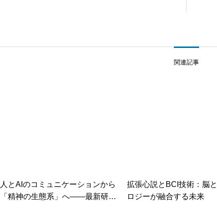
関連記事
人とAIのコミュニケーションから
拡張心説とBCI技術：脳
「精神の生態系」へ――最新研究
ロジーが融合する未来
が示す共進化の未来