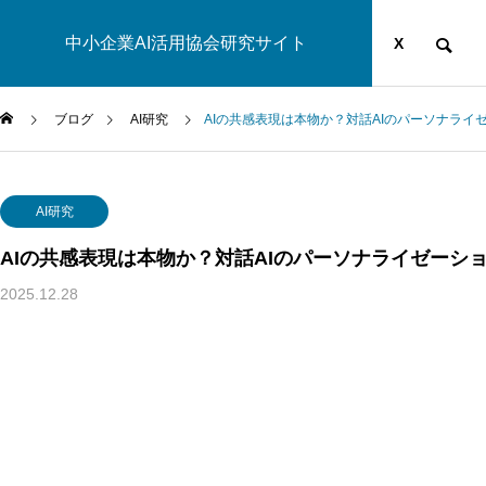
中小企業AI活用協会研究サイト
運営団体
YOUTUBE
ブログ
X
ブログ
AI研究
AIの共感表現は本物か？対話AIのパーソナラ
AI研究
AI研究
AI研究
AIの共感表現は本物か？対話AIのパーソナライゼーシ
2025.12.28
ネ
AIやロボットに「意識」はある
非意識的苦痛
力
か？ゆるい意識概念を測る標準化
に依存しないwe
体
評価プロトコルとは