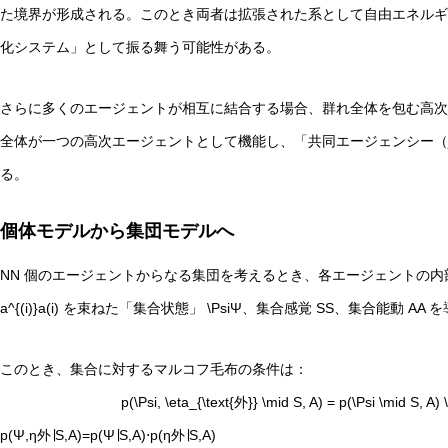
た境界が形成される。このとき両者は拡張された系として自由エネルギ
化システム」として振る舞う可能性がある。
さらに多くのエージェントが相互に結合する場合、群れ全体を包む高次
全体が一つの高次エージェントとして機能し、「共同エージェンシー（joi
る。
個体モデルから集団モデルへ
N
N 個のエージェントからなる集団を考えるとき、各エージェントの
a^{(i)}
a(i) を束ねた「集合状態」
\Psi
Ψ、集合感覚
S
S、集合能動
A
A 
このとき、集合に対するマルコフ毛布の条件は：
p(\Psi, \eta_{\text{外}} \mid S, A) = p(\Psi \mid S, A) 
p(Ψ,η外​∣S,A)=p(Ψ∣S,A)⋅p(η外​∣S,A)