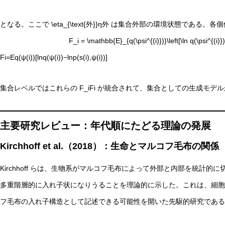
となる。ここで
\eta_{\text{外}}
η外​ は集合外部の環境状態である。各
F_i = \mathbb{E}_{q(\psi^{(i)})}\left[\ln q(\psi^{(i)}) –
Fi​=Eq(ψ(i))​[lnq(ψ(i))−lnp(s(i),ψ(i))]
集合レベルではこれらの
F_i
Fi​ が統合されて、集合としての生成モデ
主要研究レビュー：年代順にたどる理論の発展
Kirchhoff et al.（2018）：生命とマルコフ毛布の関係
Kirchhoff らは、生物系がマルコフ毛布によって外部と内部を統計
多重階層的に入れ子状になりうることを理論的に示した。これは、細胞
フ毛布の入れ子構造として記述できる可能性を開いた先駆的研究である