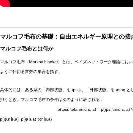
マルコフ毛布の基礎：自由エネルギー原理との接
抽象語に残る「感覚の痕跡」とは？言語モデルと感覚モデ
マルコフ毛布とは何か
マルコフ毛布（Markov blanket）とは、ベイズネットワーク理論
ように仕切る変数の集合を指す。
具体的には、ある系の「内部状態」を
\psi
ψ、「外部状態」を
\eta
η 
担うとき、マルコフ毛布の条件は次のように表される：
p(\psi, \eta \mid s, a) = p(\psi \mid s, a) 
p(ψ,η∣s,a)=p(ψ∣s,a)⋅p(η∣s,a)