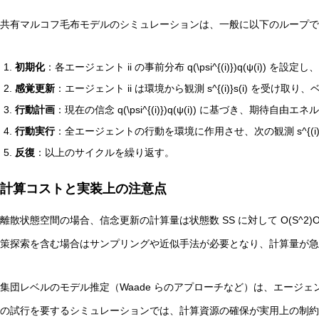
共有マルコフ毛布モデルのシミュレーションは、一般に以下のループで
初期化
：各エージェント
i
i の事前分布
q(\psi^{(i)})
q(ψ(i)) を設
感覚更新
：エージェント
i
i は環境から観測
s^{(i)}
s(i) を受け取
行動計画
：現在の信念
q(\psi^{(i)})
q(ψ(i)) に基づき、期待自由
行動実行
：全エージェントの行動を環境に作用させ、次の観測
s^{(i
反復
：以上のサイクルを繰り返す。
計算コストと実装上の注意点
離散状態空間の場合、信念更新の計算量は状態数
S
S に対して
O(S^2)
策探索を含む場合はサンプリングや近似手法が必要となり、計算量が急
集団レベルのモデル推定（Waade らのアプローチなど）は、エージェ
の試行を要するシミュレーションでは、計算資源の確保が実用上の制約