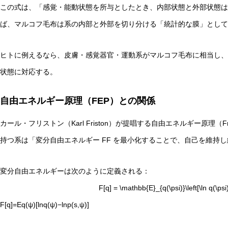
この式は、「感覚・能動状態を所与としたとき、内部状態と外部状態は
ば、マルコフ毛布は系の内部と外部を切り分ける「統計的な膜」として
ヒトに例えるなら、皮膚・感覚器官・運動系がマルコフ毛布に相当し、
状態に対応する。
自由エネルギー原理（FEP）との関係
カール・フリストン（Karl Friston）が提唱する自由エネルギー原理（Free E
持つ系は「変分自由エネルギー
F
F を最小化することで、自己を維持
変分自由エネルギーは次のように定義される：
F[q] = \mathbb{E}_{q(\psi)}\left[\ln q(\psi) 
F[q]=Eq(ψ)​[lnq(ψ)−lnp(s,ψ)]