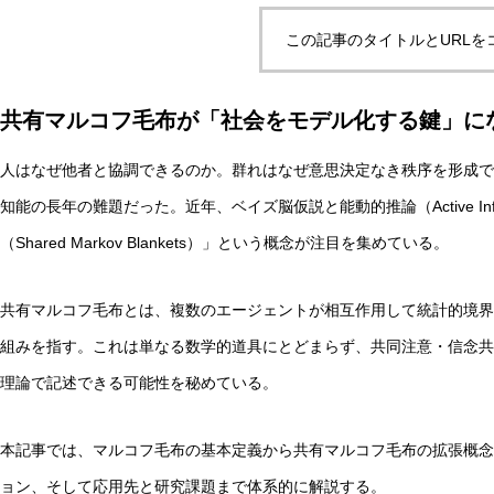
この記事のタイトルとURLを
実験哲学とは？「直観の可塑性」研究からわかる哲学的判
共有マルコフ毛布が「社会をモデル化する鍵」に
人はなぜ他者と協調できるのか。群れはなぜ意思決定なき秩序を形成で
AI研究
知能の長年の難題だった。近年、ベイズ脳仮説と能動的推論（Active In
（Shared Markov Blankets）」という概念が注目を集めている。
共有マルコフ毛布とは、複数のエージェントが相互作用して統計的境界
組みを指す。これは単なる数学的道具にとどまらず、共同注意・信念共
理論で記述できる可能性を秘めている。
量子デコヒーレンスとエナクティビズム――「意味の安定
本記事では、マルコフ毛布の基本定義から共有マルコフ毛布の拡張概念
ョン、そして応用先と研究課題まで体系的に解説する。