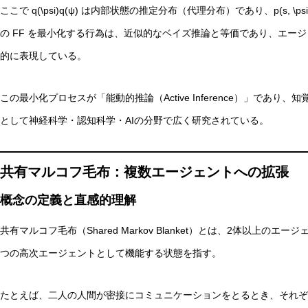
ここで
q(\psi)
q(ψ) は内部状態の推定分布（代理分布）であり、
p(s, \psi
の
F
F を最小化する行為は、近似的なベイズ推論と等価であり、エー
的に表現している。
この最小化プロセスが「能動的推論（Active Inference）」であ
として神経科学・認知科学・AIの分野で広く研究されている。
共有マルコフ毛布：複数エージェントへの拡張
概念の定義と直感的理解
共有マルコフ毛布（Shared Markov Blanket）とは、2体以上
つの高次エージェントとして機能する状態を指す。
たとえば、二人の人間が密接にコミュニケーションをとるとき、それぞ