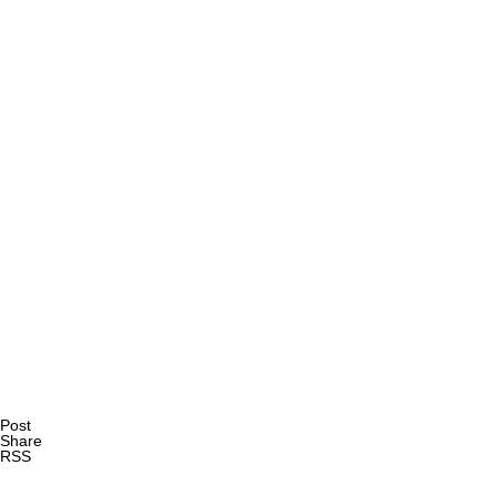
AI研究
現象的力能説とは何か？ 意識のメタ過程への因果的関与を
AI研究
Post
Share
RSS