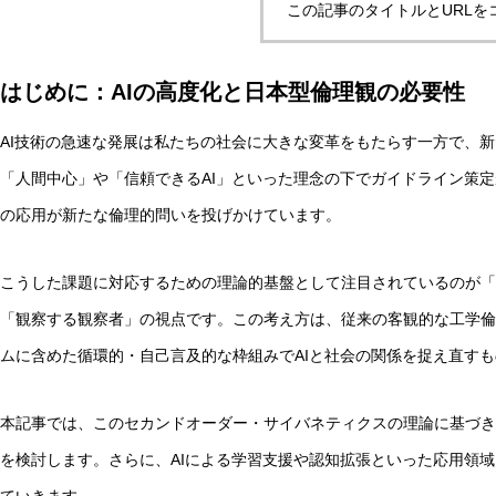
この記事のタイトルとURLを
はじめに：AIの高度化と日本型倫理観の必要性
マルチエージェントAIの合意形成とは？ハーバーマス理論
AI技術の急速な発展は私たちの社会に大きな変革をもたらす一方で、
「人間中心」や「信頼できるAI」といった理念の下でガイドライン策定
AI研究
の応用が新たな倫理的問いを投げかけています。
こうした課題に対応するための理論的基盤として注目されているのが「
「観察する観察者」の視点です。この考え方は、従来の客観的な工学倫
ムに含めた循環的・自己言及的な枠組みでAIと社会の関係を捉え直す
本記事では、このセカンドオーダー・サイバネティクスの理論に基づき
汎心論は意識の「メタ問題」を解けるか——機能的実現主
を検討します。さらに、AIによる学習支援や認知拡張といった応用領