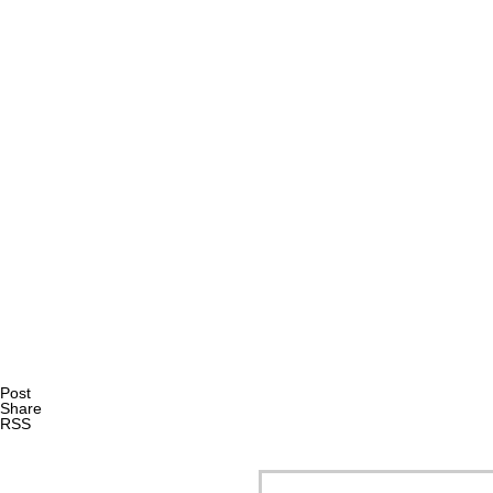
AI研究
エナクティヴィズムで読み解くXAIと暗黙知｜創造性支援A
AI研究
Post
Share
RSS