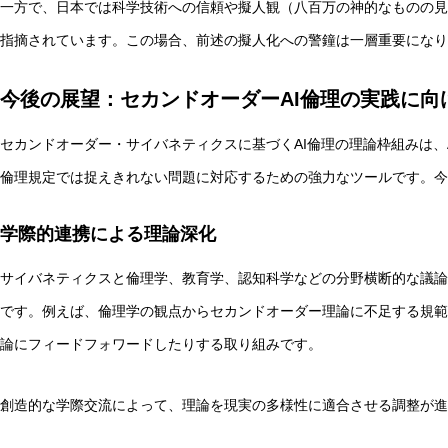
一方で、日本では科学技術への信頼や擬人観（八百万の神的なものの見
指摘されています。この場合、前述の擬人化への警鐘は一層重要になり
今後の展望：セカンドオーダーAI倫理の実践に向
セカンドオーダー・サイバネティクスに基づくAI倫理の理論枠組みは、
倫理規定では捉えきれない問題に対応するための強力なツールです。今
学際的連携による理論深化
サイバネティクスと倫理学、教育学、認知科学などの分野横断的な議論
です。例えば、倫理学の観点からセカンドオーダー理論に不足する規範
論にフィードフォワードしたりする取り組みです。
創造的な学際交流によって、理論を現実の多様性に適合させる調整が進