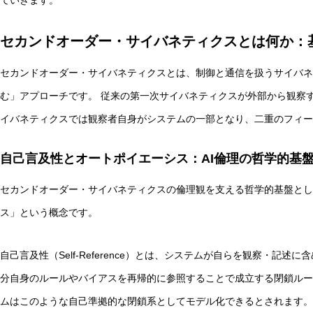
ていきます。
AI研究
セカンドオーダー・サイバネティクスとは何か：
セカンドオーダー・サイバネティクスとは、制御と通信を扱うサイバネ
む」アプローチです。 従来の第一次サイバネティクスが外部から観察
イバネティクスでは観察者自身がシステムの一部となり、二重のフィー
自己言及性とオートポイエーシス：AI倫理の哲学的基
セカンドオーダー・サイバネティクスの倫理観を支える哲学的基盤とし
量子ダーウィニズムと生命の記憶 ― 神経・代謝・発生記
ス」という概念です。
AI研究
自己言及性（Self-Reference）とは、システムが自らを観察・記
分自身のルールやバイアスを再帰的に参照することで成立する閉鎖ルー
ムはこのような自己準拠的な閉鎖系としてモデル化できるとされます。