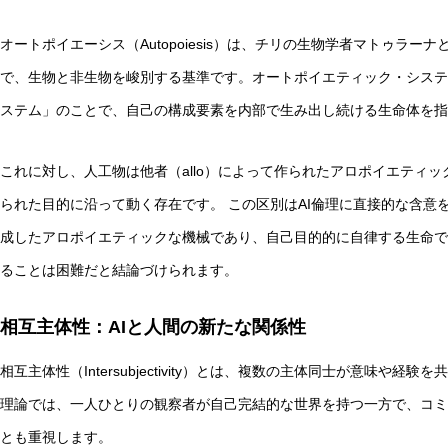
オートポイエーシス（Autopoiesis）は、チリの生物学者マトゥラ
で、生物と非生物を峻別する基準です。オートポイエティック・システムとは
ステム」のことで、自己の構成要素を内部で生み出し続ける生命体を指
自律型AIエージェントと観測者の違いとは？統一理論枠組み
これに対し、人工物は他者（allo）によって作られたアロポイエティ
られた目的に沿って動く存在です。 この区別はAI倫理に直接的な含意
成したアロポイエティックな機械であり、自己目的的に自律する生命で
ることは困難だと結論づけられます。
相互主体性：AIと人間の新たな関係性
相互主体性（Intersubjectivity）とは、複数の主体同士が意味
理論では、一人ひとりの観察者が自己完結的な世界を持つ一方で、コミ
とも重視します。