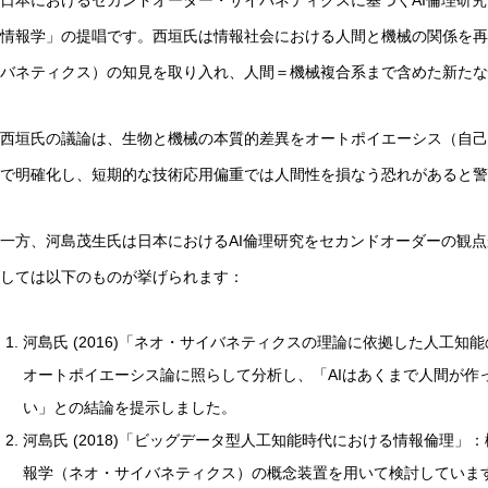
日本におけるセカンドオーダー・サイバネティクスに基づくAI倫理研
情報学」の提唱です。西垣氏は情報社会における人間と機械の関係を再
バネティクス）の知見を取り入れ、人間＝機械複合系まで含めた新たな
西垣氏の議論は、生物と機械の本質的差異をオートポイエーシス（自己
で明確化し、短期的な技術応用偏重では人間性を損なう恐れがあると警
一方、河島茂生氏は日本におけるAI倫理研究をセカンドオーダーの観
しては以下のものが挙げられます：
河島氏 (2016)「ネオ・サイバネティクスの理論に依拠した人工知
オートポイエーシス論に照らして分析し、「AIはあくまで人間が作
い」との結論を提示しました。
河島氏 (2018)「ビッグデータ型人工知能時代における情報倫理」
報学（ネオ・サイバネティクス）の概念装置を用いて検討していま