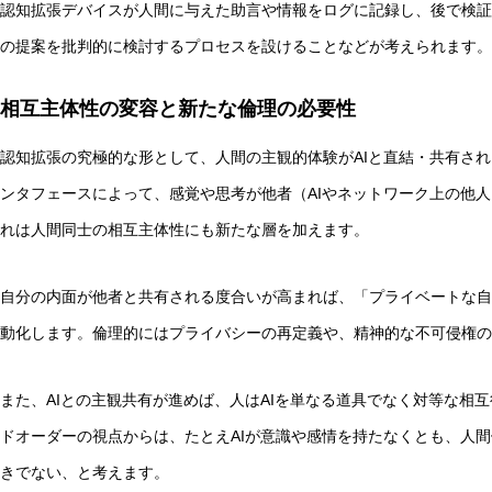
認知拡張デバイスが人間に与えた助言や情報をログに記録し、後で検証
の提案を批判的に検討するプロセスを設けることなどが考えられます。
相互主体性の変容と新たな倫理の必要性
認知拡張の究極的な形として、人間の主観的体験がAIと直結・共有さ
ンタフェースによって、感覚や思考が他者（AIやネットワーク上の他
れは人間同士の相互主体性にも新たな層を加えます。
自分の内面が他者と共有される度合いが高まれば、「プライベートな自
動化します。倫理的にはプライバシーの再定義や、精神的な不可侵権の
また、AIとの主観共有が進めば、人はAIを単なる道具でなく対等な相
ドオーダーの視点からは、たとえAIが意識や感情を持たなくとも、人
きでない、と考えます。