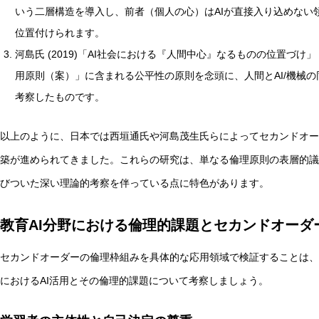
いう二層構造を導入し、前者（個人の心）はAIが直接入り込めない
位置付けられます。
河島氏 (2019)「AI社会における『人間中心』なるものの位置づけ
用原則（案）」に含まれる公平性の原則を念頭に、人間とAI/機械の
考察したものです。
以上のように、日本では西垣通氏や河島茂生氏らによってセカンドオー
築が進められてきました。これらの研究は、単なる倫理原則の表層的議
びついた深い理論的考察を伴っている点に特色があります。
教育AI分野における倫理的課題とセカンドオーダ
セカンドオーダーの倫理枠組みを具体的な応用領域で検証することは、
におけるAI活用とその倫理的課題について考察しましょう。