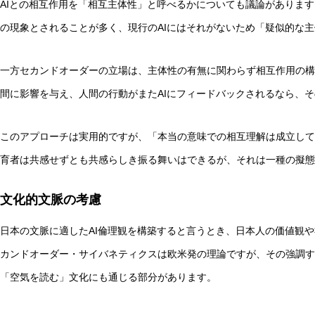
AIとの相互作用を「相互主体性」と呼べるかについても議論がありま
の現象とされることが多く、現行のAIにはそれがないため「疑似的な
一方セカンドオーダーの立場は、主体性の有無に関わらず相互作用の構
間に影響を与え、人間の行動がまたAIにフィードバックされるなら、
このアプローチは実用的ですが、「本当の意味での相互理解は成立して
育者は共感せずとも共感らしき振る舞いはできるが、それは一種の擬態
文化的文脈の考慮
日本の文脈に適したAI倫理観を構築すると言うとき、日本人の価値観
カンドオーダー・サイバネティクスは欧米発の理論ですが、その強調す
「空気を読む」文化にも通じる部分があります。